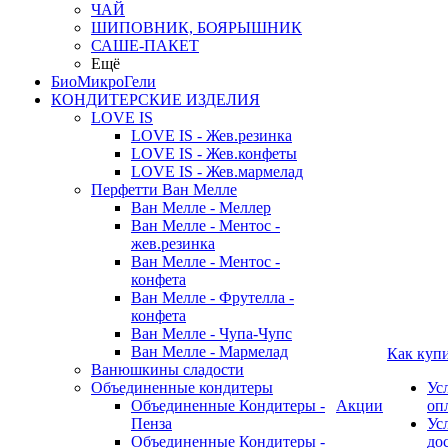
ЧАЙ
ШИПОВНИК, БОЯРЫШНИК
САШЕ-ПАКЕТ
Ещё
БиоМикроГели
КОНДИТЕРСКИЕ ИЗДЕЛИЯ
LOVE IS
LOVE IS - Жев.резинка
LOVE IS - Жев.конфеты
LOVE IS - Жев.мармелад
Перфетти Ван Мелле
Ван Мелле - Меллер
Ван Мелле - Ментос -
жев.резинка
Ван Мелле - Ментос -
конфета
Ван Мелле - Фрутелла -
конфета
Ван Мелле - Чупа-Чупс
Ван Мелле - Мармелад
Как куп
Ванюшкины сладости
Объединенные кондитеры
Ус
Объединенные Кондитеры -
Акции
оп
Пенза
Ус
Объединенные Кондитеры -
до