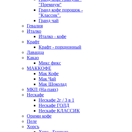
"Премиум"
Гранд кофе порошок -
"Классик".
Гранд чай
Гевалия
Италко
Италко - кофе
Крафт
Крафт - порционный
Лавацца
Какао
Микс фикс
МАККОФЕ
Мак Кофе
Мак Чай
Мак Шоколад
МКП (На-паях)
Нескафе
Нескафе 2г / 3 в 1
Нескафе ГОЛД
Нескафе КЛАССИК
Орими кофе
Пеле
Хорсъ
Хорс - Бушидо