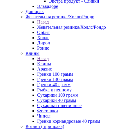
Экстра продукт - Сливки
Эльвадоре
Доширак
Жевательная резинка/Холлс/Рондо
Назад
Жевательная резинка/Холлс/Рондо
Орбит
Холлс
Дирол
Рондо
Клины
Назад
Клины
Арахис
Гренки 100 грамм
Гренки 130 грамм
Гренки 40 грамм
Рыбка к пенному
Сухарики 100 грамм
Сухарики 40 грамм
Сухарики пшеничные
Фисташки
Чипсы
Гренки кориандровые 40 грамм
Котани ( приправа)