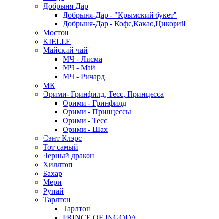
Добрыня Дар
Добрыня-Дар - "Крымский букет"
Добрыня-Дар - Кофе,Какао,Цикорий
Мостон
KIELLE
Майский чай
МЧ - Лисма
МЧ - Май
МЧ - Ричард
МК
Орими- Гринфилд, Тесс, Принцесса
Орими - Гринфилд
Орими - Принцессы
Орими - Тесс
Орими - Шах
Сэнт Клэрс
Тот самый
Черный дракон
Хиллтоп
Бахар
Мери
Рупай
Тарлтон
Тарлтон
PRINCE OF INGODA