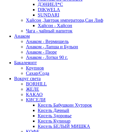
ДЭНИЕЛ*С
DIKWELA
SUNDARI
Хайсон ,Завтрак императора,Сан Лиф
Хайсон - Хайсон
Чага - чайный напиток
Анаком
Анаком - Вермишель
Анаком - Лапша и Бульон
Анаком - Пюре
Анаком - Лотки 90 г.
Бакалеяопт
Крупнов
Сахар/Сода
Вокруг света
BORHILL
ЖЕЛЕ
КАКАО
КИСЕЛИ
Кисель Бабушкин Хуторок
Кисель Дачный
Кисель Здоровье
Кисель Кулинар
Кисель БЕЛЫЙ МИШКА
КОФЕ