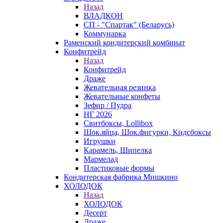
Назад
ВЛАДКОН
СП - "Спартак" (Беларусь)
Коммунарка
Раменский кондитерский комбинат
Конфитрейд
Назад
Конфитрейд
Драже
Жевательная резинка
Жевательные конфеты
Зефир / Пудра
НГ 2026
Свитбоксы, Lollibox
Шок.яйца, Шок.фигурки, Кидсбоксы
Игрушки
Карамель, Шипелка
Мармелад
Пластиковые формы
Кондитерская фабрика Мишкино
ХОЛОДОК
Назад
ХОЛОДОК
Десерт
Драже