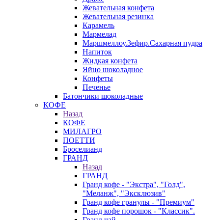
Жевательная конфета
Жевательная резинка
Карамель
Мармелад
Маршмеллоу.Зефир.Сахарная пудра
Напиток
Жидкая конфета
Яйцо шоколадное
Конфеты
Печенье
Батончики шоколадные
КОФЕ
Назад
КОФЕ
МИЛАГРО
ПОЕТТИ
Броселианд
ГРАНД
Назад
ГРАНД
Гранд кофе - "Экстра", "Голд",
"Меланж", "Эксклюзив"
Гранд кофе гранулы - "Премиум"
Гранд кофе порошок - "Классик".
Гранд чай