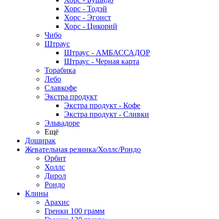
Хорс - Тодэй
Хорс - Эгоист
Хорс - Цикорий
Чибо
Штраус
Штраус - АМБАССАДОР
Штраус - Черная карта
Торабика
Лебо
Славкофе
Экстра продукт
Экстра продукт - Кофе
Экстра продукт - Сливки
Эльвадоре
Ещё
Доширак
Жевательная резинка/Холлс/Рондо
Орбит
Холлс
Дирол
Рондо
Клины
Арахис
Гренки 100 грамм