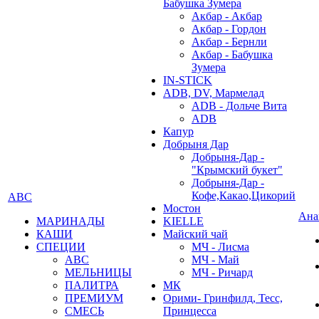
Бабушка Зумера
Акбар - Акбар
Акбар - Гордон
Акбар - Бернли
Акбар - Бабушка
Зумера
IN-STICK
ADB, DV, Мармелад
ADB - Дольче Вита
ADB
Капур
Добрыня Дар
Добрыня-Дар -
"Крымский букет"
Добрыня-Дар -
Кофе,Какао,Цикорий
АВС
Мостон
Ана
МАРИНАДЫ
KIELLE
КАШИ
Майский чай
СПЕЦИИ
МЧ - Лисма
АВС
МЧ - Май
МЕЛЬНИЦЫ
МЧ - Ричард
ПАЛИТРА
МК
ПРЕМИУМ
Орими- Гринфилд, Тесс,
СМЕСЬ
Принцесса