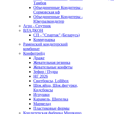
Тамбов
Объединенные Кондитеры -
Сормовская кф
Объединенные Кондитеры -
Южуралкондитер
Агро - Спутник
ВЛАДКОН
СП - "Спартак" (Беларусь)
Коммунарка
Раменский кондитерский
комбинат
Конфитрейд
Драже
Жевательная резинка
Жевательные конфеты
Зефир / Пудра
НГ 2026
Свитбоксы, Lollibox
Шок.яйца, Шок.фигурки,
Кидсбоксы
Игрушки
Карамель, Шипелка
Мармелад
Пластиковые формы
Кондитерская фабрика Мишкино