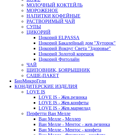
МОЛОЧНЫЙ КОКТЕЙЛЬ
МОРОЖЕНОЕ
НАПИТКИ КОФЕЙНЫЕ
РАСТВОРИМЫЙ ЧАЙ
СУПЫ
ЦИКОРИЙ
Цикорий ELPASSA
Цикорий Бакалейный дом "Хуторок"
Цикорий Вокруг Света "Здоровье"
Цикорий Золотой корешок
Цикорий Фитолайн
ЧАЙ
ШИПОВНИК, БОЯРЫШНИК
САШЕ-ПАКЕТ
БиоМикроГели
КОНДИТЕРСКИЕ ИЗДЕЛИЯ
LOVE IS
LOVE IS - Жев.резинка
LOVE IS - Жев.конфеты
LOVE IS - Жев.мармелад
Перфетти Ван Мелле
Ван Мелле - Меллер
Ван Мелле - Ментос - жев.резинка
Ван Мелле - Ментос - конфета