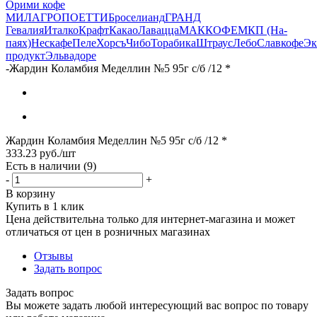
Орими кофе
МИЛАГРО
ПОЕТТИ
Броселианд
ГРАНД
Гевалия
Италко
Крафт
Какао
Лавацца
МАККОФЕ
МКП (На-
паях)
Нескафе
Пеле
Хорсъ
Чибо
Торабика
Штраус
Лебо
Славкофе
Эк
продукт
Эльвадоре
-
Жардин Коламбия Меделлин №5 95г с/б /12 *
Жардин Коламбия Меделлин №5 95г с/б /12 *
333.23
руб.
/шт
Есть в наличии
(9)
-
+
В корзину
Купить в 1 клик
Цена действительна только для интернет-магазина и может
отличаться от цен в розничных магазинах
Отзывы
Задать вопрос
Задать вопрос
Вы можете задать любой интересующий вас вопрос по товару