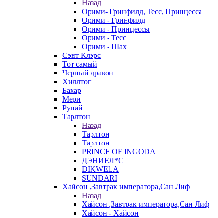
Назад
Орими- Гринфилд, Тесс, Принцесса
Орими - Гринфилд
Орими - Принцессы
Орими - Тесс
Орими - Шах
Сэнт Клэрс
Тот самый
Черный дракон
Хиллтоп
Бахар
Мери
Рупай
Тарлтон
Назад
Тарлтон
Тарлтон
PRINCE OF INGODA
ДЭНИЕЛ*С
DIKWELA
SUNDARI
Хайсон ,Завтрак императора,Сан Лиф
Назад
Хайсон ,Завтрак императора,Сан Лиф
Хайсон - Хайсон