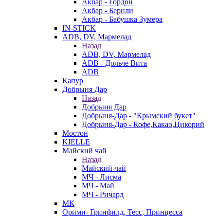
Акбар - Гордон
Акбар - Бернли
Акбар - Бабушка Зумера
IN-STICK
ADB, DV, Мармелад
Назад
ADB, DV, Мармелад
ADB - Дольче Вита
ADB
Капур
Добрыня Дар
Назад
Добрыня Дар
Добрыня-Дар - "Крымский букет"
Добрыня-Дар - Кофе,Какао,Цикорий
Мостон
KIELLE
Майский чай
Назад
Майский чай
МЧ - Лисма
МЧ - Май
МЧ - Ричард
МК
Орими- Гринфилд, Тесс, Принцесса