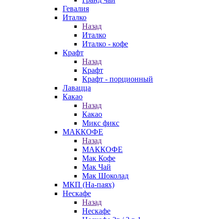
Гевалия
Италко
Назад
Италко
Италко - кофе
Крафт
Назад
Крафт
Крафт - порционный
Лавацца
Какао
Назад
Какао
Микс фикс
МАККОФЕ
Назад
МАККОФЕ
Мак Кофе
Мак Чай
Мак Шоколад
МКП (На-паях)
Нескафе
Назад
Нескафе