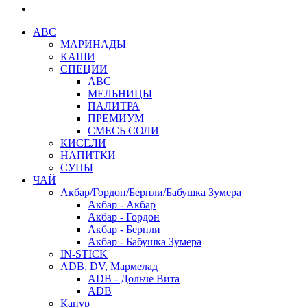
АВС
МАРИНАДЫ
КАШИ
СПЕЦИИ
АВС
МЕЛЬНИЦЫ
ПАЛИТРА
ПРЕМИУМ
СМЕСЬ СОЛИ
КИСЕЛИ
НАПИТКИ
СУПЫ
ЧАЙ
Акбар/Гордон/Бернли/Бабушка Зумера
Акбар - Акбар
Акбар - Гордон
Акбар - Бернли
Акбар - Бабушка Зумера
IN-STICK
ADB, DV, Мармелад
ADB - Дольче Вита
ADB
Капур