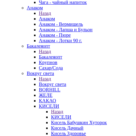
Чага - чайный напиток
Анаком
Назад
Анаком
Анаком - Вермишель
Анаком - Лапша и Бульон
Анаком - Пюре
Анаком - Лотки 90 г.
Бакалеяопт
Назад
Бакалеяопт
Крупнов
Сахар/Сода
Вокруг света
Назад
Вокруг света
BORHILL
ЖЕЛЕ
КАКАО
КИСЕЛИ
Назад
КИСЕЛИ
Кисель Бабушкин Хуторок
Кисель Дачный
Кисель Здоровье