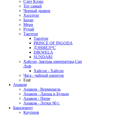
Сэнт Клэрс
Тот самый
Черный дракон
Хиллтоп
Бахар
Мери
Рупай
Тарлтон
Тарлтон
PRINCE OF INGODA
ДЭНИЕЛ*С
DIKWELA
SUNDARI
Хайсон ,Завтрак императора,Сан
Лиф
Хайсон - Хайсон
Чага - чайный напиток
Ещё
Анаком
Анаком - Вермишель
Анаком - Лапша и Бульон
Анаком - Пюре
Анаком - Лотки 90 г.
Бакалеяопт
Крупнов