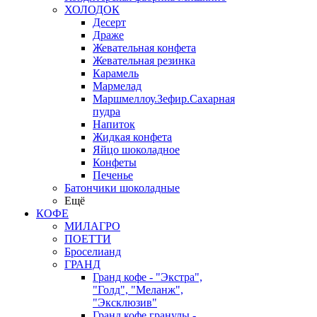
ХОЛОДОК
Десерт
Драже
Жевательная конфета
Жевательная резинка
Карамель
Мармелад
Маршмеллоу.Зефир.Сахарная
пудра
Напиток
Жидкая конфета
Яйцо шоколадное
Конфеты
Печенье
Батончики шоколадные
Ещё
КОФЕ
МИЛАГРО
ПОЕТТИ
Броселианд
ГРАНД
Гранд кофе - "Экстра",
"Голд", "Меланж",
"Эксклюзив"
Гранд кофе гранулы -