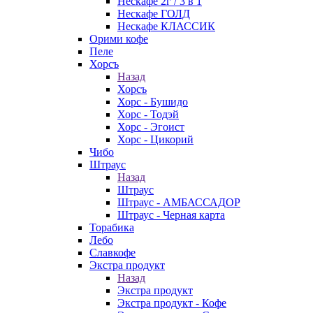
Нескафе 2г / 3 в 1
Нескафе ГОЛД
Нескафе КЛАССИК
Орими кофе
Пеле
Хорсъ
Назад
Хорсъ
Хорс - Бушидо
Хорс - Тодэй
Хорс - Эгоист
Хорс - Цикорий
Чибо
Штраус
Назад
Штраус
Штраус - АМБАССАДОР
Штраус - Черная карта
Торабика
Лебо
Славкофе
Экстра продукт
Назад
Экстра продукт
Экстра продукт - Кофе