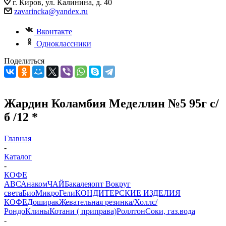
г. Киров, ул. Калинина, д. 40
zavarincka@yandex.ru
Вконтакте
Одноклассники
Поделиться
Жардин Коламбия Меделлин №5 95г с/
б /12 *
Главная
-
Каталог
-
КОФЕ
АВС
Анаком
ЧАЙ
Бакалеяопт
Вокруг
света
БиоМикроГели
КОНДИТЕРСКИЕ ИЗДЕЛИЯ
КОФЕ
Доширак
Жевательная резинка/Холлс/
Рондо
Клины
Котани ( приправа)
Роллтон
Соки, газ.вода
-