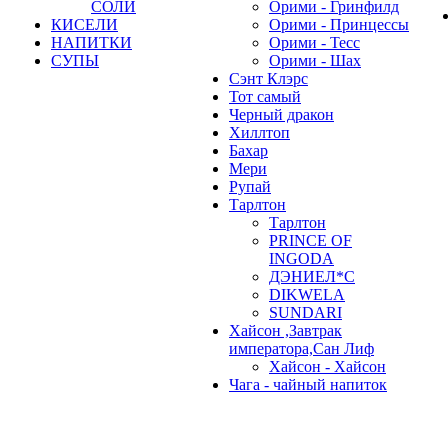
СОЛИ
Орими - Гринфилд
КИСЕЛИ
Орими - Принцессы
НАПИТКИ
Орими - Тесс
СУПЫ
Орими - Шах
Сэнт Клэрс
Тот самый
Черный дракон
Хиллтоп
Бахар
Мери
Рупай
Тарлтон
Тарлтон
PRINCE OF
INGODA
ДЭНИЕЛ*С
DIKWELA
SUNDARI
Хайсон ,Завтрак
императора,Сан Лиф
Хайсон - Хайсон
Чага - чайный напиток