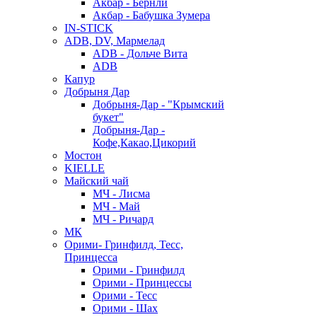
Акбар - Бернли
Акбар - Бабушка Зумера
IN-STICK
ADB, DV, Мармелад
ADB - Дольче Вита
ADB
Капур
Добрыня Дар
Добрыня-Дар - "Крымский
букет"
Добрыня-Дар -
Кофе,Какао,Цикорий
Мостон
KIELLE
Майский чай
МЧ - Лисма
МЧ - Май
МЧ - Ричард
МК
Орими- Гринфилд, Тесс,
Принцесса
Орими - Гринфилд
Орими - Принцессы
Орими - Тесс
Орими - Шах