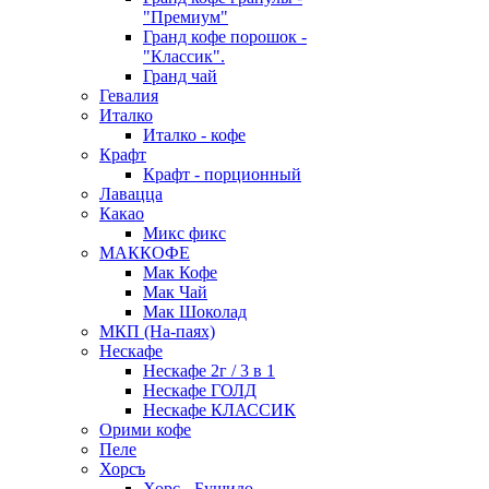
"Премиум"
Гранд кофе порошок -
"Классик".
Гранд чай
Гевалия
Италко
Италко - кофе
Крафт
Крафт - порционный
Лавацца
Какао
Микс фикс
МАККОФЕ
Мак Кофе
Мак Чай
Мак Шоколад
МКП (На-паях)
Нескафе
Нескафе 2г / 3 в 1
Нескафе ГОЛД
Нескафе КЛАССИК
Орими кофе
Пеле
Хорсъ
Хорс - Бушидо