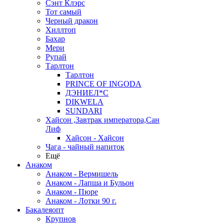
Сэнт Клэрс
Тот самый
Черный дракон
Хиллтоп
Бахар
Мери
Рупай
Тарлтон
Тарлтон
PRINCE OF INGODA
ДЭНИЕЛ*С
DIKWELA
SUNDARI
Хайсон ,Завтрак императора,Сан
Лиф
Хайсон - Хайсон
Чага - чайный напиток
Ещё
Анаком
Анаком - Вермишель
Анаком - Лапша и Бульон
Анаком - Пюре
Анаком - Лотки 90 г.
Бакалеяопт
Крупнов