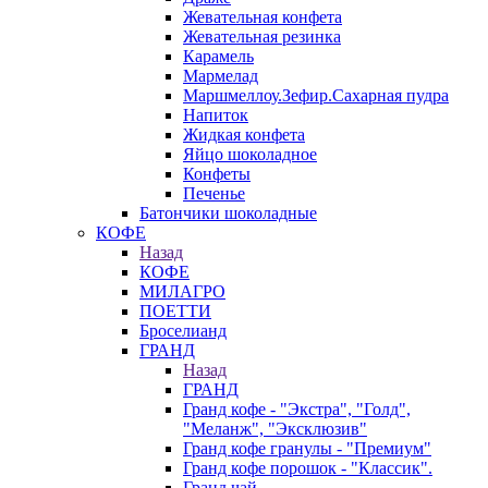
Жевательная конфета
Жевательная резинка
Карамель
Мармелад
Маршмеллоу.Зефир.Сахарная пудра
Напиток
Жидкая конфета
Яйцо шоколадное
Конфеты
Печенье
Батончики шоколадные
КОФЕ
Назад
КОФЕ
МИЛАГРО
ПОЕТТИ
Броселианд
ГРАНД
Назад
ГРАНД
Гранд кофе - "Экстра", "Голд",
"Меланж", "Эксклюзив"
Гранд кофе гранулы - "Премиум"
Гранд кофе порошок - "Классик".
Гранд чай