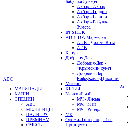
Бабушка Зумера
Акбар - Акбар
Акбар - Гордон
Акбар - Бернли
Акбар - Бабушка
Зумера
IN-STICK
ADB, DV, Мармелад
ADB - Дольче Вита
ADB
Капур
Добрыня Дар
Добрыня-Дар -
"Крымский букет"
Добрыня-Дар -
Кофе,Какао,Цикорий
АВС
Мостон
Ана
МАРИНАДЫ
KIELLE
КАШИ
Майский чай
СПЕЦИИ
МЧ - Лисма
АВС
МЧ - Май
МЕЛЬНИЦЫ
МЧ - Ричард
ПАЛИТРА
МК
ПРЕМИУМ
Орими- Гринфилд, Тесс,
СМЕСЬ
Принцесса