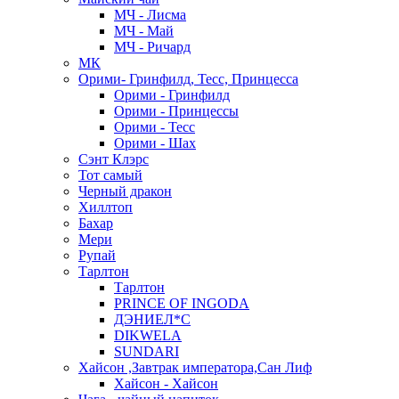
МЧ - Лисма
МЧ - Май
МЧ - Ричард
МК
Орими- Гринфилд, Тесс, Принцесса
Орими - Гринфилд
Орими - Принцессы
Орими - Тесс
Орими - Шах
Сэнт Клэрс
Тот самый
Черный дракон
Хиллтоп
Бахар
Мери
Рупай
Тарлтон
Тарлтон
PRINCE OF INGODA
ДЭНИЕЛ*С
DIKWELA
SUNDARI
Хайсон ,Завтрак императора,Сан Лиф
Хайсон - Хайсон