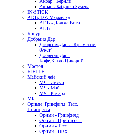
Акбар - Бернли
Акбар - Бабушка Зумера
IN-STICK
ADB, DV, Мармелад
ADB - Дольче Вита
ADB
Капур
Добрыня Дар
Добрыня-Дар - "Крымский
букет"
Добрыня-Дар -
Кофе,Какао,Цикорий
Мостон
KIELLE
Майский чай
МЧ - Лисма
МЧ - Май
МЧ - Ричард
МК
Орими- Гринфилд, Тесс,
Принцесса
Орими - Гринфилд
Орими - Принцессы
Орими - Тесс
Орими - Шах