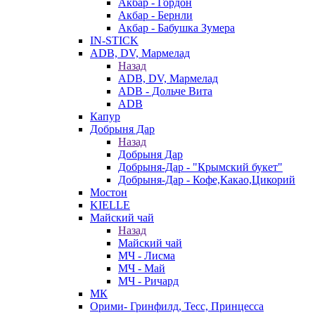
Акбар - Гордон
Акбар - Бернли
Акбар - Бабушка Зумера
IN-STICK
ADB, DV, Мармелад
Назад
ADB, DV, Мармелад
ADB - Дольче Вита
ADB
Капур
Добрыня Дар
Назад
Добрыня Дар
Добрыня-Дар - "Крымский букет"
Добрыня-Дар - Кофе,Какао,Цикорий
Мостон
KIELLE
Майский чай
Назад
Майский чай
МЧ - Лисма
МЧ - Май
МЧ - Ричард
МК
Орими- Гринфилд, Тесс, Принцесса