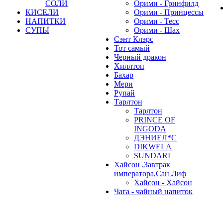
СОЛИ
Орими - Гринфилд
КИСЕЛИ
Орими - Принцессы
НАПИТКИ
Орими - Тесс
СУПЫ
Орими - Шах
Сэнт Клэрс
Тот самый
Черный дракон
Хиллтоп
Бахар
Мери
Рупай
Тарлтон
Тарлтон
PRINCE OF
INGODA
ДЭНИЕЛ*С
DIKWELA
SUNDARI
Хайсон ,Завтрак
императора,Сан Лиф
Хайсон - Хайсон
Чага - чайный напиток