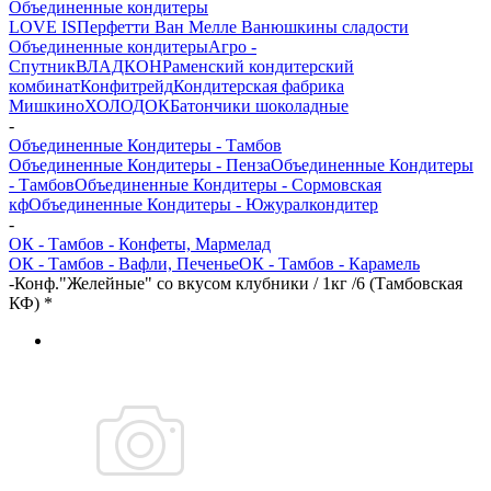
Объединенные кондитеры
LOVE IS
Перфетти Ван Мелле
Ванюшкины сладости
Объединенные кондитеры
Агро -
Спутник
ВЛАДКОН
Раменский кондитерский
комбинат
Конфитрейд
Кондитерская фабрика
Мишкино
ХОЛОДОК
Батончики шоколадные
-
Объединенные Кондитеры - Тамбов
Объединенные Кондитеры - Пенза
Объединенные Кондитеры
- Тамбов
Объединенные Кондитеры - Сормовская
кф
Объединенные Кондитеры - Южуралкондитер
-
ОК - Тамбов - Конфеты, Мармелад
ОК - Тамбов - Вафли, Печенье
ОК - Тамбов - Карамель
-
Конф."Желейные" со вкусом клубники / 1кг /6 (Тамбовская
КФ) *