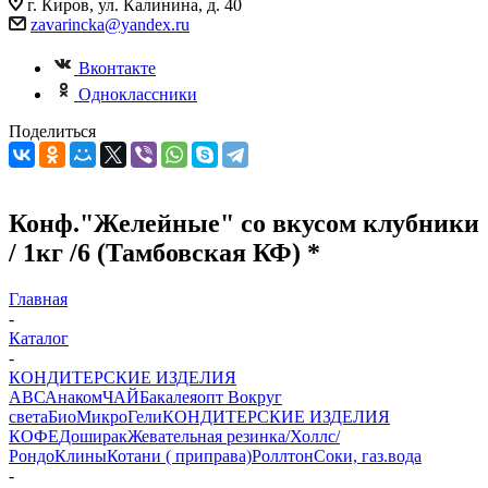
г. Киров, ул. Калинина, д. 40
zavarincka@yandex.ru
Вконтакте
Одноклассники
Поделиться
Конф."Желейные" со вкусом клубники
/ 1кг /6 (Тамбовская КФ) *
Главная
-
Каталог
-
КОНДИТЕРСКИЕ ИЗДЕЛИЯ
АВС
Анаком
ЧАЙ
Бакалеяопт
Вокруг
света
БиоМикроГели
КОНДИТЕРСКИЕ ИЗДЕЛИЯ
КОФЕ
Доширак
Жевательная резинка/Холлс/
Рондо
Клины
Котани ( приправа)
Роллтон
Соки, газ.вода
-