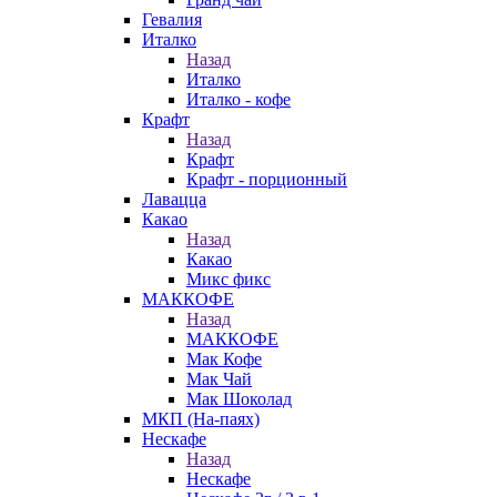
Гевалия
Италко
Назад
Италко
Италко - кофе
Крафт
Назад
Крафт
Крафт - порционный
Лавацца
Какао
Назад
Какао
Микс фикс
МАККОФЕ
Назад
МАККОФЕ
Мак Кофе
Мак Чай
Мак Шоколад
МКП (На-паях)
Нескафе
Назад
Нескафе