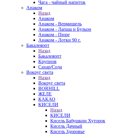
Чага - чайный напиток
Анаком
Назад
Анаком
Анаком - Вермишель
Анаком - Лапша и Бульон
Анаком - Пюре
Анаком - Лотки 90 г.
Бакалеяопт
Назад
Бакалеяопт
Крупнов
Сахар/Сода
Вокруг света
Назад
Вокруг света
BORHILL
ЖЕЛЕ
КАКАО
КИСЕЛИ
Назад
КИСЕЛИ
Кисель Бабушкин Хуторок
Кисель Дачный
Кисель Здоровье