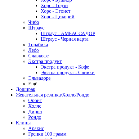
Хорс - Тодэй
Хорс - Эгоист
Хорс - Цикорий
Чибо
Штраус
Штраус - АМБАССАДОР
Штраус - Черная карта
Торабика
Лебо
Славкофе
Экстра продукт
Экстра продукт - Кофе
Экстра продукт - Сливки
Эльвадоре
Ещё
Доширак
Жевательная резинка/Холлс/Рондо
Орбит
Холлс
Дирол
Рондо
Клины
Арахис
Гренки 100 грамм