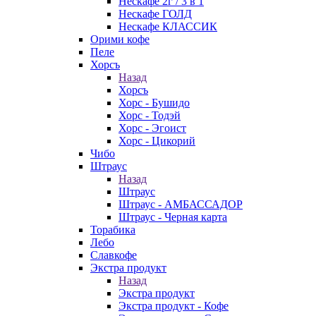
Нескафе 2г / 3 в 1
Нескафе ГОЛД
Нескафе КЛАССИК
Орими кофе
Пеле
Хорсъ
Назад
Хорсъ
Хорс - Бушидо
Хорс - Тодэй
Хорс - Эгоист
Хорс - Цикорий
Чибо
Штраус
Назад
Штраус
Штраус - АМБАССАДОР
Штраус - Черная карта
Торабика
Лебо
Славкофе
Экстра продукт
Назад
Экстра продукт
Экстра продукт - Кофе