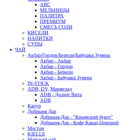
АВС
МЕЛЬНИЦЫ
ПАЛИТРА
ПРЕМИУМ
СМЕСЬ СОЛИ
КИСЕЛИ
НАПИТКИ
СУПЫ
ЧАЙ
Акбар/Гордон/Бернли/Бабушка Зумера
Акбар - Акбар
Акбар - Гордон
Акбар - Бернли
Акбар - Бабушка Зумера
IN-STICK
ADB, DV, Мармелад
ADB - Дольче Вита
ADB
Капур
Добрыня Дар
Добрыня-Дар - "Крымский букет"
Добрыня-Дар - Кофе,Какао,Цикорий
Мостон
KIELLE
Майский чай