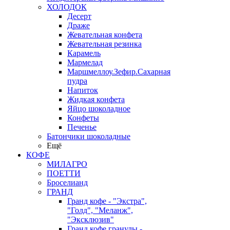
ХОЛОДОК
Десерт
Драже
Жевательная конфета
Жевательная резинка
Карамель
Мармелад
Маршмеллоу.Зефир.Сахарная
пудра
Напиток
Жидкая конфета
Яйцо шоколадное
Конфеты
Печенье
Батончики шоколадные
Ещё
КОФЕ
МИЛАГРО
ПОЕТТИ
Броселианд
ГРАНД
Гранд кофе - "Экстра",
"Голд", "Меланж",
"Эксклюзив"
Гранд кофе гранулы -