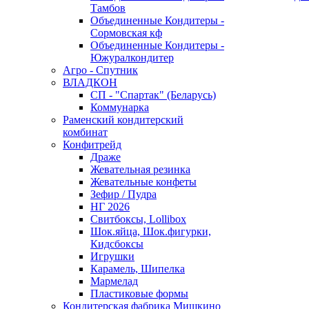
Тамбов
Объединенные Кондитеры -
Сормовская кф
Объединенные Кондитеры -
Южуралкондитер
Агро - Спутник
ВЛАДКОН
СП - "Спартак" (Беларусь)
Коммунарка
Раменский кондитерский
комбинат
Конфитрейд
Драже
Жевательная резинка
Жевательные конфеты
Зефир / Пудра
НГ 2026
Свитбоксы, Lollibox
Шок.яйца, Шок.фигурки,
Кидсбоксы
Игрушки
Карамель, Шипелка
Мармелад
Пластиковые формы
Кондитерская фабрика Мишкино