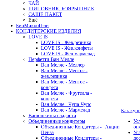
ЧАЙ
ШИПОВНИК, БОЯРЫШНИК
САШЕ-ПАКЕТ
Ещё
БиоМикроГели
КОНДИТЕРСКИЕ ИЗДЕЛИЯ
LOVE IS
LOVE IS - Жев.резинка
LOVE IS - Жев.конфеты
LOVE IS - Жев.мармелад
Перфетти Ван Мелле
Ван Мелле - Меллер
Ван Мелле - Ментос -
жев.резинка
Ван Мелле - Ментос -
конфета
Ван Мелле - Фрутелла -
конфета
Ван Мелле - Чупа-Чупс
Ван Мелле - Мармелад
Как куп
Ванюшкины сладости
Объединенные кондитеры
Ус
Объединенные Кондитеры -
Акции
оп
Пенза
Ус
Объединенные Кондитеры -
до