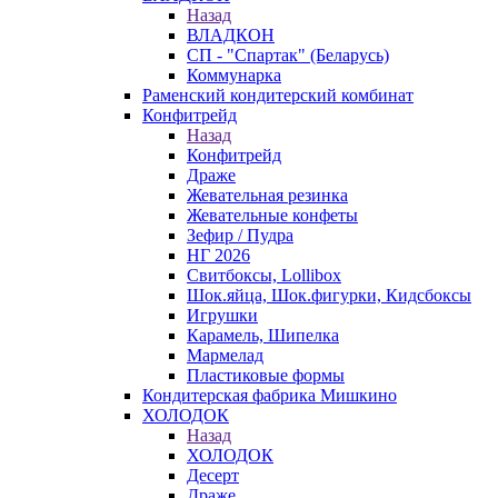
Назад
ВЛАДКОН
СП - "Спартак" (Беларусь)
Коммунарка
Раменский кондитерский комбинат
Конфитрейд
Назад
Конфитрейд
Драже
Жевательная резинка
Жевательные конфеты
Зефир / Пудра
НГ 2026
Свитбоксы, Lollibox
Шок.яйца, Шок.фигурки, Кидсбоксы
Игрушки
Карамель, Шипелка
Мармелад
Пластиковые формы
Кондитерская фабрика Мишкино
ХОЛОДОК
Назад
ХОЛОДОК
Десерт
Драже