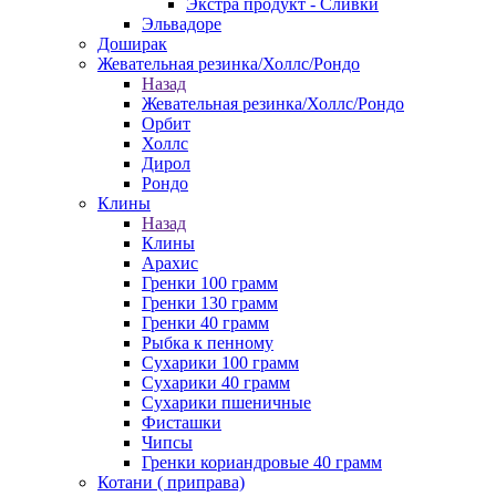
Экстра продукт - Сливки
Эльвадоре
Доширак
Жевательная резинка/Холлс/Рондо
Назад
Жевательная резинка/Холлс/Рондо
Орбит
Холлс
Дирол
Рондо
Клины
Назад
Клины
Арахис
Гренки 100 грамм
Гренки 130 грамм
Гренки 40 грамм
Рыбка к пенному
Сухарики 100 грамм
Сухарики 40 грамм
Сухарики пшеничные
Фисташки
Чипсы
Гренки кориандровые 40 грамм
Котани ( приправа)