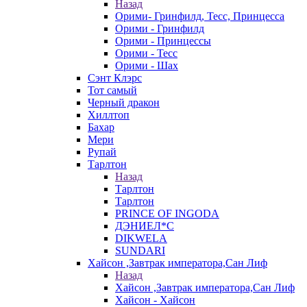
Назад
Орими- Гринфилд, Тесс, Принцесса
Орими - Гринфилд
Орими - Принцессы
Орими - Тесс
Орими - Шах
Сэнт Клэрс
Тот самый
Черный дракон
Хиллтоп
Бахар
Мери
Рупай
Тарлтон
Назад
Тарлтон
Тарлтон
PRINCE OF INGODA
ДЭНИЕЛ*С
DIKWELA
SUNDARI
Хайсон ,Завтрак императора,Сан Лиф
Назад
Хайсон ,Завтрак императора,Сан Лиф
Хайсон - Хайсон