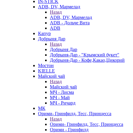
IN-STICK
ADB, DV, Мармелад
Назад
ADB, DV, Мармелад
ADB - Дольче Вита
ADB
Капур
Добрыня Дар
Назад
Добрыня Дар
Добрыня-Дар - "Крымский букет"
Добрыня-Дар - Кофе,Какао,Цикорий
Мостон
KIELLE
Майский чай
Назад
Майский чай
МЧ - Лисма
МЧ - Май
МЧ - Ричард
МК
Орими- Гринфилд, Тесс, Принцесса
Назад
Орими- Гринфилд, Тесс, Принцесса
Орими - Гринфилд