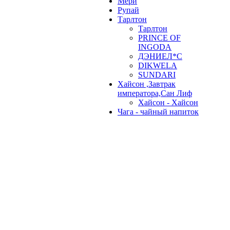
Мери
Рупай
Тарлтон
Тарлтон
PRINCE OF
INGODA
ДЭНИЕЛ*С
DIKWELA
SUNDARI
Хайсон ,Завтрак
императора,Сан Лиф
Хайсон - Хайсон
Чага - чайный напиток