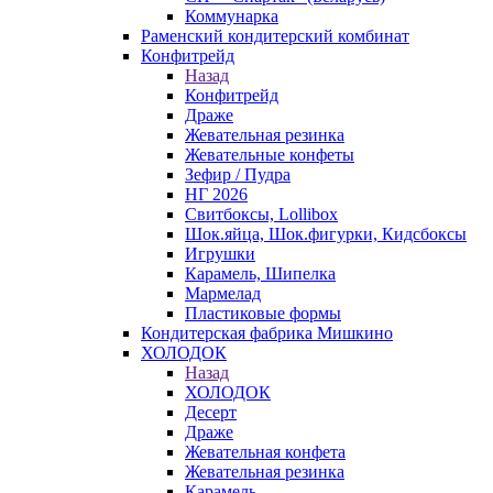
Коммунарка
Раменский кондитерский комбинат
Конфитрейд
Назад
Конфитрейд
Драже
Жевательная резинка
Жевательные конфеты
Зефир / Пудра
НГ 2026
Свитбоксы, Lollibox
Шок.яйца, Шок.фигурки, Кидсбоксы
Игрушки
Карамель, Шипелка
Мармелад
Пластиковые формы
Кондитерская фабрика Мишкино
ХОЛОДОК
Назад
ХОЛОДОК
Десерт
Драже
Жевательная конфета
Жевательная резинка
Карамель