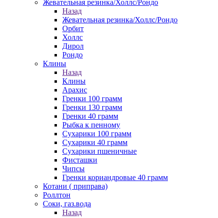
Жевательная резинка/Холлс/Рондо
Назад
Жевательная резинка/Холлс/Рондо
Орбит
Холлс
Дирол
Рондо
Клины
Назад
Клины
Арахис
Гренки 100 грамм
Гренки 130 грамм
Гренки 40 грамм
Рыбка к пенному
Сухарики 100 грамм
Сухарики 40 грамм
Сухарики пшеничные
Фисташки
Чипсы
Гренки кориандровые 40 грамм
Котани ( приправа)
Роллтон
Соки, газ.вода
Назад