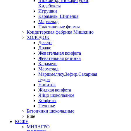
Шок.яйца, Шок.фигурки,
Кидсбоксы
Игрушки
Карамель, Шипелка
Мармелад
Пластиковые формы
Кондитерская фабрика Мишкино
ХОЛОДОК
Десерт
Драже
Жевательная конфета
Жевательная резинка
Карамель
Мармелад
Маршмеллоу.Зефир.Сахарная
пудра
Напиток
Жидкая конфета
Яйцо шоколадное
Конфеты
Печенье
Батончики шоколадные
Ещё
КОФЕ
МИЛАГРО