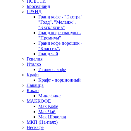
ПОЕТТИ
Броселианд
ГРАНД
Гранд кофе - "Экстра",
"Голд", "Меланж",
"Эксклюзив"
Гранд кофе гранулы -
"Премиум"
Гранд кофе порошок -
"Классик".
Гранд чай
Гевалия
Италко
Италко - кофе
Крафт
Крафт - порционный
Лавацца
Какао
Микс фикс
МАККОФЕ
Мак Кофе
Мак Чай
Мак Шоколад
МКП (На-паях)
Нескафе