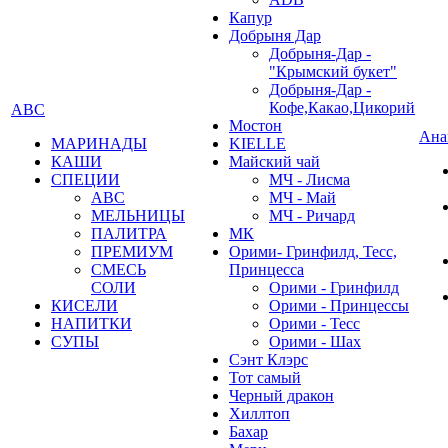
Капур
Добрыня Дар
Добрыня-Дар -
"Крымский букет"
Добрыня-Дар -
Кофе,Какао,Цикорий
АВС
Мостон
Ана
МАРИНАДЫ
KIELLE
КАШИ
Майский чай
СПЕЦИИ
МЧ - Лисма
АВС
МЧ - Май
МЕЛЬНИЦЫ
МЧ - Ричард
ПАЛИТРА
МК
ПРЕМИУМ
Орими- Гринфилд, Тесс,
СМЕСЬ
Принцесса
СОЛИ
Орими - Гринфилд
КИСЕЛИ
Орими - Принцессы
НАПИТКИ
Орими - Тесс
СУПЫ
Орими - Шах
Сэнт Клэрс
Тот самый
Черный дракон
Хиллтоп
Бахар