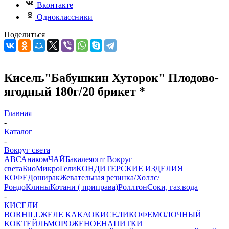
Вконтакте
Одноклассники
Поделиться
Кисель"Бабушкин Хуторок" Плодово-
ягодный 180г/20 брикет *
Главная
-
Каталог
-
Вокруг света
АВС
Анаком
ЧАЙ
Бакалеяопт
Вокруг
света
БиоМикроГели
КОНДИТЕРСКИЕ ИЗДЕЛИЯ
КОФЕ
Доширак
Жевательная резинка/Холлс/
Рондо
Клины
Котани ( приправа)
Роллтон
Соки, газ.вода
-
КИСЕЛИ
BORHILL
ЖЕЛЕ
КАКАО
КИСЕЛИ
КОФЕ
МОЛОЧНЫЙ
КОКТЕЙЛЬ
МОРОЖЕНОЕ
НАПИТКИ