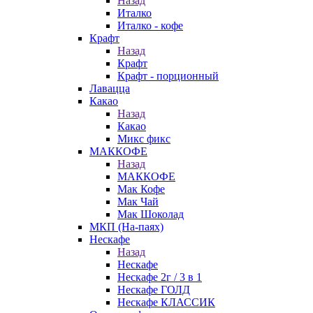
Назад
Италко
Италко - кофе
Крафт
Назад
Крафт
Крафт - порционный
Лавацца
Какао
Назад
Какао
Микс фикс
МАККОФЕ
Назад
МАККОФЕ
Мак Кофе
Мак Чай
Мак Шоколад
МКП (На-паях)
Нескафе
Назад
Нескафе
Нескафе 2г / 3 в 1
Нескафе ГОЛД
Нескафе КЛАССИК