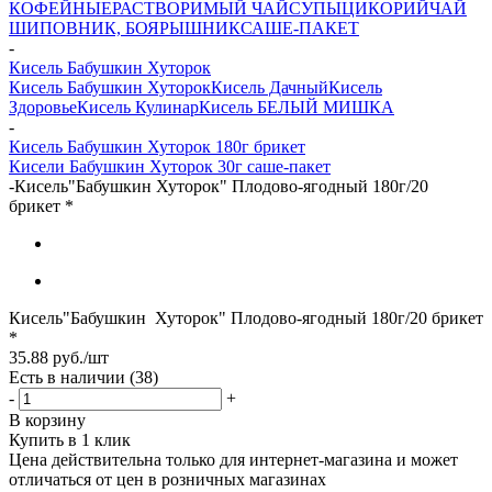
КОФЕЙНЫЕ
РАСТВОРИМЫЙ ЧАЙ
СУПЫ
ЦИКОРИЙ
ЧАЙ
ШИПОВНИК, БОЯРЫШНИК
САШЕ-ПАКЕТ
-
Кисель Бабушкин Хуторок
Кисель Бабушкин Хуторок
Кисель Дачный
Кисель
Здоровье
Кисель Кулинар
Кисель БЕЛЫЙ МИШКА
-
Кисель Бабушкин Хуторок 180г брикет
Кисели Бабушкин Хуторок 30г саше-пакет
-
Кисель"Бабушкин Хуторок" Плодово-ягодный 180г/20
брикет *
Кисель"Бабушкин Хуторок" Плодово-ягодный 180г/20 брикет
*
35.88
руб.
/шт
Есть в наличии
(38)
-
+
В корзину
Купить в 1 клик
Цена действительна только для интернет-магазина и может
отличаться от цен в розничных магазинах