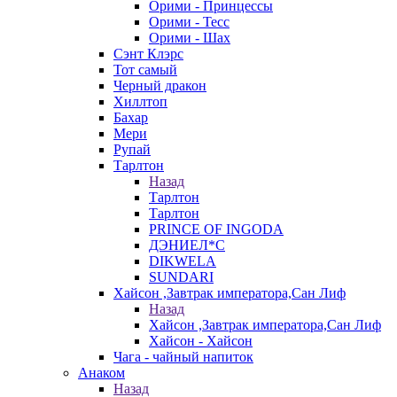
Орими - Принцессы
Орими - Тесс
Орими - Шах
Сэнт Клэрс
Тот самый
Черный дракон
Хиллтоп
Бахар
Мери
Рупай
Тарлтон
Назад
Тарлтон
Тарлтон
PRINCE OF INGODA
ДЭНИЕЛ*С
DIKWELA
SUNDARI
Хайсон ,Завтрак императора,Сан Лиф
Назад
Хайсон ,Завтрак императора,Сан Лиф
Хайсон - Хайсон
Чага - чайный напиток
Анаком
Назад