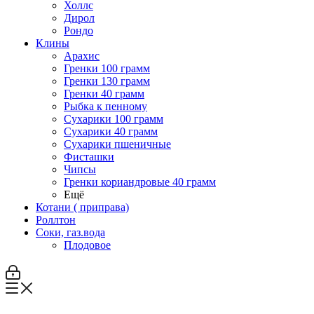
Холлс
Дирол
Рондо
Клины
Арахис
Гренки 100 грамм
Гренки 130 грамм
Гренки 40 грамм
Рыбка к пенному
Сухарики 100 грамм
Сухарики 40 грамм
Сухарики пшеничные
Фисташки
Чипсы
Гренки кориандровые 40 грамм
Ещё
Котани ( приправа)
Роллтон
Соки, газ.вода
Плодовое