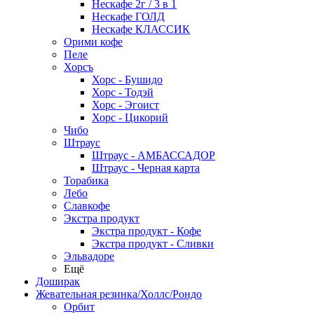
Нескафе 2г / 3 в 1
Нескафе ГОЛД
Нескафе КЛАССИК
Орими кофе
Пеле
Хорсъ
Хорс - Бушидо
Хорс - Тодэй
Хорс - Эгоист
Хорс - Цикорий
Чибо
Штраус
Штраус - АМБАССАДОР
Штраус - Черная карта
Торабика
Лебо
Славкофе
Экстра продукт
Экстра продукт - Кофе
Экстра продукт - Сливки
Эльвадоре
Ещё
Доширак
Жевательная резинка/Холлс/Рондо
Орбит