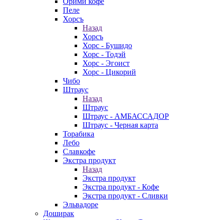
Орими кофе
Пеле
Хорсъ
Назад
Хорсъ
Хорс - Бушидо
Хорс - Тодэй
Хорс - Эгоист
Хорс - Цикорий
Чибо
Штраус
Назад
Штраус
Штраус - АМБАССАДОР
Штраус - Черная карта
Торабика
Лебо
Славкофе
Экстра продукт
Назад
Экстра продукт
Экстра продукт - Кофе
Экстра продукт - Сливки
Эльвадоре
Доширак