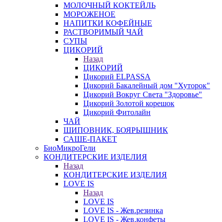
МОЛОЧНЫЙ КОКТЕЙЛЬ
МОРОЖЕНОЕ
НАПИТКИ КОФЕЙНЫЕ
РАСТВОРИМЫЙ ЧАЙ
СУПЫ
ЦИКОРИЙ
Назад
ЦИКОРИЙ
Цикорий ELPASSA
Цикорий Бакалейный дом "Хуторок"
Цикорий Вокруг Света "Здоровье"
Цикорий Золотой корешок
Цикорий Фитолайн
ЧАЙ
ШИПОВНИК, БОЯРЫШНИК
САШЕ-ПАКЕТ
БиоМикроГели
КОНДИТЕРСКИЕ ИЗДЕЛИЯ
Назад
КОНДИТЕРСКИЕ ИЗДЕЛИЯ
LOVE IS
Назад
LOVE IS
LOVE IS - Жев.резинка
LOVE IS - Жев.конфеты