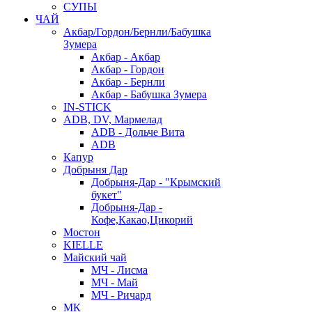
СУПЫ
ЧАЙ
Акбар/Гордон/Бернли/Бабушка
Зумера
Акбар - Акбар
Акбар - Гордон
Акбар - Бернли
Акбар - Бабушка Зумера
IN-STICK
ADB, DV, Мармелад
ADB - Дольче Вита
ADB
Капур
Добрыня Дар
Добрыня-Дар - "Крымский
букет"
Добрыня-Дар -
Кофе,Какао,Цикорий
Мостон
KIELLE
Майский чай
МЧ - Лисма
МЧ - Май
МЧ - Ричард
МК