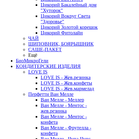
Цикорий Бакалейный дом
"Хуторок"
Цикорий Вокруг Света
"Здоровье"
Цикорий Золотой корешок
Цикорий Фитолайн
ЧАЙ
ШИПОВНИК, БОЯРЫШНИК
САШЕ-ПАКЕТ
Ещё
БиоМикроГели
КОНДИТЕРСКИЕ ИЗДЕЛИЯ
LOVE IS
LOVE IS - Жев.резинка
LOVE IS - Жев.конфеты
LOVE IS - Жев.мармелад
Перфетти Ван Мелле
Ван Мелле - Меллер
Ван Мелле - Ментос -
жев.резинка
Ван Мелле - Ментос -
конфета
Ван Мелле - Фрутелла -
конфета
Ван Мелле - Чупа-Чупс