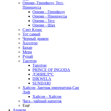
Орими- Гринфилд, Тесс,
Принцесса
Орими - Гринфилд
Орими - Принцессы
Орими - Тесс
Орими - Шах
Сэнт Клэрс
Тот самый
Черный дракон
Хиллтоп
Бахар
Мери
Рупай
Тарлтон
Тарлтон
PRINCE OF INGODA
ДЭНИЕЛ*С
DIKWELA
SUNDARI
Хайсон ,Завтрак императора,Сан
Лиф
Хайсон - Хайсон
Чага - чайный напиток
Ещё
Анаком