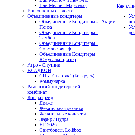
Ван Мелле - Мармелад
Как куп
Ванюшкины сладости
Объединенные кондитеры
Ус
Объединенные Кондитеры -
Акции
оп
Пенза
Ус
Объединенные Кондитеры -
до
Тамбов
Объединенные Кондитеры -
Сормовская кф
Объединенные Кондитеры -
Южуралкондитер
Агро - Спутник
ВЛАДКОН
СП - "Спартак" (Беларусь)
Коммунарка
Раменский кондитерский
комбинат
Конфитрейд
Драже
Жевательная резинка
Жевательные конфеты
Зефир / Пудра
НГ 2026
Свитбоксы, Lollibox