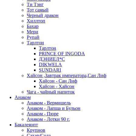
Ти Тэнг
Тот самый
Черный дракон
Хиллтоп
Бахар
Мери
Рупай
Тарлтон
Тарлтон
PRINCE OF INGODA
ДЭНИЕЛ*С
DIKWELA
SUNDARI
Хайсон ,Завтрак императора,Сан Лиф
Хайсон - Сан Лиф
Хайсон - Хайсон
Чага - чайный напиток
Анаком
Анаком - Вермишель
Анаком - Лапша и Бульон
Анаком - Пюре
Анаком - Лотки 90 г.
Бакалеяопт
Крупнов
Сахар/Сода