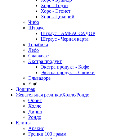
Хорс - Тодэй
Хорс - Эгоист
Хорс - Цикорий
Чибо
Штраус
Штраус - АМБАССАДОР
Штраус - Черная карта
Торабика
Лебо
Славкофе
Экстра продукт
Экстра продукт - Кофе
Экстра продукт - Сливки
Эльвадоре
Ещё
Доширак
Жевательная резинка/Холлс/Рондо
Орбит
Холлс
Дирол
Рондо
Клины
Арахис
Гренки 100 грамм