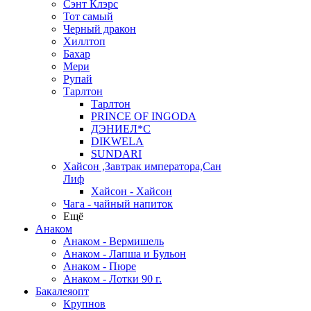
Сэнт Клэрс
Тот самый
Черный дракон
Хиллтоп
Бахар
Мери
Рупай
Тарлтон
Тарлтон
PRINCE OF INGODA
ДЭНИЕЛ*С
DIKWELA
SUNDARI
Хайсон ,Завтрак императора,Сан
Лиф
Хайсон - Хайсон
Чага - чайный напиток
Ещё
Анаком
Анаком - Вермишель
Анаком - Лапша и Бульон
Анаком - Пюре
Анаком - Лотки 90 г.
Бакалеяопт
Крупнов