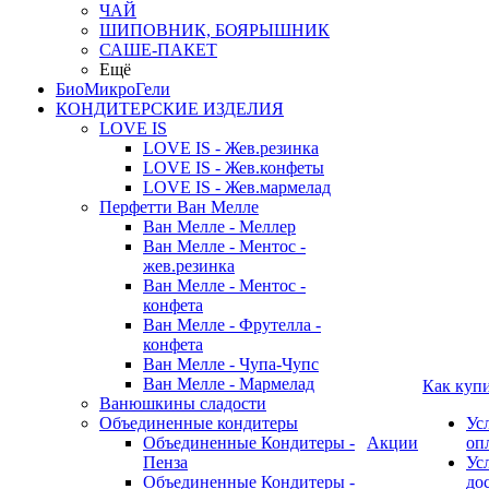
ЧАЙ
ШИПОВНИК, БОЯРЫШНИК
САШЕ-ПАКЕТ
Ещё
БиоМикроГели
КОНДИТЕРСКИЕ ИЗДЕЛИЯ
LOVE IS
LOVE IS - Жев.резинка
LOVE IS - Жев.конфеты
LOVE IS - Жев.мармелад
Перфетти Ван Мелле
Ван Мелле - Меллер
Ван Мелле - Ментос -
жев.резинка
Ван Мелле - Ментос -
конфета
Ван Мелле - Фрутелла -
конфета
Ван Мелле - Чупа-Чупс
Ван Мелле - Мармелад
Как куп
Ванюшкины сладости
Объединенные кондитеры
Ус
Объединенные Кондитеры -
Акции
оп
Пенза
Ус
Объединенные Кондитеры -
до