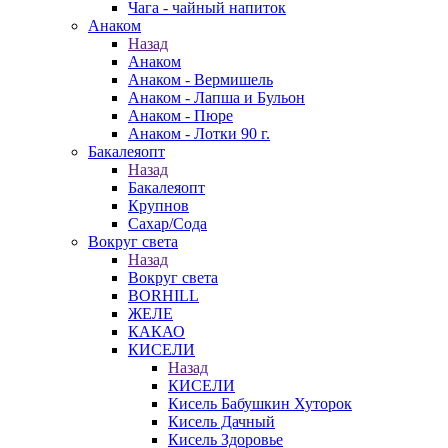
Чага - чайный напиток
Анаком
Назад
Анаком
Анаком - Вермишель
Анаком - Лапша и Бульон
Анаком - Пюре
Анаком - Лотки 90 г.
Бакалеяопт
Назад
Бакалеяопт
Крупнов
Сахар/Сода
Вокруг света
Назад
Вокруг света
BORHILL
ЖЕЛЕ
КАКАО
КИСЕЛИ
Назад
КИСЕЛИ
Кисель Бабушкин Хуторок
Кисель Дачный
Кисель Здоровье