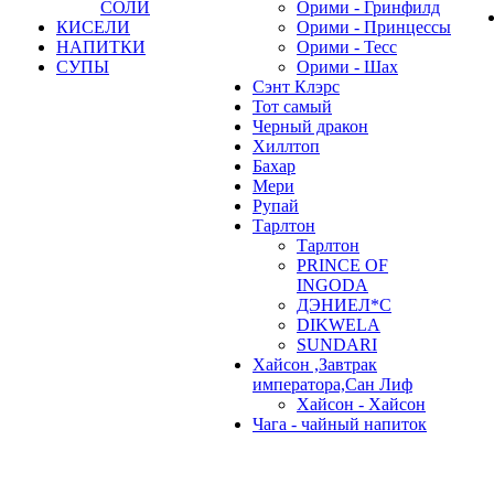
СОЛИ
Орими - Гринфилд
КИСЕЛИ
Орими - Принцессы
НАПИТКИ
Орими - Тесс
СУПЫ
Орими - Шах
Сэнт Клэрс
Тот самый
Черный дракон
Хиллтоп
Бахар
Мери
Рупай
Тарлтон
Тарлтон
PRINCE OF
INGODA
ДЭНИЕЛ*С
DIKWELA
SUNDARI
Хайсон ,Завтрак
императора,Сан Лиф
Хайсон - Хайсон
Чага - чайный напиток