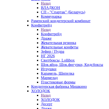
Назад
ВЛАДКОН
СП - "Спартак" (Беларусь)
Коммунарка
Раменский кондитерский комбинат
Конфитрейд
Назад
Конфитрейд
Драже
Жевательная резинка
Жевательные конфеты
Зефир / Пудра
НГ 2026
Свитбоксы, Lollibox
Шок.яйца, Шок.фигурки, Кидсбоксы
Игрушки
Карамель, Шипелка
Мармелад
Пластиковые формы
Кондитерская фабрика Мишкино
ХОЛОДОК
Назад
ХОЛОДОК
Десерт
Драже