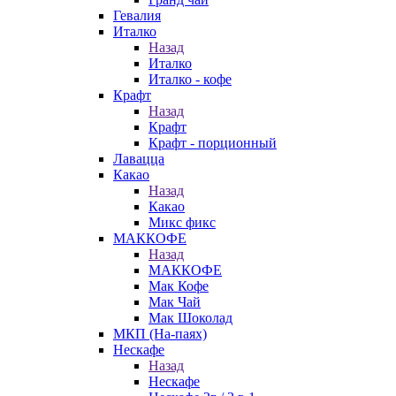
Гевалия
Италко
Назад
Италко
Италко - кофе
Крафт
Назад
Крафт
Крафт - порционный
Лавацца
Какао
Назад
Какао
Микс фикс
МАККОФЕ
Назад
МАККОФЕ
Мак Кофе
Мак Чай
Мак Шоколад
МКП (На-паях)
Нескафе
Назад
Нескафе