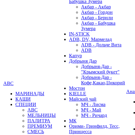
Бабушка Зумера
Акбар - Акбар
Акбар - Гордон
Акбар - Бернли
Акбар - Бабушка
Зумера
IN-STICK
ADB, DV, Мармелад
ADB - Дольче Вита
ADB
Капур
Добрыня Дар
Добрыня-Дар -
"Крымский букет"
Добрыня-Дар -
Кофе,Какао,Цикорий
АВС
Мостон
Ана
МАРИНАДЫ
KIELLE
КАШИ
Майский чай
СПЕЦИИ
МЧ - Лисма
АВС
МЧ - Май
МЕЛЬНИЦЫ
МЧ - Ричард
ПАЛИТРА
МК
ПРЕМИУМ
Орими- Гринфилд, Тесс,
СМЕСЬ
Принцесса