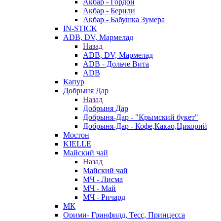
Акбар - Гордон
Акбар - Бернли
Акбар - Бабушка Зумера
IN-STICK
ADB, DV, Мармелад
Назад
ADB, DV, Мармелад
ADB - Дольче Вита
ADB
Капур
Добрыня Дар
Назад
Добрыня Дар
Добрыня-Дар - "Крымский букет"
Добрыня-Дар - Кофе,Какао,Цикорий
Мостон
KIELLE
Майский чай
Назад
Майский чай
МЧ - Лисма
МЧ - Май
МЧ - Ричард
МК
Орими- Гринфилд, Тесс, Принцесса