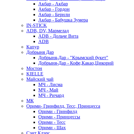
Акбар - Акбар
Акбар - Гордон
Акбар - Бернли
Акбар - Бабушка Зумера
IN-STICK
ADB, DV, Мармелад
ADB - Дольче Вита
ADB
Капур
Добрыня Дар
Добрыня-Дар - "Крымский букет"
Добрыня-Дар - Кофе,Какао,Цикорий
Мостон
KIELLE
Майский чай
МЧ - Лисма
МЧ - Май
МЧ - Ричард
МК
Орими- Гринфилд, Тесс, Принцесса
Орими - Гринфилд
Орими - Принцессы
Орими - Тесс
Орими - Шах
Сэнт Клэрс