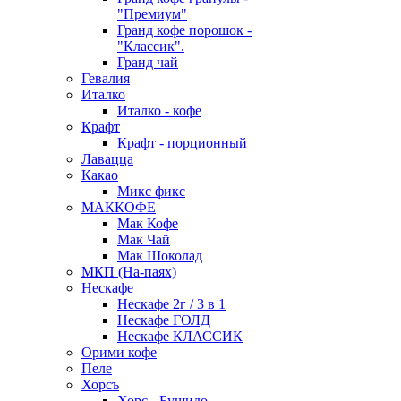
"Премиум"
Гранд кофе порошок -
"Классик".
Гранд чай
Гевалия
Италко
Италко - кофе
Крафт
Крафт - порционный
Лавацца
Какао
Микс фикс
МАККОФЕ
Мак Кофе
Мак Чай
Мак Шоколад
МКП (На-паях)
Нескафе
Нескафе 2г / 3 в 1
Нескафе ГОЛД
Нескафе КЛАССИК
Орими кофе
Пеле
Хорсъ
Хорс - Бушидо