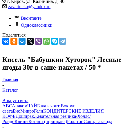
г. Киров, ул. Калинина, д. 40
zavarincka@yandex.ru
Вконтакте
Одноклассники
Поделиться
Кисель "Бабушкин Хуторок" Лесные
ягоды 30г в саше-пакетах / 50 *
Главная
-
Каталог
-
Вокруг света
АВС
Анаком
ЧАЙ
Бакалеяопт
Вокруг
света
БиоМикроГели
КОНДИТЕРСКИЕ ИЗДЕЛИЯ
КОФЕ
Доширак
Жевательная резинка/Холлс/
Рондо
Клины
Котани ( приправа)
Роллтон
Соки, газ.вода
-