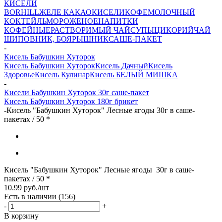
КИСЕЛИ
BORHILL
ЖЕЛЕ
КАКАО
КИСЕЛИ
КОФЕ
МОЛОЧНЫЙ
КОКТЕЙЛЬ
МОРОЖЕНОЕ
НАПИТКИ
КОФЕЙНЫЕ
РАСТВОРИМЫЙ ЧАЙ
СУПЫ
ЦИКОРИЙ
ЧАЙ
ШИПОВНИК, БОЯРЫШНИК
САШЕ-ПАКЕТ
-
Кисель Бабушкин Хуторок
Кисель Бабушкин Хуторок
Кисель Дачный
Кисель
Здоровье
Кисель Кулинар
Кисель БЕЛЫЙ МИШКА
-
Кисели Бабушкин Хуторок 30г саше-пакет
Кисель Бабушкин Хуторок 180г брикет
-
Кисель "Бабушкин Хуторок" Лесные ягоды 30г в саше-
пакетах / 50 *
Кисель "Бабушкин Хуторок" Лесные ягоды 30г в саше-
пакетах / 50 *
10.99
руб.
/шт
Есть в наличии
(156)
-
+
В корзину