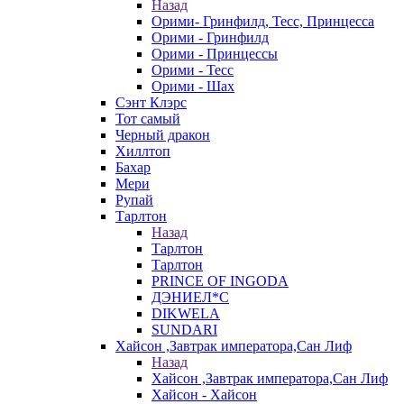
Назад
Орими- Гринфилд, Тесс, Принцесса
Орими - Гринфилд
Орими - Принцессы
Орими - Тесс
Орими - Шах
Сэнт Клэрс
Тот самый
Черный дракон
Хиллтоп
Бахар
Мери
Рупай
Тарлтон
Назад
Тарлтон
Тарлтон
PRINCE OF INGODA
ДЭНИЕЛ*С
DIKWELA
SUNDARI
Хайсон ,Завтрак императора,Сан Лиф
Назад
Хайсон ,Завтрак императора,Сан Лиф
Хайсон - Хайсон