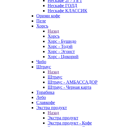
Нескафе 2г / 3 в 1
Нескафе ГОЛД
Нескафе КЛАССИК
Орими кофе
Пеле
Хорсъ
Назад
Хорсъ
Хорс - Бушидо
Хорс - Тодэй
Хорс - Эгоист
Хорс - Цикорий
Чибо
Штраус
Назад
Штраус
Штраус - АМБАССАДОР
Штраус - Черная карта
Торабика
Лебо
Славкофе
Экстра продукт
Назад
Экстра продукт
Экстра продукт - Кофе