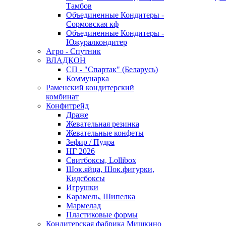
Тамбов
Объединенные Кондитеры -
Сормовская кф
Объединенные Кондитеры -
Южуралкондитер
Агро - Спутник
ВЛАДКОН
СП - "Спартак" (Беларусь)
Коммунарка
Раменский кондитерский
комбинат
Конфитрейд
Драже
Жевательная резинка
Жевательные конфеты
Зефир / Пудра
НГ 2026
Свитбоксы, Lollibox
Шок.яйца, Шок.фигурки,
Кидсбоксы
Игрушки
Карамель, Шипелка
Мармелад
Пластиковые формы
Кондитерская фабрика Мишкино