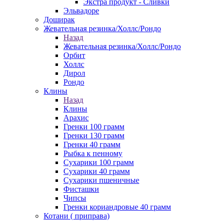
Экстра продукт - Сливки
Эльвадоре
Доширак
Жевательная резинка/Холлс/Рондо
Назад
Жевательная резинка/Холлс/Рондо
Орбит
Холлс
Дирол
Рондо
Клины
Назад
Клины
Арахис
Гренки 100 грамм
Гренки 130 грамм
Гренки 40 грамм
Рыбка к пенному
Сухарики 100 грамм
Сухарики 40 грамм
Сухарики пшеничные
Фисташки
Чипсы
Гренки кориандровые 40 грамм
Котани ( приправа)