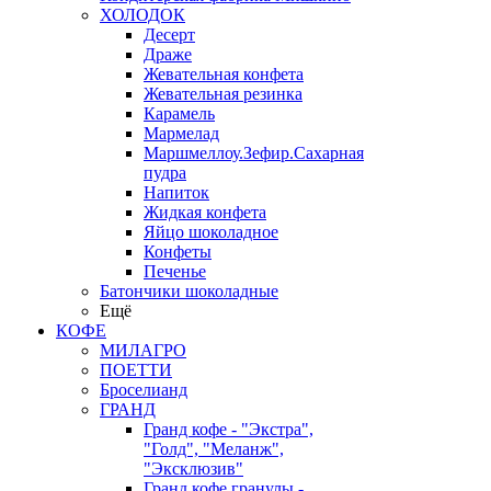
ХОЛОДОК
Десерт
Драже
Жевательная конфета
Жевательная резинка
Карамель
Мармелад
Маршмеллоу.Зефир.Сахарная
пудра
Напиток
Жидкая конфета
Яйцо шоколадное
Конфеты
Печенье
Батончики шоколадные
Ещё
КОФЕ
МИЛАГРО
ПОЕТТИ
Броселианд
ГРАНД
Гранд кофе - "Экстра",
"Голд", "Меланж",
"Эксклюзив"
Гранд кофе гранулы -