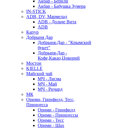
Акбар - Бернли
Акбар - Бабушка Зумера
IN-STICK
ADB, DV, Мармелад
ADB - Дольче Вита
ADB
Капур
Добрыня Дар
Добрыня-Дар - "Крымский
букет"
Добрыня-Дар -
Кофе,Какао,Цикорий
Мостон
KIELLE
Майский чай
МЧ - Лисма
МЧ - Май
МЧ - Ричард
МК
Орими- Гринфилд, Тесс,
Принцесса
Орими - Гринфилд
Орими - Принцессы
Орими - Тесс
Орими - Шах