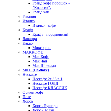
Гранд кофе порошок -
"Классик".
Гранд чай
Гевалия
Италко
Италко - кофе
Крафт
Крафт - порционный
Лавацца
Какао
Микс фикс
МАККОФЕ
Мак Кофе
Мак Чай
Мак Шоколад
МКП (На-паях)
Нескафе
Нескафе 2г / 3 в 1
Нескафе ГОЛД
Нескафе КЛАССИК
Орими кофе
Пеле
Хорсъ
Хорс - Бушидо
Хорс - Тодэй