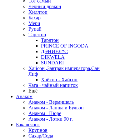
Тот самый
Черный дракон
Хиллтоп
Бахар
Мери
Рупай
Тарлтон
Тарлтон
PRINCE OF INGODA
ДЭНИЕЛ*С
DIKWELA
SUNDARI
Хайсон ,Завтрак императора,Сан
Лиф
Хайсон - Хайсон
Чага - чайный напиток
Ещё
Анаком
Анаком - Вермишель
Анаком - Лапша и Бульон
Анаком - Пюре
Анаком - Лотки 90 г.
Бакалеяопт
Крупнов
Сахар/Сода