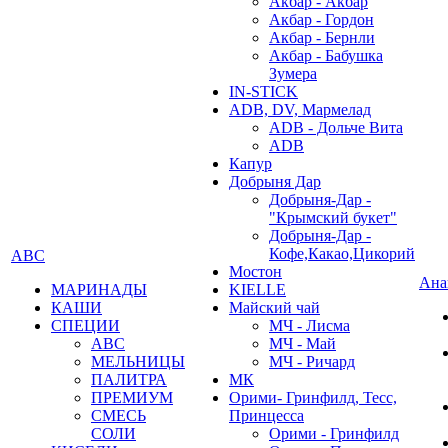
Акбар - Акбар
Акбар - Гордон
Акбар - Бернли
Акбар - Бабушка
Зумера
IN-STICK
ADB, DV, Мармелад
ADB - Дольче Вита
ADB
Капур
Добрыня Дар
Добрыня-Дар -
"Крымский букет"
Добрыня-Дар -
Кофе,Какао,Цикорий
АВС
Мостон
Ана
МАРИНАДЫ
KIELLE
КАШИ
Майский чай
СПЕЦИИ
МЧ - Лисма
АВС
МЧ - Май
МЕЛЬНИЦЫ
МЧ - Ричард
ПАЛИТРА
МК
ПРЕМИУМ
Орими- Гринфилд, Тесс,
СМЕСЬ
Принцесса
СОЛИ
Орими - Гринфилд