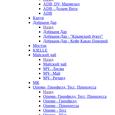
ADB, DV, Мармелад
ADB - Дольче Вита
ADB
Капур
Добрыня Дар
Назад
Добрыня Дар
Добрыня-Дар - "Крымский букет"
Добрыня-Дар - Кофе,Какао,Цикорий
Мостон
KIELLE
Майский чай
Назад
Майский чай
МЧ - Лисма
МЧ - Май
МЧ - Ричард
МК
Орими- Гринфилд, Тесс, Принцесса
Назад
Орими- Гринфилд, Тесс, Принцесса
Орими - Гринфилд
Орими - Принцессы
Орими - Тесс
Орими - Шах