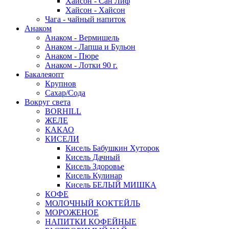
Хайсон - Сан Лиф
Хайсон - Хайсон
Чага - чайный напиток
Анаком
Анаком - Вермишель
Анаком - Лапша и Бульон
Анаком - Пюре
Анаком - Лотки 90 г.
Бакалеяопт
Крупнов
Сахар/Сода
Вокруг света
BORHILL
ЖЕЛЕ
КАКАО
КИСЕЛИ
Кисель Бабушкин Хуторок
Кисель Дачный
Кисель Здоровье
Кисель Кулинар
Кисель БЕЛЫЙ МИШКА
КОФЕ
МОЛОЧНЫЙ КОКТЕЙЛЬ
МОРОЖЕНОЕ
НАПИТКИ КОФЕЙНЫЕ