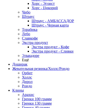
Хорс - Эгоист
Хорс - Цикорий
Чибо
Штраус
Штраус - АМБАССАДОР
Штраус - Черная карта
Торабика
Лебо
Славкофе
Экстра продукт
Экстра продукт - Кофе
Экстра продукт - Сливки
Эльвадоре
Ещё
Доширак
Жевательная резинка/Холлс/Рондо
Орбит
Холлс
Дирол
Рондо
Клины
Арахис
Гренки 100 грамм
Гренки 130 грамм
Гренки 40 грамм