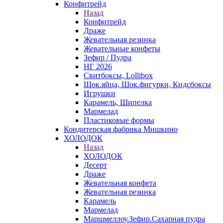
Конфитрейд
Назад
Конфитрейд
Драже
Жевательная резинка
Жевательные конфеты
Зефир / Пудра
НГ 2026
Свитбоксы, Lollibox
Шок.яйца, Шок.фигурки, Кидсбоксы
Игрушки
Карамель, Шипелка
Мармелад
Пластиковые формы
Кондитерская фабрика Мишкино
ХОЛОДОК
Назад
ХОЛОДОК
Десерт
Драже
Жевательная конфета
Жевательная резинка
Карамель
Мармелад
Маршмеллоу.Зефир.Сахарная пудра