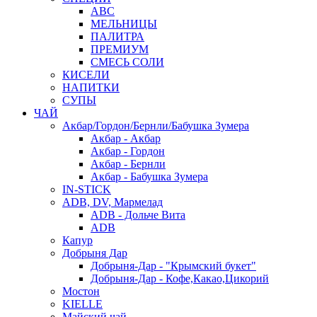
АВС
МЕЛЬНИЦЫ
ПАЛИТРА
ПРЕМИУМ
СМЕСЬ СОЛИ
КИСЕЛИ
НАПИТКИ
СУПЫ
ЧАЙ
Акбар/Гордон/Бернли/Бабушка Зумера
Акбар - Акбар
Акбар - Гордон
Акбар - Бернли
Акбар - Бабушка Зумера
IN-STICK
ADB, DV, Мармелад
ADB - Дольче Вита
ADB
Капур
Добрыня Дар
Добрыня-Дар - "Крымский букет"
Добрыня-Дар - Кофе,Какао,Цикорий
Мостон
KIELLE
Майский чай