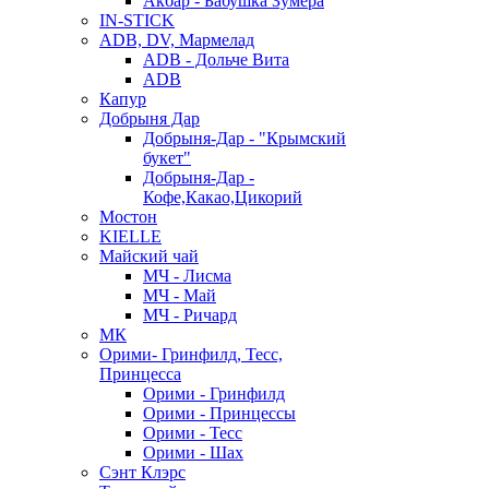
Акбар - Бабушка Зумера
IN-STICK
ADB, DV, Мармелад
ADB - Дольче Вита
ADB
Капур
Добрыня Дар
Добрыня-Дар - "Крымский
букет"
Добрыня-Дар -
Кофе,Какао,Цикорий
Мостон
KIELLE
Майский чай
МЧ - Лисма
МЧ - Май
МЧ - Ричард
МК
Орими- Гринфилд, Тесс,
Принцесса
Орими - Гринфилд
Орими - Принцессы
Орими - Тесс
Орими - Шах
Сэнт Клэрс