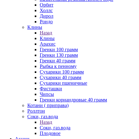
Орбит
Холлс
Дирол
Рондо
Клины
Назад
Клины
Арахис
Гренки 100 грамм
Гренки 130 грамм
Гренки 40 грамм
Рыбка к пенному
Сухарики 100 грамм
Сухарики 40 грамм
Сухарики пшеничные
Фисташки
Чипсы
Гренки кориандровые 40 грамм
Котани ( приправа)
Роллтон
Соки, газ.вода
Назад
Соки, газ.вода
Плодовое
Акции