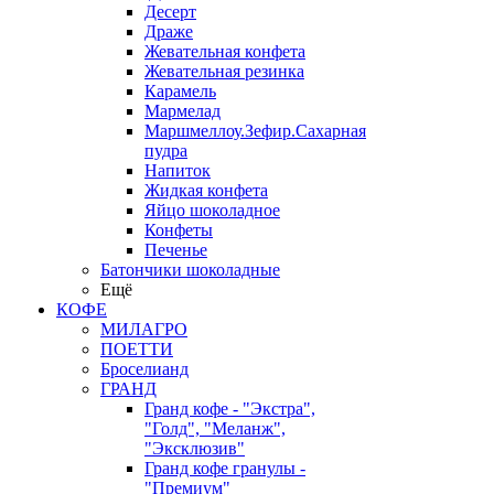
Десерт
Драже
Жевательная конфета
Жевательная резинка
Карамель
Мармелад
Маршмеллоу.Зефир.Сахарная
пудра
Напиток
Жидкая конфета
Яйцо шоколадное
Конфеты
Печенье
Батончики шоколадные
Ещё
КОФЕ
МИЛАГРО
ПОЕТТИ
Броселианд
ГРАНД
Гранд кофе - "Экстра",
"Голд", "Меланж",
"Эксклюзив"
Гранд кофе гранулы -
"Премиум"