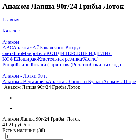
Анаком Лапша 90г/24 Грибы Лоток
Главная
-
Каталог
-
Анаком
АВС
Анаком
ЧАЙ
Бакалеяопт
Вокруг
света
БиоМикроГели
КОНДИТЕРСКИЕ ИЗДЕЛИЯ
КОФЕ
Доширак
Жевательная резинка/Холлс/
Рондо
Клины
Котани ( приправа)
Роллтон
Соки, газ.вода
-
Анаком - Лотки 90 г.
Анаком - Вермишель
Анаком - Лапша и Бульон
Анаком - Пюре
-
Анаком Лапша 90г/24 Грибы Лоток
Анаком Лапша 90г/24 Грибы Лоток
41.21
руб.
/шт
Есть в наличии
(38)
-
+