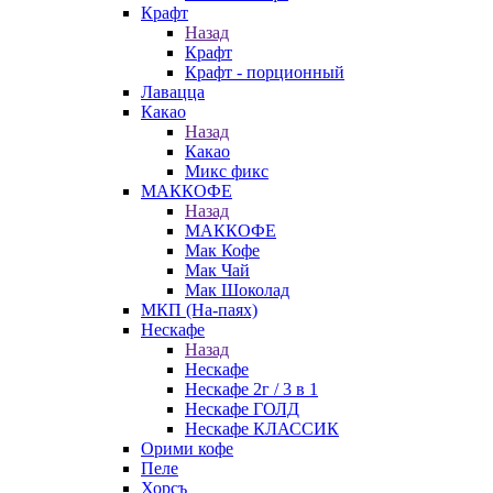
Крафт
Назад
Крафт
Крафт - порционный
Лавацца
Какао
Назад
Какао
Микс фикс
МАККОФЕ
Назад
МАККОФЕ
Мак Кофе
Мак Чай
Мак Шоколад
МКП (На-паях)
Нескафе
Назад
Нескафе
Нескафе 2г / 3 в 1
Нескафе ГОЛД
Нескафе КЛАССИК
Орими кофе
Пеле
Хорсъ