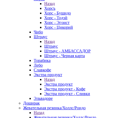
Назад
Хорсъ
Хорс - Бушидо
Хорс - Тодэй
Хорс - Эгоист
Хорс - Цикорий
Чибо
Штраус
Назад
Штраус
Штраус - АМБАССАДОР
Штраус - Черная карта
Торабика
Лебо
Славкофе
Экстра продукт
Назад
Экстра продукт
Экстра продукт - Кофе
Экстра продукт - Сливки
Эльвадоре
Доширак
Жевательная резинка/Холлс/Рондо
Назад
Жевательная резинка/Холлс/Рондо