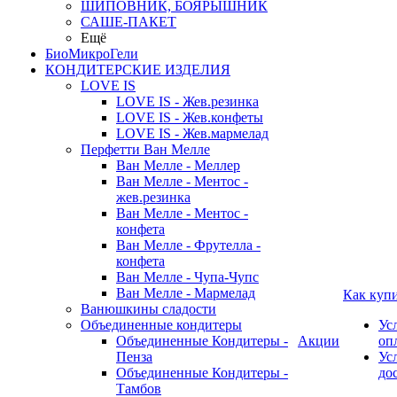
ШИПОВНИК, БОЯРЫШНИК
САШЕ-ПАКЕТ
Ещё
БиоМикроГели
КОНДИТЕРСКИЕ ИЗДЕЛИЯ
LOVE IS
LOVE IS - Жев.резинка
LOVE IS - Жев.конфеты
LOVE IS - Жев.мармелад
Перфетти Ван Мелле
Ван Мелле - Меллер
Ван Мелле - Ментос -
жев.резинка
Ван Мелле - Ментос -
конфета
Ван Мелле - Фрутелла -
конфета
Ван Мелле - Чупа-Чупс
Ван Мелле - Мармелад
Как куп
Ванюшкины сладости
Объединенные кондитеры
Ус
Объединенные Кондитеры -
Акции
оп
Пенза
Ус
Объединенные Кондитеры -
до
Тамбов