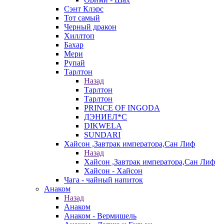
Сэнт Клэрс
Тот самый
Черный дракон
Хиллтоп
Бахар
Мери
Рупай
Тарлтон
Назад
Тарлтон
Тарлтон
PRINCE OF INGODA
ДЭНИЕЛ*С
DIKWELA
SUNDARI
Хайсон ,Завтрак императора,Сан Лиф
Назад
Хайсон ,Завтрак императора,Сан Лиф
Хайсон - Хайсон
Чага - чайный напиток
Анаком
Назад
Анаком
Анаком - Вермишель