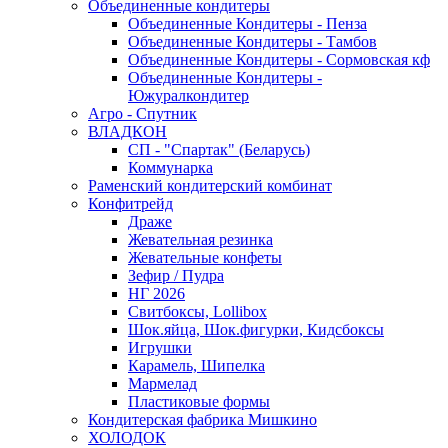
Объединенные кондитеры
Объединенные Кондитеры - Пенза
Объединенные Кондитеры - Тамбов
Объединенные Кондитеры - Сормовская кф
Объединенные Кондитеры -
Южуралкондитер
Агро - Спутник
ВЛАДКОН
СП - "Спартак" (Беларусь)
Коммунарка
Раменский кондитерский комбинат
Конфитрейд
Драже
Жевательная резинка
Жевательные конфеты
Зефир / Пудра
НГ 2026
Свитбоксы, Lollibox
Шок.яйца, Шок.фигурки, Кидсбоксы
Игрушки
Карамель, Шипелка
Мармелад
Пластиковые формы
Кондитерская фабрика Мишкино
ХОЛОДОК