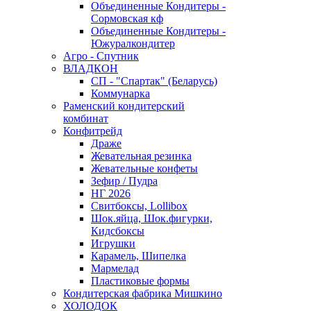
Объединенные Кондитеры -
Сормовская кф
Объединенные Кондитеры -
Южуралкондитер
Агро - Спутник
ВЛАДКОН
СП - "Спартак" (Беларусь)
Коммунарка
Раменский кондитерский
комбинат
Конфитрейд
Драже
Жевательная резинка
Жевательные конфеты
Зефир / Пудра
НГ 2026
Свитбоксы, Lollibox
Шок.яйца, Шок.фигурки,
Кидсбоксы
Игрушки
Карамель, Шипелка
Мармелад
Пластиковые формы
Кондитерская фабрика Мишкино
ХОЛОДОК