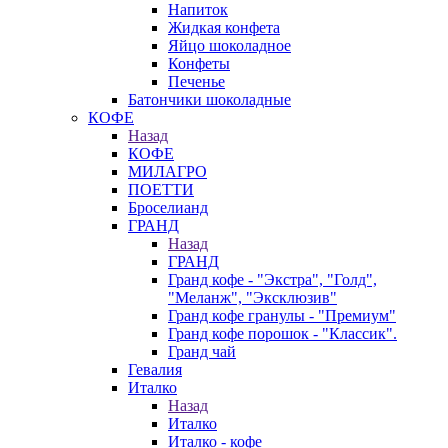
Напиток
Жидкая конфета
Яйцо шоколадное
Конфеты
Печенье
Батончики шоколадные
КОФЕ
Назад
КОФЕ
МИЛАГРО
ПОЕТТИ
Броселианд
ГРАНД
Назад
ГРАНД
Гранд кофе - "Экстра", "Голд",
"Меланж", "Эксклюзив"
Гранд кофе гранулы - "Премиум"
Гранд кофе порошок - "Классик".
Гранд чай
Гевалия
Италко
Назад
Италко
Италко - кофе