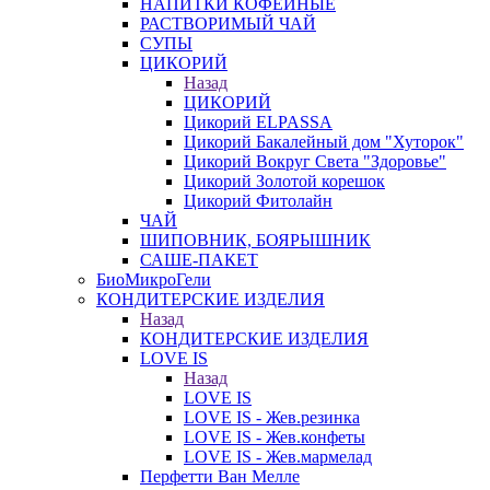
НАПИТКИ КОФЕЙНЫЕ
РАСТВОРИМЫЙ ЧАЙ
СУПЫ
ЦИКОРИЙ
Назад
ЦИКОРИЙ
Цикорий ELPASSA
Цикорий Бакалейный дом "Хуторок"
Цикорий Вокруг Света "Здоровье"
Цикорий Золотой корешок
Цикорий Фитолайн
ЧАЙ
ШИПОВНИК, БОЯРЫШНИК
САШЕ-ПАКЕТ
БиоМикроГели
КОНДИТЕРСКИЕ ИЗДЕЛИЯ
Назад
КОНДИТЕРСКИЕ ИЗДЕЛИЯ
LOVE IS
Назад
LOVE IS
LOVE IS - Жев.резинка
LOVE IS - Жев.конфеты
LOVE IS - Жев.мармелад
Перфетти Ван Мелле