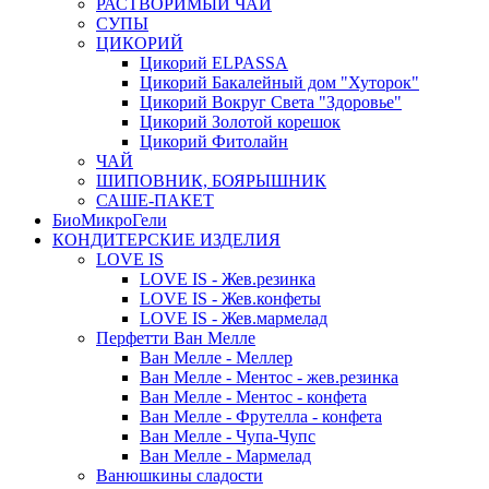
РАСТВОРИМЫЙ ЧАЙ
СУПЫ
ЦИКОРИЙ
Цикорий ELPASSA
Цикорий Бакалейный дом "Хуторок"
Цикорий Вокруг Света "Здоровье"
Цикорий Золотой корешок
Цикорий Фитолайн
ЧАЙ
ШИПОВНИК, БОЯРЫШНИК
САШЕ-ПАКЕТ
БиоМикроГели
КОНДИТЕРСКИЕ ИЗДЕЛИЯ
LOVE IS
LOVE IS - Жев.резинка
LOVE IS - Жев.конфеты
LOVE IS - Жев.мармелад
Перфетти Ван Мелле
Ван Мелле - Меллер
Ван Мелле - Ментос - жев.резинка
Ван Мелле - Ментос - конфета
Ван Мелле - Фрутелла - конфета
Ван Мелле - Чупа-Чупс
Ван Мелле - Мармелад
Ванюшкины сладости