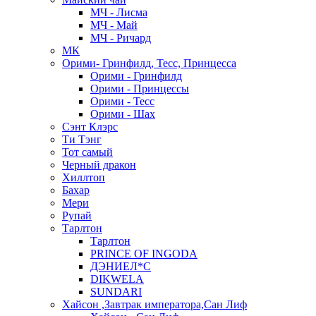
МЧ - Лисма
МЧ - Май
МЧ - Ричард
МК
Орими- Гринфилд, Тесс, Принцесса
Орими - Гринфилд
Орими - Принцессы
Орими - Тесс
Орими - Шах
Сэнт Клэрс
Ти Тэнг
Тот самый
Черный дракон
Хиллтоп
Бахар
Мери
Рупай
Тарлтон
Тарлтон
PRINCE OF INGODA
ДЭНИЕЛ*С
DIKWELA
SUNDARI
Хайсон ,Завтрак императора,Сан Лиф