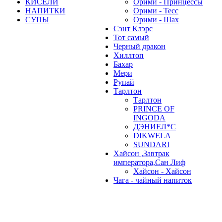
КИСЕЛИ
Орими - Принцессы
НАПИТКИ
Орими - Тесс
СУПЫ
Орими - Шах
Сэнт Клэрс
Тот самый
Черный дракон
Хиллтоп
Бахар
Мери
Рупай
Тарлтон
Тарлтон
PRINCE OF
INGODA
ДЭНИЕЛ*С
DIKWELA
SUNDARI
Хайсон ,Завтрак
императора,Сан Лиф
Хайсон - Хайсон
Чага - чайный напиток