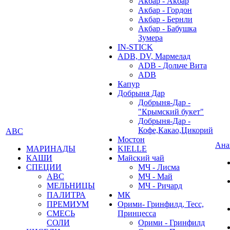
Акбар - Акбар
Акбар - Гордон
Акбар - Бернли
Акбар - Бабушка
Зумера
IN-STICK
ADB, DV, Мармелад
ADB - Дольче Вита
ADB
Капур
Добрыня Дар
Добрыня-Дар -
"Крымский букет"
Добрыня-Дар -
Кофе,Какао,Цикорий
АВС
Мостон
Ана
МАРИНАДЫ
KIELLE
КАШИ
Майский чай
СПЕЦИИ
МЧ - Лисма
АВС
МЧ - Май
МЕЛЬНИЦЫ
МЧ - Ричард
ПАЛИТРА
МК
ПРЕМИУМ
Орими- Гринфилд, Тесс,
СМЕСЬ
Принцесса
СОЛИ
Орими - Гринфилд