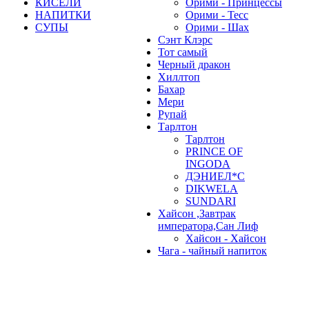
КИСЕЛИ
Орими - Принцессы
НАПИТКИ
Орими - Тесс
СУПЫ
Орими - Шах
Сэнт Клэрс
Тот самый
Черный дракон
Хиллтоп
Бахар
Мери
Рупай
Тарлтон
Тарлтон
PRINCE OF
INGODA
ДЭНИЕЛ*С
DIKWELA
SUNDARI
Хайсон ,Завтрак
императора,Сан Лиф
Хайсон - Хайсон
Чага - чайный напиток