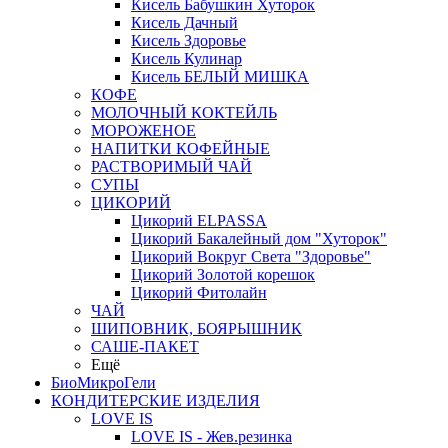
Кисель Бабушкин Хуторок
Кисель Дачный
Кисель Здоровье
Кисель Кулинар
Кисель БЕЛЫЙ МИШКА
КОФЕ
МОЛОЧНЫЙ КОКТЕЙЛЬ
МОРОЖЕНОЕ
НАПИТКИ КОФЕЙНЫЕ
РАСТВОРИМЫЙ ЧАЙ
СУПЫ
ЦИКОРИЙ
Цикорий ELPASSA
Цикорий Бакалейный дом "Хуторок"
Цикорий Вокруг Света "Здоровье"
Цикорий Золотой корешок
Цикорий Фитолайн
ЧАЙ
ШИПОВНИК, БОЯРЫШНИК
САШЕ-ПАКЕТ
Ещё
БиоМикроГели
КОНДИТЕРСКИЕ ИЗДЕЛИЯ
LOVE IS
LOVE IS - Жев.резинка