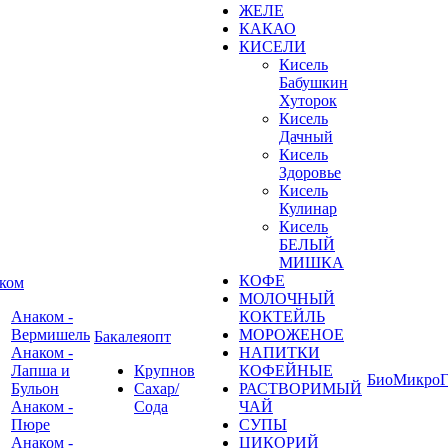
ЖЕЛЕ
КАКАО
КИСЕЛИ
Кисель
Бабушкин
Хуторок
Кисель
Дачный
Кисель
Здоровье
Кисель
Кулинар
Кисель
БЕЛЫЙ
МИШКА
КОФЕ
ком
МОЛОЧНЫЙ
Анаком -
КОКТЕЙЛЬ
Вермишель
МОРОЖЕНОЕ
Бакалеяопт
Анаком -
НАПИТКИ
Лапша и
Крупнов
КОФЕЙНЫЕ
БиоМикроГ
Бульон
Сахар/
РАСТВОРИМЫЙ
Анаком -
Сода
ЧАЙ
Пюре
СУПЫ
Анаком -
ЦИКОРИЙ