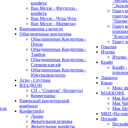
"Мелан
конфета
"Экскл
Ван Мелле - Фрутелла -
Гранд к
конфета
гранулы
Ван Мелле - Чупа-Чупс
"Преми
Ван Мелле - Мармелад
Гранд к
Ванюшкины сладости
порошок
Объединенные кондитеры
"Класси
Объединенные Кондитеры -
Гранд ч
Пенза
Гевалия
Объединенные Кондитеры -
Италко
Тамбов
Италко 
Объединенные Кондитеры -
Крафт
Сормовская кф
Крафт -
Объединенные Кондитеры -
порцио
Южуралкондитер
Лавацца
Агро - Спутник
Какао
ВЛАДКОН
Микс ф
СП - "Спартак" (Беларусь)
МАККОФЕ
Коммунарка
Мак Ко
Раменский кондитерский
Мак Ча
комбинат
ели
Мак Шо
Конфитрейд
МКП (На-пая
Драже
Нескафе
Жевательная резинка
Нескафе 
Жевательные конфеты