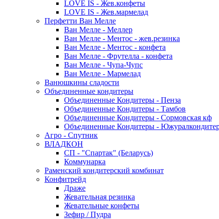
LOVE IS - Жев.конфеты
LOVE IS - Жев.мармелад
Перфетти Ван Мелле
Ван Мелле - Меллер
Ван Мелле - Ментос - жев.резинка
Ван Мелле - Ментос - конфета
Ван Мелле - Фрутелла - конфета
Ван Мелле - Чупа-Чупс
Ван Мелле - Мармелад
Ванюшкины сладости
Объединенные кондитеры
Объединенные Кондитеры - Пенза
Объединенные Кондитеры - Тамбов
Объединенные Кондитеры - Сормовская кф
Объединенные Кондитеры - Южуралкондите
Агро - Спутник
ВЛАДКОН
СП - "Спартак" (Беларусь)
Коммунарка
Раменский кондитерский комбинат
Конфитрейд
Драже
Жевательная резинка
Жевательные конфеты
Зефир / Пудра