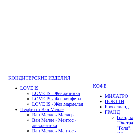
КОНДИТЕРСКИЕ ИЗДЕЛИЯ
КОФЕ
LOVE IS
LOVE IS - Жев.резинка
МИЛАГРО
LOVE IS - Жев.конфеты
ПОЕТТИ
LOVE IS - Жев.мармелад
Броселианд
Перфетти Ван Мелле
ГРАНД
Ван Мелле - Меллер
Гранд к
Ван Мелле - Ментос -
"Экстра
жев.резинка
"Голд",
Ван Мелле - Ментос -