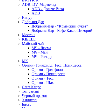
IN-STICK
ADB, DV, Мармелад
ADB - Дольче Вита
ADB
Капур
Добрыня Дар
Добрыня-Дар - "Крымский букет"
Добрыня-Дар - Кофе,Какао,Цикорий
Мостон
KIELLE
Майский чай
МЧ - Лисма
МЧ - Май
МЧ - Ричард
МК
Орими- Гринфилд, Тесс, Принцесса
Орими - Гринфилд
Орими - Принцессы
Орими - Тесс
Орими - Шах
Сэнт Клэрс
Тот самый
Черный дракон
Хиллтоп
Бахар