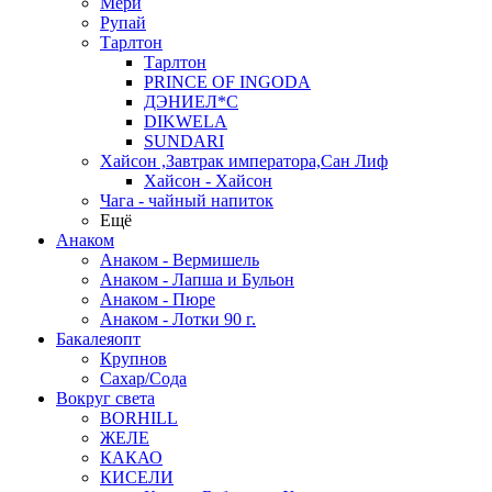
Мери
Рупай
Тарлтон
Тарлтон
PRINCE OF INGODA
ДЭНИЕЛ*С
DIKWELA
SUNDARI
Хайсон ,Завтрак императора,Сан Лиф
Хайсон - Хайсон
Чага - чайный напиток
Ещё
Анаком
Анаком - Вермишель
Анаком - Лапша и Бульон
Анаком - Пюре
Анаком - Лотки 90 г.
Бакалеяопт
Крупнов
Сахар/Сода
Вокруг света
BORHILL
ЖЕЛЕ
КАКАО
КИСЕЛИ