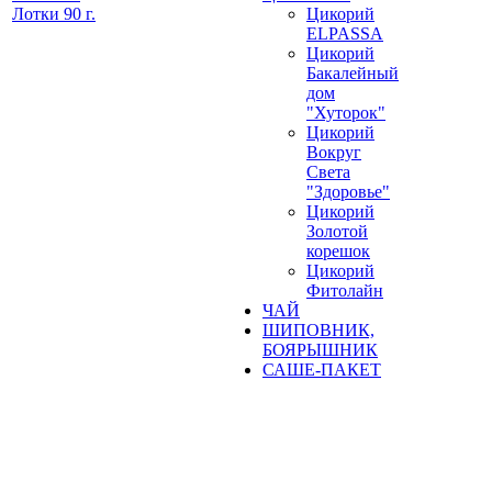
Лотки 90 г.
Цикорий
ELPASSA
Цикорий
Бакалейный
дом
"Хуторок"
Цикорий
Вокруг
Света
"Здоровье"
Цикорий
Золотой
корешок
Цикорий
Фитолайн
ЧАЙ
ШИПОВНИК,
БОЯРЫШНИК
САШЕ-ПАКЕТ