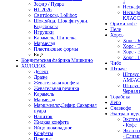
1
Зефир / Пудра
Нескаф
НГ 2026
Нескаф
Свитбоксы, Lollibox
КЛАС
Шок.яйца, Шок.фигурки,
Орими кофе
Кидсбоксы
Пеле
Игрушки
Хорсъ
Карамель, Шипелка
Хорс - 
Мармелад
Хорс - 
Пластиковые формы
Хорс - 
Ещё
Хорс - 
Кондитерская фабрика Мишкино
Чибо
ХОЛОДОК
Штраус
Десерт
Штраус 
Драже
АМБА
Жевательная конфета
Штраус 
Жевательная резинка
Черная 
Карамель
Торабика
Мармелад
Лебо
Маршмеллоу.Зефир.Сахарная
Славкофе
пудра
Экстра проду
Напиток
Экстра 
Жидкая конфета
- Кофе
Яйцо шоколадное
Экстра 
Конфеты
- Сливк
Печенье