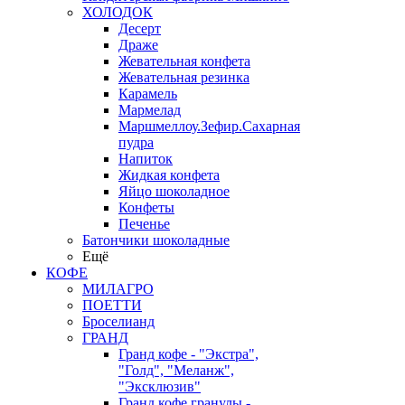
ХОЛОДОК
Десерт
Драже
Жевательная конфета
Жевательная резинка
Карамель
Мармелад
Маршмеллоу.Зефир.Сахарная
пудра
Напиток
Жидкая конфета
Яйцо шоколадное
Конфеты
Печенье
Батончики шоколадные
Ещё
КОФЕ
МИЛАГРО
ПОЕТТИ
Броселианд
ГРАНД
Гранд кофе - "Экстра",
"Голд", "Меланж",
"Эксклюзив"
Гранд кофе гранулы -