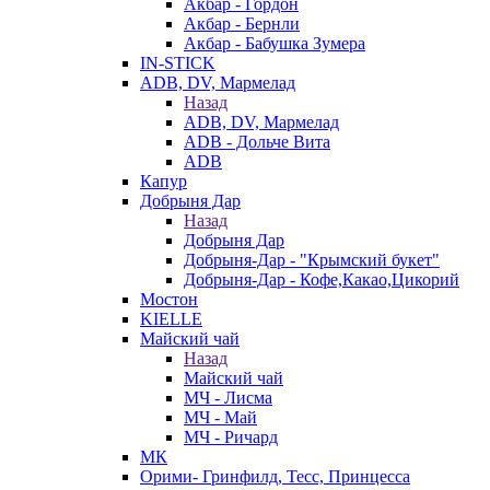
Акбар - Гордон
Акбар - Бернли
Акбар - Бабушка Зумера
IN-STICK
ADB, DV, Мармелад
Назад
ADB, DV, Мармелад
ADB - Дольче Вита
ADB
Капур
Добрыня Дар
Назад
Добрыня Дар
Добрыня-Дар - "Крымский букет"
Добрыня-Дар - Кофе,Какао,Цикорий
Мостон
KIELLE
Майский чай
Назад
Майский чай
МЧ - Лисма
МЧ - Май
МЧ - Ричард
МК
Орими- Гринфилд, Тесс, Принцесса