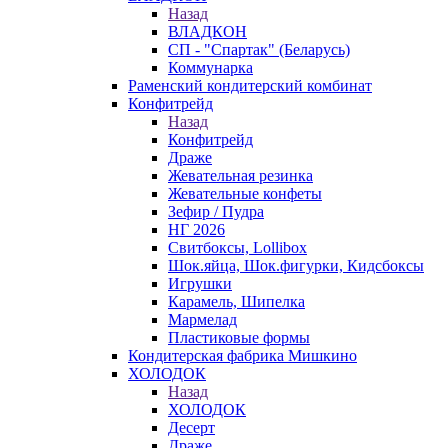
Назад
ВЛАДКОН
СП - "Спартак" (Беларусь)
Коммунарка
Раменский кондитерский комбинат
Конфитрейд
Назад
Конфитрейд
Драже
Жевательная резинка
Жевательные конфеты
Зефир / Пудра
НГ 2026
Свитбоксы, Lollibox
Шок.яйца, Шок.фигурки, Кидсбоксы
Игрушки
Карамель, Шипелка
Мармелад
Пластиковые формы
Кондитерская фабрика Мишкино
ХОЛОДОК
Назад
ХОЛОДОК
Десерт
Драже