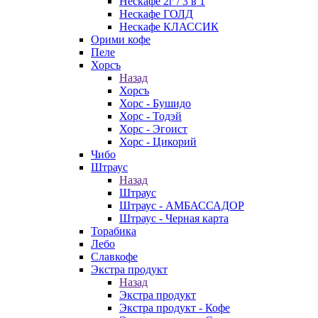
Нескафе 2г / 3 в 1
Нескафе ГОЛД
Нескафе КЛАССИК
Орими кофе
Пеле
Хорсъ
Назад
Хорсъ
Хорс - Бушидо
Хорс - Тодэй
Хорс - Эгоист
Хорс - Цикорий
Чибо
Штраус
Назад
Штраус
Штраус - АМБАССАДОР
Штраус - Черная карта
Торабика
Лебо
Славкофе
Экстра продукт
Назад
Экстра продукт
Экстра продукт - Кофе