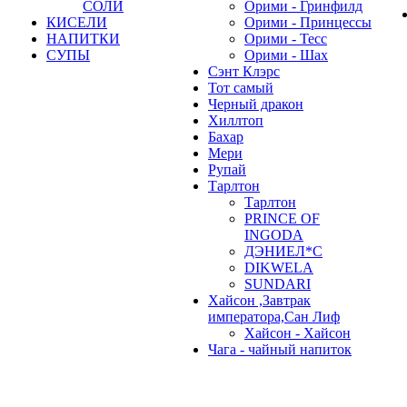
СОЛИ
Орими - Гринфилд
КИСЕЛИ
Орими - Принцессы
НАПИТКИ
Орими - Тесс
СУПЫ
Орими - Шах
Сэнт Клэрс
Тот самый
Черный дракон
Хиллтоп
Бахар
Мери
Рупай
Тарлтон
Тарлтон
PRINCE OF
INGODA
ДЭНИЕЛ*С
DIKWELA
SUNDARI
Хайсон ,Завтрак
императора,Сан Лиф
Хайсон - Хайсон
Чага - чайный напиток