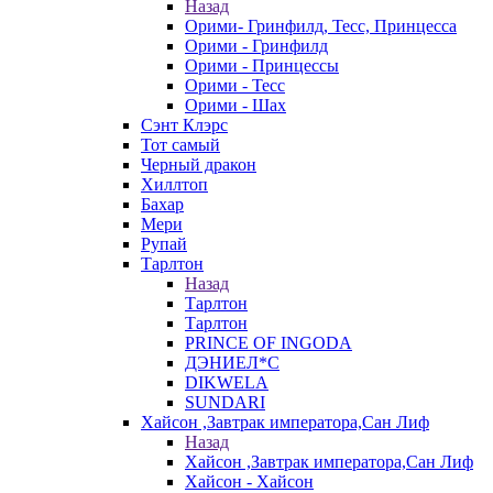
Назад
Орими- Гринфилд, Тесс, Принцесса
Орими - Гринфилд
Орими - Принцессы
Орими - Тесс
Орими - Шах
Сэнт Клэрс
Тот самый
Черный дракон
Хиллтоп
Бахар
Мери
Рупай
Тарлтон
Назад
Тарлтон
Тарлтон
PRINCE OF INGODA
ДЭНИЕЛ*С
DIKWELA
SUNDARI
Хайсон ,Завтрак императора,Сан Лиф
Назад
Хайсон ,Завтрак императора,Сан Лиф
Хайсон - Хайсон