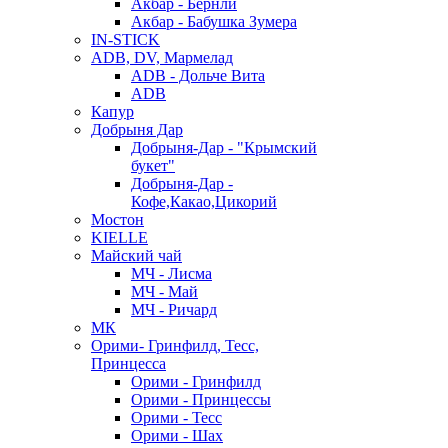
Акбар - Бернли
Акбар - Бабушка Зумера
IN-STICK
ADB, DV, Мармелад
ADB - Дольче Вита
ADB
Капур
Добрыня Дар
Добрыня-Дар - "Крымский
букет"
Добрыня-Дар -
Кофе,Какао,Цикорий
Мостон
KIELLE
Майский чай
МЧ - Лисма
МЧ - Май
МЧ - Ричард
МК
Орими- Гринфилд, Тесс,
Принцесса
Орими - Гринфилд
Орими - Принцессы
Орими - Тесс
Орими - Шах