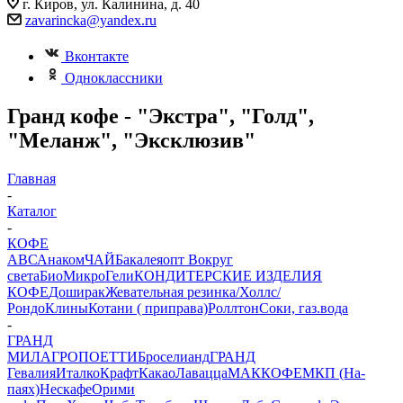
г. Киров, ул. Калинина, д. 40
zavarincka@yandex.ru
Вконтакте
Одноклассники
Гранд кофе - "Экстра", "Голд",
"Меланж", "Эксклюзив"
Главная
-
Каталог
-
КОФЕ
АВС
Анаком
ЧАЙ
Бакалеяопт
Вокруг
света
БиоМикроГели
КОНДИТЕРСКИЕ ИЗДЕЛИЯ
КОФЕ
Доширак
Жевательная резинка/Холлс/
Рондо
Клины
Котани ( приправа)
Роллтон
Соки, газ.вода
-
ГРАНД
МИЛАГРО
ПОЕТТИ
Броселианд
ГРАНД
Гевалия
Италко
Крафт
Какао
Лавацца
МАККОФЕ
МКП (На-
паях)
Нескафе
Орими