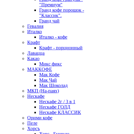
"Премиум"
Гранд кофе порошок -
"Классик".
Гранд чай
Гевалия
Италко
Италко - кофе
Крафт
Крафт - порционный
Лавацца
Какао
Микс фикс
МАККОФЕ
Мак Кофе
Мак Чай
Мак Шоколад
МКП (На-паях)
Нескафе
Нескафе 2г / 3 в 1
Нескафе ГОЛД
Нескафе КЛАССИК
Орими кофе
Пеле
Хорсъ
Хорс - Бушидо