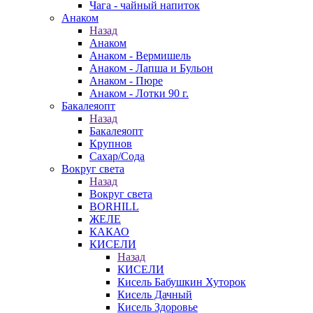
Чага - чайный напиток
Анаком
Назад
Анаком
Анаком - Вермишель
Анаком - Лапша и Бульон
Анаком - Пюре
Анаком - Лотки 90 г.
Бакалеяопт
Назад
Бакалеяопт
Крупнов
Сахар/Сода
Вокруг света
Назад
Вокруг света
BORHILL
ЖЕЛЕ
КАКАО
КИСЕЛИ
Назад
КИСЕЛИ
Кисель Бабушкин Хуторок
Кисель Дачный
Кисель Здоровье