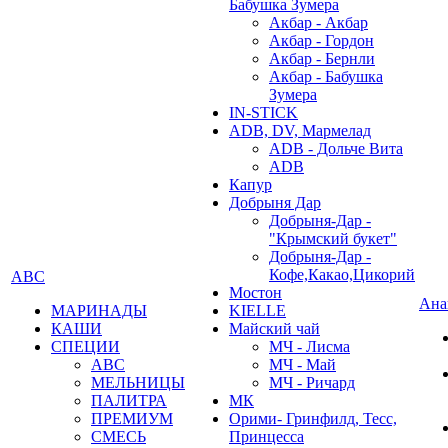
Бабушка Зумера
Акбар - Акбар
Акбар - Гордон
Акбар - Бернли
Акбар - Бабушка
Зумера
IN-STICK
ADB, DV, Мармелад
ADB - Дольче Вита
ADB
Капур
Добрыня Дар
Добрыня-Дар -
"Крымский букет"
Добрыня-Дар -
Кофе,Какао,Цикорий
АВС
Мостон
Ана
МАРИНАДЫ
KIELLE
КАШИ
Майский чай
СПЕЦИИ
МЧ - Лисма
АВС
МЧ - Май
МЕЛЬНИЦЫ
МЧ - Ричард
ПАЛИТРА
МК
ПРЕМИУМ
Орими- Гринфилд, Тесс,
СМЕСЬ
Принцесса