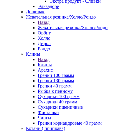
Экстра продукт - Сливки
Эльвадоре
Доширак
Жевательная резинка/Холлс/Рондо
Назад
Жевательная резинка/Холлс/Рондо
Орбит
Холлс
Дирол
Рондо
Клины
Назад
Клины
Арахис
Гренки 100 грамм
Гренки 130 грамм
Гренки 40 грамм
Рыбка к пенному
Сухарики 100 грамм
Сухарики 40 грамм
Сухарики пшеничные
Фисташки
Чипсы
Гренки кориандровые 40 грамм
Котани ( приправа)