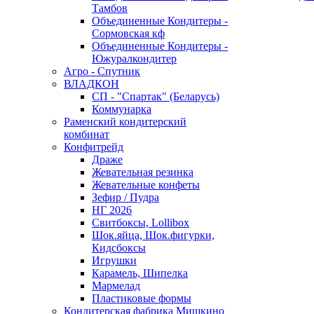
Тамбов
Объединенные Кондитеры -
Сормовская кф
Объединенные Кондитеры -
Южуралкондитер
Агро - Спутник
ВЛАДКОН
СП - "Спартак" (Беларусь)
Коммунарка
Раменский кондитерский
комбинат
Конфитрейд
Драже
Жевательная резинка
Жевательные конфеты
Зефир / Пудра
НГ 2026
Свитбоксы, Lollibox
Шок.яйца, Шок.фигурки,
Кидсбоксы
Игрушки
Карамель, Шипелка
Мармелад
Пластиковые формы
Кондитерская фабрика Мишкино