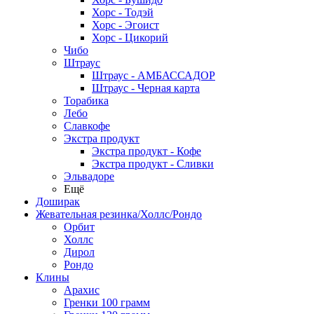
Хорс - Тодэй
Хорс - Эгоист
Хорс - Цикорий
Чибо
Штраус
Штраус - АМБАССАДОР
Штраус - Черная карта
Торабика
Лебо
Славкофе
Экстра продукт
Экстра продукт - Кофе
Экстра продукт - Сливки
Эльвадоре
Ещё
Доширак
Жевательная резинка/Холлс/Рондо
Орбит
Холлс
Дирол
Рондо
Клины
Арахис
Гренки 100 грамм