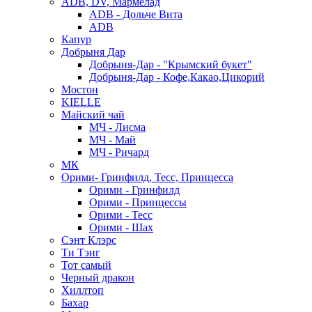
ADB, DV, Мармелад
ADB - Дольче Вита
ADB
Капур
Добрыня Дар
Добрыня-Дар - "Крымский букет"
Добрыня-Дар - Кофе,Какао,Цикорий
Мостон
KIELLE
Майский чай
МЧ - Лисма
МЧ - Май
МЧ - Ричард
МК
Орими- Гринфилд, Тесс, Принцесса
Орими - Гринфилд
Орими - Принцессы
Орими - Тесс
Орими - Шах
Сэнт Клэрс
Ти Тэнг
Тот самый
Черный дракон
Хиллтоп
Бахар