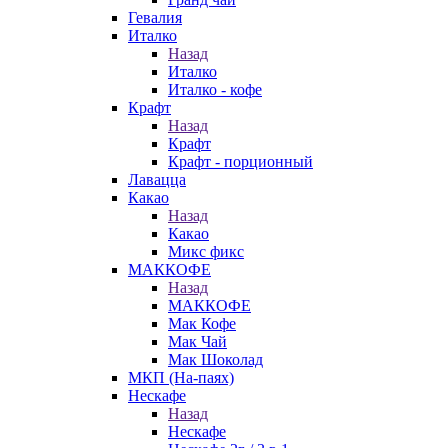
Гевалия
Италко
Назад
Италко
Италко - кофе
Крафт
Назад
Крафт
Крафт - порционный
Лавацца
Какао
Назад
Какао
Микс фикс
МАККОФЕ
Назад
МАККОФЕ
Мак Кофе
Мак Чай
Мак Шоколад
МКП (На-паях)
Нескафе
Назад
Нескафе