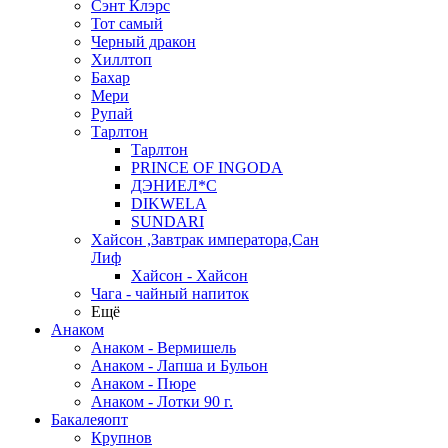
Сэнт Клэрс
Тот самый
Черный дракон
Хиллтоп
Бахар
Мери
Рупай
Тарлтон
Тарлтон
PRINCE OF INGODA
ДЭНИЕЛ*С
DIKWELA
SUNDARI
Хайсон ,Завтрак императора,Сан
Лиф
Хайсон - Хайсон
Чага - чайный напиток
Ещё
Анаком
Анаком - Вермишель
Анаком - Лапша и Бульон
Анаком - Пюре
Анаком - Лотки 90 г.
Бакалеяопт
Крупнов