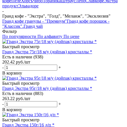
кофе
Пеле
Хорсъ
Чибо
Торабика
Штраус
Лебо
Славкофе
Экстра
продукт
Эльвадоре
-
Гранд кофе - "Экстра", "Голд", "Меланж", "Эксклюзив"
Гранд кофе гранулы - "Премиум"
Гранд кофе порошок -
"Классик".
Гранд чай
Фильтр
По популярности
По алфавиту
По цене
Быстрый просмотр
Гранд Экстра 75г/18 м/у (дойпак) кристаллы *
Есть в наличии (938)
202.42
руб.
/шт
-
+
В корзину
Быстрый просмотр
Гранд Экстра 95г/18 м/у (дойпак) кристаллы *
Есть в наличии (883)
263.22
руб.
/шт
-
+
В корзину
Быстрый просмотр
Гранд Экстра 150г/16 д/п *