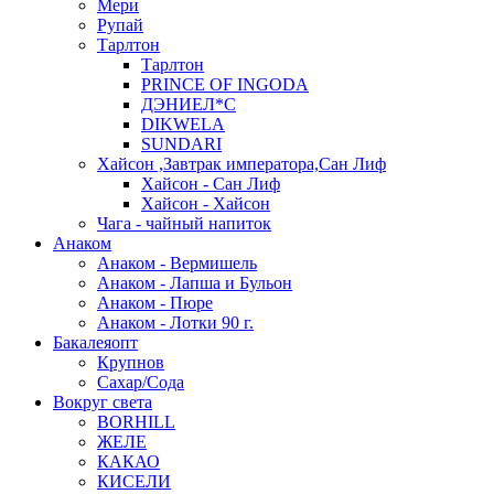
Мери
Рупай
Тарлтон
Тарлтон
PRINCE OF INGODA
ДЭНИЕЛ*С
DIKWELA
SUNDARI
Хайсон ,Завтрак императора,Сан Лиф
Хайсон - Сан Лиф
Хайсон - Хайсон
Чага - чайный напиток
Анаком
Анаком - Вермишель
Анаком - Лапша и Бульон
Анаком - Пюре
Анаком - Лотки 90 г.
Бакалеяопт
Крупнов
Сахар/Сода
Вокруг света
BORHILL
ЖЕЛЕ
КАКАО
КИСЕЛИ