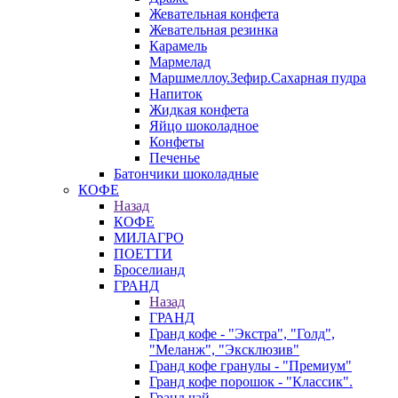
Жевательная конфета
Жевательная резинка
Карамель
Мармелад
Маршмеллоу.Зефир.Сахарная пудра
Напиток
Жидкая конфета
Яйцо шоколадное
Конфеты
Печенье
Батончики шоколадные
КОФЕ
Назад
КОФЕ
МИЛАГРО
ПОЕТТИ
Броселианд
ГРАНД
Назад
ГРАНД
Гранд кофе - "Экстра", "Голд",
"Меланж", "Эксклюзив"
Гранд кофе гранулы - "Премиум"
Гранд кофе порошок - "Классик".
Гранд чай