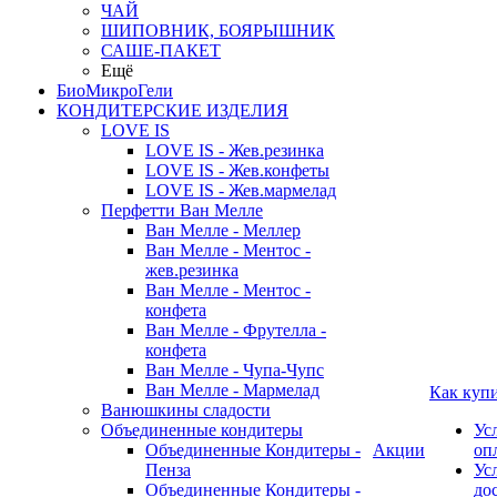
ЧАЙ
ШИПОВНИК, БОЯРЫШНИК
САШЕ-ПАКЕТ
Ещё
БиоМикроГели
КОНДИТЕРСКИЕ ИЗДЕЛИЯ
LOVE IS
LOVE IS - Жев.резинка
LOVE IS - Жев.конфеты
LOVE IS - Жев.мармелад
Перфетти Ван Мелле
Ван Мелле - Меллер
Ван Мелле - Ментос -
жев.резинка
Ван Мелле - Ментос -
конфета
Ван Мелле - Фрутелла -
конфета
Ван Мелле - Чупа-Чупс
Ван Мелле - Мармелад
Как куп
Ванюшкины сладости
Объединенные кондитеры
Ус
Объединенные Кондитеры -
Акции
оп
Пенза
Ус
Объединенные Кондитеры -
до