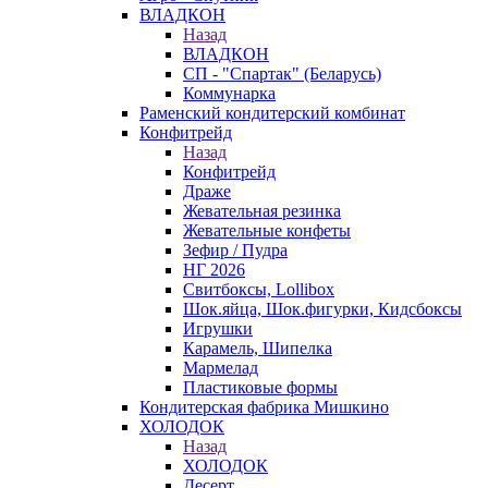
ВЛАДКОН
Назад
ВЛАДКОН
СП - "Спартак" (Беларусь)
Коммунарка
Раменский кондитерский комбинат
Конфитрейд
Назад
Конфитрейд
Драже
Жевательная резинка
Жевательные конфеты
Зефир / Пудра
НГ 2026
Свитбоксы, Lollibox
Шок.яйца, Шок.фигурки, Кидсбоксы
Игрушки
Карамель, Шипелка
Мармелад
Пластиковые формы
Кондитерская фабрика Мишкино
ХОЛОДОК
Назад
ХОЛОДОК
Десерт