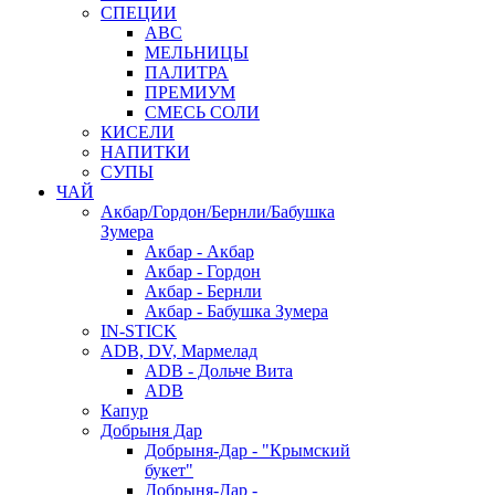
СПЕЦИИ
АВС
МЕЛЬНИЦЫ
ПАЛИТРА
ПРЕМИУМ
СМЕСЬ СОЛИ
КИСЕЛИ
НАПИТКИ
СУПЫ
ЧАЙ
Акбар/Гордон/Бернли/Бабушка
Зумера
Акбар - Акбар
Акбар - Гордон
Акбар - Бернли
Акбар - Бабушка Зумера
IN-STICK
ADB, DV, Мармелад
ADB - Дольче Вита
ADB
Капур
Добрыня Дар
Добрыня-Дар - "Крымский
букет"
Добрыня-Дар -