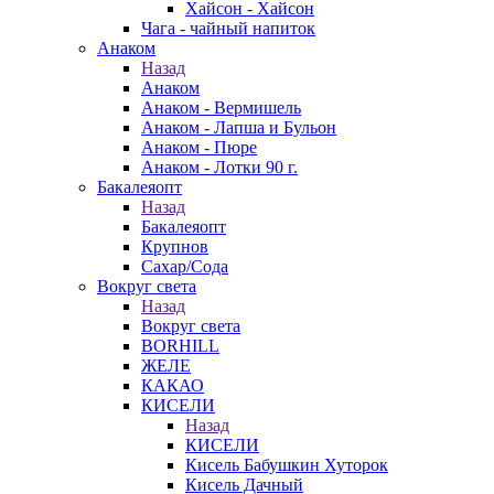
Хайсон - Хайсон
Чага - чайный напиток
Анаком
Назад
Анаком
Анаком - Вермишель
Анаком - Лапша и Бульон
Анаком - Пюре
Анаком - Лотки 90 г.
Бакалеяопт
Назад
Бакалеяопт
Крупнов
Сахар/Сода
Вокруг света
Назад
Вокруг света
BORHILL
ЖЕЛЕ
КАКАО
КИСЕЛИ
Назад
КИСЕЛИ
Кисель Бабушкин Хуторок
Кисель Дачный