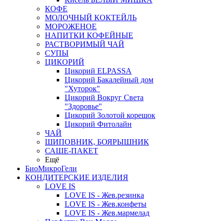
КОФЕ
МОЛОЧНЫЙ КОКТЕЙЛЬ
МОРОЖЕНОЕ
НАПИТКИ КОФЕЙНЫЕ
РАСТВОРИМЫЙ ЧАЙ
СУПЫ
ЦИКОРИЙ
Цикорий ELPASSA
Цикорий Бакалейный дом
"Хуторок"
Цикорий Вокруг Света
"Здоровье"
Цикорий Золотой корешок
Цикорий Фитолайн
ЧАЙ
ШИПОВНИК, БОЯРЫШНИК
САШЕ-ПАКЕТ
Ещё
БиоМикроГели
КОНДИТЕРСКИЕ ИЗДЕЛИЯ
LOVE IS
LOVE IS - Жев.резинка
LOVE IS - Жев.конфеты
LOVE IS - Жев.мармелад