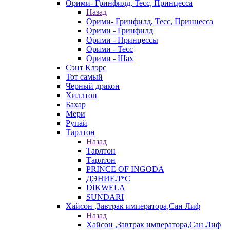
Орими- Гринфилд, Тесс, Принцесса
Назад
Орими- Гринфилд, Тесс, Принцесса
Орими - Гринфилд
Орими - Принцессы
Орими - Тесс
Орими - Шах
Сэнт Клэрс
Тот самый
Черный дракон
Хиллтоп
Бахар
Мери
Рупай
Тарлтон
Назад
Тарлтон
Тарлтон
PRINCE OF INGODA
ДЭНИЕЛ*С
DIKWELA
SUNDARI
Хайсон ,Завтрак императора,Сан Лиф
Назад
Хайсон ,Завтрак императора,Сан Лиф