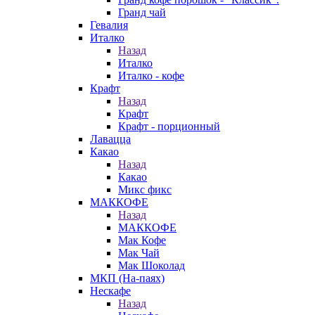
Гранд чай
Гевалия
Италко
Назад
Италко
Италко - кофе
Крафт
Назад
Крафт
Крафт - порционный
Лавацца
Какао
Назад
Какао
Микс фикс
МАККОФЕ
Назад
МАККОФЕ
Мак Кофе
Мак Чай
Мак Шоколад
МКП (На-паях)
Нескафе
Назад