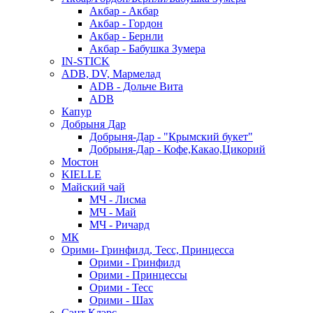
Акбар - Акбар
Акбар - Гордон
Акбар - Бернли
Акбар - Бабушка Зумера
IN-STICK
ADB, DV, Мармелад
ADB - Дольче Вита
ADB
Капур
Добрыня Дар
Добрыня-Дар - "Крымский букет"
Добрыня-Дар - Кофе,Какао,Цикорий
Мостон
KIELLE
Майский чай
МЧ - Лисма
МЧ - Май
МЧ - Ричард
МК
Орими- Гринфилд, Тесс, Принцесса
Орими - Гринфилд
Орими - Принцессы
Орими - Тесс
Орими - Шах
Сэнт Клэрс