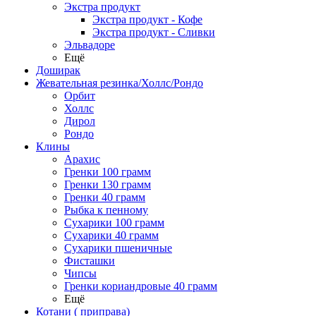
Экстра продукт
Экстра продукт - Кофе
Экстра продукт - Сливки
Эльвадоре
Ещё
Доширак
Жевательная резинка/Холлс/Рондо
Орбит
Холлс
Дирол
Рондо
Клины
Арахис
Гренки 100 грамм
Гренки 130 грамм
Гренки 40 грамм
Рыбка к пенному
Сухарики 100 грамм
Сухарики 40 грамм
Сухарики пшеничные
Фисташки
Чипсы
Гренки кориандровые 40 грамм
Ещё
Котани ( приправа)