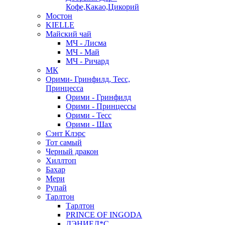
Кофе,Какао,Цикорий
Мостон
KIELLE
Майский чай
МЧ - Лисма
МЧ - Май
МЧ - Ричард
МК
Орими- Гринфилд, Тесс,
Принцесса
Орими - Гринфилд
Орими - Принцессы
Орими - Тесс
Орими - Шах
Сэнт Клэрс
Тот самый
Черный дракон
Хиллтоп
Бахар
Мери
Рупай
Тарлтон
Тарлтон
PRINCE OF INGODA
ДЭНИЕЛ*С