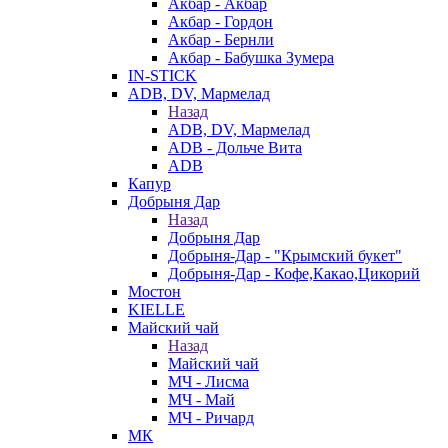
Акбар - Акбар
Акбар - Гордон
Акбар - Бернли
Акбар - Бабушка Зумера
IN-STICK
ADB, DV, Мармелад
Назад
ADB, DV, Мармелад
ADB - Дольче Вита
ADB
Капур
Добрыня Дар
Назад
Добрыня Дар
Добрыня-Дар - "Крымский букет"
Добрыня-Дар - Кофе,Какао,Цикорий
Мостон
KIELLE
Майский чай
Назад
Майский чай
МЧ - Лисма
МЧ - Май
МЧ - Ричард
МК