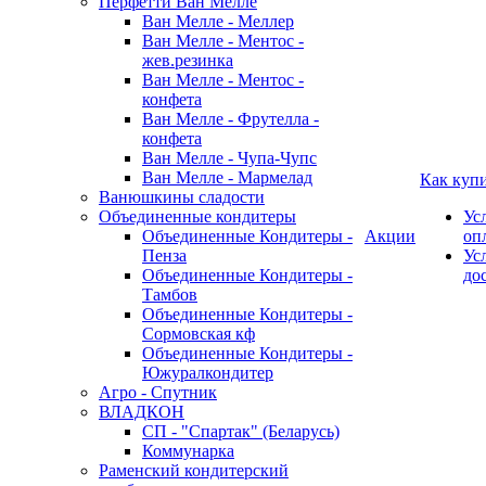
Перфетти Ван Мелле
Ван Мелле - Меллер
Ван Мелле - Ментос -
жев.резинка
Ван Мелле - Ментос -
конфета
Ван Мелле - Фрутелла -
конфета
Ван Мелле - Чупа-Чупс
Ван Мелле - Мармелад
Как куп
Ванюшкины сладости
Объединенные кондитеры
Ус
Объединенные Кондитеры -
Акции
оп
Пенза
Ус
Объединенные Кондитеры -
до
Тамбов
Объединенные Кондитеры -
Сормовская кф
Объединенные Кондитеры -
Южуралкондитер
Агро - Спутник
ВЛАДКОН
СП - "Спартак" (Беларусь)
Коммунарка
Раменский кондитерский