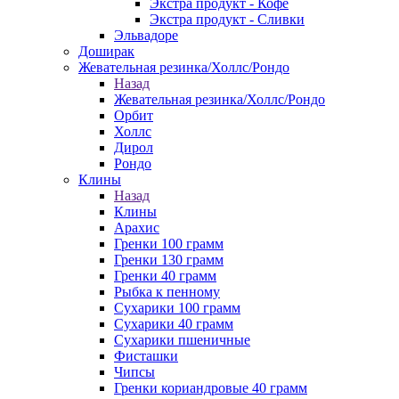
Экстра продукт - Кофе
Экстра продукт - Сливки
Эльвадоре
Доширак
Жевательная резинка/Холлс/Рондо
Назад
Жевательная резинка/Холлс/Рондо
Орбит
Холлс
Дирол
Рондо
Клины
Назад
Клины
Арахис
Гренки 100 грамм
Гренки 130 грамм
Гренки 40 грамм
Рыбка к пенному
Сухарики 100 грамм
Сухарики 40 грамм
Сухарики пшеничные
Фисташки
Чипсы
Гренки кориандровые 40 грамм