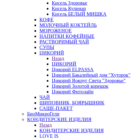
Кисель Здоровье
Кисель Кулинар
Кисель БЕЛЫЙ МИШКА
КОФЕ
МОЛОЧНЫЙ КОКТЕЙЛЬ
МОРОЖЕНОЕ
НАПИТКИ КОФЕЙНЫЕ
РАСТВОРИМЫЙ ЧАЙ
СУПЫ
ЦИКОРИЙ
Назад
ЦИКОРИЙ
Цикорий ELPASSA
Цикорий Бакалейный дом "Хуторок"
Цикорий Вокруг Света "Здоровье"
Цикорий Золотой корешок
Цикорий Фитолайн
ЧАЙ
ШИПОВНИК, БОЯРЫШНИК
САШЕ-ПАКЕТ
БиоМикроГели
КОНДИТЕРСКИЕ ИЗДЕЛИЯ
Назад
КОНДИТЕРСКИЕ ИЗДЕЛИЯ
LOVE IS