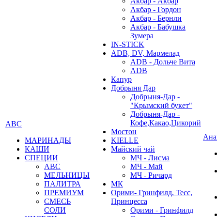
Акбар - Акбар
Акбар - Гордон
Акбар - Бернли
Акбар - Бабушка
Зумера
IN-STICK
ADB, DV, Мармелад
ADB - Дольче Вита
ADB
Капур
Добрыня Дар
Добрыня-Дар -
"Крымский букет"
Добрыня-Дар -
Кофе,Какао,Цикорий
АВС
Мостон
Ана
МАРИНАДЫ
KIELLE
КАШИ
Майский чай
СПЕЦИИ
МЧ - Лисма
АВС
МЧ - Май
МЕЛЬНИЦЫ
МЧ - Ричард
ПАЛИТРА
МК
ПРЕМИУМ
Орими- Гринфилд, Тесс,
СМЕСЬ
Принцесса
СОЛИ
Орими - Гринфилд