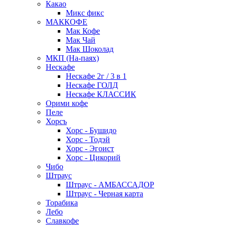
Какао
Микс фикс
МАККОФЕ
Мак Кофе
Мак Чай
Мак Шоколад
МКП (На-паях)
Нескафе
Нескафе 2г / 3 в 1
Нескафе ГОЛД
Нескафе КЛАССИК
Орими кофе
Пеле
Хорсъ
Хорс - Бушидо
Хорс - Тодэй
Хорс - Эгоист
Хорс - Цикорий
Чибо
Штраус
Штраус - АМБАССАДОР
Штраус - Черная карта
Торабика
Лебо
Славкофе