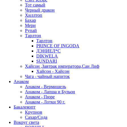
Тот самый
Черный дракон
Хиллтоп
Бахар
Мери
Рупай
Тарлтон
Тарлтон
PRINCE OF INGODA
ДЭНИЕЛ*С
DIKWELA
SUNDARI
Хайсон ,Завтрак императора,Сан Лиф
Хайсон - Хайсон
Чага - чайный напиток
Анаком
Анаком - Вермишель
Анаком - Лапша и Бульон
Анаком - Пюре
Анаком - Лотки 90 г.
Бакалеяопт
Крупнов
Сахар/Сода
Вокруг света