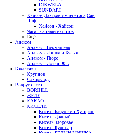
DIKWELA
SUNDARI
Хайсон ,Завтрак императора,Сан
Лиф
Хайсон - Хайсон
Чага - чайный напиток
Ещё
Анаком
Анаком - Вермишель
Анаком - Лапша и Бульон
Анаком - Пюре
Анаком - Лотки 90 г.
Бакалеяопт
Крупнов
Сахар/Сода
Вокруг света
BORHILL
ЖЕЛЕ
КАКАО
КИСЕЛИ
Кисель Бабушкин Хуторок
Кисель Дачный
Кисель Здоровье
Кисель Кулинар
Кисель БЕЛЫЙ МИШКА