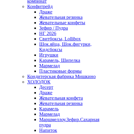
комбинат
Конфитрейд
Драже
Жевательная резинка
Жевательные конфеты
Зефир / Пудра
НГ 2026
Свитбоксы, Lollibox
Шок.яйца, Шок.фигурки,
Кидсбоксы
Игрушки
Карамель, Шипелка
Мармелад
Пластиковые формы
Кондитерская фабрика Мишкино
ХОЛОДОК
Десерт
Драже
Жевательная конфета
Жевательная резинка
Карамель
Мармелад
Маршмеллоу.Зефир.Сахарная
пудра
Напиток