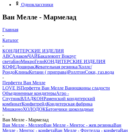
Одноклассники
Ван Мелле - Мармелад
Главная
-
Каталог
-
КОНДИТЕРСКИЕ ИЗДЕЛИЯ
АВС
Анаком
ЧАЙ
Бакалеяопт
Вокруг
света
БиоМикроГели
КОНДИТЕРСКИЕ ИЗДЕЛИЯ
КОФЕ
Доширак
Жевательная резинка/Холлс/
Рондо
Клины
Котани ( приправа)
Роллтон
Соки, газ.вода
-
Перфетти Ван Мелле
LOVE IS
Перфетти Ван Мелле
Ванюшкины сладости
Объединенные кондитеры
Агро -
Спутник
ВЛАДКОН
Раменский кондитерский
комбинат
Конфитрейд
Кондитерская фабрика
Мишкино
ХОЛОДОК
Батончики шоколадные
-
Ван Мелле - Мармелад
Ван Мелле - Меллер
Ван Мелле - Ментос - жев.резинка
Ван
Мелле - Ментос - конфета
Ван Мелле - Фрутелла - конфета
Ван