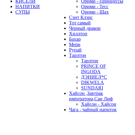
КИСЕЛИ
Орими - Принцессы
НАПИТКИ
Орими - Тесс
СУПЫ
Орими - Шах
Сэнт Клэрс
Тот самый
Черный дракон
Хиллтоп
Бахар
Мери
Рупай
Тарлтон
Тарлтон
PRINCE OF
INGODA
ДЭНИЕЛ*С
DIKWELA
SUNDARI
Хайсон ,Завтрак
императора,Сан Лиф
Хайсон - Хайсон
Чага - чайный напиток