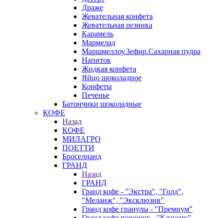
Драже
Жевательная конфета
Жевательная резинка
Карамель
Мармелад
Маршмеллоу.Зефир.Сахарная пудра
Напиток
Жидкая конфета
Яйцо шоколадное
Конфеты
Печенье
Батончики шоколадные
КОФЕ
Назад
КОФЕ
МИЛАГРО
ПОЕТТИ
Броселианд
ГРАНД
Назад
ГРАНД
Гранд кофе - "Экстра", "Голд",
"Меланж", "Эксклюзив"
Гранд кофе гранулы - "Премиум"
Гранд кофе порошок - "Классик".