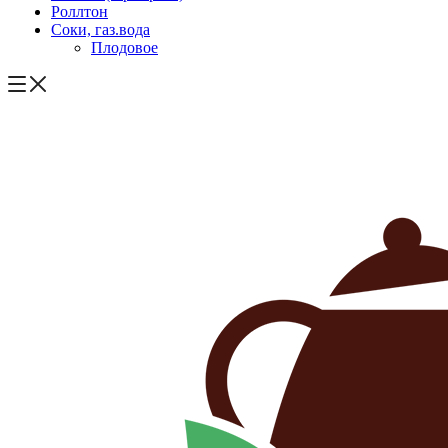
Роллтон
Соки, газ.вода
Плодовое