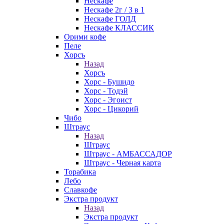
Нескафе
Нескафе 2г / 3 в 1
Нескафе ГОЛД
Нескафе КЛАССИК
Орими кофе
Пеле
Хорсъ
Назад
Хорсъ
Хорс - Бушидо
Хорс - Тодэй
Хорс - Эгоист
Хорс - Цикорий
Чибо
Штраус
Назад
Штраус
Штраус - АМБАССАДОР
Штраус - Черная карта
Торабика
Лебо
Славкофе
Экстра продукт
Назад
Экстра продукт