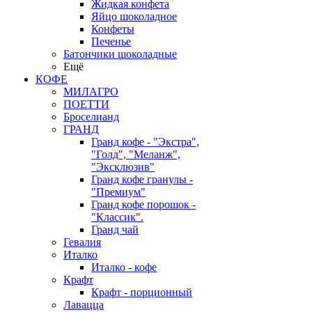
Жидкая конфета
Яйцо шоколадное
Конфеты
Печенье
Батончики шоколадные
Ещё
КОФЕ
МИЛАГРО
ПОЕТТИ
Броселианд
ГРАНД
Гранд кофе - "Экстра",
"Голд", "Меланж",
"Эксклюзив"
Гранд кофе гранулы -
"Премиум"
Гранд кофе порошок -
"Классик".
Гранд чай
Гевалия
Италко
Италко - кофе
Крафт
Крафт - порционный
Лавацца