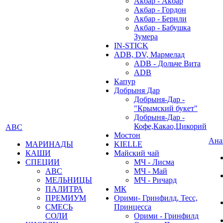
Акбар - Акбар
Акбар - Гордон
Акбар - Бернли
Акбар - Бабушка
Зумера
IN-STICK
ADB, DV, Мармелад
ADB - Дольче Вита
ADB
Капур
Добрыня Дар
Добрыня-Дар -
"Крымский букет"
Добрыня-Дар -
Кофе,Какао,Цикорий
АВС
Мостон
Ана
МАРИНАДЫ
KIELLE
КАШИ
Майский чай
СПЕЦИИ
МЧ - Лисма
АВС
МЧ - Май
МЕЛЬНИЦЫ
МЧ - Ричард
ПАЛИТРА
МК
ПРЕМИУМ
Орими- Гринфилд, Тесс,
СМЕСЬ
Принцесса
СОЛИ
Орими - Гринфилд