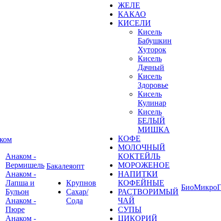
ЖЕЛЕ
КАКАО
КИСЕЛИ
Кисель
Бабушкин
Хуторок
Кисель
Дачный
Кисель
Здоровье
Кисель
Кулинар
Кисель
БЕЛЫЙ
МИШКА
КОФЕ
ком
МОЛОЧНЫЙ
Анаком -
КОКТЕЙЛЬ
Вермишель
МОРОЖЕНОЕ
Бакалеяопт
Анаком -
НАПИТКИ
Лапша и
Крупнов
КОФЕЙНЫЕ
БиоМикроГ
Бульон
Сахар/
РАСТВОРИМЫЙ
Анаком -
Сода
ЧАЙ
Пюре
СУПЫ
Анаком -
ЦИКОРИЙ