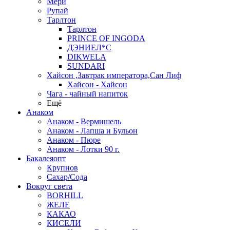
Мери
Рупай
Тарлтон
Тарлтон
PRINCE OF INGODA
ДЭНИЕЛ*С
DIKWELA
SUNDARI
Хайсон ,Завтрак императора,Сан Лиф
Хайсон - Хайсон
Чага - чайный напиток
Ещё
Анаком
Анаком - Вермишель
Анаком - Лапша и Бульон
Анаком - Пюре
Анаком - Лотки 90 г.
Бакалеяопт
Крупнов
Сахар/Сода
Вокруг света
BORHILL
ЖЕЛЕ
КАКАО
КИСЕЛИ