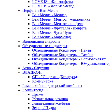
LOVE IS - Жев.конфеты
LOVE IS - Жев.мармелад
Перфетти Ван Мелле
Ван Мелле - Меллер
Ван Мелле - Ментос - жев.резинка
Ван Мелле - Ментос - конфета
Ван Мелле - Фрутелла - конфета
Ван Мелле - Чупа-Чупс
Ван Мелле - Мармелад
Ванюшкины сладости
Объединенные кондитеры
Объединенные Кондитеры - Пенза
Объединенные Кондитеры - Тамбов
Объединенные Кондитеры - Сормовская кф
Объединенные Кондитеры - Южуралкондите
Агро - Спутник
ВЛАДКОН
СП - "Спартак" (Беларусь)
Коммунарка
Раменский кондитерский комбинат
Конфитрейд
Драже
Жевательная резинка
Жевательные конфеты
Зефир / Пудра