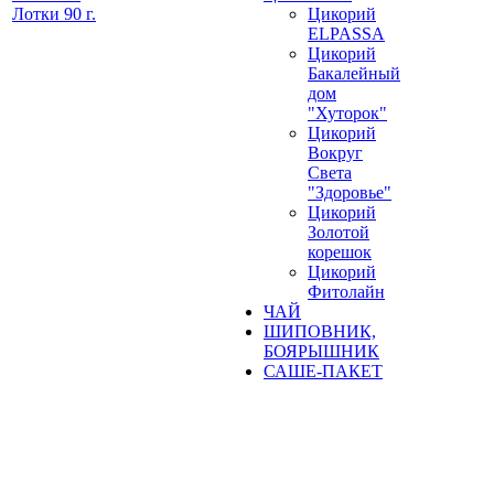
Лотки 90 г.
Цикорий
ELPASSA
Цикорий
Бакалейный
дом
"Хуторок"
Цикорий
Вокруг
Света
"Здоровье"
Цикорий
Золотой
корешок
Цикорий
Фитолайн
ЧАЙ
ШИПОВНИК,
БОЯРЫШНИК
САШЕ-ПАКЕТ