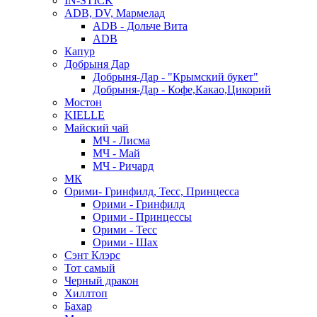
IN-STICK
ADB, DV, Мармелад
ADB - Дольче Вита
ADB
Капур
Добрыня Дар
Добрыня-Дар - "Крымский букет"
Добрыня-Дар - Кофе,Какао,Цикорий
Мостон
KIELLE
Майский чай
МЧ - Лисма
МЧ - Май
МЧ - Ричард
МК
Орими- Гринфилд, Тесс, Принцесса
Орими - Гринфилд
Орими - Принцессы
Орими - Тесс
Орими - Шах
Сэнт Клэрс
Тот самый
Черный дракон
Хиллтоп
Бахар