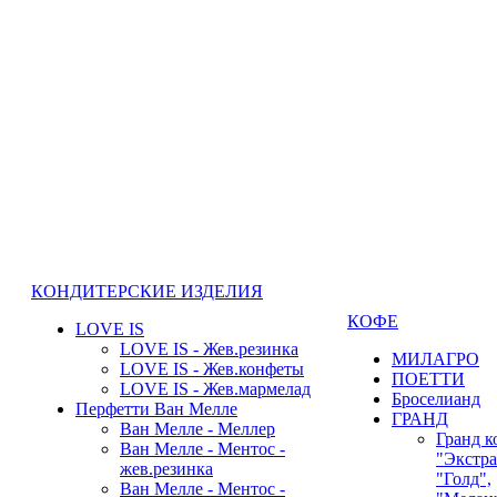
КОНДИТЕРСКИЕ ИЗДЕЛИЯ
КОФЕ
LOVE IS
LOVE IS - Жев.резинка
МИЛАГРО
LOVE IS - Жев.конфеты
ПОЕТТИ
LOVE IS - Жев.мармелад
Броселианд
Перфетти Ван Мелле
ГРАНД
Ван Мелле - Меллер
Гранд к
Ван Мелле - Ментос -
"Экстра
жев.резинка
"Голд",
Ван Мелле - Ментос -