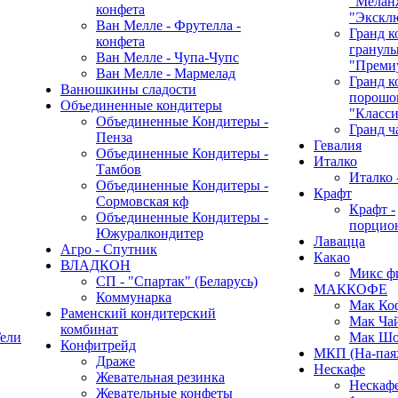
"Мелан
конфета
"Экскл
Ван Мелле - Фрутелла -
Гранд к
конфета
гранулы
Ван Мелле - Чупа-Чупс
"Преми
Ван Мелле - Мармелад
Гранд к
Ванюшкины сладости
порошок
Объединенные кондитеры
"Класси
Объединенные Кондитеры -
Гранд ч
Пенза
Гевалия
Объединенные Кондитеры -
Италко
Тамбов
Италко 
Объединенные Кондитеры -
Крафт
Сормовская кф
Крафт -
Объединенные Кондитеры -
порцио
Южуралкондитер
Лавацца
Агро - Спутник
Какао
ВЛАДКОН
Микс ф
СП - "Спартак" (Беларусь)
МАККОФЕ
Коммунарка
Мак Ко
Раменский кондитерский
Мак Ча
комбинат
ели
Мак Шо
Конфитрейд
МКП (На-пая
Драже
Нескафе
Жевательная резинка
Нескафе 
Жевательные конфеты