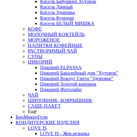
Кисель Бабушкин Хуторок
Кисель Дачный
Кисель Здоровье
Кисель Кулинар
Кисель БЕЛЫЙ МИШКА
КОФЕ
МОЛОЧНЫЙ КОКТЕЙЛЬ
МОРОЖЕНОЕ
НАПИТКИ КОФЕЙНЫЕ
РАСТВОРИМЫЙ ЧАЙ
СУПЫ
ЦИКОРИЙ
Цикорий ELPASSA
Цикорий Бакалейный дом "Хуторок"
Цикорий Вокруг Света "Здоровье"
Цикорий Золотой корешок
Цикорий Фитолайн
ЧАЙ
ШИПОВНИК, БОЯРЫШНИК
САШЕ-ПАКЕТ
Ещё
БиоМикроГели
КОНДИТЕРСКИЕ ИЗДЕЛИЯ
LOVE IS
LOVE IS - Жев.резинка