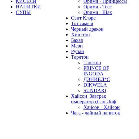
КИСЕЛИ
Орими - Принцессы
НАПИТКИ
Орими - Тесс
СУПЫ
Орими - Шах
Сэнт Клэрс
Тот самый
Черный дракон
Хиллтоп
Бахар
Мери
Рупай
Тарлтон
Тарлтон
PRINCE OF
INGODA
ДЭНИЕЛ*С
DIKWELA
SUNDARI
Хайсон ,Завтрак
императора,Сан Лиф
Хайсон - Хайсон
Чага - чайный напиток