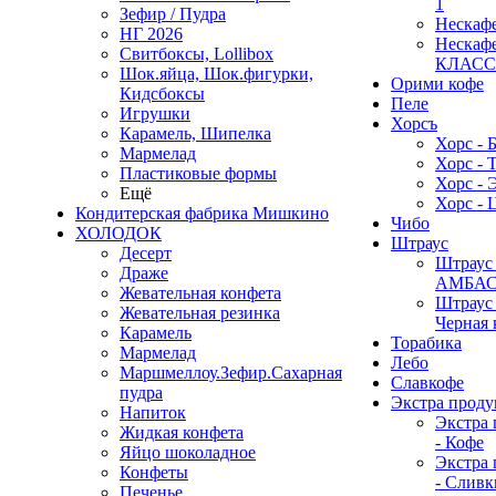
1
Зефир / Пудра
Нескаф
НГ 2026
Нескаф
Свитбоксы, Lollibox
КЛАС
Шок.яйца, Шок.фигурки,
Орими кофе
Кидсбоксы
Пеле
Игрушки
Хорсъ
Карамель, Шипелка
Хорс - 
Мармелад
Хорс - 
Пластиковые формы
Хорс - 
Ещё
Хорс - 
Кондитерская фабрика Мишкино
Чибо
ХОЛОДОК
Штраус
Десерт
Штраус 
Драже
АМБА
Жевательная конфета
Штраус 
Жевательная резинка
Черная 
Карамель
Торабика
Мармелад
Лебо
Маршмеллоу.Зефир.Сахарная
Славкофе
пудра
Экстра проду
Напиток
Экстра 
Жидкая конфета
- Кофе
Яйцо шоколадное
Экстра 
Конфеты
- Сливк
Печенье