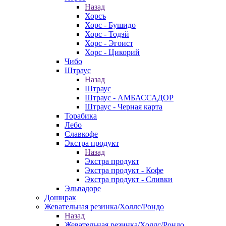
Назад
Хорсъ
Хорс - Бушидо
Хорс - Тодэй
Хорс - Эгоист
Хорс - Цикорий
Чибо
Штраус
Назад
Штраус
Штраус - АМБАССАДОР
Штраус - Черная карта
Торабика
Лебо
Славкофе
Экстра продукт
Назад
Экстра продукт
Экстра продукт - Кофе
Экстра продукт - Сливки
Эльвадоре
Доширак
Жевательная резинка/Холлс/Рондо
Назад
Жевательная резинка/Холлс/Рондо