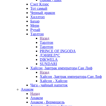
Сэнт Клэрс
Тот самый
Черный дракон
Хиллтоп
Бахар
Мери
Рупай
Тарлтон
Назад
Тарлтон
Тарлтон
PRINCE OF INGODA
ДЭНИЕЛ*С
DIKWELA
SUNDARI
Хайсон ,Завтрак императора,Сан Лиф
Назад
Хайсон ,Завтрак императора,Сан Лиф
Хайсон - Хайсон
Чага - чайный напиток
Анаком
Назад
Анаком
Анаком - Вермишель