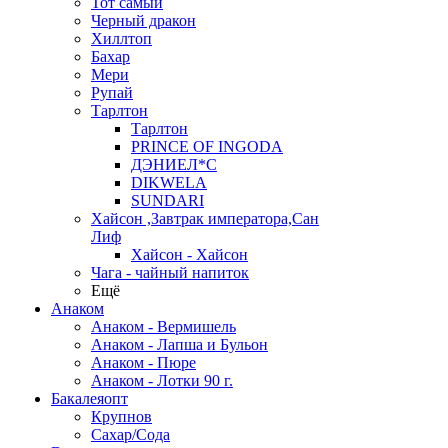
Тот самый
Черный дракон
Хиллтоп
Бахар
Мери
Рупай
Тарлтон
Тарлтон
PRINCE OF INGODA
ДЭНИЕЛ*С
DIKWELA
SUNDARI
Хайсон ,Завтрак императора,Сан
Лиф
Хайсон - Хайсон
Чага - чайный напиток
Ещё
Анаком
Анаком - Вермишель
Анаком - Лапша и Бульон
Анаком - Пюре
Анаком - Лотки 90 г.
Бакалеяопт
Крупнов
Сахар/Сода