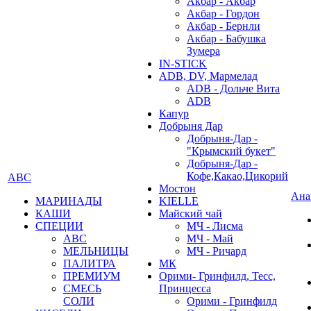
Акбар - Акбар
Акбар - Гордон
Акбар - Бернли
Акбар - Бабушка
Зумера
IN-STICK
ADB, DV, Мармелад
ADB - Дольче Вита
ADB
Капур
Добрыня Дар
Добрыня-Дар -
"Крымский букет"
Добрыня-Дар -
Кофе,Какао,Цикорий
АВС
Мостон
Ана
МАРИНАДЫ
KIELLE
КАШИ
Майский чай
СПЕЦИИ
МЧ - Лисма
АВС
МЧ - Май
МЕЛЬНИЦЫ
МЧ - Ричард
ПАЛИТРА
МК
ПРЕМИУМ
Орими- Гринфилд, Тесс,
СМЕСЬ
Принцесса
СОЛИ
Орими - Гринфилд