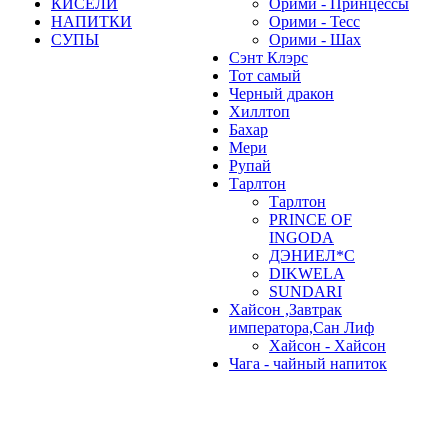
КИСЕЛИ
Орими - Принцессы
НАПИТКИ
Орими - Тесс
СУПЫ
Орими - Шах
Сэнт Клэрс
Тот самый
Черный дракон
Хиллтоп
Бахар
Мери
Рупай
Тарлтон
Тарлтон
PRINCE OF
INGODA
ДЭНИЕЛ*С
DIKWELA
SUNDARI
Хайсон ,Завтрак
императора,Сан Лиф
Хайсон - Хайсон
Чага - чайный напиток