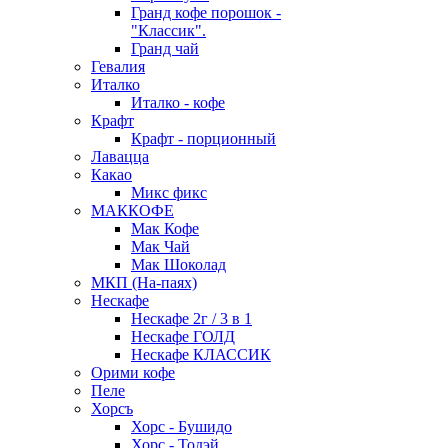
Гранд кофе порошок -
"Классик".
Гранд чай
Гевалия
Италко
Италко - кофе
Крафт
Крафт - порционный
Лавацца
Какао
Микс фикс
МАККОФЕ
Мак Кофе
Мак Чай
Мак Шоколад
МКП (На-паях)
Нескафе
Нескафе 2г / 3 в 1
Нескафе ГОЛД
Нескафе КЛАССИК
Орими кофе
Пеле
Хорсъ
Хорс - Бушидо
Хорс - Тодэй