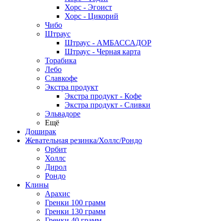
Хорс - Эгоист
Хорс - Цикорий
Чибо
Штраус
Штраус - АМБАССАДОР
Штраус - Черная карта
Торабика
Лебо
Славкофе
Экстра продукт
Экстра продукт - Кофе
Экстра продукт - Сливки
Эльвадоре
Ещё
Доширак
Жевательная резинка/Холлс/Рондо
Орбит
Холлс
Дирол
Рондо
Клины
Арахис
Гренки 100 грамм
Гренки 130 грамм
Гренки 40 грамм