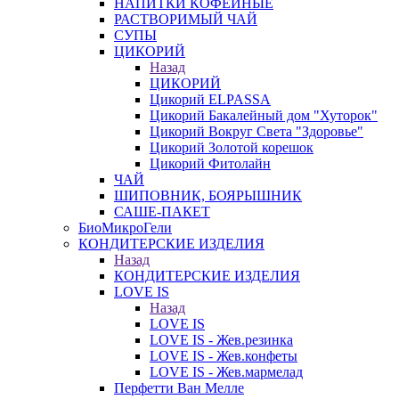
НАПИТКИ КОФЕЙНЫЕ
РАСТВОРИМЫЙ ЧАЙ
СУПЫ
ЦИКОРИЙ
Назад
ЦИКОРИЙ
Цикорий ELPASSA
Цикорий Бакалейный дом "Хуторок"
Цикорий Вокруг Света "Здоровье"
Цикорий Золотой корешок
Цикорий Фитолайн
ЧАЙ
ШИПОВНИК, БОЯРЫШНИК
САШЕ-ПАКЕТ
БиоМикроГели
КОНДИТЕРСКИЕ ИЗДЕЛИЯ
Назад
КОНДИТЕРСКИЕ ИЗДЕЛИЯ
LOVE IS
Назад
LOVE IS
LOVE IS - Жев.резинка
LOVE IS - Жев.конфеты
LOVE IS - Жев.мармелад
Перфетти Ван Мелле