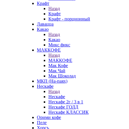
Крафт
Назад
Крафт
Крафт - порционный
Лавацца
Какао
Назад
Какао
Микс фикс
МАККОФЕ
Назад
МАККОФЕ
Мак Кофе
Мак Чай
Мак Шоколад
МКП (На-паях)
Нескафе
Назад
Нескафе
Нескафе 2г / 3 в 1
Нескафе ГОЛД
Нескафе КЛАССИК
Орими кофе
Пеле
Хорсъ