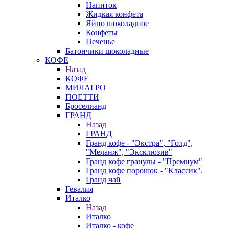
Напиток
Жидкая конфета
Яйцо шоколадное
Конфеты
Печенье
Батончики шоколадные
КОФЕ
Назад
КОФЕ
МИЛАГРО
ПОЕТТИ
Броселианд
ГРАНД
Назад
ГРАНД
Гранд кофе - "Экстра", "Голд",
"Меланж", "Эксклюзив"
Гранд кофе гранулы - "Премиум"
Гранд кофе порошок - "Классик".
Гранд чай
Гевалия
Италко
Назад
Италко
Италко - кофе