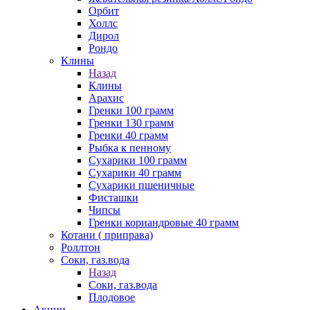
Орбит
Холлс
Дирол
Рондо
Клины
Назад
Клины
Арахис
Гренки 100 грамм
Гренки 130 грамм
Гренки 40 грамм
Рыбка к пенному
Сухарики 100 грамм
Сухарики 40 грамм
Сухарики пшеничные
Фисташки
Чипсы
Гренки кориандровые 40 грамм
Котани ( приправа)
Роллтон
Соки, газ.вода
Назад
Соки, газ.вода
Плодовое
Акции