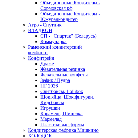
Объединенные Кондитеры -
Сормовская кф
Объединенные Кондитеры -
Южуралкондитер
Агро - Спутник
ВЛАДКОН
СП - "Спартак" (Беларусь)
Коммунарка
Раменский кондитерский
комбинат
Конфитрейд
Драже
Жевательная резинка
Жевательные конфеты
Зефир / Пудра
НГ 2026
Свитбоксы, Lollibox
Шок.яйца, Шок.фигурки,
Кидсбоксы
Игрушки
Карамель, Шипелка
Мармелад
Пластиковые формы
Кондитерская фабрика Мишкино
ХОЛОДОК