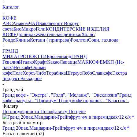
-
Каталог
-
КОФЕ
АВС
Анаком
ЧАЙ
Бакалеяопт
Вокруг
света
БиоМикроГели
КОНДИТЕРСКИЕ ИЗДЕЛИЯ
КОФЕ
Доширак
Жевательная резинка/Холлс/
Рондо
Клины
Котани ( приправа)
Роллтон
Соки, газ.вода
-
ГРАНД
МИЛАГРО
ПОЕТТИ
Броселианд
ГРАНД
Гевалия
Италко
Крафт
Какао
Лавацца
МАККОФЕ
МКП (На-
паях)
Нескафе
Орими
кофе
Пеле
Хорсъ
Чибо
Торабика
Штраус
Лебо
Славкофе
Экстра
продукт
Эльвадоре
-
Гранд чай
Гранд кофе - "Экстра", "Голд", "Меланж", "Эксклюзив"
Гранд
кофе гранулы - "Премиум"
Гранд кофе порошок - "Классик".
Фильтр
По популярности
По алфавиту
По цене
Быстрый просмотр
Гранд 20пак.Мандарин-Грейпфрут ч\ч в пирамидках/12 с/я *
Есть в наличии (52)