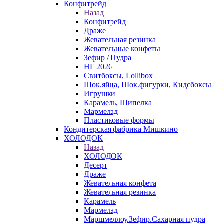
Конфитрейд
Назад
Конфитрейд
Драже
Жевательная резинка
Жевательные конфеты
Зефир / Пудра
НГ 2026
Свитбоксы, Lollibox
Шок.яйца, Шок.фигурки, Кидсбоксы
Игрушки
Карамель, Шипелка
Мармелад
Пластиковые формы
Кондитерская фабрика Мишкино
ХОЛОДОК
Назад
ХОЛОДОК
Десерт
Драже
Жевательная конфета
Жевательная резинка
Карамель
Мармелад
Маршмеллоу.Зефир.Сахарная пудра