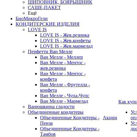
ШИПОВНИК, БОЯРЫШНИК
САШЕ-ПАКЕТ
Ещё
БиоМикроГели
КОНДИТЕРСКИЕ ИЗДЕЛИЯ
LOVE IS
LOVE IS - Жев.резинка
LOVE IS - Жев.конфеты
LOVE IS - Жев.мармелад
Перфетти Ван Мелле
Ван Мелле - Меллер
Ван Мелле - Ментос -
жев.резинка
Ван Мелле - Ментос -
конфета
Ван Мелле - Фрутелла -
конфета
Ван Мелле - Чупа-Чупс
Ван Мелле - Мармелад
Как куп
Ванюшкины сладости
Объединенные кондитеры
Ус
Объединенные Кондитеры -
Акции
оп
Пенза
Ус
Объединенные Кондитеры -
до
Тамбов