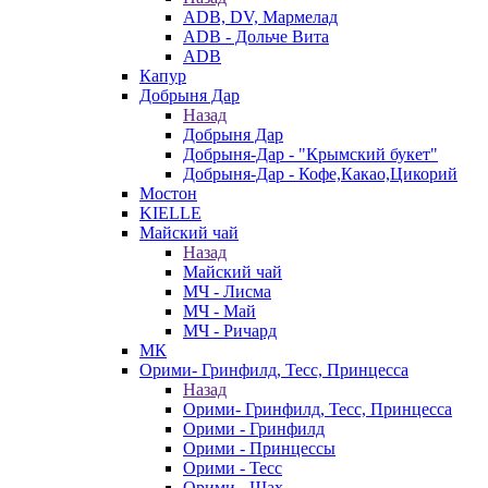
ADB, DV, Мармелад
ADB - Дольче Вита
ADB
Капур
Добрыня Дар
Назад
Добрыня Дар
Добрыня-Дар - "Крымский букет"
Добрыня-Дар - Кофе,Какао,Цикорий
Мостон
KIELLE
Майский чай
Назад
Майский чай
МЧ - Лисма
МЧ - Май
МЧ - Ричард
МК
Орими- Гринфилд, Тесс, Принцесса
Назад
Орими- Гринфилд, Тесс, Принцесса
Орими - Гринфилд
Орими - Принцессы
Орими - Тесс
Орими - Шах