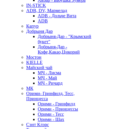
Акбар - Бабушка Зумера
IN-STICK
ADB, DV, Мармелад
ADB - Дольче Вита
ADB
Капур
Добрыня Дар
Добрыня-Дар - "Крымский
букет"
Добрыня-Дар -
Кофе,Какао,Цикорий
Мостон
KIELLE
Майский чай
МЧ - Лисма
МЧ - Май
МЧ - Ричард
МК
Орими- Гринфилд, Тесс,
Принцесса
Орими - Гринфилд
Орими - Принцессы
Орими - Тесс
Орими - Шах
Сэнт Клэрс