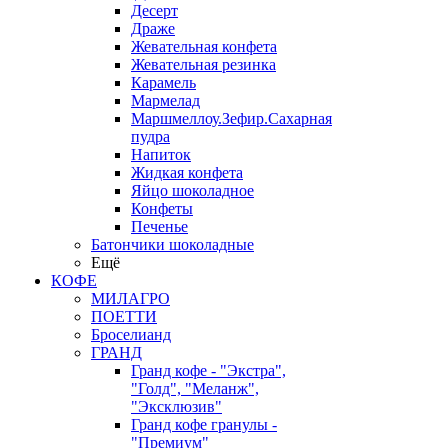
Десерт
Драже
Жевательная конфета
Жевательная резинка
Карамель
Мармелад
Маршмеллоу.Зефир.Сахарная
пудра
Напиток
Жидкая конфета
Яйцо шоколадное
Конфеты
Печенье
Батончики шоколадные
Ещё
КОФЕ
МИЛАГРО
ПОЕТТИ
Броселианд
ГРАНД
Гранд кофе - "Экстра",
"Голд", "Меланж",
"Эксклюзив"
Гранд кофе гранулы -
"Премиум"