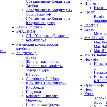
Объединенные Кондитеры -
Италко
Тамбов
Италко 
Объединенные Кондитеры -
Крафт
Сормовская кф
Крафт -
Объединенные Кондитеры -
порцио
Южуралкондитер
Лавацца
Агро - Спутник
Какао
ВЛАДКОН
Микс ф
СП - "Спартак" (Беларусь)
МАККОФЕ
Коммунарка
Мак Ко
Раменский кондитерский
Мак Ча
комбинат
ели
Мак Шо
Конфитрейд
МКП (На-пая
Драже
Нескафе
Жевательная резинка
Нескафе 
Жевательные конфеты
1
Зефир / Пудра
Нескаф
НГ 2026
Нескаф
Свитбоксы, Lollibox
КЛАС
Шок.яйца, Шок.фигурки,
Орими кофе
Кидсбоксы
Пеле
Игрушки
Хорсъ
Карамель, Шипелка
Хорс - 
Мармелад
Хорс - 
Пластиковые формы
Хорс - 