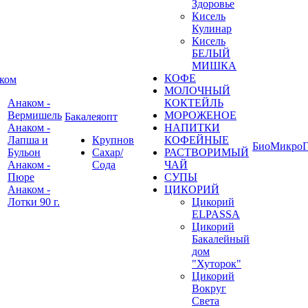
Здоровье
Кисель
Кулинар
Кисель
БЕЛЫЙ
МИШКА
КОФЕ
ком
МОЛОЧНЫЙ
Анаком -
КОКТЕЙЛЬ
Вермишель
МОРОЖЕНОЕ
Бакалеяопт
Анаком -
НАПИТКИ
Лапша и
Крупнов
КОФЕЙНЫЕ
БиоМикроГ
Бульон
Сахар/
РАСТВОРИМЫЙ
Анаком -
Сода
ЧАЙ
Пюре
СУПЫ
Анаком -
ЦИКОРИЙ
Лотки 90 г.
Цикорий
ELPASSA
Цикорий
Бакалейный
дом
"Хуторок"
Цикорий
Вокруг
Света