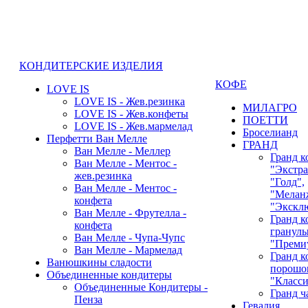
КОНДИТЕРСКИЕ ИЗДЕЛИЯ
КОФЕ
LOVE IS
LOVE IS - Жев.резинка
МИЛАГРО
LOVE IS - Жев.конфеты
ПОЕТТИ
LOVE IS - Жев.мармелад
Броселианд
Перфетти Ван Мелле
ГРАНД
Ван Мелле - Меллер
Гранд к
Ван Мелле - Ментос -
"Экстра
жев.резинка
"Голд",
Ван Мелле - Ментос -
"Мелан
конфета
"Экскл
Ван Мелле - Фрутелла -
Гранд к
конфета
гранулы
Ван Мелле - Чупа-Чупс
"Преми
Ван Мелле - Мармелад
Гранд к
Ванюшкины сладости
порошок
Объединенные кондитеры
"Класси
Объединенные Кондитеры -
Гранд ч
Пенза
Гевалия