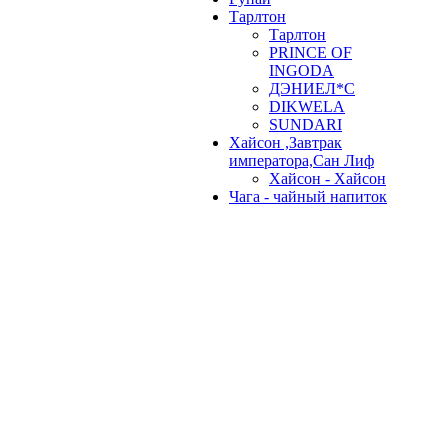
Тарлтон
Тарлтон
PRINCE OF
INGODA
ДЭНИЕЛ*С
DIKWELA
SUNDARI
Хайсон ,Завтрак
императора,Сан Лиф
Хайсон - Хайсон
Чага - чайный напиток