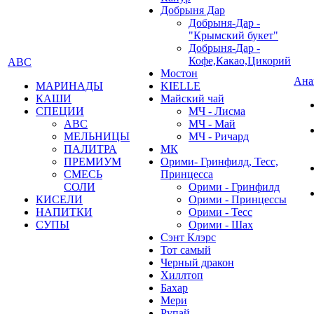
Добрыня Дар
Добрыня-Дар -
"Крымский букет"
Добрыня-Дар -
Кофе,Какао,Цикорий
АВС
Мостон
Ана
МАРИНАДЫ
KIELLE
КАШИ
Майский чай
СПЕЦИИ
МЧ - Лисма
АВС
МЧ - Май
МЕЛЬНИЦЫ
МЧ - Ричард
ПАЛИТРА
МК
ПРЕМИУМ
Орими- Гринфилд, Тесс,
СМЕСЬ
Принцесса
СОЛИ
Орими - Гринфилд
КИСЕЛИ
Орими - Принцессы
НАПИТКИ
Орими - Тесс
СУПЫ
Орими - Шах
Сэнт Клэрс
Тот самый
Черный дракон
Хиллтоп
Бахар
Мери
Рупай