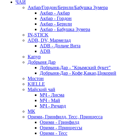
ЧАЙ
Акбар/Гордон/Бернли/Бабушка Зумера
Акбар - Акбар
Акбар - Гордон
Акбар - Бернли
Акбар - Бабушка Зумера
IN-STICK
ADB, DV, Мармелад
ADB - Дольче Вита
ADB
Капур
Добрыня Дар
Добрыня-Дар - "Крымский букет"
Добрыня-Дар - Кофе,Какао,Цикорий
Мостон
KIELLE
Майский чай
МЧ - Лисма
МЧ - Май
МЧ - Ричард
МК
Орими- Гринфилд, Тесс, Принцесса
Орими - Гринфилд
Орими - Принцессы
Орими - Тесс