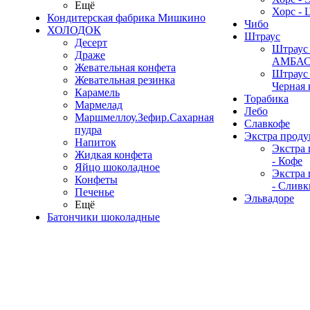
Ещё
Хорс - 
Кондитерская фабрика Мишкино
Чибо
ХОЛОДОК
Штраус
Десерт
Штраус 
Драже
АМБА
Жевательная конфета
Штраус 
Жевательная резинка
Черная 
Карамель
Торабика
Мармелад
Лебо
Маршмеллоу.Зефир.Сахарная
Славкофе
пудра
Экстра проду
Напиток
Экстра 
Жидкая конфета
- Кофе
Яйцо шоколадное
Экстра 
Конфеты
- Сливк
Печенье
Эльвадоре
Ещё
Батончики шоколадные