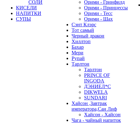
СОЛИ
Орими - Гринфилд
КИСЕЛИ
Орими - Принцессы
НАПИТКИ
Орими - Тесс
СУПЫ
Орими - Шах
Сэнт Клэрс
Тот самый
Черный дракон
Хиллтоп
Бахар
Мери
Рупай
Тарлтон
Тарлтон
PRINCE OF
INGODA
ДЭНИЕЛ*С
DIKWELA
SUNDARI
Хайсон ,Завтрак
императора,Сан Лиф
Хайсон - Хайсон
Чага - чайный напиток