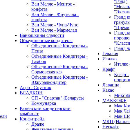
"Голд",
Ван Мелле - Ментос -
"Мелан
конфета
"Экскл
Ван Мелле - Фрутелла -
Гранд к
конфета
гранулы
Ван Мелле - Чупа-Чупс
"Преми
Ван Мелле - Мармелад
Гранд к
Ванюшкины сладости
порошок
Объединенные кондитеры
"Класси
Объединенные Кондитеры -
Гранд ч
Пенза
Гевалия
Объединенные Кондитеры -
Италко
Тамбов
Италко 
Объединенные Кондитеры -
Крафт
Сормовская кф
Крафт -
Объединенные Кондитеры -
порцио
Южуралкондитер
Лавацца
Агро - Спутник
Какао
ВЛАДКОН
Микс ф
СП - "Спартак" (Беларусь)
МАККОФЕ
Коммунарка
Мак Ко
Раменский кондитерский
Мак Ча
комбинат
ели
Мак Шо
Конфитрейд
МКП (На-пая
Драже
Нескафе
Жевательная резинка