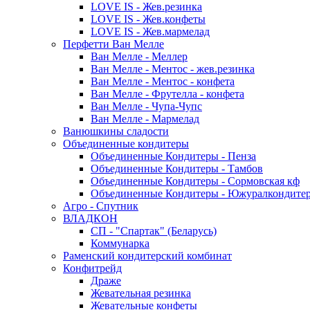
LOVE IS - Жев.резинка
LOVE IS - Жев.конфеты
LOVE IS - Жев.мармелад
Перфетти Ван Мелле
Ван Мелле - Меллер
Ван Мелле - Ментос - жев.резинка
Ван Мелле - Ментос - конфета
Ван Мелле - Фрутелла - конфета
Ван Мелле - Чупа-Чупс
Ван Мелле - Мармелад
Ванюшкины сладости
Объединенные кондитеры
Объединенные Кондитеры - Пенза
Объединенные Кондитеры - Тамбов
Объединенные Кондитеры - Сормовская кф
Объединенные Кондитеры - Южуралкондите
Агро - Спутник
ВЛАДКОН
СП - "Спартак" (Беларусь)
Коммунарка
Раменский кондитерский комбинат
Конфитрейд
Драже
Жевательная резинка
Жевательные конфеты