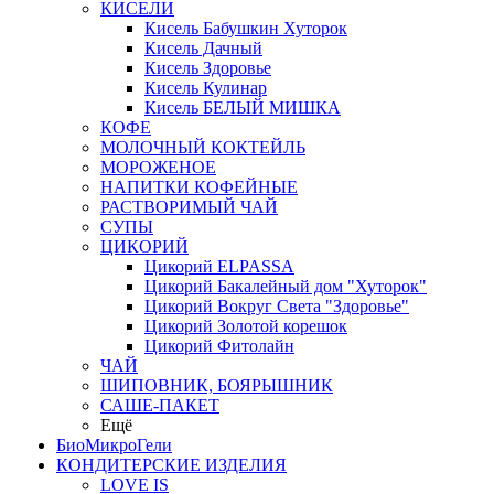
КИСЕЛИ
Кисель Бабушкин Хуторок
Кисель Дачный
Кисель Здоровье
Кисель Кулинар
Кисель БЕЛЫЙ МИШКА
КОФЕ
МОЛОЧНЫЙ КОКТЕЙЛЬ
МОРОЖЕНОЕ
НАПИТКИ КОФЕЙНЫЕ
РАСТВОРИМЫЙ ЧАЙ
СУПЫ
ЦИКОРИЙ
Цикорий ELPASSA
Цикорий Бакалейный дом "Хуторок"
Цикорий Вокруг Света "Здоровье"
Цикорий Золотой корешок
Цикорий Фитолайн
ЧАЙ
ШИПОВНИК, БОЯРЫШНИК
САШЕ-ПАКЕТ
Ещё
БиоМикроГели
КОНДИТЕРСКИЕ ИЗДЕЛИЯ
LOVE IS