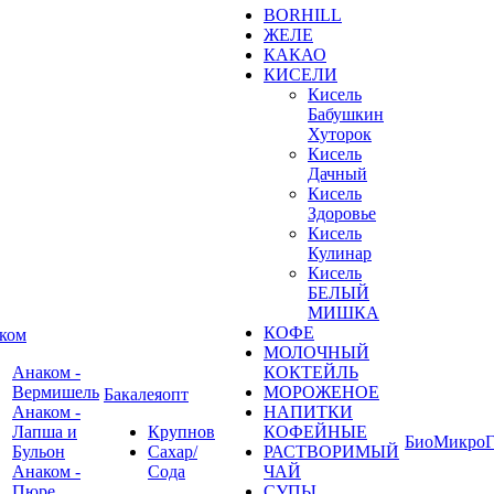
BORHILL
ЖЕЛЕ
КАКАО
КИСЕЛИ
Кисель
Бабушкин
Хуторок
Кисель
Дачный
Кисель
Здоровье
Кисель
Кулинар
Кисель
БЕЛЫЙ
МИШКА
КОФЕ
ком
МОЛОЧНЫЙ
Анаком -
КОКТЕЙЛЬ
Вермишель
МОРОЖЕНОЕ
Бакалеяопт
Анаком -
НАПИТКИ
Лапша и
Крупнов
КОФЕЙНЫЕ
БиоМикроГ
Бульон
Сахар/
РАСТВОРИМЫЙ
Анаком -
Сода
ЧАЙ
Пюре
СУПЫ