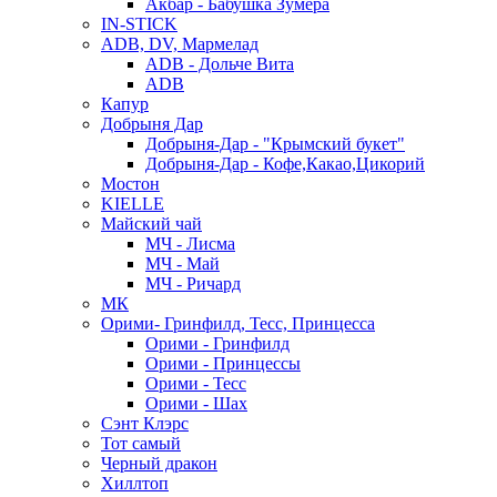
Акбар - Бабушка Зумера
IN-STICK
ADB, DV, Мармелад
ADB - Дольче Вита
ADB
Капур
Добрыня Дар
Добрыня-Дар - "Крымский букет"
Добрыня-Дар - Кофе,Какао,Цикорий
Мостон
KIELLE
Майский чай
МЧ - Лисма
МЧ - Май
МЧ - Ричард
МК
Орими- Гринфилд, Тесс, Принцесса
Орими - Гринфилд
Орими - Принцессы
Орими - Тесс
Орими - Шах
Сэнт Клэрс
Тот самый
Черный дракон
Хиллтоп