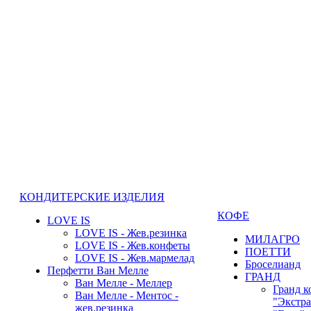
КОНДИТЕРСКИЕ ИЗДЕЛИЯ
КОФЕ
LOVE IS
LOVE IS - Жев.резинка
МИЛАГРО
LOVE IS - Жев.конфеты
ПОЕТТИ
LOVE IS - Жев.мармелад
Броселианд
Перфетти Ван Мелле
ГРАНД
Ван Мелле - Меллер
Гранд к
Ван Мелле - Ментос -
"Экстра
жев.резинка