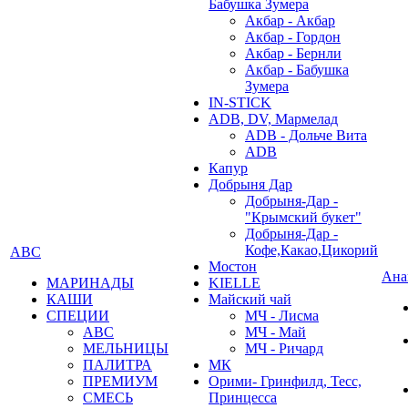
Бабушка Зумера
Акбар - Акбар
Акбар - Гордон
Акбар - Бернли
Акбар - Бабушка
Зумера
IN-STICK
ADB, DV, Мармелад
ADB - Дольче Вита
ADB
Капур
Добрыня Дар
Добрыня-Дар -
"Крымский букет"
Добрыня-Дар -
Кофе,Какао,Цикорий
АВС
Мостон
Ана
МАРИНАДЫ
KIELLE
КАШИ
Майский чай
СПЕЦИИ
МЧ - Лисма
АВС
МЧ - Май
МЕЛЬНИЦЫ
МЧ - Ричард
ПАЛИТРА
МК
ПРЕМИУМ
Орими- Гринфилд, Тесс,
СМЕСЬ
Принцесса