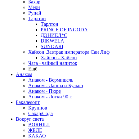
Бахар
Мери
Рупай
Тарлтон
Тарлтон
PRINCE OF INGODA
ДЭНИЕЛ*С
DIKWELA
SUNDARI
Хайсон ,Завтрак императора,Сан Лиф
Хайсон - Хайсон
Чага - чайный напиток
Ещё
Анаком
Анаком - Вермишель
Анаком - Лапша и Бульон
Анаком - Пюре
Анаком - Лотки 90 г.
Бакалеяопт
Крупнов
Сахар/Сода
Вокруг света
BORHILL
ЖЕЛЕ
КАКАО