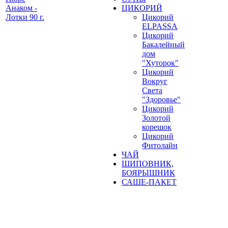
Анаком -
ЦИКОРИЙ
Лотки 90 г.
Цикорий
ELPASSA
Цикорий
Бакалейный
дом
"Хуторок"
Цикорий
Вокруг
Света
"Здоровье"
Цикорий
Золотой
корешок
Цикорий
Фитолайн
ЧАЙ
ШИПОВНИК,
БОЯРЫШНИК
САШЕ-ПАКЕТ