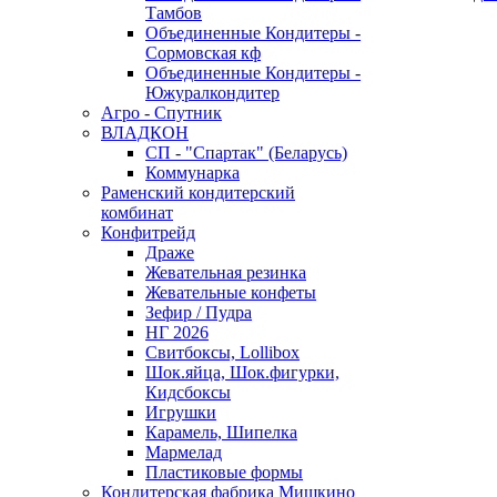
Тамбов
Объединенные Кондитеры -
Сормовская кф
Объединенные Кондитеры -
Южуралкондитер
Агро - Спутник
ВЛАДКОН
СП - "Спартак" (Беларусь)
Коммунарка
Раменский кондитерский
комбинат
Конфитрейд
Драже
Жевательная резинка
Жевательные конфеты
Зефир / Пудра
НГ 2026
Свитбоксы, Lollibox
Шок.яйца, Шок.фигурки,
Кидсбоксы
Игрушки
Карамель, Шипелка
Мармелад
Пластиковые формы
Кондитерская фабрика Мишкино