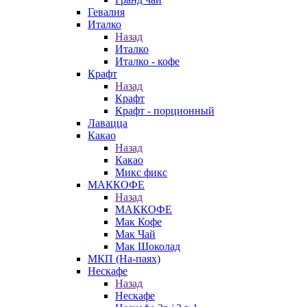
Гевалия
Италко
Назад
Италко
Италко - кофе
Крафт
Назад
Крафт
Крафт - порционный
Лавацца
Какао
Назад
Какао
Микс фикс
МАККОФЕ
Назад
МАККОФЕ
Мак Кофе
Мак Чай
Мак Шоколад
МКП (На-паях)
Нескафе
Назад
Нескафе