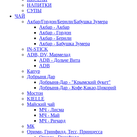
НАПИТКИ
СУПЫ
ЧАЙ
Акбар/Гордон/Бернли/Бабушка Зумера
Акбар - Акбар
Акбар - Гордон
Акбар - Бернли
Акбар - Бабушка Зумера
IN-STICK
ADB, DV, Мармелад
ADB - Дольче Вита
ADB
Капур
Добрыня Дар
Добрыня-Дар - "Крымский букет"
Добрыня-Дар - Кофе,Какао,Цикорий
Мостон
KIELLE
Майский чай
МЧ - Лисма
МЧ - Май
МЧ - Ричард
МК
Орими- Гринфилд, Тесс, Принцесса