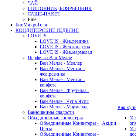
ЧАЙ
ШИПОВНИК, БОЯРЫШНИК
САШЕ-ПАКЕТ
Ещё
БиоМикроГели
КОНДИТЕРСКИЕ ИЗДЕЛИЯ
LOVE IS
LOVE IS - Жев.резинка
LOVE IS - Жев.конфеты
LOVE IS - Жев.мармелад
Перфетти Ван Мелле
Ван Мелле - Меллер
Ван Мелле - Ментос -
жев.резинка
Ван Мелле - Ментос -
конфета
Ван Мелле - Фрутелла -
конфета
Ван Мелле - Чупа-Чупс
Ван Мелле - Мармелад
Как куп
Ванюшкины сладости
Объединенные кондитеры
Ус
Объединенные Кондитеры -
Акции
оп
Пенза
Ус
Объединенные Кондитеры -
до