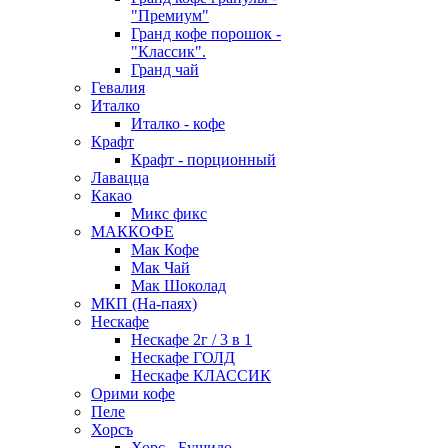
"Премиум"
Гранд кофе порошок -
"Классик".
Гранд чай
Гевалия
Италко
Италко - кофе
Крафт
Крафт - порционный
Лавацца
Какао
Микс фикс
МАККОФЕ
Мак Кофе
Мак Чай
Мак Шоколад
МКП (На-паях)
Нескафе
Нескафе 2г / 3 в 1
Нескафе ГОЛД
Нескафе КЛАССИК
Орими кофе
Пеле
Хорсъ
Хорс - Бушидо