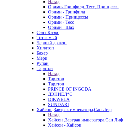
Назад
Орими- Гринфилд, Тесс, Принцесса
Орими - Гринфилд
Орими - Принцессы
Орими - Тесс
Орими - Шах
Сэнт Клэрс
Тот самый
Черный дракон
Хиллтоп
Бахар
Мери
Рупай
Тарлтон
Назад
Тарлтон
Тарлтон
PRINCE OF INGODA
ДЭНИЕЛ*С
DIKWELA
SUNDARI
Хайсон ,Завтрак императора,Сан Лиф
Назад
Хайсон ,Завтрак императора,Сан Лиф
Хайсон - Хайсон