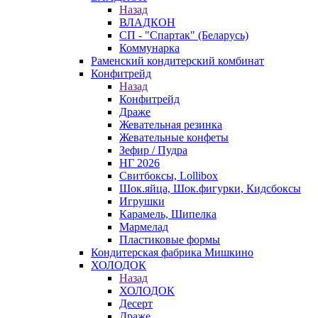
Назад
ВЛАДКОН
СП - "Спартак" (Беларусь)
Коммунарка
Раменский кондитерский комбинат
Конфитрейд
Назад
Конфитрейд
Драже
Жевательная резинка
Жевательные конфеты
Зефир / Пудра
НГ 2026
Свитбоксы, Lollibox
Шок.яйца, Шок.фигурки, Кидсбоксы
Игрушки
Карамель, Шипелка
Мармелад
Пластиковые формы
Кондитерская фабрика Мишкино
ХОЛОДОК
Назад
ХОЛОДОК
Десерт
Драже