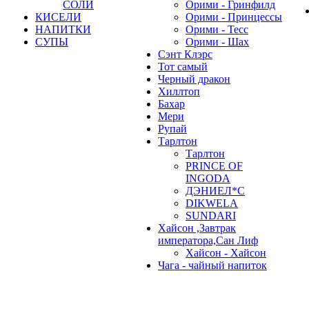
СОЛИ
Орими - Гринфилд
КИСЕЛИ
Орими - Принцессы
НАПИТКИ
Орими - Тесс
СУПЫ
Орими - Шах
Сэнт Клэрс
Тот самый
Черный дракон
Хиллтоп
Бахар
Мери
Рупай
Тарлтон
Тарлтон
PRINCE OF
INGODA
ДЭНИЕЛ*С
DIKWELA
SUNDARI
Хайсон ,Завтрак
императора,Сан Лиф
Хайсон - Хайсон
Чага - чайный напиток