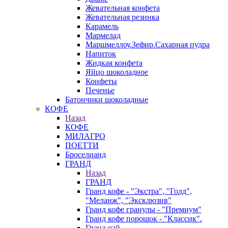
Жевательная конфета
Жевательная резинка
Карамель
Мармелад
Маршмеллоу.Зефир.Сахарная пудра
Напиток
Жидкая конфета
Яйцо шоколадное
Конфеты
Печенье
Батончики шоколадные
КОФЕ
Назад
КОФЕ
МИЛАГРО
ПОЕТТИ
Броселианд
ГРАНД
Назад
ГРАНД
Гранд кофе - "Экстра", "Голд",
"Меланж", "Эксклюзив"
Гранд кофе гранулы - "Премиум"
Гранд кофе порошок - "Классик".
Гранд чай