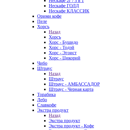
Нескафе 2г / 3 в 1
Нескафе ГОЛД
Нескафе КЛАССИК
Орими кофе
Пеле
Хорсъ
Назад
Хорсъ
Хорс - Бушидо
Хорс - Тодэй
Хорс - Эгоист
Хорс - Цикорий
Чибо
Штраус
Назад
Штраус
Штраус - АМБАССАДОР
Штраус - Черная карта
Торабика
Лебо
Славкофе
Экстра продукт
Назад
Экстра продукт
Экстра продукт - Кофе