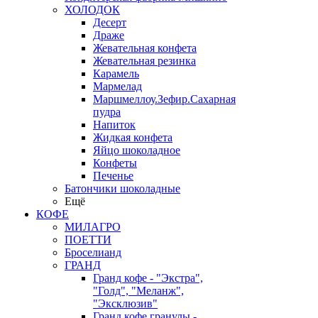
ХОЛОДОК
Десерт
Драже
Жевательная конфета
Жевательная резинка
Карамель
Мармелад
Маршмеллоу.Зефир.Сахарная
пудра
Напиток
Жидкая конфета
Яйцо шоколадное
Конфеты
Печенье
Батончики шоколадные
Ещё
КОФЕ
МИЛАГРО
ПОЕТТИ
Броселианд
ГРАНД
Гранд кофе - "Экстра",
"Голд", "Меланж",
"Эксклюзив"
Гранд кофе гранулы -