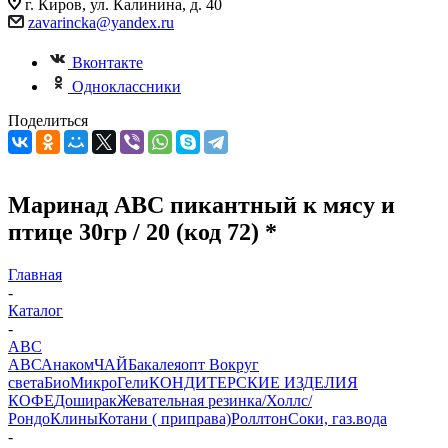
г. Киров, ул. Калинина, д. 40
zavarincka@yandex.ru
Вконтакте
Одноклассники
Поделиться
Маринад АВС пикантный к мясу и
птице 30гр / 20 (код 72) *
Главная
-
Каталог
-
АВС
АВС
Анаком
ЧАЙ
Бакалеяопт
Вокруг
света
БиоМикроГели
КОНДИТЕРСКИЕ ИЗДЕЛИЯ
КОФЕ
Доширак
Жевательная резинка/Холлс/
Рондо
Клины
Котани ( приправа)
Роллтон
Соки, газ.вода
-