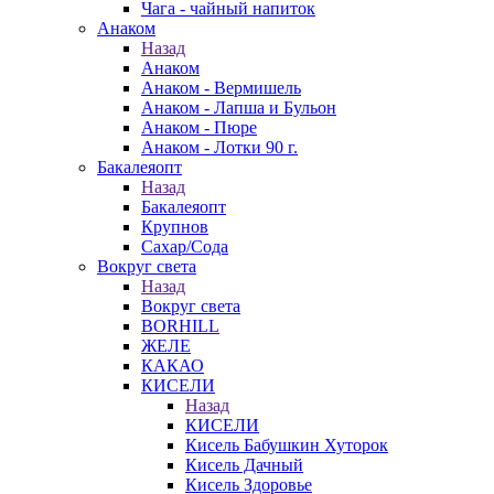
Чага - чайный напиток
Анаком
Назад
Анаком
Анаком - Вермишель
Анаком - Лапша и Бульон
Анаком - Пюре
Анаком - Лотки 90 г.
Бакалеяопт
Назад
Бакалеяопт
Крупнов
Сахар/Сода
Вокруг света
Назад
Вокруг света
BORHILL
ЖЕЛЕ
КАКАО
КИСЕЛИ
Назад
КИСЕЛИ
Кисель Бабушкин Хуторок
Кисель Дачный
Кисель Здоровье