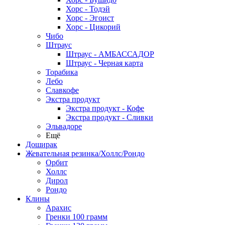
Хорс - Тодэй
Хорс - Эгоист
Хорс - Цикорий
Чибо
Штраус
Штраус - АМБАССАДОР
Штраус - Черная карта
Торабика
Лебо
Славкофе
Экстра продукт
Экстра продукт - Кофе
Экстра продукт - Сливки
Эльвадоре
Ещё
Доширак
Жевательная резинка/Холлс/Рондо
Орбит
Холлс
Дирол
Рондо
Клины
Арахис
Гренки 100 грамм