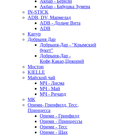
Акбар - Бернли
Акбар - Бабушка Зумера
IN-STICK
ADB, DV, Мармелад
ADB - Дольче Вита
ADB
Капур
Добрыня Дар
Добрыня-Дар - "Крымский
букет"
Добрыня-Дар -
Кофе,Какао,Цикорий
Мостон
KIELLE
Майский чай
МЧ - Лисма
МЧ - Май
МЧ - Ричард
МК
Орими- Гринфилд, Тесс,
Принцесса
Орими - Гринфилд
Орими - Принцессы
Орими - Тесс
Орими - Шах