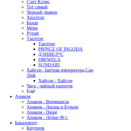
Сэнт Клэрс
Тот самый
Черный дракон
Хиллтоп
Бахар
Мери
Рупай
Тарлтон
Тарлтон
PRINCE OF INGODA
ДЭНИЕЛ*С
DIKWELA
SUNDARI
Хайсон ,Завтрак императора,Сан
Лиф
Хайсон - Хайсон
Чага - чайный напиток
Ещё
Анаком
Анаком - Вермишель
Анаком - Лапша и Бульон
Анаком - Пюре
Анаком - Лотки 90 г.
Бакалеяопт
Крупнов