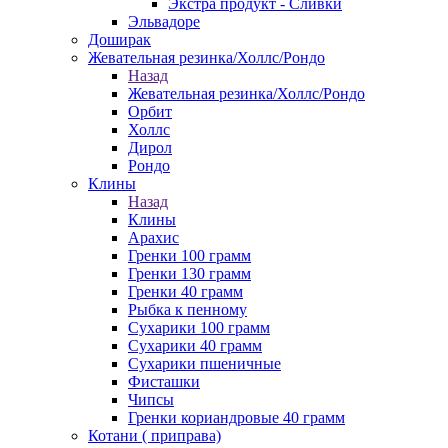
Экстра продукт - Сливки
Эльвадоре
Доширак
Жевательная резинка/Холлс/Рондо
Назад
Жевательная резинка/Холлс/Рондо
Орбит
Холлс
Дирол
Рондо
Клины
Назад
Клины
Арахис
Гренки 100 грамм
Гренки 130 грамм
Гренки 40 грамм
Рыбка к пенному
Сухарики 100 грамм
Сухарики 40 грамм
Сухарики пшеничные
Фисташки
Чипсы
Гренки кориандровые 40 грамм
Котани ( приправа)