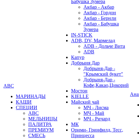
Бабушка Зумера
Акбар - Акбар
Акбар - Гордон
Акбар - Бернли
Акбар - Бабушка
Зумера
IN-STICK
ADB, DV, Мармелад
ADB - Дольче Вита
ADB
Капур
Добрыня Дар
Добрыня-Дар -
"Крымский букет"
Добрыня-Дар -
Кофе,Какао,Цикорий
АВС
Мостон
Ана
МАРИНАДЫ
KIELLE
КАШИ
Майский чай
СПЕЦИИ
МЧ - Лисма
АВС
МЧ - Май
МЕЛЬНИЦЫ
МЧ - Ричард
ПАЛИТРА
МК
ПРЕМИУМ
Орими- Гринфилд, Тесс,
СМЕСЬ
Принцесса