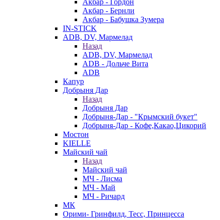
Акбар - Гордон
Акбар - Бернли
Акбар - Бабушка Зумера
IN-STICK
ADB, DV, Мармелад
Назад
ADB, DV, Мармелад
ADB - Дольче Вита
ADB
Капур
Добрыня Дар
Назад
Добрыня Дар
Добрыня-Дар - "Крымский букет"
Добрыня-Дар - Кофе,Какао,Цикорий
Мостон
KIELLE
Майский чай
Назад
Майский чай
МЧ - Лисма
МЧ - Май
МЧ - Ричард
МК
Орими- Гринфилд, Тесс, Принцесса