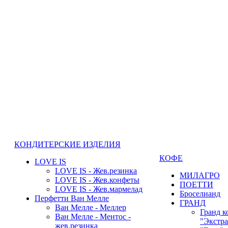
КОНДИТЕРСКИЕ ИЗДЕЛИЯ
КОФЕ
LOVE IS
LOVE IS - Жев.резинка
МИЛАГРО
LOVE IS - Жев.конфеты
ПОЕТТИ
LOVE IS - Жев.мармелад
Броселианд
Перфетти Ван Мелле
ГРАНД
Ван Мелле - Меллер
Гранд к
Ван Мелле - Ментос -
"Экстра
жев.резинка