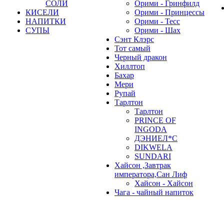
СОЛИ
Орими - Гринфилд
КИСЕЛИ
Орими - Принцессы
НАПИТКИ
Орими - Тесс
СУПЫ
Орими - Шах
Сэнт Клэрс
Тот самый
Черный дракон
Хиллтоп
Бахар
Мери
Рупай
Тарлтон
Тарлтон
PRINCE OF
INGODA
ДЭНИЕЛ*С
DIKWELA
SUNDARI
Хайсон ,Завтрак
императора,Сан Лиф
Хайсон - Хайсон
Чага - чайный напиток