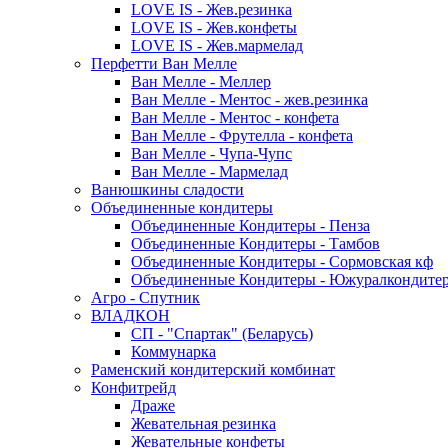
LOVE IS - Жев.резинка
LOVE IS - Жев.конфеты
LOVE IS - Жев.мармелад
Перфетти Ван Мелле
Ван Мелле - Меллер
Ван Мелле - Ментос - жев.резинка
Ван Мелле - Ментос - конфета
Ван Мелле - Фрутелла - конфета
Ван Мелле - Чупа-Чупс
Ван Мелле - Мармелад
Ванюшкины сладости
Объединенные кондитеры
Объединенные Кондитеры - Пенза
Объединенные Кондитеры - Тамбов
Объединенные Кондитеры - Сормовская кф
Объединенные Кондитеры - Южуралкондите
Агро - Спутник
ВЛАДКОН
СП - "Спартак" (Беларусь)
Коммунарка
Раменский кондитерский комбинат
Конфитрейд
Драже
Жевательная резинка
Жевательные конфеты