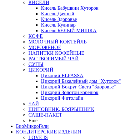
КИСЕЛИ
Кисель Бабушкин Хуторок
Кисель Дачный
Кисель Здоровье
Кисель Кулинар
Кисель БЕЛЫЙ МИШКА
КОФЕ
МОЛОЧНЫЙ КОКТЕЙЛЬ
МОРОЖЕНОЕ
НАПИТКИ КОФЕЙНЫЕ
РАСТВОРИМЫЙ ЧАЙ
СУПЫ
ЦИКОРИЙ
Цикорий ELPASSA
Цикорий Бакалейный дом "Хуторок"
Цикорий Вокруг Света "Здоровье"
Цикорий Золотой корешок
Цикорий Фитолайн
ЧАЙ
ШИПОВНИК, БОЯРЫШНИК
САШЕ-ПАКЕТ
Ещё
БиоМикроГели
КОНДИТЕРСКИЕ ИЗДЕЛИЯ
LOVE IS