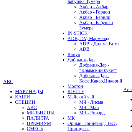
Бабушка Зумера
Акбар - Акбар
Акбар - Гордон
Акбар - Бернли
Акбар - Бабушка
Зумера
IN-STICK
ADB, DV, Мармелад
ADB - Дольче Вита
ADB
Капур
Добрыня Дар
Добрыня-Дар -
"Крымский букет"
Добрыня-Дар -
Кофе,Какао,Цикорий
АВС
Мостон
Ана
МАРИНАДЫ
KIELLE
КАШИ
Майский чай
СПЕЦИИ
МЧ - Лисма
АВС
МЧ - Май
МЕЛЬНИЦЫ
МЧ - Ричард
ПАЛИТРА
МК
ПРЕМИУМ
Орими- Гринфилд, Тесс,
СМЕСЬ
Принцесса