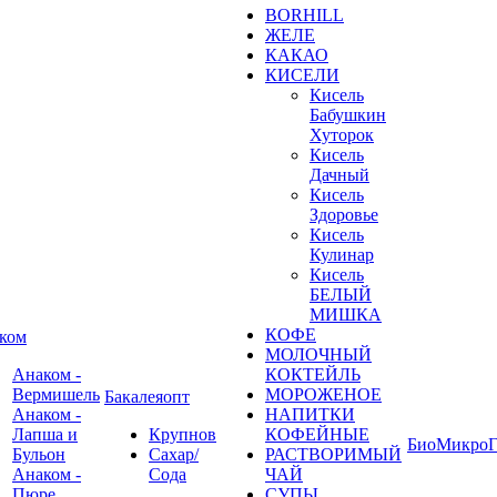
BORHILL
ЖЕЛЕ
КАКАО
КИСЕЛИ
Кисель
Бабушкин
Хуторок
Кисель
Дачный
Кисель
Здоровье
Кисель
Кулинар
Кисель
БЕЛЫЙ
МИШКА
КОФЕ
ком
МОЛОЧНЫЙ
Анаком -
КОКТЕЙЛЬ
Вермишель
МОРОЖЕНОЕ
Бакалеяопт
Анаком -
НАПИТКИ
Лапша и
Крупнов
КОФЕЙНЫЕ
БиоМикроГ
Бульон
Сахар/
РАСТВОРИМЫЙ
Анаком -
Сода
ЧАЙ
Пюре
СУПЫ