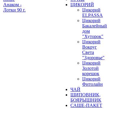
Анаком -
ЦИКОРИЙ
Лотки 90 г.
Цикорий
ELPASSA
Цикорий
Бакалейный
дом
"Хуторок"
Цикорий
Вокруг
Света
"Здоровье"
Цикорий
Золотой
корешок
Цикорий
Фитолайн
ЧАЙ
ШИПОВНИК,
БОЯРЫШНИК
САШЕ-ПАКЕТ