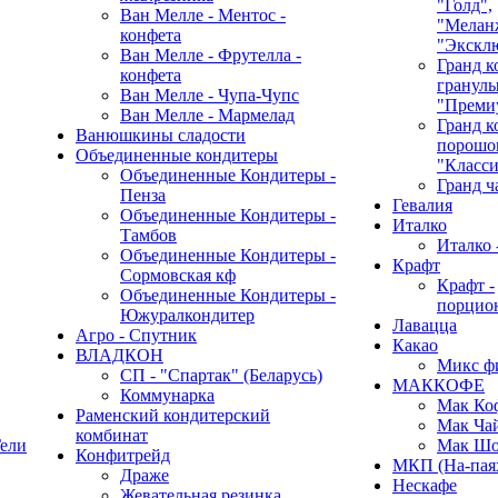
"Голд",
Ван Мелле - Ментос -
"Мелан
конфета
"Экскл
Ван Мелле - Фрутелла -
Гранд к
конфета
гранулы
Ван Мелле - Чупа-Чупс
"Преми
Ван Мелле - Мармелад
Гранд к
Ванюшкины сладости
порошок
Объединенные кондитеры
"Класси
Объединенные Кондитеры -
Гранд ч
Пенза
Гевалия
Объединенные Кондитеры -
Италко
Тамбов
Италко 
Объединенные Кондитеры -
Крафт
Сормовская кф
Крафт -
Объединенные Кондитеры -
порцио
Южуралкондитер
Лавацца
Агро - Спутник
Какао
ВЛАДКОН
Микс ф
СП - "Спартак" (Беларусь)
МАККОФЕ
Коммунарка
Мак Ко
Раменский кондитерский
Мак Ча
комбинат
ели
Мак Шо
Конфитрейд
МКП (На-пая
Драже
Нескафе
Жевательная резинка