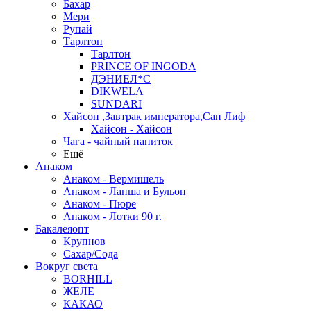
Бахар
Мери
Рупай
Тарлтон
Тарлтон
PRINCE OF INGODA
ДЭНИЕЛ*С
DIKWELA
SUNDARI
Хайсон ,Завтрак императора,Сан Лиф
Хайсон - Хайсон
Чага - чайный напиток
Ещё
Анаком
Анаком - Вермишель
Анаком - Лапша и Бульон
Анаком - Пюре
Анаком - Лотки 90 г.
Бакалеяопт
Крупнов
Сахар/Сода
Вокруг света
BORHILL
ЖЕЛЕ
КАКАО