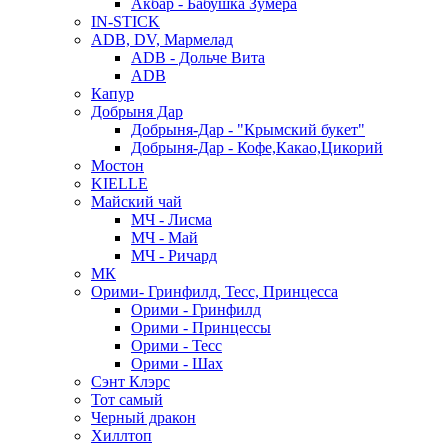
Акбар - Бабушка Зумера
IN-STICK
ADB, DV, Мармелад
ADB - Дольче Вита
ADB
Капур
Добрыня Дар
Добрыня-Дар - "Крымский букет"
Добрыня-Дар - Кофе,Какао,Цикорий
Мостон
KIELLE
Майский чай
МЧ - Лисма
МЧ - Май
МЧ - Ричард
МК
Орими- Гринфилд, Тесс, Принцесса
Орими - Гринфилд
Орими - Принцессы
Орими - Тесс
Орими - Шах
Сэнт Клэрс
Тот самый
Черный дракон
Хиллтоп