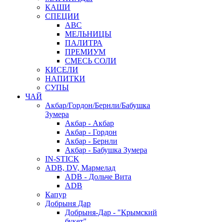
КАШИ
СПЕЦИИ
АВС
МЕЛЬНИЦЫ
ПАЛИТРА
ПРЕМИУМ
СМЕСЬ СОЛИ
КИСЕЛИ
НАПИТКИ
СУПЫ
ЧАЙ
Акбар/Гордон/Бернли/Бабушка
Зумера
Акбар - Акбар
Акбар - Гордон
Акбар - Бернли
Акбар - Бабушка Зумера
IN-STICK
ADB, DV, Мармелад
ADB - Дольче Вита
ADB
Капур
Добрыня Дар
Добрыня-Дар - "Крымский
букет"