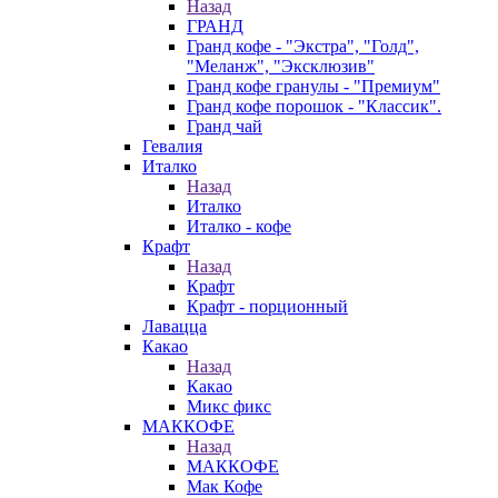
Назад
ГРАНД
Гранд кофе - "Экстра", "Голд",
"Меланж", "Эксклюзив"
Гранд кофе гранулы - "Премиум"
Гранд кофе порошок - "Классик".
Гранд чай
Гевалия
Италко
Назад
Италко
Италко - кофе
Крафт
Назад
Крафт
Крафт - порционный
Лавацца
Какао
Назад
Какао
Микс фикс
МАККОФЕ
Назад
МАККОФЕ
Мак Кофе