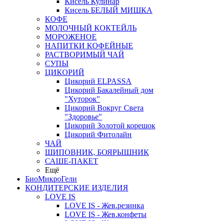
Кисель Кулинар
Кисель БЕЛЫЙ МИШКА
КОФЕ
МОЛОЧНЫЙ КОКТЕЙЛЬ
МОРОЖЕНОЕ
НАПИТКИ КОФЕЙНЫЕ
РАСТВОРИМЫЙ ЧАЙ
СУПЫ
ЦИКОРИЙ
Цикорий ELPASSA
Цикорий Бакалейный дом
"Хуторок"
Цикорий Вокруг Света
"Здоровье"
Цикорий Золотой корешок
Цикорий Фитолайн
ЧАЙ
ШИПОВНИК, БОЯРЫШНИК
САШЕ-ПАКЕТ
Ещё
БиоМикроГели
КОНДИТЕРСКИЕ ИЗДЕЛИЯ
LOVE IS
LOVE IS - Жев.резинка
LOVE IS - Жев.конфеты