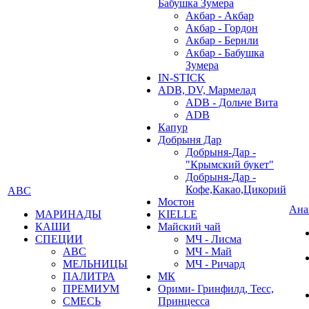
Бабушка Зумера
Акбар - Акбар
Акбар - Гордон
Акбар - Бернли
Акбар - Бабушка
Зумера
IN-STICK
ADB, DV, Мармелад
ADB - Дольче Вита
ADB
Капур
Добрыня Дар
Добрыня-Дар -
"Крымский букет"
Добрыня-Дар -
Кофе,Какао,Цикорий
АВС
Мостон
Ана
МАРИНАДЫ
KIELLE
КАШИ
Майский чай
СПЕЦИИ
МЧ - Лисма
АВС
МЧ - Май
МЕЛЬНИЦЫ
МЧ - Ричард
ПАЛИТРА
МК
ПРЕМИУМ
Орими- Гринфилд, Тесс,
СМЕСЬ
Принцесса