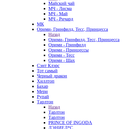
Майский чай
МЧ - Лисма
МЧ - Май
МЧ - Ричард
МК
Орими- Гринфилд, Тесс, Принцесса
Назад
Орими- Гринфилд, Тесс, Принцесса
Орими - Гринфилд
Орими - Принцессы
Орими - Тесс
Орими - Шах
Сэнт Клэрс
Тот самый
Черный дракон
Хиллтоп
Бахар
Мери
Рупай
Тарлтон
Назад
Тарлтон
Тарлтон
PRINCE OF INGODA
ДЭНИЕЛ*С