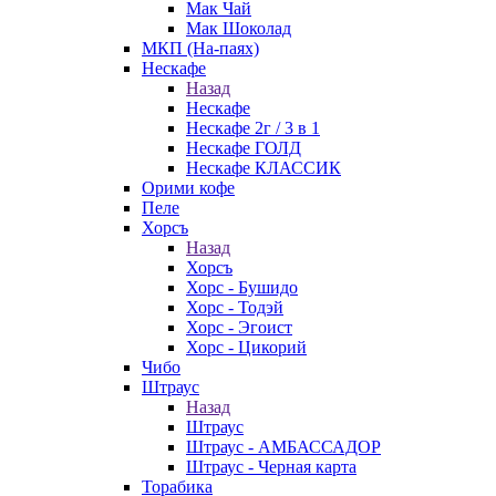
Мак Чай
Мак Шоколад
МКП (На-паях)
Нескафе
Назад
Нескафе
Нескафе 2г / 3 в 1
Нескафе ГОЛД
Нескафе КЛАССИК
Орими кофе
Пеле
Хорсъ
Назад
Хорсъ
Хорс - Бушидо
Хорс - Тодэй
Хорс - Эгоист
Хорс - Цикорий
Чибо
Штраус
Назад
Штраус
Штраус - АМБАССАДОР
Штраус - Черная карта
Торабика