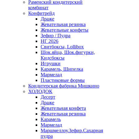
Раменский кондитерский
комбинат
Конфитрейд
Драже
Жевательная резинка
Жевательные конфеты
Зефир / Пудра
НГ 2026
Свитбоксы, Lollibox
Шок.яйца, Шок.фигурки,
Кидсбоксы
Игрушки
Карамель, Шипелка
Мармелад
Пластиковые формы
Кондитерская фабрика Мишкино
ХОЛОДОК
Десерт
Драже
Жевательная конфета
Жевательная резинка
Карамель
Мармелад
Маршмеллоу.Зефир.Сахарная
пудра