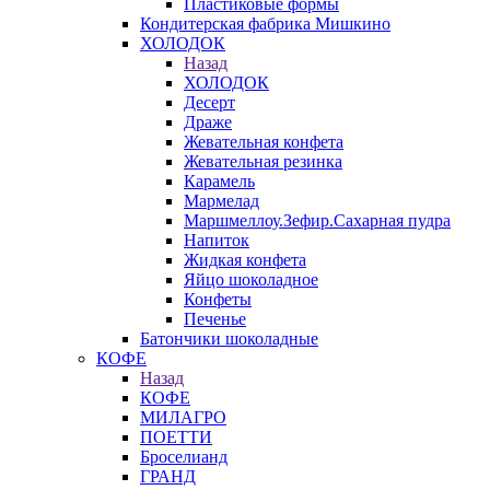
Пластиковые формы
Кондитерская фабрика Мишкино
ХОЛОДОК
Назад
ХОЛОДОК
Десерт
Драже
Жевательная конфета
Жевательная резинка
Карамель
Мармелад
Маршмеллоу.Зефир.Сахарная пудра
Напиток
Жидкая конфета
Яйцо шоколадное
Конфеты
Печенье
Батончики шоколадные
КОФЕ
Назад
КОФЕ
МИЛАГРО
ПОЕТТИ
Броселианд
ГРАНД