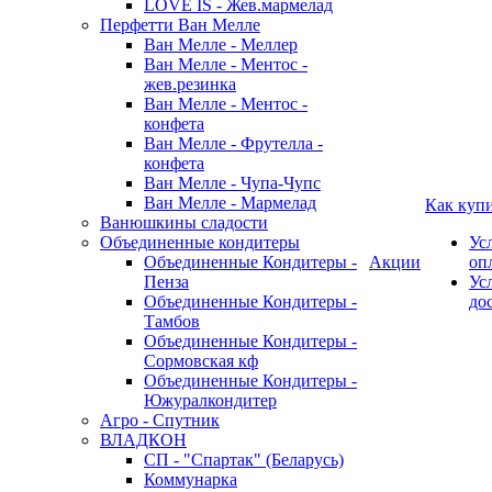
LOVE IS - Жев.мармелад
Перфетти Ван Мелле
Ван Мелле - Меллер
Ван Мелле - Ментос -
жев.резинка
Ван Мелле - Ментос -
конфета
Ван Мелле - Фрутелла -
конфета
Ван Мелле - Чупа-Чупс
Ван Мелле - Мармелад
Как куп
Ванюшкины сладости
Объединенные кондитеры
Ус
Объединенные Кондитеры -
Акции
оп
Пенза
Ус
Объединенные Кондитеры -
до
Тамбов
Объединенные Кондитеры -
Сормовская кф
Объединенные Кондитеры -
Южуралкондитер
Агро - Спутник
ВЛАДКОН
СП - "Спартак" (Беларусь)
Коммунарка