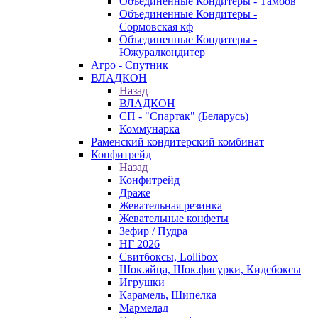
Объединенные Кондитеры - Тамбов
Объединенные Кондитеры -
Сормовская кф
Объединенные Кондитеры -
Южуралкондитер
Агро - Спутник
ВЛАДКОН
Назад
ВЛАДКОН
СП - "Спартак" (Беларусь)
Коммунарка
Раменский кондитерский комбинат
Конфитрейд
Назад
Конфитрейд
Драже
Жевательная резинка
Жевательные конфеты
Зефир / Пудра
НГ 2026
Свитбоксы, Lollibox
Шок.яйца, Шок.фигурки, Кидсбоксы
Игрушки
Карамель, Шипелка
Мармелад