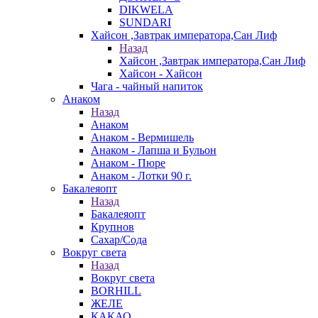
DIKWELA
SUNDARI
Хайсон ,Завтрак императора,Сан Лиф
Назад
Хайсон ,Завтрак императора,Сан Лиф
Хайсон - Хайсон
Чага - чайный напиток
Анаком
Назад
Анаком
Анаком - Вермишель
Анаком - Лапша и Бульон
Анаком - Пюре
Анаком - Лотки 90 г.
Бакалеяопт
Назад
Бакалеяопт
Крупнов
Сахар/Сода
Вокруг света
Назад
Вокруг света
BORHILL
ЖЕЛЕ
КАКАО