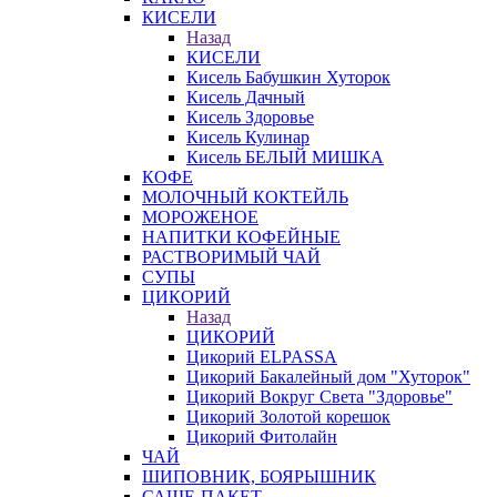
КИСЕЛИ
Назад
КИСЕЛИ
Кисель Бабушкин Хуторок
Кисель Дачный
Кисель Здоровье
Кисель Кулинар
Кисель БЕЛЫЙ МИШКА
КОФЕ
МОЛОЧНЫЙ КОКТЕЙЛЬ
МОРОЖЕНОЕ
НАПИТКИ КОФЕЙНЫЕ
РАСТВОРИМЫЙ ЧАЙ
СУПЫ
ЦИКОРИЙ
Назад
ЦИКОРИЙ
Цикорий ELPASSA
Цикорий Бакалейный дом "Хуторок"
Цикорий Вокруг Света "Здоровье"
Цикорий Золотой корешок
Цикорий Фитолайн
ЧАЙ
ШИПОВНИК, БОЯРЫШНИК
САШЕ-ПАКЕТ