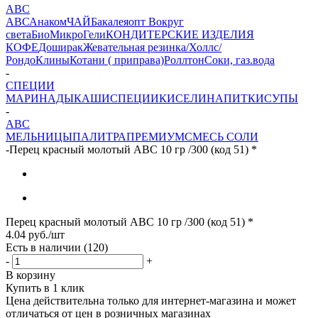
АВС
АВС
Анаком
ЧАЙ
Бакалеяопт
Вокруг
света
БиоМикроГели
КОНДИТЕРСКИЕ ИЗДЕЛИЯ
КОФЕ
Доширак
Жевательная резинка/Холлс/
Рондо
Клины
Котани ( приправа)
Роллтон
Соки, газ.вода
-
СПЕЦИИ
МАРИНАДЫ
КАШИ
СПЕЦИИ
КИСЕЛИ
НАПИТКИ
СУПЫ
-
АВС
МЕЛЬНИЦЫ
ПАЛИТРА
ПРЕМИУМ
СМЕСЬ СОЛИ
-
Перец красный молотый АВС 10 гр /300 (код 51) *
Перец красный молотый АВС 10 гр /300 (код 51) *
4.04
руб.
/шт
Есть в наличии
(120)
-
+
В корзину
Купить в 1 клик
Цена действительна только для интернет-магазина и может
отличаться от цен в розничных магазинах