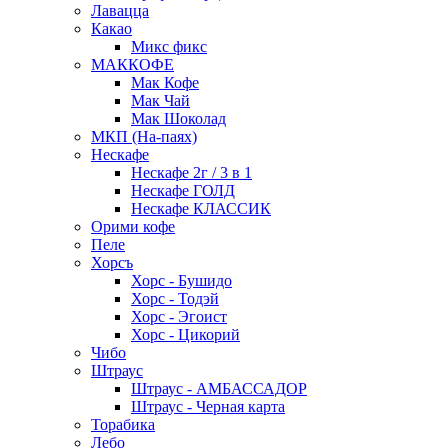
Лавацца
Какао
Микс фикс
МАККОФЕ
Мак Кофе
Мак Чай
Мак Шоколад
МКП (На-паях)
Нескафе
Нескафе 2г / 3 в 1
Нескафе ГОЛД
Нескафе КЛАССИК
Орими кофе
Пеле
Хорсъ
Хорс - Бушидо
Хорс - Тодэй
Хорс - Эгоист
Хорс - Цикорий
Чибо
Штраус
Штраус - АМБАССАДОР
Штраус - Черная карта
Торабика
Лебо