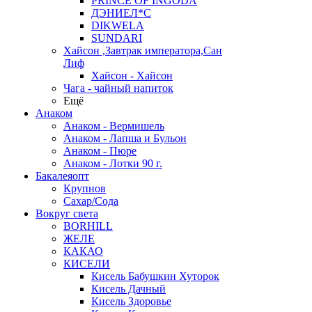
PRINCE OF INGODA
ДЭНИЕЛ*С
DIKWELA
SUNDARI
Хайсон ,Завтрак императора,Сан
Лиф
Хайсон - Хайсон
Чага - чайный напиток
Ещё
Анаком
Анаком - Вермишель
Анаком - Лапша и Бульон
Анаком - Пюре
Анаком - Лотки 90 г.
Бакалеяопт
Крупнов
Сахар/Сода
Вокруг света
BORHILL
ЖЕЛЕ
КАКАО
КИСЕЛИ
Кисель Бабушкин Хуторок
Кисель Дачный
Кисель Здоровье