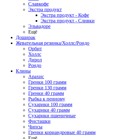
Славкофе
Экстра продукт
Экстра продукт - Кофе
Экстра продукт - Сливки
Эльвадоре
Ещё
Доширак
Жевательная резинка/Холлс/Рондо
Орбит
Холлс
Дирол
Рондо
Клины
Арахис
Гренки 100 грамм
Гренки 130 грамм
Гренки 40 грамм
Рыбка к пенному
Сухарики 100 грамм
Сухарики 40 грамм
Сухарики пшеничные
Фисташки
Чипсы
Гренки кориандровые 40 грамм
Ещё