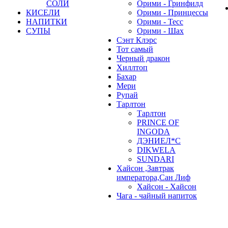
СОЛИ
Орими - Гринфилд
КИСЕЛИ
Орими - Принцессы
НАПИТКИ
Орими - Тесс
СУПЫ
Орими - Шах
Сэнт Клэрс
Тот самый
Черный дракон
Хиллтоп
Бахар
Мери
Рупай
Тарлтон
Тарлтон
PRINCE OF
INGODA
ДЭНИЕЛ*С
DIKWELA
SUNDARI
Хайсон ,Завтрак
императора,Сан Лиф
Хайсон - Хайсон
Чага - чайный напиток