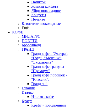
Напиток
Жидкая конфета
Яйцо шоколадное
Конфеты
Печенье
Батончики шоколадные
Ещё
КОФЕ
МИЛАГРО
ПОЕТТИ
Броселианд
ГРАНД
Гранд кофе - "Экстра",
"Голд", "Меланж",
"Эксклюзив"
Гранд кофе гранулы -
"Премиум"
Гранд кофе порошок -
"Классик".
Гранд чай
Гевалия
Италко
Италко - кофе
Крафт
Крафт - порционный