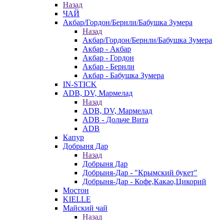
Назад
ЧАЙ
Акбар/Гордон/Бернли/Бабушка Зумера
Назад
Акбар/Гордон/Бернли/Бабушка Зумера
Акбар - Акбар
Акбар - Гордон
Акбар - Бернли
Акбар - Бабушка Зумера
IN-STICK
ADB, DV, Мармелад
Назад
ADB, DV, Мармелад
ADB - Дольче Вита
ADB
Капур
Добрыня Дар
Назад
Добрыня Дар
Добрыня-Дар - "Крымский букет"
Добрыня-Дар - Кофе,Какао,Цикорий
Мостон
KIELLE
Майский чай
Назад