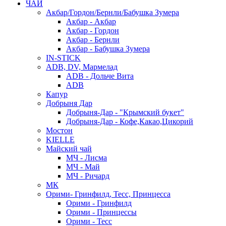
ЧАЙ
Акбар/Гордон/Бернли/Бабушка Зумера
Акбар - Акбар
Акбар - Гордон
Акбар - Бернли
Акбар - Бабушка Зумера
IN-STICK
ADB, DV, Мармелад
ADB - Дольче Вита
ADB
Капур
Добрыня Дар
Добрыня-Дар - "Крымский букет"
Добрыня-Дар - Кофе,Какао,Цикорий
Мостон
KIELLE
Майский чай
МЧ - Лисма
МЧ - Май
МЧ - Ричард
МК
Орими- Гринфилд, Тесс, Принцесса
Орими - Гринфилд
Орими - Принцессы
Орими - Тесс