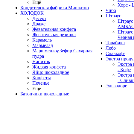
Ещё
Хорс - 
Кондитерская фабрика Мишкино
Чибо
ХОЛОДОК
Штраус
Десерт
Штраус 
Драже
АМБА
Жевательная конфета
Штраус 
Жевательная резинка
Черная 
Карамель
Торабика
Мармелад
Лебо
Маршмеллоу.Зефир.Сахарная
Славкофе
пудра
Экстра проду
Напиток
Экстра 
Жидкая конфета
- Кофе
Яйцо шоколадное
Экстра 
Конфеты
- Сливк
Печенье
Эльвадоре
Ещё
Батончики шоколадные