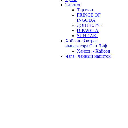
Тарлтон
Тарлтон
PRINCE OF
INGODA
ДЭНИЕЛ*С
DIKWELA
SUNDARI
Хайсон ,Завтрак
императора,Сан Лиф
Хайсон - Хайсон
Чага - чайный напиток