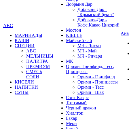
Добрыня Дар
Добрыня-Дар -
"Крымский букет"
Добрыня-Дар -
Кофе,Какао,Цикорий
АВС
Мостон
Ана
МАРИНАДЫ
KIELLE
КАШИ
Майский чай
СПЕЦИИ
МЧ - Лисма
АВС
МЧ - Май
МЕЛЬНИЦЫ
МЧ - Ричард
ПАЛИТРА
МК
ПРЕМИУМ
Орими- Гринфилд, Тесс,
СМЕСЬ
Принцесса
СОЛИ
Орими - Гринфилд
КИСЕЛИ
Орими - Принцессы
НАПИТКИ
Орими - Тесс
СУПЫ
Орими - Шах
Сэнт Клэрс
Тот самый
Черный дракон
Хиллтоп
Бахар
Мери
Рупай