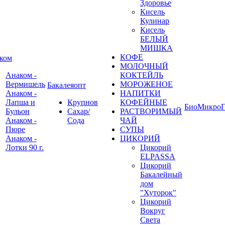
Здоровье
Кисель
Кулинар
Кисель
БЕЛЫЙ
МИШКА
КОФЕ
ком
МОЛОЧНЫЙ
Анаком -
КОКТЕЙЛЬ
Вермишель
МОРОЖЕНОЕ
Бакалеяопт
Анаком -
НАПИТКИ
Лапша и
Крупнов
КОФЕЙНЫЕ
БиоМикроГ
Бульон
Сахар/
РАСТВОРИМЫЙ
Анаком -
Сода
ЧАЙ
Пюре
СУПЫ
Анаком -
ЦИКОРИЙ
Лотки 90 г.
Цикорий
ELPASSA
Цикорий
Бакалейный
дом
"Хуторок"
Цикорий
Вокруг
Света