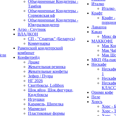
Объединенные Кондитеры -
Италко
Тамбов
Италко 
Объединенные Кондитеры -
Крафт
Сормовская кф
Крафт -
Объединенные Кондитеры -
порцио
Южуралкондитер
Лавацца
Агро - Спутник
Какао
ВЛАДКОН
Микс ф
СП - "Спартак" (Беларусь)
МАККОФЕ
Коммунарка
Мак Ко
Раменский кондитерский
Мак Ча
комбинат
ели
Мак Шо
Конфитрейд
МКП (На-пая
Драже
Нескафе
Жевательная резинка
Нескафе 
Жевательные конфеты
1
Зефир / Пудра
Нескаф
НГ 2026
Нескаф
Свитбоксы, Lollibox
КЛАС
Шок.яйца, Шок.фигурки,
Орими кофе
Кидсбоксы
Пеле
Игрушки
Хорсъ
Карамель, Шипелка
Хорс - 
Мармелад
Хорс - 
Пластиковые формы
Хорс - 