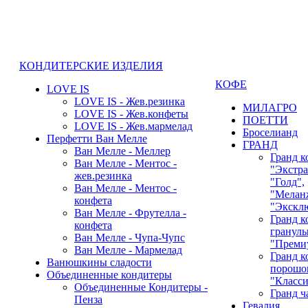
КОНДИТЕРСКИЕ ИЗДЕЛИЯ
КОФЕ
LOVE IS
LOVE IS - Жев.резинка
МИЛАГРО
LOVE IS - Жев.конфеты
ПОЕТТИ
LOVE IS - Жев.мармелад
Броселианд
Перфетти Ван Мелле
ГРАНД
Ван Мелле - Меллер
Гранд к
Ван Мелле - Ментос -
"Экстра
жев.резинка
"Голд",
Ван Мелле - Ментос -
"Мелан
конфета
"Экскл
Ван Мелле - Фрутелла -
Гранд к
конфета
гранулы
Ван Мелле - Чупа-Чупс
"Преми
Ван Мелле - Мармелад
Гранд к
Ванюшкины сладости
порошок
Объединенные кондитеры
"Класси
Объединенные Кондитеры -
Гранд ч
Пенза
Гевалия