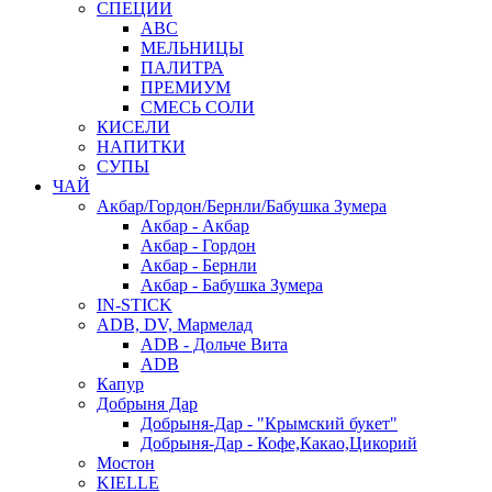
СПЕЦИИ
АВС
МЕЛЬНИЦЫ
ПАЛИТРА
ПРЕМИУМ
СМЕСЬ СОЛИ
КИСЕЛИ
НАПИТКИ
СУПЫ
ЧАЙ
Акбар/Гордон/Бернли/Бабушка Зумера
Акбар - Акбар
Акбар - Гордон
Акбар - Бернли
Акбар - Бабушка Зумера
IN-STICK
ADB, DV, Мармелад
ADB - Дольче Вита
ADB
Капур
Добрыня Дар
Добрыня-Дар - "Крымский букет"
Добрыня-Дар - Кофе,Какао,Цикорий
Мостон
KIELLE