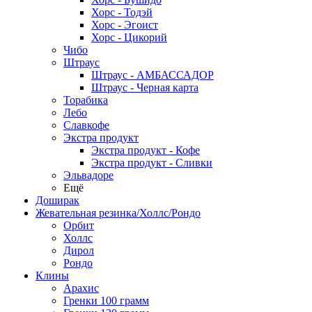
Хорс - Тодэй
Хорс - Эгоист
Хорс - Цикорий
Чибо
Штраус
Штраус - АМБАССАДОР
Штраус - Черная карта
Торабика
Лебо
Славкофе
Экстра продукт
Экстра продукт - Кофе
Экстра продукт - Сливки
Эльвадоре
Ещё
Доширак
Жевательная резинка/Холлс/Рондо
Орбит
Холлс
Дирол
Рондо
Клины
Арахис
Гренки 100 грамм