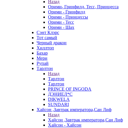
Назад
Орими- Гринфилд, Тесс, Принцесса
Орими - Гринфилд
Орими - Принцессы
Орими - Тесс
Орими - Шах
Сэнт Клэрс
Тот самый
Черный дракон
Хиллтоп
Бахар
Мери
Рупай
Тарлтон
Назад
Тарлтон
Тарлтон
PRINCE OF INGODA
ДЭНИЕЛ*С
DIKWELA
SUNDARI
Хайсон ,Завтрак императора,Сан Лиф
Назад
Хайсон ,Завтрак императора,Сан Лиф
Хайсон - Хайсон