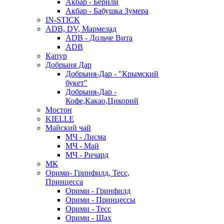
Акбар - Бернли
Акбар - Бабушка Зумера
IN-STICK
ADB, DV, Мармелад
ADB - Дольче Вита
ADB
Капур
Добрыня Дар
Добрыня-Дар - "Крымский
букет"
Добрыня-Дар -
Кофе,Какао,Цикорий
Мостон
KIELLE
Майский чай
МЧ - Лисма
МЧ - Май
МЧ - Ричард
МК
Орими- Гринфилд, Тесс,
Принцесса
Орими - Гринфилд
Орими - Принцессы
Орими - Тесс
Орими - Шах