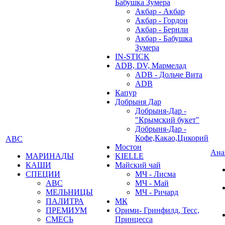
Бабушка Зумера
Акбар - Акбар
Акбар - Гордон
Акбар - Бернли
Акбар - Бабушка
Зумера
IN-STICK
ADB, DV, Мармелад
ADB - Дольче Вита
ADB
Капур
Добрыня Дар
Добрыня-Дар -
"Крымский букет"
Добрыня-Дар -
Кофе,Какао,Цикорий
АВС
Мостон
Ана
МАРИНАДЫ
KIELLE
КАШИ
Майский чай
СПЕЦИИ
МЧ - Лисма
АВС
МЧ - Май
МЕЛЬНИЦЫ
МЧ - Ричард
ПАЛИТРА
МК
ПРЕМИУМ
Орими- Гринфилд, Тесс,
СМЕСЬ
Принцесса