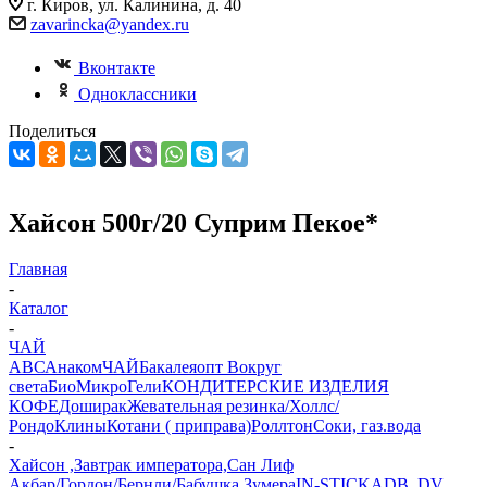
г. Киров, ул. Калинина, д. 40
zavarincka@yandex.ru
Вконтакте
Одноклассники
Поделиться
Хайсон 500г/20 Суприм Пекое*
Главная
-
Каталог
-
ЧАЙ
АВС
Анаком
ЧАЙ
Бакалеяопт
Вокруг
света
БиоМикроГели
КОНДИТЕРСКИЕ ИЗДЕЛИЯ
КОФЕ
Доширак
Жевательная резинка/Холлс/
Рондо
Клины
Котани ( приправа)
Роллтон
Соки, газ.вода
-
Хайсон ,Завтрак императора,Сан Лиф
Акбар/Гордон/Бернли/Бабушка Зумера
IN-STICK
ADB, DV,