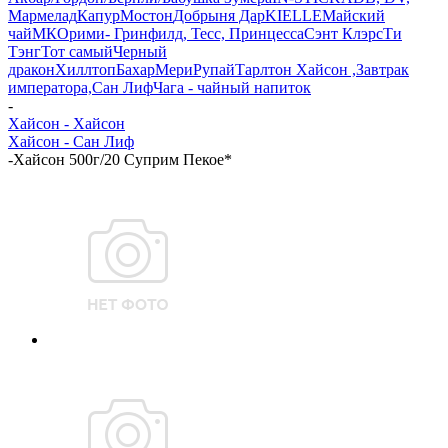
Мармелад
Капур
Мостон
Добрыня Дар
KIELLE
Майский
чай
МК
Орими- Гринфилд, Тесс, Принцесса
Сэнт Клэрс
Ти
Тэнг
Тот самый
Черный
дракон
Хиллтоп
Бахар
Мери
Рупай
Тарлтон
Хайсон ,Завтрак
императора,Сан Лиф
Чага - чайный напиток
-
Хайсон - Хайсон
Хайсон - Сан Лиф
-
Хайсон 500г/20 Суприм Пекое*