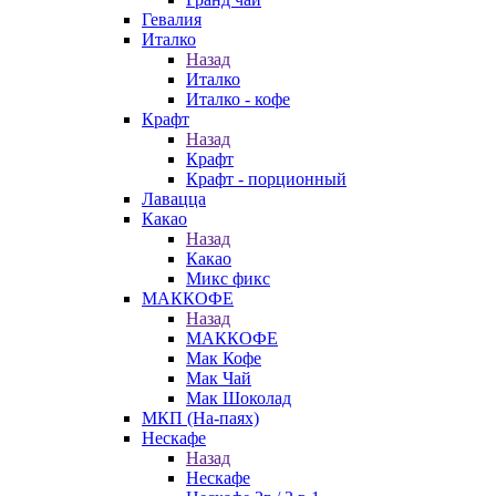
Гевалия
Италко
Назад
Италко
Италко - кофе
Крафт
Назад
Крафт
Крафт - порционный
Лавацца
Какао
Назад
Какао
Микс фикс
МАККОФЕ
Назад
МАККОФЕ
Мак Кофе
Мак Чай
Мак Шоколад
МКП (На-паях)
Нескафе
Назад
Нескафе