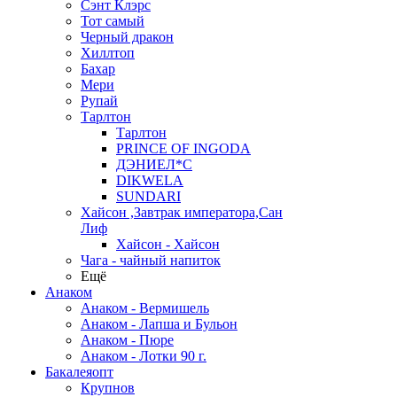
Сэнт Клэрс
Тот самый
Черный дракон
Хиллтоп
Бахар
Мери
Рупай
Тарлтон
Тарлтон
PRINCE OF INGODA
ДЭНИЕЛ*С
DIKWELA
SUNDARI
Хайсон ,Завтрак императора,Сан
Лиф
Хайсон - Хайсон
Чага - чайный напиток
Ещё
Анаком
Анаком - Вермишель
Анаком - Лапша и Бульон
Анаком - Пюре
Анаком - Лотки 90 г.
Бакалеяопт
Крупнов