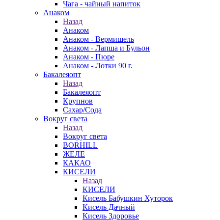
Чага - чайный напиток
Анаком
Назад
Анаком
Анаком - Вермишель
Анаком - Лапша и Бульон
Анаком - Пюре
Анаком - Лотки 90 г.
Бакалеяопт
Назад
Бакалеяопт
Крупнов
Сахар/Сода
Вокруг света
Назад
Вокруг света
BORHILL
ЖЕЛЕ
КАКАО
КИСЕЛИ
Назад
КИСЕЛИ
Кисель Бабушкин Хуторок
Кисель Дачный
Кисель Здоровье