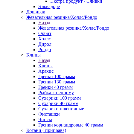
Экстра продукт - Сливки
Эльвадоре
Доширак
Жевательная резинка/Холлс/Рондо
Назад
Жевательная резинка/Холлс/Рондо
Орбит
Холлс
Дирол
Рондо
Клины
Назад
Клины
Арахис
Гренки 100 грамм
Гренки 130 грамм
Гренки 40 грамм
Рыбка к пенному
Сухарики 100 грамм
Сухарики 40 грамм
Сухарики пшеничные
Фисташки
Чипсы
Гренки кориандровые 40 грамм
Котани ( приправа)