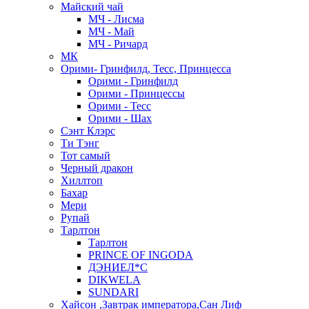
Майский чай
МЧ - Лисма
МЧ - Май
МЧ - Ричард
МК
Орими- Гринфилд, Тесс, Принцесса
Орими - Гринфилд
Орими - Принцессы
Орими - Тесс
Орими - Шах
Сэнт Клэрс
Ти Тэнг
Тот самый
Черный дракон
Хиллтоп
Бахар
Мери
Рупай
Тарлтон
Тарлтон
PRINCE OF INGODA
ДЭНИЕЛ*С
DIKWELA
SUNDARI
Хайсон ,Завтрак императора,Сан Лиф