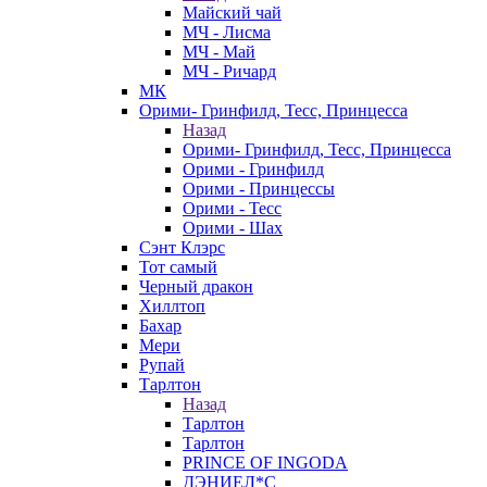
Майский чай
МЧ - Лисма
МЧ - Май
МЧ - Ричард
МК
Орими- Гринфилд, Тесс, Принцесса
Назад
Орими- Гринфилд, Тесс, Принцесса
Орими - Гринфилд
Орими - Принцессы
Орими - Тесс
Орими - Шах
Сэнт Клэрс
Тот самый
Черный дракон
Хиллтоп
Бахар
Мери
Рупай
Тарлтон
Назад
Тарлтон
Тарлтон
PRINCE OF INGODA
ДЭНИЕЛ*С