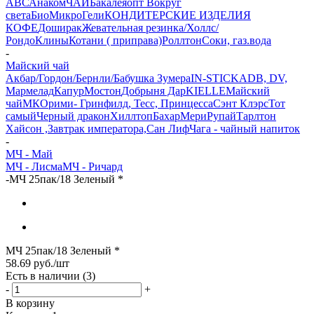
АВС
Анаком
ЧАЙ
Бакалеяопт
Вокруг
света
БиоМикроГели
КОНДИТЕРСКИЕ ИЗДЕЛИЯ
КОФЕ
Доширак
Жевательная резинка/Холлс/
Рондо
Клины
Котани ( приправа)
Роллтон
Соки, газ.вода
-
Майский чай
Акбар/Гордон/Бернли/Бабушка Зумера
IN-STICK
ADB, DV,
Мармелад
Капур
Мостон
Добрыня Дар
KIELLE
Майский
чай
МК
Орими- Гринфилд, Тесс, Принцесса
Сэнт Клэрс
Тот
самый
Черный дракон
Хиллтоп
Бахар
Мери
Рупай
Тарлтон
Хайсон ,Завтрак императора,Сан Лиф
Чага - чайный напиток
-
МЧ - Май
МЧ - Лисма
МЧ - Ричард
-
МЧ 25пак/18 Зеленый *
МЧ 25пак/18 Зеленый *
58.69
руб.
/шт
Есть в наличии
(3)
-
+
В корзину