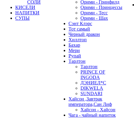
СОЛИ
Орими - Гринфилд
КИСЕЛИ
Орими - Принцессы
НАПИТКИ
Орими - Тесс
СУПЫ
Орими - Шах
Сэнт Клэрс
Тот самый
Черный дракон
Хиллтоп
Бахар
Мери
Рупай
Тарлтон
Тарлтон
PRINCE OF
INGODA
ДЭНИЕЛ*С
DIKWELA
SUNDARI
Хайсон ,Завтрак
императора,Сан Лиф
Хайсон - Хайсон
Чага - чайный напиток