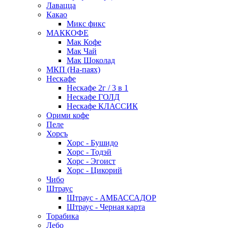
Лавацца
Какао
Микс фикс
МАККОФЕ
Мак Кофе
Мак Чай
Мак Шоколад
МКП (На-паях)
Нескафе
Нескафе 2г / 3 в 1
Нескафе ГОЛД
Нескафе КЛАССИК
Орими кофе
Пеле
Хорсъ
Хорс - Бушидо
Хорс - Тодэй
Хорс - Эгоист
Хорс - Цикорий
Чибо
Штраус
Штраус - АМБАССАДОР
Штраус - Черная карта
Торабика
Лебо