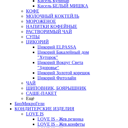
Кисель Кулинар
Кисель БЕЛЫЙ МИШКА
КОФЕ
МОЛОЧНЫЙ КОКТЕЙЛЬ
МОРОЖЕНОЕ
НАПИТКИ КОФЕЙНЫЕ
РАСТВОРИМЫЙ ЧАЙ
СУПЫ
ЦИКОРИЙ
Цикорий ELPASSA
Цикорий Бакалейный дом
"Хуторок"
Цикорий Вокруг Света
"Здоровье"
Цикорий Золотой корешок
Цикорий Фитолайн
ЧАЙ
ШИПОВНИК, БОЯРЫШНИК
САШЕ-ПАКЕТ
Ещё
БиоМикроГели
КОНДИТЕРСКИЕ ИЗДЕЛИЯ
LOVE IS
LOVE IS - Жев.резинка
LOVE IS - Жев.конфеты