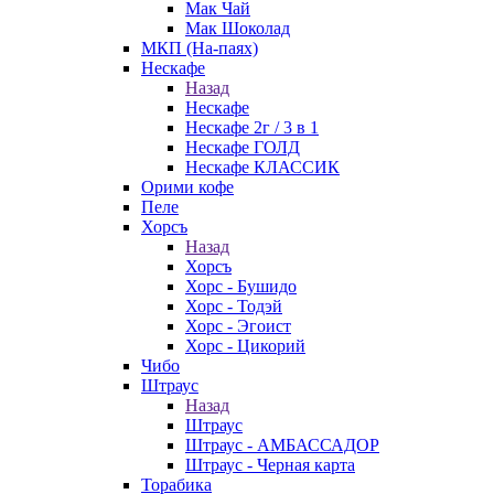
Мак Чай
Мак Шоколад
МКП (На-паях)
Нескафе
Назад
Нескафе
Нескафе 2г / 3 в 1
Нескафе ГОЛД
Нескафе КЛАССИК
Орими кофе
Пеле
Хорсъ
Назад
Хорсъ
Хорс - Бушидо
Хорс - Тодэй
Хорс - Эгоист
Хорс - Цикорий
Чибо
Штраус
Назад
Штраус
Штраус - АМБАССАДОР
Штраус - Черная карта
Торабика