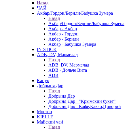
Назад
ЧАЙ
Акбар/Гордон/Бернли/Бабушка Зумера
Назад
Акбар/Гордон/Бернли/Бабушка Зумера
Акбар - Акбар
Акбар - Гордон
Акбар - Бернли
Акбар - Бабушка Зумера
IN-STICK
ADB, DV, Мармелад
Назад
ADB, DV, Мармелад
ADB - Дольче Вита
ADB
Капур
Добрыня Дар
Назад
Добрыня Дар
Добрыня-Дар - "Крымский букет"
Добрыня-Дар - Кофе,Какао,Цикорий
Мостон
KIELLE
Майский чай
Назад