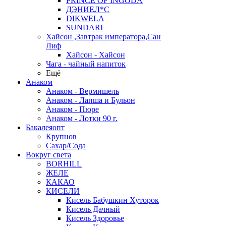
PRINCE OF INGODA
ДЭНИЕЛ*С
DIKWELA
SUNDARI
Хайсон ,Завтрак императора,Сан
Лиф
Хайсон - Хайсон
Чага - чайный напиток
Ещё
Анаком
Анаком - Вермишель
Анаком - Лапша и Бульон
Анаком - Пюре
Анаком - Лотки 90 г.
Бакалеяопт
Крупнов
Сахар/Сода
Вокруг света
BORHILL
ЖЕЛЕ
КАКАО
КИСЕЛИ
Кисель Бабушкин Хуторок
Кисель Дачный
Кисель Здоровье