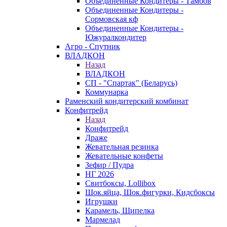
Объединенные Кондитеры - Тамбов
Объединенные Кондитеры -
Сормовская кф
Объединенные Кондитеры -
Южуралкондитер
Агро - Спутник
ВЛАДКОН
Назад
ВЛАДКОН
СП - "Спартак" (Беларусь)
Коммунарка
Раменский кондитерский комбинат
Конфитрейд
Назад
Конфитрейд
Драже
Жевательная резинка
Жевательные конфеты
Зефир / Пудра
НГ 2026
Свитбоксы, Lollibox
Шок.яйца, Шок.фигурки, Кидсбоксы
Игрушки
Карамель, Шипелка
Мармелад