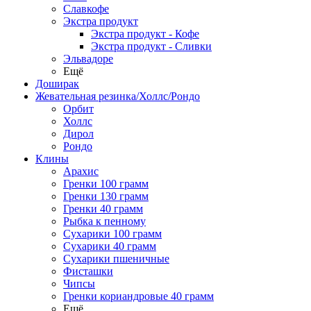
Славкофе
Экстра продукт
Экстра продукт - Кофе
Экстра продукт - Сливки
Эльвадоре
Ещё
Доширак
Жевательная резинка/Холлс/Рондо
Орбит
Холлс
Дирол
Рондо
Клины
Арахис
Гренки 100 грамм
Гренки 130 грамм
Гренки 40 грамм
Рыбка к пенному
Сухарики 100 грамм
Сухарики 40 грамм
Сухарики пшеничные
Фисташки
Чипсы
Гренки кориандровые 40 грамм
Ещё