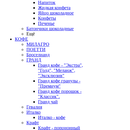
Напиток
Жидкая конфета
Яйцо шоколадное
Конфеты
Печенье
Батончики шоколадные
Ещё
КОФЕ
МИЛАГРО
ПОЕТТИ
Броселианд
ГРАНД
Гранд кофе - "Экстра",
"Голд", "Меланж",
"Эксклюзив"
Гранд кофе гранулы -
"Премиум"
Гранд кофе порошок -
"Классик".
Гранд чай
Гевалия
Италко
Италко - кофе
Крафт
Крафт - порционный