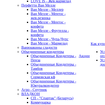
LOVE IS - Жев.мармелад
Перфетти Ван Мелле
Ван Мелле - Меллер
Ван Мелле - Ментос -
жев.резинка
Ван Мелле - Ментос -
конфета
Ван Мелле - Фрутелла -
конфета
Ван Мелле - Чупа-Чупс
Ван Мелле - Мармелад
Как куп
Ванюшкины сладости
Объединенные кондитеры
Ус
Объединенные Кондитеры -
Акции
оп
Пенза
Ус
Объединенные Кондитеры -
до
Тамбов
Объединенные Кондитеры -
Сормовская кф
Объединенные Кондитеры -
Южуралкондитер
Агро - Спутник
ВЛАДКОН
СП - "Спартак" (Беларусь)
Коммунарка