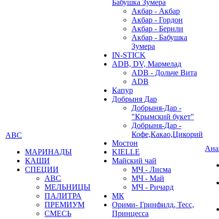
Бабушка Зумера
Акбар - Акбар
Акбар - Гордон
Акбар - Бернли
Акбар - Бабушка
Зумера
IN-STICK
ADB, DV, Мармелад
ADB - Дольче Вита
ADB
Капур
Добрыня Дар
Добрыня-Дар -
"Крымский букет"
Добрыня-Дар -
Кофе,Какао,Цикорий
АВС
Мостон
Ана
МАРИНАДЫ
KIELLE
КАШИ
Майский чай
СПЕЦИИ
МЧ - Лисма
АВС
МЧ - Май
МЕЛЬНИЦЫ
МЧ - Ричард
ПАЛИТРА
МК
ПРЕМИУМ
Орими- Гринфилд, Тесс,
СМЕСЬ
Принцесса