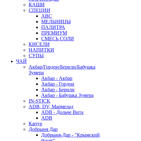
КАШИ
СПЕЦИИ
АВС
МЕЛЬНИЦЫ
ПАЛИТРА
ПРЕМИУМ
СМЕСЬ СОЛИ
КИСЕЛИ
НАПИТКИ
СУПЫ
ЧАЙ
Акбар/Гордон/Бернли/Бабушка
Зумера
Акбар - Акбар
Акбар - Гордон
Акбар - Бернли
Акбар - Бабушка Зумера
IN-STICK
ADB, DV, Мармелад
ADB - Дольче Вита
ADB
Капур
Добрыня Дар
Добрыня-Дар - "Крымский
букет"