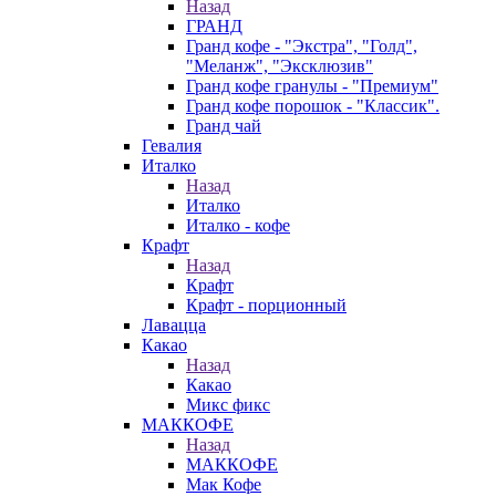
Назад
ГРАНД
Гранд кофе - "Экстра", "Голд",
"Меланж", "Эксклюзив"
Гранд кофе гранулы - "Премиум"
Гранд кофе порошок - "Классик".
Гранд чай
Гевалия
Италко
Назад
Италко
Италко - кофе
Крафт
Назад
Крафт
Крафт - порционный
Лавацца
Какао
Назад
Какао
Микс фикс
МАККОФЕ
Назад
МАККОФЕ
Мак Кофе