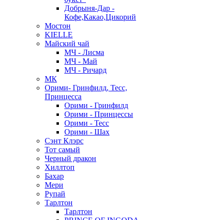
Добрыня-Дар -
Кофе,Какао,Цикорий
Мостон
KIELLE
Майский чай
МЧ - Лисма
МЧ - Май
МЧ - Ричард
МК
Орими- Гринфилд, Тесс,
Принцесса
Орими - Гринфилд
Орими - Принцессы
Орими - Тесс
Орими - Шах
Сэнт Клэрс
Тот самый
Черный дракон
Хиллтоп
Бахар
Мери
Рупай
Тарлтон
Тарлтон