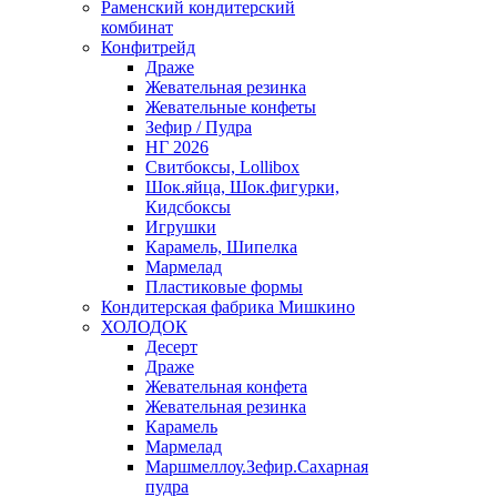
Раменский кондитерский
комбинат
Конфитрейд
Драже
Жевательная резинка
Жевательные конфеты
Зефир / Пудра
НГ 2026
Свитбоксы, Lollibox
Шок.яйца, Шок.фигурки,
Кидсбоксы
Игрушки
Карамель, Шипелка
Мармелад
Пластиковые формы
Кондитерская фабрика Мишкино
ХОЛОДОК
Десерт
Драже
Жевательная конфета
Жевательная резинка
Карамель
Мармелад
Маршмеллоу.Зефир.Сахарная
пудра