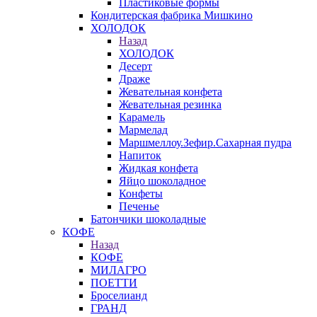
Пластиковые формы
Кондитерская фабрика Мишкино
ХОЛОДОК
Назад
ХОЛОДОК
Десерт
Драже
Жевательная конфета
Жевательная резинка
Карамель
Мармелад
Маршмеллоу.Зефир.Сахарная пудра
Напиток
Жидкая конфета
Яйцо шоколадное
Конфеты
Печенье
Батончики шоколадные
КОФЕ
Назад
КОФЕ
МИЛАГРО
ПОЕТТИ
Броселианд
ГРАНД