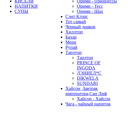
КИСЕЛИ
Орими - Принцессы
НАПИТКИ
Орими - Тесс
СУПЫ
Орими - Шах
Сэнт Клэрс
Тот самый
Черный дракон
Хиллтоп
Бахар
Мери
Рупай
Тарлтон
Тарлтон
PRINCE OF
INGODA
ДЭНИЕЛ*С
DIKWELA
SUNDARI
Хайсон ,Завтрак
императора,Сан Лиф
Хайсон - Хайсон
Чага - чайный напиток