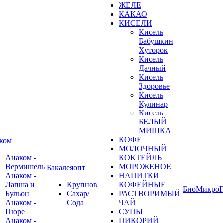
ЖЕЛЕ
КАКАО
КИСЕЛИ
Кисель
Бабушкин
Хуторок
Кисель
Дачный
Кисель
Здоровье
Кисель
Кулинар
Кисель
БЕЛЫЙ
МИШКА
КОФЕ
ком
МОЛОЧНЫЙ
Анаком -
КОКТЕЙЛЬ
Вермишель
МОРОЖЕНОЕ
Бакалеяопт
Анаком -
НАПИТКИ
Лапша и
Крупнов
КОФЕЙНЫЕ
БиоМикроГ
Бульон
Сахар/
РАСТВОРИМЫЙ
Анаком -
Сода
ЧАЙ
Пюре
СУПЫ
Анаком -
ЦИКОРИЙ