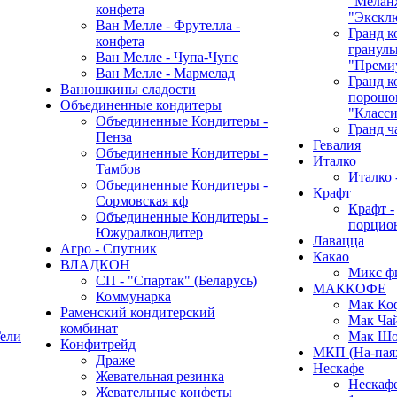
"Мелан
конфета
"Экскл
Ван Мелле - Фрутелла -
Гранд к
конфета
гранулы
Ван Мелле - Чупа-Чупс
"Преми
Ван Мелле - Мармелад
Гранд к
Ванюшкины сладости
порошок
Объединенные кондитеры
"Класси
Объединенные Кондитеры -
Гранд ч
Пенза
Гевалия
Объединенные Кондитеры -
Италко
Тамбов
Италко 
Объединенные Кондитеры -
Крафт
Сормовская кф
Крафт -
Объединенные Кондитеры -
порцио
Южуралкондитер
Лавацца
Агро - Спутник
Какао
ВЛАДКОН
Микс ф
СП - "Спартак" (Беларусь)
МАККОФЕ
Коммунарка
Мак Ко
Раменский кондитерский
Мак Ча
комбинат
ели
Мак Шо
Конфитрейд
МКП (На-пая
Драже
Нескафе
Жевательная резинка
Нескафе 
Жевательные конфеты