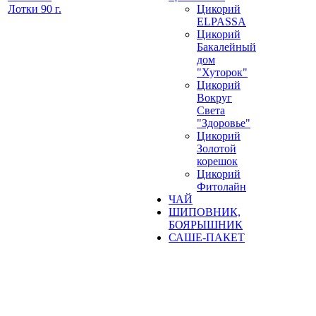
Лотки 90 г.
Цикорий
ELPASSA
Цикорий
Бакалейный
дом
"Хуторок"
Цикорий
Вокруг
Света
"Здоровье"
Цикорий
Золотой
корешок
Цикорий
Фитолайн
ЧАЙ
ШИПОВНИК,
БОЯРЫШНИК
САШЕ-ПАКЕТ