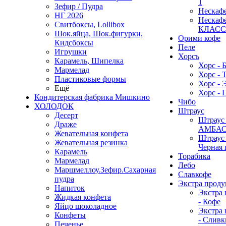
1
Зефир / Пудра
Нескаф
НГ 2026
Нескаф
Свитбоксы, Lollibox
КЛАС
Шок.яйца, Шок.фигурки,
Орими кофе
Кидсбоксы
Пеле
Игрушки
Хорсъ
Карамель, Шипелка
Хорс - 
Мармелад
Хорс - 
Пластиковые формы
Хорс - 
Ещё
Хорс - 
Кондитерская фабрика Мишкино
Чибо
ХОЛОДОК
Штраус
Десерт
Штраус 
Драже
АМБА
Жевательная конфета
Штраус 
Жевательная резинка
Черная 
Карамель
Торабика
Мармелад
Лебо
Маршмеллоу.Зефир.Сахарная
Славкофе
пудра
Экстра проду
Напиток
Экстра 
Жидкая конфета
- Кофе
Яйцо шоколадное
Экстра 
Конфеты
- Сливк
Печенье