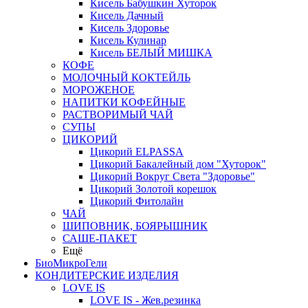
Кисель Бабушкин Хуторок
Кисель Дачный
Кисель Здоровье
Кисель Кулинар
Кисель БЕЛЫЙ МИШКА
КОФЕ
МОЛОЧНЫЙ КОКТЕЙЛЬ
МОРОЖЕНОЕ
НАПИТКИ КОФЕЙНЫЕ
РАСТВОРИМЫЙ ЧАЙ
СУПЫ
ЦИКОРИЙ
Цикорий ELPASSA
Цикорий Бакалейный дом "Хуторок"
Цикорий Вокруг Света "Здоровье"
Цикорий Золотой корешок
Цикорий Фитолайн
ЧАЙ
ШИПОВНИК, БОЯРЫШНИК
САШЕ-ПАКЕТ
Ещё
БиоМикроГели
КОНДИТЕРСКИЕ ИЗДЕЛИЯ
LOVE IS
LOVE IS - Жев.резинка