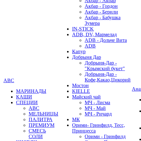
Акбар - Акбар
Акбар - Гордон
Акбар - Бернли
Акбар - Бабушка
Зумера
IN-STICK
ADB, DV, Мармелад
ADB - Дольче Вита
ADB
Капур
Добрыня Дар
Добрыня-Дар -
"Крымский букет"
Добрыня-Дар -
Кофе,Какао,Цикорий
АВС
Мостон
Ана
МАРИНАДЫ
KIELLE
КАШИ
Майский чай
СПЕЦИИ
МЧ - Лисма
АВС
МЧ - Май
МЕЛЬНИЦЫ
МЧ - Ричард
ПАЛИТРА
МК
ПРЕМИУМ
Орими- Гринфилд, Тесс,
СМЕСЬ
Принцесса
СОЛИ
Орими - Гринфилд