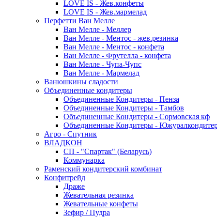
LOVE IS - Жев.конфеты
LOVE IS - Жев.мармелад
Перфетти Ван Мелле
Ван Мелле - Меллер
Ван Мелле - Ментос - жев.резинка
Ван Мелле - Ментос - конфета
Ван Мелле - Фрутелла - конфета
Ван Мелле - Чупа-Чупс
Ван Мелле - Мармелад
Ванюшкины сладости
Объединенные кондитеры
Объединенные Кондитеры - Пенза
Объединенные Кондитеры - Тамбов
Объединенные Кондитеры - Сормовская кф
Объединенные Кондитеры - Южуралкондите
Агро - Спутник
ВЛАДКОН
СП - "Спартак" (Беларусь)
Коммунарка
Раменский кондитерский комбинат
Конфитрейд
Драже
Жевательная резинка
Жевательные конфеты
Зефир / Пудра