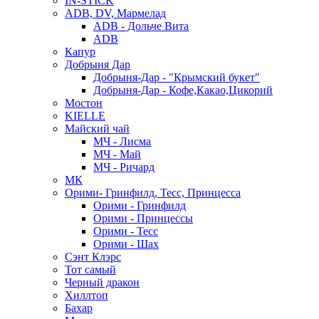
IN-STICK
ADB, DV, Мармелад
ADB - Дольче Вита
ADB
Капур
Добрыня Дар
Добрыня-Дар - "Крымский букет"
Добрыня-Дар - Кофе,Какао,Цикорий
Мостон
KIELLE
Майский чай
МЧ - Лисма
МЧ - Май
МЧ - Ричард
МК
Орими- Гринфилд, Тесс, Принцесса
Орими - Гринфилд
Орими - Принцессы
Орими - Тесс
Орими - Шах
Сэнт Клэрс
Тот самый
Черный дракон
Хиллтоп
Бахар