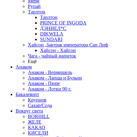
Мери
Рупай
Тарлтон
Тарлтон
PRINCE OF INGODA
ДЭНИЕЛ*С
DIKWELA
SUNDARI
Хайсон ,Завтрак императора,Сан Лиф
Хайсон - Хайсон
Чага - чайный напиток
Ещё
Анаком
Анаком - Вермишель
Анаком - Лапша и Бульон
Анаком - Пюре
Анаком - Лотки 90 г.
Бакалеяопт
Крупнов
Сахар/Сода
Вокруг света
BORHILL
ЖЕЛЕ
КАКАО
КИСЕЛИ