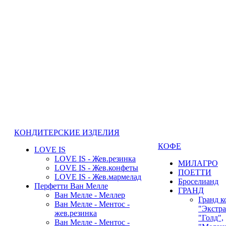
КОНДИТЕРСКИЕ ИЗДЕЛИЯ
КОФЕ
LOVE IS
LOVE IS - Жев.резинка
МИЛАГРО
LOVE IS - Жев.конфеты
ПОЕТТИ
LOVE IS - Жев.мармелад
Броселианд
Перфетти Ван Мелле
ГРАНД
Ван Мелле - Меллер
Гранд к
Ван Мелле - Ментос -
"Экстра
жев.резинка
"Голд",
Ван Мелле - Ментос -