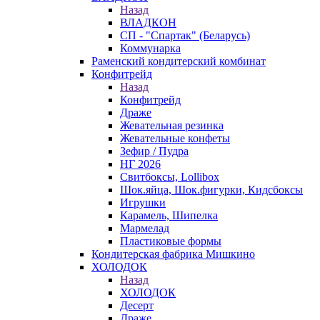
Назад
ВЛАДКОН
СП - "Спартак" (Беларусь)
Коммунарка
Раменский кондитерский комбинат
Конфитрейд
Назад
Конфитрейд
Драже
Жевательная резинка
Жевательные конфеты
Зефир / Пудра
НГ 2026
Свитбоксы, Lollibox
Шок.яйца, Шок.фигурки, Кидсбоксы
Игрушки
Карамель, Шипелка
Мармелад
Пластиковые формы
Кондитерская фабрика Мишкино
ХОЛОДОК
Назад
ХОЛОДОК
Десерт
Драже