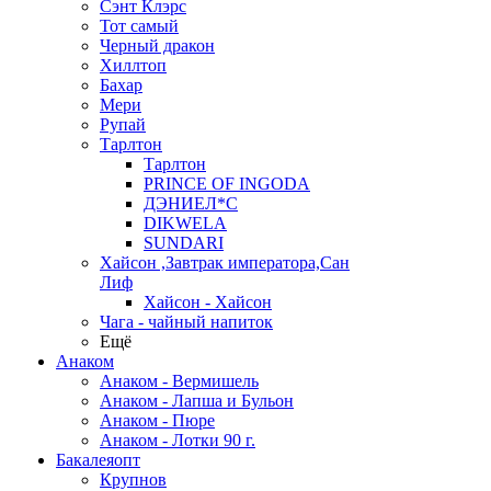
Сэнт Клэрс
Тот самый
Черный дракон
Хиллтоп
Бахар
Мери
Рупай
Тарлтон
Тарлтон
PRINCE OF INGODA
ДЭНИЕЛ*С
DIKWELA
SUNDARI
Хайсон ,Завтрак императора,Сан
Лиф
Хайсон - Хайсон
Чага - чайный напиток
Ещё
Анаком
Анаком - Вермишель
Анаком - Лапша и Бульон
Анаком - Пюре
Анаком - Лотки 90 г.
Бакалеяопт
Крупнов