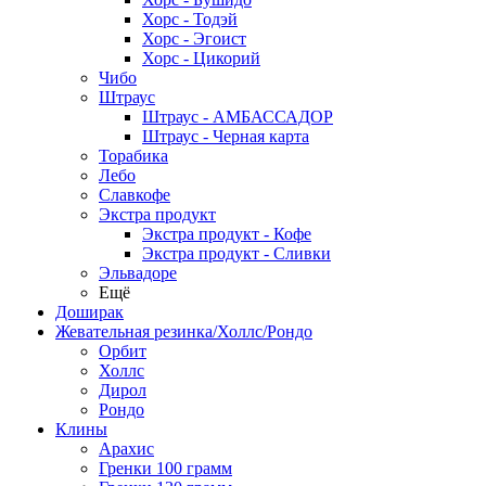
Хорс - Тодэй
Хорс - Эгоист
Хорс - Цикорий
Чибо
Штраус
Штраус - АМБАССАДОР
Штраус - Черная карта
Торабика
Лебо
Славкофе
Экстра продукт
Экстра продукт - Кофе
Экстра продукт - Сливки
Эльвадоре
Ещё
Доширак
Жевательная резинка/Холлс/Рондо
Орбит
Холлс
Дирол
Рондо
Клины
Арахис
Гренки 100 грамм