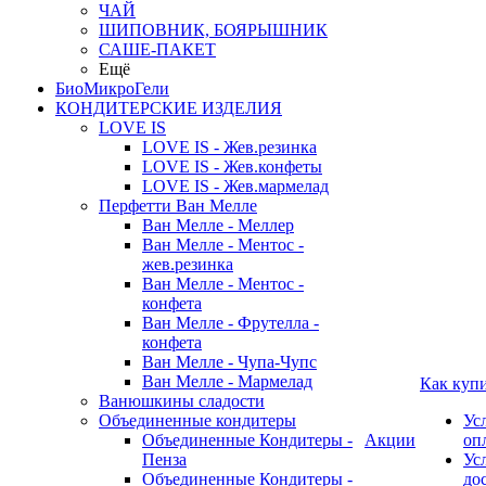
ЧАЙ
ШИПОВНИК, БОЯРЫШНИК
САШЕ-ПАКЕТ
Ещё
БиоМикроГели
КОНДИТЕРСКИЕ ИЗДЕЛИЯ
LOVE IS
LOVE IS - Жев.резинка
LOVE IS - Жев.конфеты
LOVE IS - Жев.мармелад
Перфетти Ван Мелле
Ван Мелле - Меллер
Ван Мелле - Ментос -
жев.резинка
Ван Мелле - Ментос -
конфета
Ван Мелле - Фрутелла -
конфета
Ван Мелле - Чупа-Чупс
Ван Мелле - Мармелад
Как куп
Ванюшкины сладости
Объединенные кондитеры
Ус
Объединенные Кондитеры -
Акции
оп
Пенза
Ус
Объединенные Кондитеры -
до