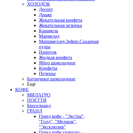
ХОЛОДОК
Десерт
Драже
Жевательная конфета
Жевательная резинка
Карамель
Мармелад
Маршмеллоу.Зефир.Сахарная
пудра
Напиток
Жидкая конфета
Яйцо шоколадное
Конфеты
Печенье
Батончики шоколадные
Ещё
КОФЕ
МИЛАГРО
ПОЕТТИ
Броселианд
ГРАНД
Гранд кофе - "Экстра",
"Голд", "Меланж",
"Эксклюзив"
Гранд кофе гранулы -