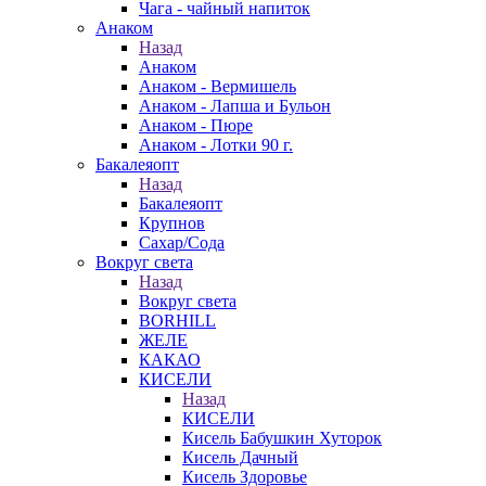
Чага - чайный напиток
Анаком
Назад
Анаком
Анаком - Вермишель
Анаком - Лапша и Бульон
Анаком - Пюре
Анаком - Лотки 90 г.
Бакалеяопт
Назад
Бакалеяопт
Крупнов
Сахар/Сода
Вокруг света
Назад
Вокруг света
BORHILL
ЖЕЛЕ
КАКАО
КИСЕЛИ
Назад
КИСЕЛИ
Кисель Бабушкин Хуторок
Кисель Дачный
Кисель Здоровье