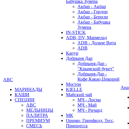
Бабушка Зумера
Акбар - Акбар
Акбар - Гордон
Акбар - Бернли
Акбар - Бабушка
Зумера
IN-STICK
ADB, DV, Мармелад
ADB - Дольче Вита
ADB
Капур
Добрыня Дар
Добрыня-Дар -
"Крымский букет"
Добрыня-Дар -
Кофе,Какао,Цикорий
АВС
Мостон
Ана
МАРИНАДЫ
KIELLE
КАШИ
Майский чай
СПЕЦИИ
МЧ - Лисма
АВС
МЧ - Май
МЕЛЬНИЦЫ
МЧ - Ричард
ПАЛИТРА
МК
ПРЕМИУМ
Орими- Гринфилд, Тесс,
СМЕСЬ
Принцесса