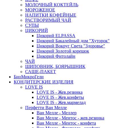
МОЛОЧНЫЙ КОКТЕЙЛЬ
МОРОЖЕНОЕ
НАПИТКИ КОФЕЙНЫЕ
РАСТВОРИМЫЙ ЧАЙ
СУПЫ
ЦИКОРИЙ
Цикорий ELPASSA
Цикорий Бакалейный дом "Хуторок"
Цикорий Вокруг Света "Здоровье"
Цикорий Золотой корешок
Цикорий Фитолайн
ЧАЙ
ШИПОВНИК, БОЯРЫШНИК
САШЕ-ПАКЕТ
БиоМикроГели
КОНДИТЕРСКИЕ ИЗДЕЛИЯ
LOVE IS
LOVE IS - Жев.резинка
LOVE IS - Жев.конфеты
LOVE IS - Жев.мармелад
Перфетти Ван Мелле
Ван Мелле - Меллер
Ван Мелле - Ментос - жев.резинка
Ван Мелле - Ментос - конфета