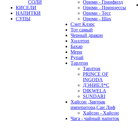
СОЛИ
Орими - Гринфилд
КИСЕЛИ
Орими - Принцессы
НАПИТКИ
Орими - Тесс
СУПЫ
Орими - Шах
Сэнт Клэрс
Тот самый
Черный дракон
Хиллтоп
Бахар
Мери
Рупай
Тарлтон
Тарлтон
PRINCE OF
INGODA
ДЭНИЕЛ*С
DIKWELA
SUNDARI
Хайсон ,Завтрак
императора,Сан Лиф
Хайсон - Хайсон
Чага - чайный напиток