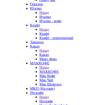
Гевалия
Италко
Назад
Италко
Италко - кофе
Крафт
Назад
Крафт
Крафт - порционный
Лавацца
Какао
Назад
Какао
Микс фикс
МАККОФЕ
Назад
МАККОФЕ
Мак Кофе
Мак Чай
Мак Шоколад
МКП (На-паях)
Нескафе
Назад
Нескафе