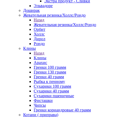
Экстра продукт - Сливки
Эльвадоре
Доширак
Жевательная резинка/Холлс/Рондо
Назад
Жевательная резинка/Холлс/Рондо
Орбит
Холлс
Дирол
Рондо
Клины
Назад
Клины
Арахис
Гренки 100 грамм
Гренки 130 грамм
Гренки 40 грамм
Рыбка к пенному
Сухарики 100 грамм
Сухарики 40 грамм
Сухарики пшеничные
Фисташки
Чипсы
Гренки кориандровые 40 грамм
Котани ( приправа)