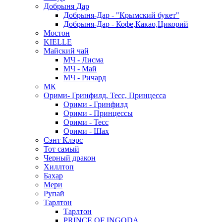
Добрыня Дар
Добрыня-Дар - "Крымский букет"
Добрыня-Дар - Кофе,Какао,Цикорий
Мостон
KIELLE
Майский чай
МЧ - Лисма
МЧ - Май
МЧ - Ричард
МК
Орими- Гринфилд, Тесс, Принцесса
Орими - Гринфилд
Орими - Принцессы
Орими - Тесс
Орими - Шах
Сэнт Клэрс
Тот самый
Черный дракон
Хиллтоп
Бахар
Мери
Рупай
Тарлтон
Тарлтон
PRINCE OF INGODA