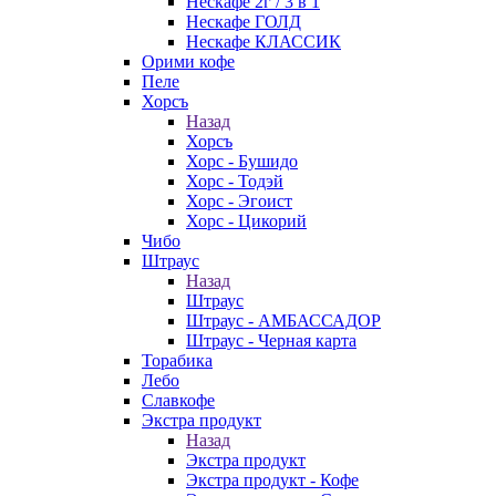
Нескафе 2г / 3 в 1
Нескафе ГОЛД
Нескафе КЛАССИК
Орими кофе
Пеле
Хорсъ
Назад
Хорсъ
Хорс - Бушидо
Хорс - Тодэй
Хорс - Эгоист
Хорс - Цикорий
Чибо
Штраус
Назад
Штраус
Штраус - АМБАССАДОР
Штраус - Черная карта
Торабика
Лебо
Славкофе
Экстра продукт
Назад
Экстра продукт
Экстра продукт - Кофе