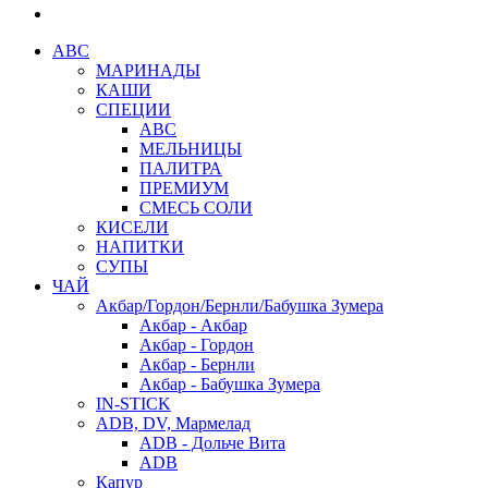
АВС
МАРИНАДЫ
КАШИ
СПЕЦИИ
АВС
МЕЛЬНИЦЫ
ПАЛИТРА
ПРЕМИУМ
СМЕСЬ СОЛИ
КИСЕЛИ
НАПИТКИ
СУПЫ
ЧАЙ
Акбар/Гордон/Бернли/Бабушка Зумера
Акбар - Акбар
Акбар - Гордон
Акбар - Бернли
Акбар - Бабушка Зумера
IN-STICK
ADB, DV, Мармелад
ADB - Дольче Вита
ADB
Капур