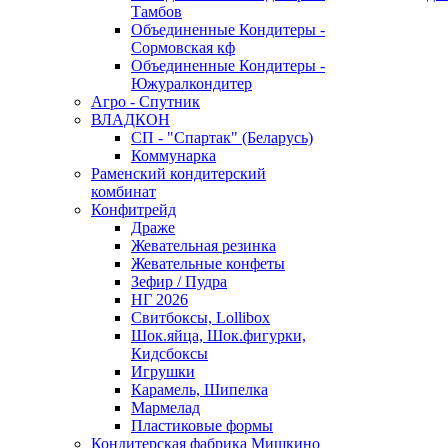
Тамбов
Объединенные Кондитеры -
Сормовская кф
Объединенные Кондитеры -
Южуралкондитер
Агро - Спутник
ВЛАДКОН
СП - "Спартак" (Беларусь)
Коммунарка
Раменский кондитерский
комбинат
Конфитрейд
Драже
Жевательная резинка
Жевательные конфеты
Зефир / Пудра
НГ 2026
Свитбоксы, Lollibox
Шок.яйца, Шок.фигурки,
Кидсбоксы
Игрушки
Карамель, Шипелка
Мармелад
Пластиковые формы
Кондитерская фабрика Мишкино