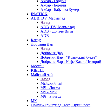
Акбар - Гордон
Акбар - Бернли
Акбар - Бабушка Зумера
IN-STICK
ADB, DV, Мармелад
Назад
ADB, DV, Мармелад
ADB - Дольче Вита
ADB
Капур
Добрыня Дар
Назад
Добрыня Дар
Добрыня-Дар - "Крымский букет"
Добрыня-Дар - Кофе,Какао,Цикорий
Мостон
KIELLE
Майский чай
Назад
Майский чай
МЧ - Лисма
МЧ - Май
МЧ - Ричард
МК
Орими- Гринфилд, Тесс, Принцесса