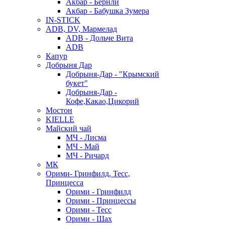
Акбар - Бернли
Акбар - Бабушка Зумера
IN-STICK
ADB, DV, Мармелад
ADB - Дольче Вита
ADB
Капур
Добрыня Дар
Добрыня-Дар - "Крымский
букет"
Добрыня-Дар -
Кофе,Какао,Цикорий
Мостон
KIELLE
Майский чай
МЧ - Лисма
МЧ - Май
МЧ - Ричард
МК
Орими- Гринфилд, Тесс,
Принцесса
Орими - Гринфилд
Орими - Принцессы
Орими - Тесс
Орими - Шах