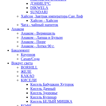
ДЭНИЕЛ*С
DIKWELA
SUNDARI
Хайсон ,Завтрак императора,Сан Лиф
Хайсон - Хайсон
Чага - чайный напиток
Анаком
Анаком - Вермишель
Анаком - Лапша и Бульон
Анаком - Пюре
Анаком - Лотки 90 г.
Бакалеяопт
Крупнов
Сахар/Сода
Вокруг света
BORHILL
ЖЕЛЕ
КАКАО
КИСЕЛИ
Кисель Бабушкин Хуторок
Кисель Дачный
Кисель Здоровье
Кисель Кулинар
Кисель БЕЛЫЙ МИШКА
КОФЕ