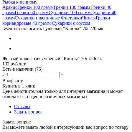
Рыбка к пенному
Арахис
Гренки 100 грамм
Гренки 130 грамм
Гренки 40
грамм
Гренки 60 грамм
Сухарики 100 грамм
Сухарики 40
грамм
Сухарики пшеничные
Фисташки
Чипсы
Гренки
кориандровые 40 грамм
Сухарики с соусом
-
Желтый полосатик сушеный "Клины" 70г /20пак
Желтый полосатик сушеный "Клины" 70г /20пак
132
руб.
/шт
Есть в наличии
(75)
-
+
В корзину
Купить в 1 клик
Цена действительна только для интернет-магазина и может
отличаться от цен в розничных магазинах
Отзывы
Задать вопрос
Задать вопрос
Вы можете задать любой интересующий вас вопрос по товару