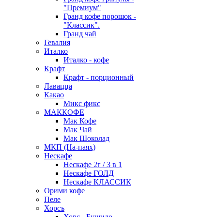
"Премиум"
Гранд кофе порошок -
"Классик".
Гранд чай
Гевалия
Италко
Италко - кофе
Крафт
Крафт - порционный
Лавацца
Какао
Микс фикс
МАККОФЕ
Мак Кофе
Мак Чай
Мак Шоколад
МКП (На-паях)
Нескафе
Нескафе 2г / 3 в 1
Нескафе ГОЛД
Нескафе КЛАССИК
Орими кофе
Пеле
Хорсъ
Хорс - Бушидо