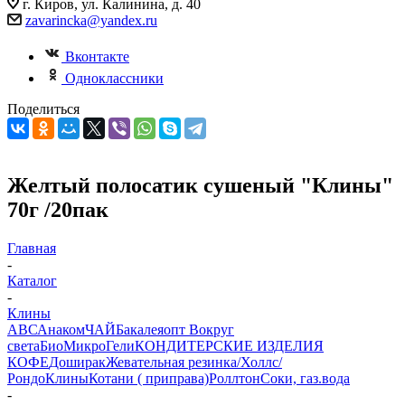
г. Киров, ул. Калинина, д. 40
zavarincka@yandex.ru
Вконтакте
Одноклассники
Поделиться
Желтый полосатик сушеный "Клины"
70г /20пак
Главная
-
Каталог
-
Клины
АВС
Анаком
ЧАЙ
Бакалеяопт
Вокруг
света
БиоМикроГели
КОНДИТЕРСКИЕ ИЗДЕЛИЯ
КОФЕ
Доширак
Жевательная резинка/Холлс/
Рондо
Клины
Котани ( приправа)
Роллтон
Соки, газ.вода
-