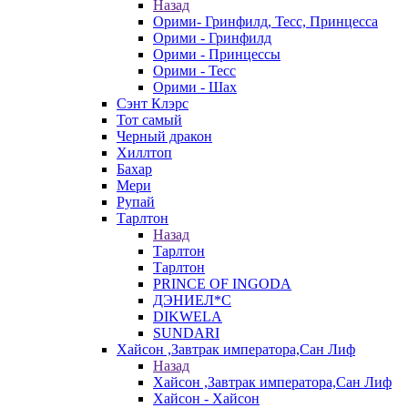
Назад
Орими- Гринфилд, Тесс, Принцесса
Орими - Гринфилд
Орими - Принцессы
Орими - Тесс
Орими - Шах
Сэнт Клэрс
Тот самый
Черный дракон
Хиллтоп
Бахар
Мери
Рупай
Тарлтон
Назад
Тарлтон
Тарлтон
PRINCE OF INGODA
ДЭНИЕЛ*С
DIKWELA
SUNDARI
Хайсон ,Завтрак императора,Сан Лиф
Назад
Хайсон ,Завтрак императора,Сан Лиф
Хайсон - Хайсон