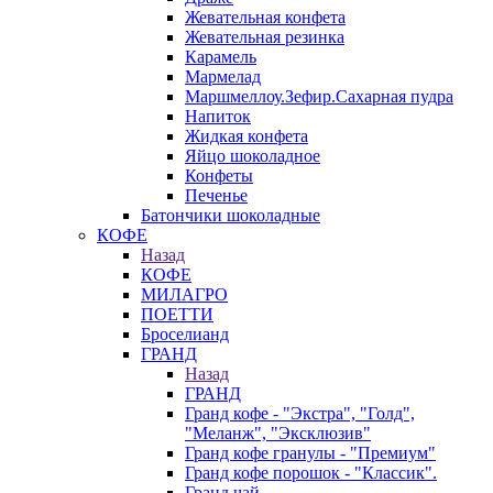
Жевательная конфета
Жевательная резинка
Карамель
Мармелад
Маршмеллоу.Зефир.Сахарная пудра
Напиток
Жидкая конфета
Яйцо шоколадное
Конфеты
Печенье
Батончики шоколадные
КОФЕ
Назад
КОФЕ
МИЛАГРО
ПОЕТТИ
Броселианд
ГРАНД
Назад
ГРАНД
Гранд кофе - "Экстра", "Голд",
"Меланж", "Эксклюзив"
Гранд кофе гранулы - "Премиум"
Гранд кофе порошок - "Классик".
Гранд чай