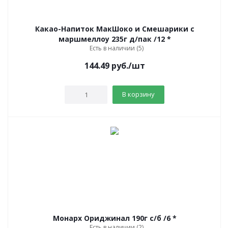
Какао-Напиток МакШоко и Смешарики с
маршмеллоу 235г д/пак /12 *
Есть в наличии (5)
144.49
руб.
/шт
В корзину
Монарх Ориджинал 190г c/б /6 *
Есть в наличии (2)