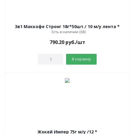
3в1 Маккофе Стронг 18г*50шт./ 10 м/у лента *
Есть в наличии (68)
790.20
руб.
/шт
В корзину
Жокей Импер 75г м/у /12 *