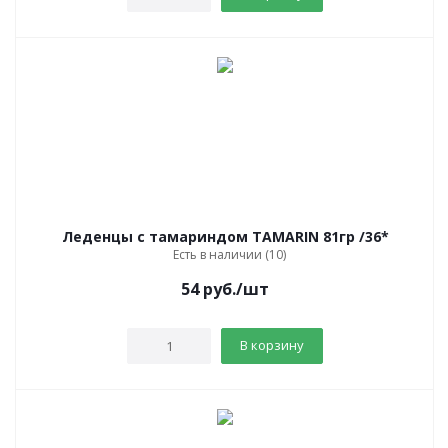
Леденцы с тамариндом TAMARIN 81гр /36*
Есть в наличии (10)
54
руб.
/шт
В корзину