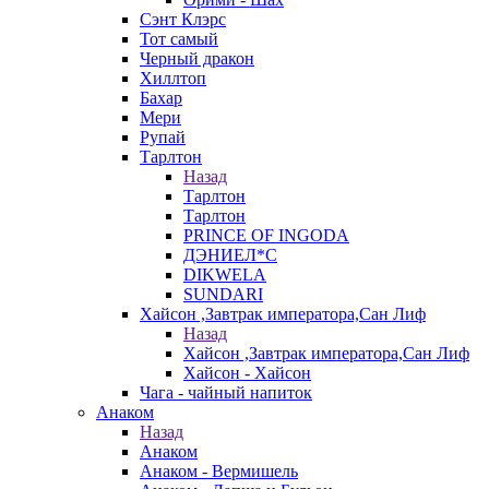
Сэнт Клэрс
Тот самый
Черный дракон
Хиллтоп
Бахар
Мери
Рупай
Тарлтон
Назад
Тарлтон
Тарлтон
PRINCE OF INGODA
ДЭНИЕЛ*С
DIKWELA
SUNDARI
Хайсон ,Завтрак императора,Сан Лиф
Назад
Хайсон ,Завтрак императора,Сан Лиф
Хайсон - Хайсон
Чага - чайный напиток
Анаком
Назад
Анаком
Анаком - Вермишель