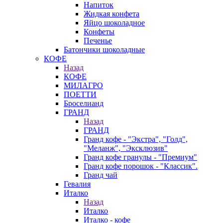
Напиток
Жидкая конфета
Яйцо шоколадное
Конфеты
Печенье
Батончики шоколадные
КОФЕ
Назад
КОФЕ
МИЛАГРО
ПОЕТТИ
Броселианд
ГРАНД
Назад
ГРАНД
Гранд кофе - "Экстра", "Голд",
"Меланж", "Эксклюзив"
Гранд кофе гранулы - "Премиум"
Гранд кофе порошок - "Классик".
Гранд чай
Гевалия
Италко
Назад
Италко
Италко - кофе