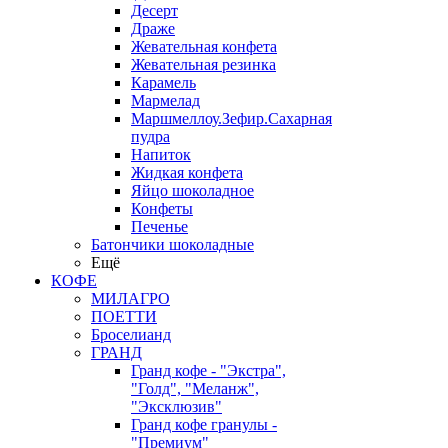
Десерт
Драже
Жевательная конфета
Жевательная резинка
Карамель
Мармелад
Маршмеллоу.Зефир.Сахарная
пудра
Напиток
Жидкая конфета
Яйцо шоколадное
Конфеты
Печенье
Батончики шоколадные
Ещё
КОФЕ
МИЛАГРО
ПОЕТТИ
Броселианд
ГРАНД
Гранд кофе - "Экстра",
"Голд", "Меланж",
"Эксклюзив"
Гранд кофе гранулы -
"Премиум"