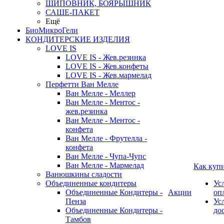
ШИПОВНИК, БОЯРЫШНИК
САШЕ-ПАКЕТ
Ещё
БиоМикроГели
КОНДИТЕРСКИЕ ИЗДЕЛИЯ
LOVE IS
LOVE IS - Жев.резинка
LOVE IS - Жев.конфеты
LOVE IS - Жев.мармелад
Перфетти Ван Мелле
Ван Мелле - Меллер
Ван Мелле - Ментос -
жев.резинка
Ван Мелле - Ментос -
конфета
Ван Мелле - Фрутелла -
конфета
Ван Мелле - Чупа-Чупс
Ван Мелле - Мармелад
Как куп
Ванюшкины сладости
Объединенные кондитеры
Ус
Объединенные Кондитеры -
Акции
оп
Пенза
Ус
Объединенные Кондитеры -
до
Тамбов