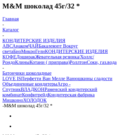
М&М шоколад 45г/32 *
Главная
-
Каталог
-
КОНДИТЕРСКИЕ ИЗДЕЛИЯ
АВС
Анаком
ЧАЙ
Бакалеяопт
Вокруг
света
БиоМикроГели
КОНДИТЕРСКИЕ ИЗДЕЛИЯ
КОФЕ
Доширак
Жевательная резинка/Холлс/
Рондо
Клины
Котани ( приправа)
Роллтон
Соки, газ.вода
-
Батончики шоколадные
LOVE IS
Перфетти Ван Мелле
Ванюшкины сладости
Объединенные кондитеры
Агро -
Спутник
ВЛАДКОН
Раменский кондитерский
комбинат
Конфитрейд
Кондитерская фабрика
Мишкино
ХОЛОДОК
-
М&М шоколад 45г/32 *