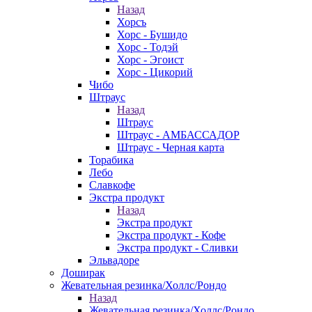
Назад
Хорсъ
Хорс - Бушидо
Хорс - Тодэй
Хорс - Эгоист
Хорс - Цикорий
Чибо
Штраус
Назад
Штраус
Штраус - АМБАССАДОР
Штраус - Черная карта
Торабика
Лебо
Славкофе
Экстра продукт
Назад
Экстра продукт
Экстра продукт - Кофе
Экстра продукт - Сливки
Эльвадоре
Доширак
Жевательная резинка/Холлс/Рондо
Назад
Жевательная резинка/Холлс/Рондо