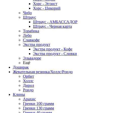
Хорс - Эгоист
Хорс - Цикорий
Чибо
Штраус
Штраус - АМБАССАДОР
Штраус - Черная карта
Торабика
Лебо
Славкофе
Экстра продукт
Экстра продукт - Кофе
Экстра продукт - Сливки
Эльвадоре
Ещё
Доширак
Жевательная резинка/Холлс/Рондо
Орбит
Холлс
Дирол
Рондо
Клины
Арахис
Гренки 100 грамм
Гренки 130 грамм
Гренки 40 грамм