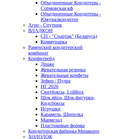
Объединенные Кондитеры -
Сормовская кф
Объединенные Кондитеры -
Южуралкондитер
Агро - Спутник
ВЛАДКОН
СП - "Спартак" (Беларусь)
Коммунарка
Раменский кондитерский
комбинат
Конфитрейд
Драже
Жевательная резинка
Жевательные конфеты
Зефир / Пудра
НГ 2026
Свитбоксы, Lollibox
Шок.яйца, Шок.фигурки,
Кидсбоксы
Игрушки
Карамель, Шипелка
Мармелад
Пластиковые формы
Кондитерская фабрика Мишкино
ХОЛОДОК