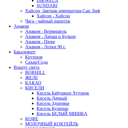
DIKWELA
SUNDARI
Хайсон ,Завтрак императора,Сан Лиф
Хайсон - Хайсон
Чага - чайный напиток
Анаком
Анаком - Вермишель
Анаком - Лапша и Бульон
Анаком - Пюре
Анаком - Лотки 90 г.
Бакалеяопт
Крупнов
Сахар/Сода
Вокруг света
BORHILL
ЖЕЛЕ
КАКАО
КИСЕЛИ
Кисель Бабушкин Хуторок
Кисель Дачный
Кисель Здоровье
Кисель Кулинар
Кисель БЕЛЫЙ МИШКА
КОФЕ
МОЛОЧНЫЙ КОКТЕЙЛЬ