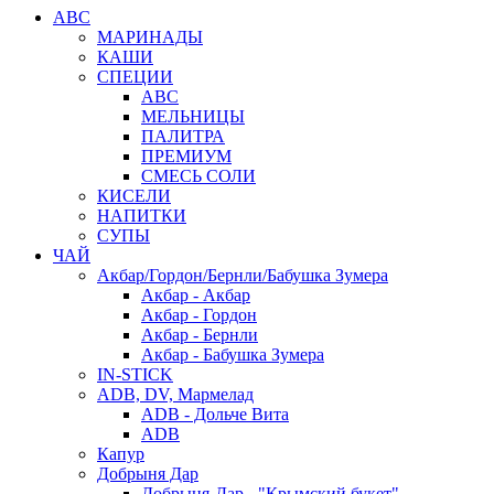
АВС
МАРИНАДЫ
КАШИ
СПЕЦИИ
АВС
МЕЛЬНИЦЫ
ПАЛИТРА
ПРЕМИУМ
СМЕСЬ СОЛИ
КИСЕЛИ
НАПИТКИ
СУПЫ
ЧАЙ
Акбар/Гордон/Бернли/Бабушка Зумера
Акбар - Акбар
Акбар - Гордон
Акбар - Бернли
Акбар - Бабушка Зумера
IN-STICK
ADB, DV, Мармелад
ADB - Дольче Вита
ADB
Капур
Добрыня Дар
Добрыня-Дар - "Крымский букет"