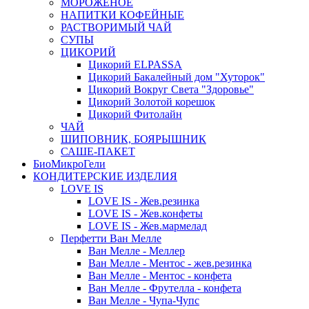
МОРОЖЕНОЕ
НАПИТКИ КОФЕЙНЫЕ
РАСТВОРИМЫЙ ЧАЙ
СУПЫ
ЦИКОРИЙ
Цикорий ELPASSA
Цикорий Бакалейный дом "Хуторок"
Цикорий Вокруг Света "Здоровье"
Цикорий Золотой корешок
Цикорий Фитолайн
ЧАЙ
ШИПОВНИК, БОЯРЫШНИК
САШЕ-ПАКЕТ
БиоМикроГели
КОНДИТЕРСКИЕ ИЗДЕЛИЯ
LOVE IS
LOVE IS - Жев.резинка
LOVE IS - Жев.конфеты
LOVE IS - Жев.мармелад
Перфетти Ван Мелле
Ван Мелле - Меллер
Ван Мелле - Ментос - жев.резинка
Ван Мелле - Ментос - конфета
Ван Мелле - Фрутелла - конфета
Ван Мелле - Чупа-Чупс