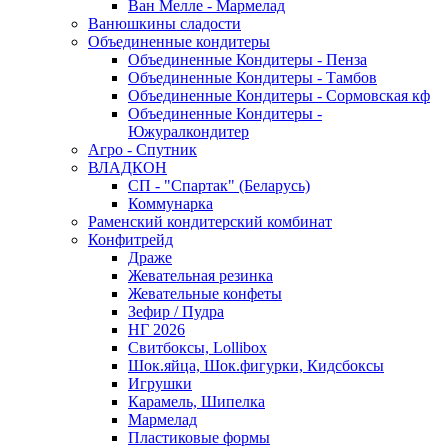
Ван Мелле - Мармелад
Ванюшкины сладости
Объединенные кондитеры
Объединенные Кондитеры - Пенза
Объединенные Кондитеры - Тамбов
Объединенные Кондитеры - Сормовская кф
Объединенные Кондитеры -
Южуралкондитер
Агро - Спутник
ВЛАДКОН
СП - "Спартак" (Беларусь)
Коммунарка
Раменский кондитерский комбинат
Конфитрейд
Драже
Жевательная резинка
Жевательные конфеты
Зефир / Пудра
НГ 2026
Свитбоксы, Lollibox
Шок.яйца, Шок.фигурки, Кидсбоксы
Игрушки
Карамель, Шипелка
Мармелад
Пластиковые формы