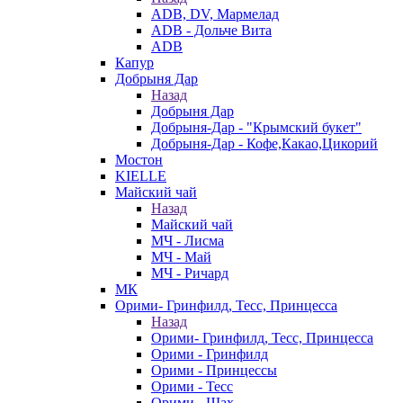
ADB, DV, Мармелад
ADB - Дольче Вита
ADB
Капур
Добрыня Дар
Назад
Добрыня Дар
Добрыня-Дар - "Крымский букет"
Добрыня-Дар - Кофе,Какао,Цикорий
Мостон
KIELLE
Майский чай
Назад
Майский чай
МЧ - Лисма
МЧ - Май
МЧ - Ричард
МК
Орими- Гринфилд, Тесс, Принцесса
Назад
Орими- Гринфилд, Тесс, Принцесса
Орими - Гринфилд
Орими - Принцессы
Орими - Тесс
Орими - Шах