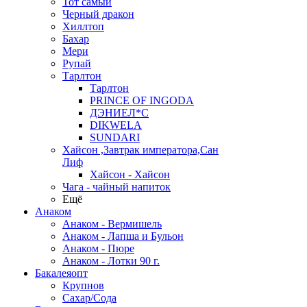
Тот самый
Черный дракон
Хиллтоп
Бахар
Мери
Рупай
Тарлтон
Тарлтон
PRINCE OF INGODA
ДЭНИЕЛ*С
DIKWELA
SUNDARI
Хайсон ,Завтрак императора,Сан
Лиф
Хайсон - Хайсон
Чага - чайный напиток
Ещё
Анаком
Анаком - Вермишель
Анаком - Лапша и Бульон
Анаком - Пюре
Анаком - Лотки 90 г.
Бакалеяопт
Крупнов
Сахар/Сода