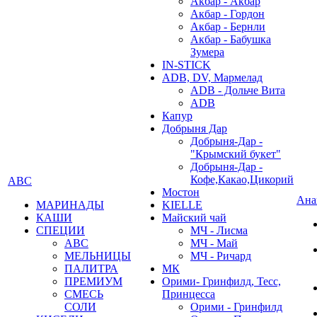
Акбар - Акбар
Акбар - Гордон
Акбар - Бернли
Акбар - Бабушка
Зумера
IN-STICK
ADB, DV, Мармелад
ADB - Дольче Вита
ADB
Капур
Добрыня Дар
Добрыня-Дар -
"Крымский букет"
Добрыня-Дар -
Кофе,Какао,Цикорий
АВС
Мостон
Ана
МАРИНАДЫ
KIELLE
КАШИ
Майский чай
СПЕЦИИ
МЧ - Лисма
АВС
МЧ - Май
МЕЛЬНИЦЫ
МЧ - Ричард
ПАЛИТРА
МК
ПРЕМИУМ
Орими- Гринфилд, Тесс,
СМЕСЬ
Принцесса
СОЛИ
Орими - Гринфилд