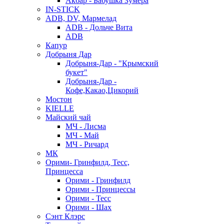
Акбар - Бабушка Зумера
IN-STICK
ADB, DV, Мармелад
ADB - Дольче Вита
ADB
Капур
Добрыня Дар
Добрыня-Дар - "Крымский
букет"
Добрыня-Дар -
Кофе,Какао,Цикорий
Мостон
KIELLE
Майский чай
МЧ - Лисма
МЧ - Май
МЧ - Ричард
МК
Орими- Гринфилд, Тесс,
Принцесса
Орими - Гринфилд
Орими - Принцессы
Орими - Тесс
Орими - Шах
Сэнт Клэрс