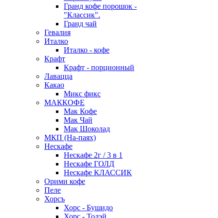
Гранд кофе порошок -
"Классик".
Гранд чай
Гевалия
Италко
Италко - кофе
Крафт
Крафт - порционный
Лавацца
Какао
Микс фикс
МАККОФЕ
Мак Кофе
Мак Чай
Мак Шоколад
МКП (На-паях)
Нескафе
Нескафе 2г / 3 в 1
Нескафе ГОЛД
Нескафе КЛАССИК
Орими кофе
Пеле
Хорсъ
Хорс - Бушидо
Хорс - Тодэй