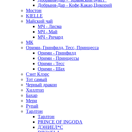
Добрыня-Дар - Кофе,Какао,Цикорий
Мостон
KIELLE
Майский чай
МЧ - Лисма
МЧ - Май
МЧ - Ричард
МК
Орими- Гринфилд, Тесс, Принцесса
Орими - Гринфилд
Орими - Принцессы
Орими - Тесс
Орими - Шах
Сэнт Клэрс
Тот самый
Черный дракон
Хиллтоп
Бахар
Мери
Рупай
Тарлтон
Тарлтон
PRINCE OF INGODA
ДЭНИЕЛ*С