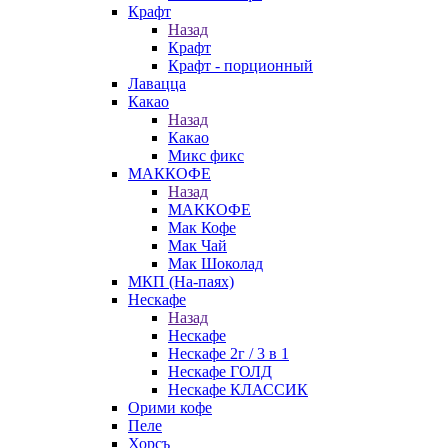
Крафт
Назад
Крафт
Крафт - порционный
Лавацца
Какао
Назад
Какао
Микс фикс
МАККОФЕ
Назад
МАККОФЕ
Мак Кофе
Мак Чай
Мак Шоколад
МКП (На-паях)
Нескафе
Назад
Нескафе
Нескафе 2г / 3 в 1
Нескафе ГОЛД
Нескафе КЛАССИК
Орими кофе
Пеле
Хорсъ