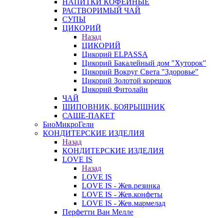
НАПИТКИ КОФЕЙНЫЕ
РАСТВОРИМЫЙ ЧАЙ
СУПЫ
ЦИКОРИЙ
Назад
ЦИКОРИЙ
Цикорий ELPASSA
Цикорий Бакалейный дом "Хуторок"
Цикорий Вокруг Света "Здоровье"
Цикорий Золотой корешок
Цикорий Фитолайн
ЧАЙ
ШИПОВНИК, БОЯРЫШНИК
САШЕ-ПАКЕТ
БиоМикроГели
КОНДИТЕРСКИЕ ИЗДЕЛИЯ
Назад
КОНДИТЕРСКИЕ ИЗДЕЛИЯ
LOVE IS
Назад
LOVE IS
LOVE IS - Жев.резинка
LOVE IS - Жев.конфеты
LOVE IS - Жев.мармелад
Перфетти Ван Мелле