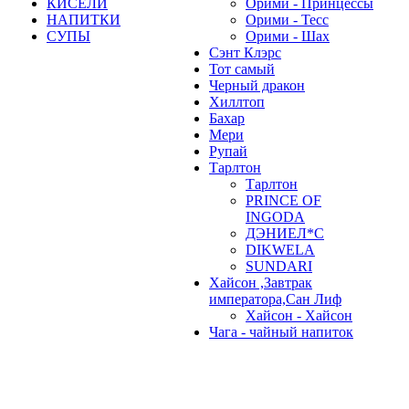
КИСЕЛИ
Орими - Принцессы
НАПИТКИ
Орими - Тесс
СУПЫ
Орими - Шах
Сэнт Клэрс
Тот самый
Черный дракон
Хиллтоп
Бахар
Мери
Рупай
Тарлтон
Тарлтон
PRINCE OF
INGODA
ДЭНИЕЛ*С
DIKWELA
SUNDARI
Хайсон ,Завтрак
императора,Сан Лиф
Хайсон - Хайсон
Чага - чайный напиток