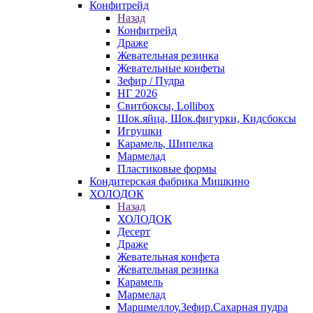
Конфитрейд
Назад
Конфитрейд
Драже
Жевательная резинка
Жевательные конфеты
Зефир / Пудра
НГ 2026
Свитбоксы, Lollibox
Шок.яйца, Шок.фигурки, Кидсбоксы
Игрушки
Карамель, Шипелка
Мармелад
Пластиковые формы
Кондитерская фабрика Мишкино
ХОЛОДОК
Назад
ХОЛОДОК
Десерт
Драже
Жевательная конфета
Жевательная резинка
Карамель
Мармелад
Маршмеллоу.Зефир.Сахарная пудра