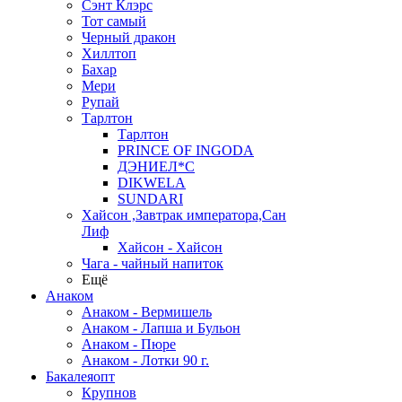
Сэнт Клэрс
Тот самый
Черный дракон
Хиллтоп
Бахар
Мери
Рупай
Тарлтон
Тарлтон
PRINCE OF INGODA
ДЭНИЕЛ*С
DIKWELA
SUNDARI
Хайсон ,Завтрак императора,Сан
Лиф
Хайсон - Хайсон
Чага - чайный напиток
Ещё
Анаком
Анаком - Вермишель
Анаком - Лапша и Бульон
Анаком - Пюре
Анаком - Лотки 90 г.
Бакалеяопт
Крупнов