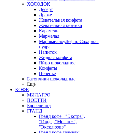
ХОЛОДОК
Десерт
Драже
Жевательная конфета
Жевательная резинка
Карамель
Мармелад
Маршмеллоу.Зефир.Сахарная
пудра
Напиток
Жидкая конфета
Яйцо шоколадное
Конфеты
Печенье
Батончики шоколадные
Ещё
КОФЕ
МИЛАГРО
ПОЕТТИ
Броселианд
ГРАНД
Гранд кофе - "Экстра",
"Голд", "Меланж",
"Эксклюзив"
Гранд кофе гранулы -