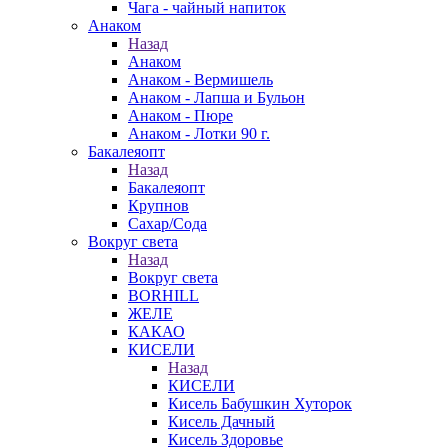
Чага - чайный напиток
Анаком
Назад
Анаком
Анаком - Вермишель
Анаком - Лапша и Бульон
Анаком - Пюре
Анаком - Лотки 90 г.
Бакалеяопт
Назад
Бакалеяопт
Крупнов
Сахар/Сода
Вокруг света
Назад
Вокруг света
BORHILL
ЖЕЛЕ
КАКАО
КИСЕЛИ
Назад
КИСЕЛИ
Кисель Бабушкин Хуторок
Кисель Дачный
Кисель Здоровье