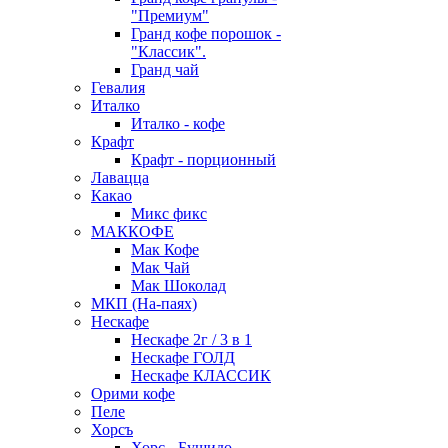
"Премиум"
Гранд кофе порошок -
"Классик".
Гранд чай
Гевалия
Италко
Италко - кофе
Крафт
Крафт - порционный
Лавацца
Какао
Микс фикс
МАККОФЕ
Мак Кофе
Мак Чай
Мак Шоколад
МКП (На-паях)
Нескафе
Нескафе 2г / 3 в 1
Нескафе ГОЛД
Нескафе КЛАССИК
Орими кофе
Пеле
Хорсъ
Хорс - Бушидо