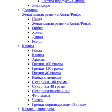
Экстра продукт - Сливки
Эльвадоре
Доширак
Жевательная резинка/Холлс/Рондо
Назад
Жевательная резинка/Холлс/Рондо
Орбит
Холлс
Дирол
Рондо
Клины
Назад
Клины
Арахис
Гренки 100 грамм
Гренки 130 грамм
Гренки 40 грамм
Рыбка к пенному
Сухарики 100 грамм
Сухарики 40 грамм
Сухарики пшеничные
Фисташки
Чипсы
Гренки кориандровые 40 грамм
Котани ( приправа)