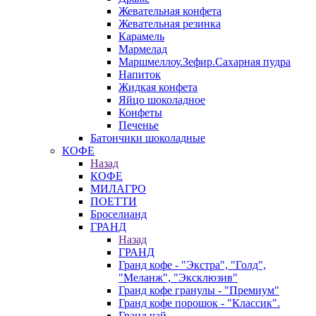
Жевательная конфета
Жевательная резинка
Карамель
Мармелад
Маршмеллоу.Зефир.Сахарная пудра
Напиток
Жидкая конфета
Яйцо шоколадное
Конфеты
Печенье
Батончики шоколадные
КОФЕ
Назад
КОФЕ
МИЛАГРО
ПОЕТТИ
Броселианд
ГРАНД
Назад
ГРАНД
Гранд кофе - "Экстра", "Голд",
"Меланж", "Эксклюзив"
Гранд кофе гранулы - "Премиум"
Гранд кофе порошок - "Классик".
Гранд чай