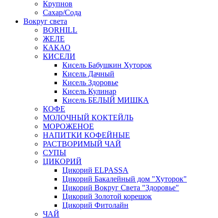
Крупнов
Сахар/Сода
Вокруг света
BORHILL
ЖЕЛЕ
КАКАО
КИСЕЛИ
Кисель Бабушкин Хуторок
Кисель Дачный
Кисель Здоровье
Кисель Кулинар
Кисель БЕЛЫЙ МИШКА
КОФЕ
МОЛОЧНЫЙ КОКТЕЙЛЬ
МОРОЖЕНОЕ
НАПИТКИ КОФЕЙНЫЕ
РАСТВОРИМЫЙ ЧАЙ
СУПЫ
ЦИКОРИЙ
Цикорий ELPASSA
Цикорий Бакалейный дом "Хуторок"
Цикорий Вокруг Света "Здоровье"
Цикорий Золотой корешок
Цикорий Фитолайн
ЧАЙ