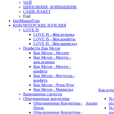
ЧАЙ
ШИПОВНИК, БОЯРЫШНИК
САШЕ-ПАКЕТ
Ещё
БиоМикроГели
КОНДИТЕРСКИЕ ИЗДЕЛИЯ
LOVE IS
LOVE IS - Жев.резинка
LOVE IS - Жев.конфеты
LOVE IS - Жев.мармелад
Перфетти Ван Мелле
Ван Мелле - Меллер
Ван Мелле - Ментос -
жев.резинка
Ван Мелле - Ментос -
конфета
Ван Мелле - Фрутелла -
конфета
Ван Мелле - Чупа-Чупс
Ван Мелле - Мармелад
Как куп
Ванюшкины сладости
Объединенные кондитеры
Ус
Объединенные Кондитеры -
Акции
оп
Пенза
Ус
Объединенные Кондитеры -
до