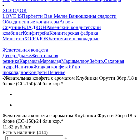
-
ХОЛОДОК
LOVE IS
Перфетти Ван Мелле
Ванюшкины сладости
Объединенные кондитеры
Агро -
Спутник
ВЛАДКОН
Раменский кондитерский
комбинат
Конфитрейд
Кондитерская фабрика
Мишкино
ХОЛОДОК
Батончики шоколадные
-
Жевательная конфета
Десерт
Драже
Жевательная
резинка
Карамель
Мармелад
Маршмеллоу.Зефир.Сахарная
пудра
Напиток
Жидкая конфета
Яйцо
шоколадное
Конфеты
Печенье
-
Жевательная конфета с ароматом Клубники Фрутти 36гр /18 в
блоке (CC-150)/24 бл.в кор.*
Жевательная конфета с ароматом Клубники Фрутти 36гр /18 в
блоке (CC-150)/24 бл.в кор.*
11.82
руб.
/шт
Есть в наличии
(414)
-
+