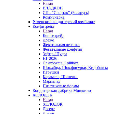
Назад
ВЛАДКОН
СП - "Спартак" (Беларусь)
Коммунарка
Раменский кондитерский комбинат
Конфитрейд
Назад
Конфитрейд
Драже
Жевательная резинка
Жевательные конфеты
Зефир / Пудра
НГ 2026
Свитбоксы, Lollibox
Шок.яйца, Шок.фигурки, Кидсбоксы
Игрушки
Карамель, Шипелка
Мармелад
Пластиковые формы
Кондитерская фабрика Мишкино
ХОЛОДОК
Назад
ХОЛОДОК
Десерт
Драже