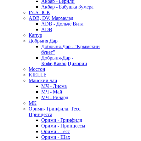
Акбар - Бернли
Акбар - Бабушка Зумера
IN-STICK
ADB, DV, Мармелад
ADB - Дольче Вита
ADB
Капур
Добрыня Дар
Добрыня-Дар - "Крымский
букет"
Добрыня-Дар -
Кофе,Какао,Цикорий
Мостон
KIELLE
Майский чай
МЧ - Лисма
МЧ - Май
МЧ - Ричард
МК
Орими- Гринфилд, Тесс,
Принцесса
Орими - Гринфилд
Орими - Принцессы
Орими - Тесс
Орими - Шах