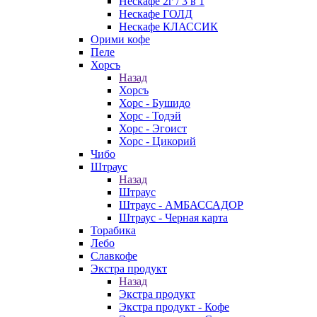
Нескафе 2г / 3 в 1
Нескафе ГОЛД
Нескафе КЛАССИК
Орими кофе
Пеле
Хорсъ
Назад
Хорсъ
Хорс - Бушидо
Хорс - Тодэй
Хорс - Эгоист
Хорс - Цикорий
Чибо
Штраус
Назад
Штраус
Штраус - АМБАССАДОР
Штраус - Черная карта
Торабика
Лебо
Славкофе
Экстра продукт
Назад
Экстра продукт
Экстра продукт - Кофе