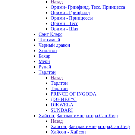
Назад
Орими- Гринфилд, Тесс, Принцесса
Орими - Гринфилд
Орими - Принцессы
Орими - Тесс
Орими - Шах
Сэнт Клэрс
Тот самый
Черный дракон
Хиллтоп
Бахар
Мери
Рупай
Тарлтон
Назад
Тарлтон
Тарлтон
PRINCE OF INGODA
ДЭНИЕЛ*С
DIKWELA
SUNDARI
Хайсон ,Завтрак императора,Сан Лиф
Назад
Хайсон ,Завтрак императора,Сан Лиф
Хайсон - Хайсон