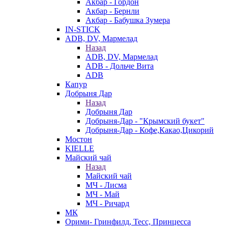
Акбар - Гордон
Акбар - Бернли
Акбар - Бабушка Зумера
IN-STICK
ADB, DV, Мармелад
Назад
ADB, DV, Мармелад
ADB - Дольче Вита
ADB
Капур
Добрыня Дар
Назад
Добрыня Дар
Добрыня-Дар - "Крымский букет"
Добрыня-Дар - Кофе,Какао,Цикорий
Мостон
KIELLE
Майский чай
Назад
Майский чай
МЧ - Лисма
МЧ - Май
МЧ - Ричард
МК
Орими- Гринфилд, Тесс, Принцесса