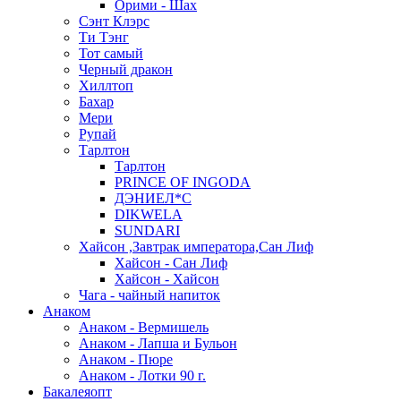
Орими - Шах
Сэнт Клэрс
Ти Тэнг
Тот самый
Черный дракон
Хиллтоп
Бахар
Мери
Рупай
Тарлтон
Тарлтон
PRINCE OF INGODA
ДЭНИЕЛ*С
DIKWELA
SUNDARI
Хайсон ,Завтрак императора,Сан Лиф
Хайсон - Сан Лиф
Хайсон - Хайсон
Чага - чайный напиток
Анаком
Анаком - Вермишель
Анаком - Лапша и Бульон
Анаком - Пюре
Анаком - Лотки 90 г.
Бакалеяопт