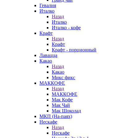
Гевалия
Италко
Назад
Италко
Италко - кофе
Крафт
Назад
Крафт
Крафт - порционный
Лавацца
Какао
Назад
Какао
Микс фикс
МАККОФЕ
Назад
МАККОФЕ
Мак Кофе
Мак Чай
Мак Шоколад
МКП (На-паях)
Нескафе
Назад
Нескафе