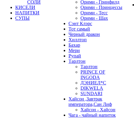
СОЛИ
Орими - Гринфилд
КИСЕЛИ
Орими - Принцессы
НАПИТКИ
Орими - Тесс
СУПЫ
Орими - Шах
Сэнт Клэрс
Тот самый
Черный дракон
Хиллтоп
Бахар
Мери
Рупай
Тарлтон
Тарлтон
PRINCE OF
INGODA
ДЭНИЕЛ*С
DIKWELA
SUNDARI
Хайсон ,Завтрак
императора,Сан Лиф
Хайсон - Хайсон
Чага - чайный напиток