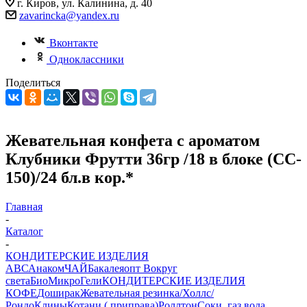
г. Киров, ул. Калинина, д. 40
zavarincka@yandex.ru
Вконтакте
Одноклассники
Поделиться
Жевательная конфета с ароматом
Клубники Фрутти 36гр /18 в блоке (CC-
150)/24 бл.в кор.*
Главная
-
Каталог
-
КОНДИТЕРСКИЕ ИЗДЕЛИЯ
АВС
Анаком
ЧАЙ
Бакалеяопт
Вокруг
света
БиоМикроГели
КОНДИТЕРСКИЕ ИЗДЕЛИЯ
КОФЕ
Доширак
Жевательная резинка/Холлс/
Рондо
Клины
Котани ( приправа)
Роллтон
Соки, газ.вода