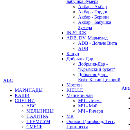
Бабушка Зумера
Акбар - Акбар
Акбар - Гордон
Акбар - Бернли
Акбар - Бабушка
Зумера
IN-STICK
ADB, DV, Мармелад
ADB - Дольче Вита
ADB
Капур
Добрыня Дар
Добрыня-Дар -
"Крымский букет"
Добрыня-Дар -
Кофе,Какао,Цикорий
АВС
Мостон
Ана
МАРИНАДЫ
KIELLE
КАШИ
Майский чай
СПЕЦИИ
МЧ - Лисма
АВС
МЧ - Май
МЕЛЬНИЦЫ
МЧ - Ричард
ПАЛИТРА
МК
ПРЕМИУМ
Орими- Гринфилд, Тесс,
СМЕСЬ
Принцесса