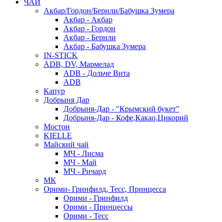
ЧАЙ
Акбар/Гордон/Бернли/Бабушка Зумера
Акбар - Акбар
Акбар - Гордон
Акбар - Бернли
Акбар - Бабушка Зумера
IN-STICK
ADB, DV, Мармелад
ADB - Дольче Вита
ADB
Капур
Добрыня Дар
Добрыня-Дар - "Крымский букет"
Добрыня-Дар - Кофе,Какао,Цикорий
Мостон
KIELLE
Майский чай
МЧ - Лисма
МЧ - Май
МЧ - Ричард
МК
Орими- Гринфилд, Тесс, Принцесса
Орими - Гринфилд
Орими - Принцессы
Орими - Тесс