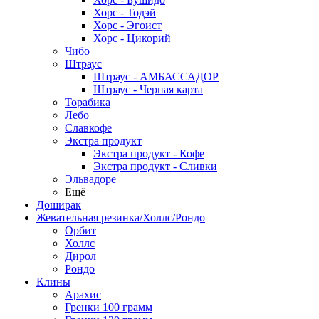
Хорс - Тодэй
Хорс - Эгоист
Хорс - Цикорий
Чибо
Штраус
Штраус - АМБАССАДОР
Штраус - Черная карта
Торабика
Лебо
Славкофе
Экстра продукт
Экстра продукт - Кофе
Экстра продукт - Сливки
Эльвадоре
Ещё
Доширак
Жевательная резинка/Холлс/Рондо
Орбит
Холлс
Дирол
Рондо
Клины
Арахис
Гренки 100 грамм