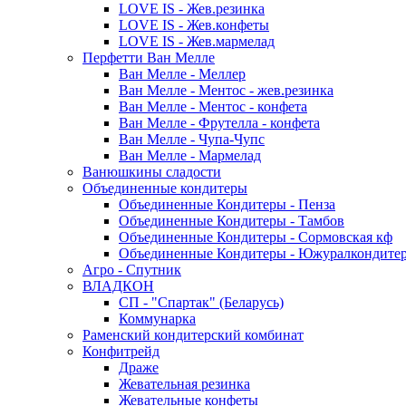
LOVE IS - Жев.резинка
LOVE IS - Жев.конфеты
LOVE IS - Жев.мармелад
Перфетти Ван Мелле
Ван Мелле - Меллер
Ван Мелле - Ментос - жев.резинка
Ван Мелле - Ментос - конфета
Ван Мелле - Фрутелла - конфета
Ван Мелле - Чупа-Чупс
Ван Мелле - Мармелад
Ванюшкины сладости
Объединенные кондитеры
Объединенные Кондитеры - Пенза
Объединенные Кондитеры - Тамбов
Объединенные Кондитеры - Сормовская кф
Объединенные Кондитеры - Южуралкондите
Агро - Спутник
ВЛАДКОН
СП - "Спартак" (Беларусь)
Коммунарка
Раменский кондитерский комбинат
Конфитрейд
Драже
Жевательная резинка
Жевательные конфеты