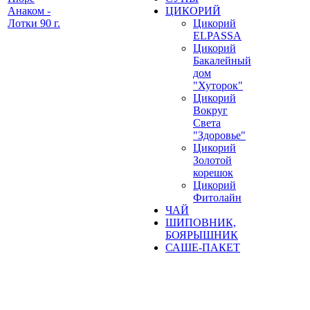
Анаком -
ЦИКОРИЙ
Лотки 90 г.
Цикорий
ELPASSA
Цикорий
Бакалейный
дом
"Хуторок"
Цикорий
Вокруг
Света
"Здоровье"
Цикорий
Золотой
корешок
Цикорий
Фитолайн
ЧАЙ
ШИПОВНИК,
БОЯРЫШНИК
САШЕ-ПАКЕТ