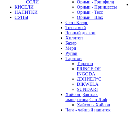
СОЛИ
Орими - Гринфилд
КИСЕЛИ
Орими - Принцессы
НАПИТКИ
Орими - Тесс
СУПЫ
Орими - Шах
Сэнт Клэрс
Тот самый
Черный дракон
Хиллтоп
Бахар
Мери
Рупай
Тарлтон
Тарлтон
PRINCE OF
INGODA
ДЭНИЕЛ*С
DIKWELA
SUNDARI
Хайсон ,Завтрак
императора,Сан Лиф
Хайсон - Хайсон
Чага - чайный напиток