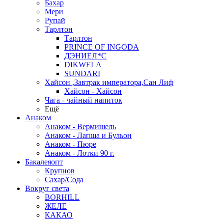
Бахар
Мери
Рупай
Тарлтон
Тарлтон
PRINCE OF INGODA
ДЭНИЕЛ*С
DIKWELA
SUNDARI
Хайсон ,Завтрак императора,Сан Лиф
Хайсон - Хайсон
Чага - чайный напиток
Ещё
Анаком
Анаком - Вермишель
Анаком - Лапша и Бульон
Анаком - Пюре
Анаком - Лотки 90 г.
Бакалеяопт
Крупнов
Сахар/Сода
Вокруг света
BORHILL
ЖЕЛЕ
КАКАО