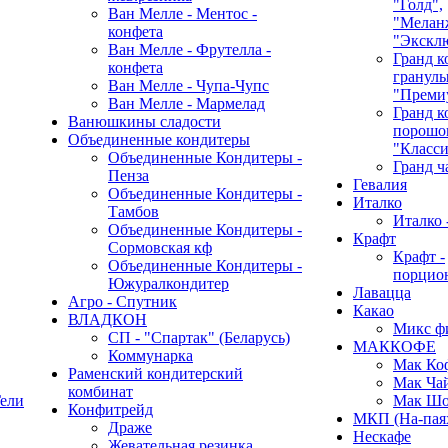
"Голд",
Ван Мелле - Ментос -
"Мелан
конфета
"Экскл
Ван Мелле - Фрутелла -
Гранд к
конфета
гранулы
Ван Мелле - Чупа-Чупс
"Преми
Ван Мелле - Мармелад
Гранд к
Ванюшкины сладости
порошок
Объединенные кондитеры
"Класси
Объединенные Кондитеры -
Гранд ч
Пенза
Гевалия
Объединенные Кондитеры -
Италко
Тамбов
Италко 
Объединенные Кондитеры -
Крафт
Сормовская кф
Крафт -
Объединенные Кондитеры -
порцио
Южуралкондитер
Лавацца
Агро - Спутник
Какао
ВЛАДКОН
Микс ф
СП - "Спартак" (Беларусь)
МАККОФЕ
Коммунарка
Мак Ко
Раменский кондитерский
Мак Ча
комбинат
ели
Мак Шо
Конфитрейд
МКП (На-пая
Драже
Нескафе
Жевательная резинка