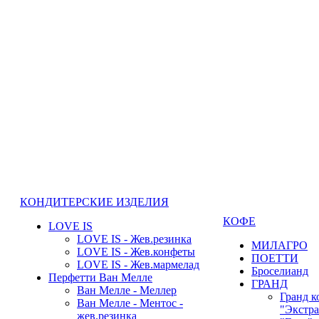
КОНДИТЕРСКИЕ ИЗДЕЛИЯ
КОФЕ
LOVE IS
LOVE IS - Жев.резинка
МИЛАГРО
LOVE IS - Жев.конфеты
ПОЕТТИ
LOVE IS - Жев.мармелад
Броселианд
Перфетти Ван Мелле
ГРАНД
Ван Мелле - Меллер
Гранд к
Ван Мелле - Ментос -
"Экстра
жев.резинка