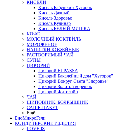
КИСЕЛИ
Кисель Бабушкин Хуторок
Кисель Дачный
Кисель Здоровье
Кисель Кулинар
Кисель БЕЛЫЙ МИШКА
КОФЕ
МОЛОЧНЫЙ КОКТЕЙЛЬ
МОРОЖЕНОЕ
НАПИТКИ КОФЕЙНЫЕ
РАСТВОРИМЫЙ ЧАЙ
СУПЫ
ЦИКОРИЙ
Цикорий ELPASSA
Цикорий Бакалейный дом "Хуторок"
Цикорий Вокруг Света "Здоровье"
Цикорий Золотой корешок
Цикорий Фитолайн
ЧАЙ
ШИПОВНИК, БОЯРЫШНИК
САШЕ-ПАКЕТ
Ещё
БиоМикроГели
КОНДИТЕРСКИЕ ИЗДЕЛИЯ
LOVE IS