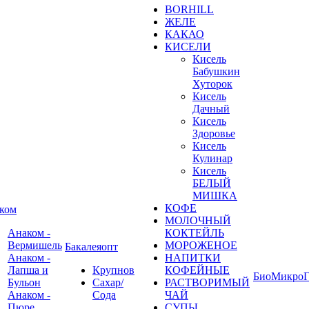
BORHILL
ЖЕЛЕ
КАКАО
КИСЕЛИ
Кисель
Бабушкин
Хуторок
Кисель
Дачный
Кисель
Здоровье
Кисель
Кулинар
Кисель
БЕЛЫЙ
МИШКА
КОФЕ
ком
МОЛОЧНЫЙ
Анаком -
КОКТЕЙЛЬ
Вермишель
МОРОЖЕНОЕ
Бакалеяопт
Анаком -
НАПИТКИ
Лапша и
Крупнов
КОФЕЙНЫЕ
БиоМикроГ
Бульон
Сахар/
РАСТВОРИМЫЙ
Анаком -
Сода
ЧАЙ
Пюре
СУПЫ