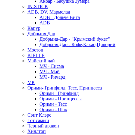
Акбар - Бабушка Зумера
IN-STICK
ADB, DV, Мармелад
ADB - Дольче Вита
ADB
Капур
Добрыня Дар
Добрыня-Дар - "Крымский букет"
Добрыня-Дар - Кофе,Какао,Цикорий
Мостон
KIELLE
Майский чай
МЧ - Лисма
МЧ - Май
МЧ - Ричард
МК
Орими- Гринфилд, Тесс, Принцесса
Орими - Гринфилд
Орими - Принцессы
Орими - Тесс
Орими - Шах
Сэнт Клэрс
Тот самый
Черный дракон
Хиллтоп