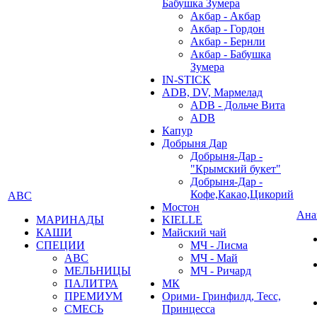
Бабушка Зумера
Акбар - Акбар
Акбар - Гордон
Акбар - Бернли
Акбар - Бабушка
Зумера
IN-STICK
ADB, DV, Мармелад
ADB - Дольче Вита
ADB
Капур
Добрыня Дар
Добрыня-Дар -
"Крымский букет"
Добрыня-Дар -
Кофе,Какао,Цикорий
АВС
Мостон
Ана
МАРИНАДЫ
KIELLE
КАШИ
Майский чай
СПЕЦИИ
МЧ - Лисма
АВС
МЧ - Май
МЕЛЬНИЦЫ
МЧ - Ричард
ПАЛИТРА
МК
ПРЕМИУМ
Орими- Гринфилд, Тесс,
СМЕСЬ
Принцесса