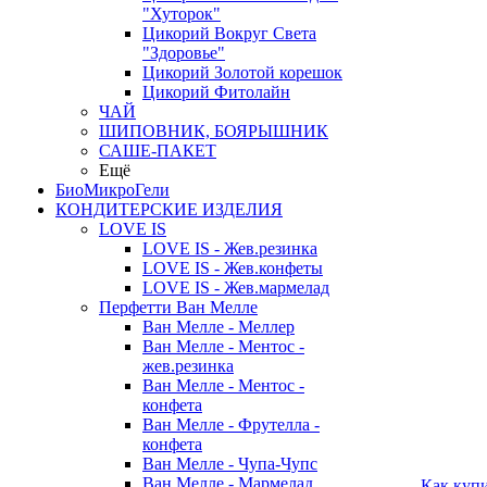
"Хуторок"
Цикорий Вокруг Света
"Здоровье"
Цикорий Золотой корешок
Цикорий Фитолайн
ЧАЙ
ШИПОВНИК, БОЯРЫШНИК
САШЕ-ПАКЕТ
Ещё
БиоМикроГели
КОНДИТЕРСКИЕ ИЗДЕЛИЯ
LOVE IS
LOVE IS - Жев.резинка
LOVE IS - Жев.конфеты
LOVE IS - Жев.мармелад
Перфетти Ван Мелле
Ван Мелле - Меллер
Ван Мелле - Ментос -
жев.резинка
Ван Мелле - Ментос -
конфета
Ван Мелле - Фрутелла -
конфета
Ван Мелле - Чупа-Чупс
Ван Мелле - Мармелад
Как куп