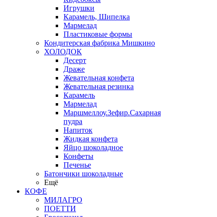
Игрушки
Карамель, Шипелка
Мармелад
Пластиковые формы
Кондитерская фабрика Мишкино
ХОЛОДОК
Десерт
Драже
Жевательная конфета
Жевательная резинка
Карамель
Мармелад
Маршмеллоу.Зефир.Сахарная
пудра
Напиток
Жидкая конфета
Яйцо шоколадное
Конфеты
Печенье
Батончики шоколадные
Ещё
КОФЕ
МИЛАГРО
ПОЕТТИ