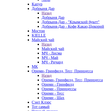
Капур
Добрыня Дар
Назад
Добрыня Дар
Добрыня-Дар - "Крымский букет"
Добрыня-Дар - Кофе,Какао,Цикорий
Мостон
KIELLE
Майский чай
Назад
Майский чай
МЧ - Лисма
МЧ - Май
МЧ - Ричард
МК
Орими- Гринфилд, Тесс, Принцесса
Назад
Орими- Гринфилд, Тесс, Принцесса
Орими - Гринфилд
Орими - Принцессы
Орими - Тесс
Орими - Шах
Сэнт Клэрс
Тот самый