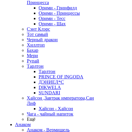
Принцесса
Орими - Гринфилд
Орими - Принцессы
Орими - Тесс
Орими - Шах
Сэнт Клэрс
Тот самый
Черный дракон
Хиллтоп
Бахар
Мери
Рупай
Тарлтон
Тарлтон
PRINCE OF INGODA
ДЭНИЕЛ*С
DIKWELA
SUNDARI
Хайсон ,Завтрак императора,Сан
Лиф
Хайсон - Хайсон
Чага - чайный напиток
Ещё
Анаком
Анаком - Вермишель