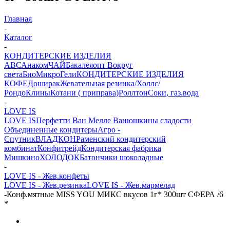
Главная
-
Каталог
-
КОНДИТЕРСКИЕ ИЗДЕЛИЯ
АВС
Анаком
ЧАЙ
Бакалеяопт
Вокруг
света
БиоМикроГели
КОНДИТЕРСКИЕ ИЗДЕЛИЯ
КОФЕ
Доширак
Жевательная резинка/Холлс/
Рондо
Клины
Котани ( приправа)
Роллтон
Соки, газ.вода
-
LOVE IS
LOVE IS
Перфетти Ван Мелле
Ванюшкины сладости
Объединенные кондитеры
Агро -
Спутник
ВЛАДКОН
Раменский кондитерский
комбинат
Конфитрейд
Кондитерская фабрика
Мишкино
ХОЛОДОК
Батончики шоколадные
-
LOVE IS - Жев.конфеты
LOVE IS - Жев.резинка
LOVE IS - Жев.мармелад
-
Конф.мятные MISS YOU МИКС вкусов 1г* 300шт СФЕРА /6
*