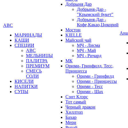
Добрыня Дар
Добрыня-Дар -
"Крымский букет"
Добрыня-Дар -
Кофе,Какао,Цикорий
АВС
Мостон
Ана
МАРИНАДЫ
KIELLE
КАШИ
Майский чай
СПЕЦИИ
МЧ - Лисма
АВС
МЧ - Май
МЕЛЬНИЦЫ
МЧ - Ричард
ПАЛИТРА
МК
ПРЕМИУМ
Орими- Гринфилд, Тесс,
СМЕСЬ
Принцесса
СОЛИ
Орими - Гринфилд
КИСЕЛИ
Орими - Принцессы
НАПИТКИ
Орими - Тесс
СУПЫ
Орими - Шах
Сэнт Клэрс
Тот самый
Черный дракон
Хиллтоп
Бахар
Мери
Рупай