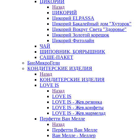
ЦИКОРИЙ
Назад
ЦИКОРИЙ
Цикорий ELPASSA
Цикорий Бакалейный дом "Хуторок"
Цикорий Вокруг Света "Здоровье"
Цикорий Золотой корешок
Цикорий Фитолайн
ЧАЙ
ШИПОВНИК, БОЯРЫШНИК
САШЕ-ПАКЕТ
БиоМикроГели
КОНДИТЕРСКИЕ ИЗДЕЛИЯ
Назад
КОНДИТЕРСКИЕ ИЗДЕЛИЯ
LOVE IS
Назад
LOVE IS
LOVE IS - Жев.резинка
LOVE IS - Жев.конфеты
LOVE IS - Жев.мармелад
Перфетти Ван Мелле
Назад
Перфетти Ван Мелле
Ван Мелле - Меллер