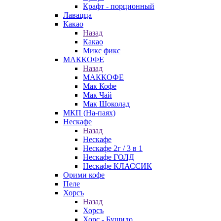
Крафт - порционный
Лавацца
Какао
Назад
Какао
Микс фикс
МАККОФЕ
Назад
МАККОФЕ
Мак Кофе
Мак Чай
Мак Шоколад
МКП (На-паях)
Нескафе
Назад
Нескафе
Нескафе 2г / 3 в 1
Нескафе ГОЛД
Нескафе КЛАССИК
Орими кофе
Пеле
Хорсъ
Назад
Хорсъ
Хорс - Бушидо