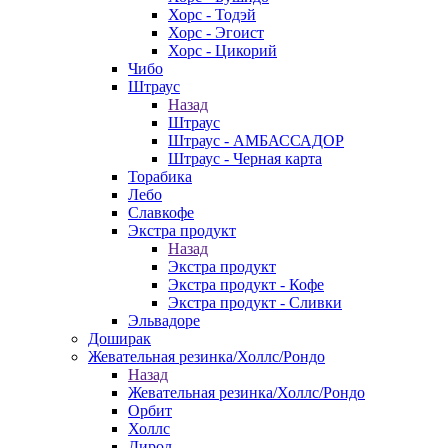
Хорс - Тодэй
Хорс - Эгоист
Хорс - Цикорий
Чибо
Штраус
Назад
Штраус
Штраус - АМБАССАДОР
Штраус - Черная карта
Торабика
Лебо
Славкофе
Экстра продукт
Назад
Экстра продукт
Экстра продукт - Кофе
Экстра продукт - Сливки
Эльвадоре
Доширак
Жевательная резинка/Холлс/Рондо
Назад
Жевательная резинка/Холлс/Рондо
Орбит
Холлс
Дирол