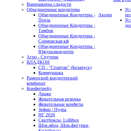
Ванюшкины сладости
Объединенные кондитеры
Ус
Объединенные Кондитеры -
Акции
оп
Пенза
Ус
Объединенные Кондитеры -
до
Тамбов
Объединенные Кондитеры -
Сормовская кф
Объединенные Кондитеры -
Южуралкондитер
Агро - Спутник
ВЛАДКОН
СП - "Спартак" (Беларусь)
Коммунарка
Раменский кондитерский
комбинат
Конфитрейд
Драже
Жевательная резинка
Жевательные конфеты
Зефир / Пудра
НГ 2026
Свитбоксы, Lollibox
Шок.яйца, Шок.фигурки,
Кидсбоксы