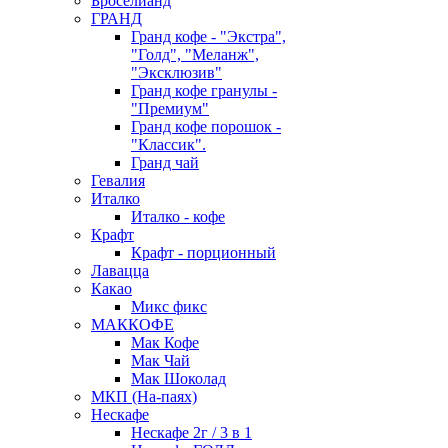
Броселианд
ГРАНД
Гранд кофе - "Экстра",
"Голд", "Меланж",
"Эксклюзив"
Гранд кофе гранулы -
"Премиум"
Гранд кофе порошок -
"Классик".
Гранд чай
Гевалия
Италко
Италко - кофе
Крафт
Крафт - порционный
Лавацца
Какао
Микс фикс
МАККОФЕ
Мак Кофе
Мак Чай
Мак Шоколад
МКП (На-паях)
Нескафе
Нескафе 2г / 3 в 1