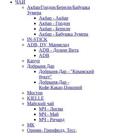
ЧАЙ
Акбар/Гордон/Бернли/Бабушка
Зумера
Акбар - Акбар
Акбар - Гордон
Акбар - Бернли
Акбар - Бабушка Зумера
IN-STICK
ADB, DV, Мармелад
ADB - Дольче Вита
ADB
Капур
Добрыня Дар
Добрыня-Дар - "Крымский
букет"
Добрыня-Дар -
Кофе,Какао,Цикорий
Мостон
KIELLE
Майский чай
МЧ - Лисма
МЧ - Май
МЧ - Ричард
МК
Орими- Гринфилд, Тесс,