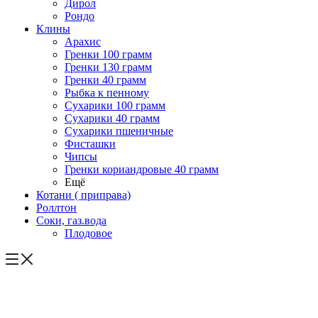
Дирол
Рондо
Клины
Арахис
Гренки 100 грамм
Гренки 130 грамм
Гренки 40 грамм
Рыбка к пенному
Сухарики 100 грамм
Сухарики 40 грамм
Сухарики пшеничные
Фисташки
Чипсы
Гренки кориандровые 40 грамм
Ещё
Котани ( приправа)
Роллтон
Соки, газ.вода
Плодовое