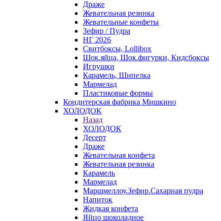
Драже
Жевательная резинка
Жевательные конфеты
Зефир / Пудра
НГ 2026
Свитбоксы, Lollibox
Шок.яйца, Шок.фигурки, Кидсбоксы
Игрушки
Карамель, Шипелка
Мармелад
Пластиковые формы
Кондитерская фабрика Мишкино
ХОЛОДОК
Назад
ХОЛОДОК
Десерт
Драже
Жевательная конфета
Жевательная резинка
Карамель
Мармелад
Маршмеллоу.Зефир.Сахарная пудра
Напиток
Жидкая конфета
Яйцо шоколадное