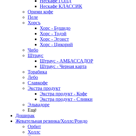
Нескафе ГОЛД
Нескафе КЛАССИК
Орими кофе
Пеле
Хорсъ
Хорс - Бушидо
Хорс - Тодэй
Хорс - Эгоист
Хорс - Цикорий
Чибо
Штраус
Штраус - АМБАССАДОР
Штраус - Черная карта
Торабика
Лебо
Славкофе
Экстра продукт
Экстра продукт - Кофе
Экстра продукт - Сливки
Эльвадоре
Ещё
Доширак
Жевательная резинка/Холлс/Рондо
Орбит
Холлс