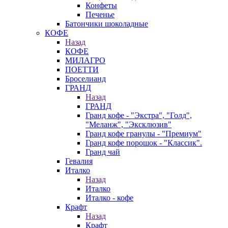
Конфеты
Печенье
Батончики шоколадные
КОФЕ
Назад
КОФЕ
МИЛАГРО
ПОЕТТИ
Броселианд
ГРАНД
Назад
ГРАНД
Гранд кофе - "Экстра", "Голд",
"Меланж", "Эксклюзив"
Гранд кофе гранулы - "Премиум"
Гранд кофе порошок - "Классик".
Гранд чай
Гевалия
Италко
Назад
Италко
Италко - кофе
Крафт
Назад
Крафт