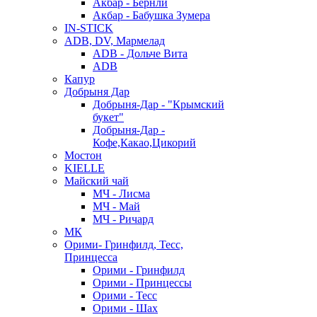
Акбар - Бернли
Акбар - Бабушка Зумера
IN-STICK
ADB, DV, Мармелад
ADB - Дольче Вита
ADB
Капур
Добрыня Дар
Добрыня-Дар - "Крымский
букет"
Добрыня-Дар -
Кофе,Какао,Цикорий
Мостон
KIELLE
Майский чай
МЧ - Лисма
МЧ - Май
МЧ - Ричард
МК
Орими- Гринфилд, Тесс,
Принцесса
Орими - Гринфилд
Орими - Принцессы
Орими - Тесс
Орими - Шах