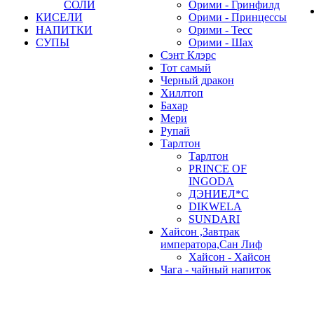
СОЛИ
Орими - Гринфилд
КИСЕЛИ
Орими - Принцессы
НАПИТКИ
Орими - Тесс
СУПЫ
Орими - Шах
Сэнт Клэрс
Тот самый
Черный дракон
Хиллтоп
Бахар
Мери
Рупай
Тарлтон
Тарлтон
PRINCE OF
INGODA
ДЭНИЕЛ*С
DIKWELA
SUNDARI
Хайсон ,Завтрак
императора,Сан Лиф
Хайсон - Хайсон
Чага - чайный напиток