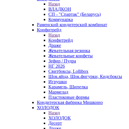
Назад
ВЛАДКОН
СП - "Спартак" (Беларусь)
Коммунарка
Раменский кондитерский комбинат
Конфитрейд
Назад
Конфитрейд
Драже
Жевательная резинка
Жевательные конфеты
Зефир / Пудра
НГ 2026
Свитбоксы, Lollibox
Шок.яйца, Шок.фигурки, Кидсбоксы
Игрушки
Карамель, Шипелка
Мармелад
Пластиковые формы
Кондитерская фабрика Мишкино
ХОЛОДОК
Назад
ХОЛОДОК
Десерт
Драже