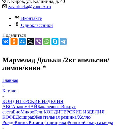
г. Киров, ул. Калинина, д. 40
zavarincka@yandex.ru
Вконтакте
Одноклассники
Поделиться
Мармелад Дольки /2кг апельсин/
лимон/киви *
Главная
-
Каталог
-
КОНДИТЕРСКИЕ ИЗДЕЛИЯ
АВС
Анаком
ЧАЙ
Бакалеяопт
Вокруг
света
БиоМикроГели
КОНДИТЕРСКИЕ ИЗДЕЛИЯ
КОФЕ
Доширак
Жевательная резинка/Холлс/
Рондо
Клины
Котани ( приправа)
Роллтон
Соки, газ.вода
-