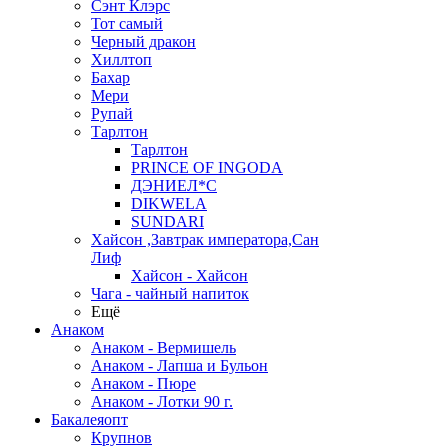
Сэнт Клэрс
Тот самый
Черный дракон
Хиллтоп
Бахар
Мери
Рупай
Тарлтон
Тарлтон
PRINCE OF INGODA
ДЭНИЕЛ*С
DIKWELA
SUNDARI
Хайсон ,Завтрак императора,Сан
Лиф
Хайсон - Хайсон
Чага - чайный напиток
Ещё
Анаком
Анаком - Вермишель
Анаком - Лапша и Бульон
Анаком - Пюре
Анаком - Лотки 90 г.
Бакалеяопт
Крупнов