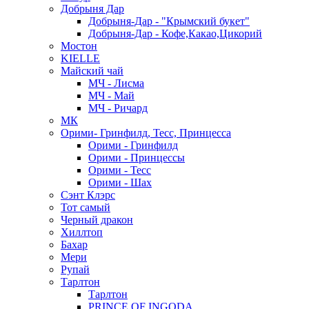
Добрыня Дар
Добрыня-Дар - "Крымский букет"
Добрыня-Дар - Кофе,Какао,Цикорий
Мостон
KIELLE
Майский чай
МЧ - Лисма
МЧ - Май
МЧ - Ричард
МК
Орими- Гринфилд, Тесс, Принцесса
Орими - Гринфилд
Орими - Принцессы
Орими - Тесс
Орими - Шах
Сэнт Клэрс
Тот самый
Черный дракон
Хиллтоп
Бахар
Мери
Рупай
Тарлтон
Тарлтон
PRINCE OF INGODA