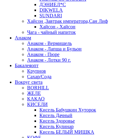
ДЭНИЕЛ*С
DIKWELA
SUNDARI
Хайсон ,Завтрак императора,Сан Лиф
Хайсон - Хайсон
Чага - чайный напиток
Анаком
Анаком - Вермишель
Анаком - Лапша и Бульон
Анаком - Пюре
Анаком - Лотки 90 г.
Бакалеяопт
Крупнов
Сахар/Сода
Вокруг света
BORHILL
ЖЕЛЕ
КАКАО
КИСЕЛИ
Кисель Бабушкин Хуторок
Кисель Дачный
Кисель Здоровье
Кисель Кулинар
Кисель БЕЛЫЙ МИШКА
КОФЕ