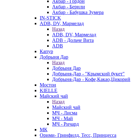
Акбар - Гордон
Акбар - Бернли
Акбар - Бабушка Зумера
IN-STICK
ADB, DV, Мармелад
Назад
ADB, DV, Мармелад
ADB - Дольче Вита
ADB
Капур
Добрыня Дар
Назад
Добрыня Дар
Добрыня-Дар - "Крымский букет"
Добрыня-Дар - Кофе,Какао,Цикорий
Мостон
KIELLE
Майский чай
Назад
Майский чай
МЧ - Лисма
МЧ - Май
МЧ - Ричард
МК
Орими- Гринфилд, Тесс, Принцесса