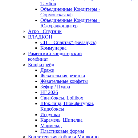
Тамбов
Объединенные Кондитеры -
Сормовская кф
Объединенные Кондитеры -
Южуралкондитер
Агро - Спутник
ВЛАДКОН
СП - "Спартак" (Беларусь)
Коммунарка
Раменский кондитерский
комбинат
Конфитрейд
Драже
Жевательная резинка
Жевательные конфеты
Зефир / Пудра
НГ 2026
Свитбоксы, Lollibox
Шок.яйца, Шок.фигурки,
Кидсбоксы
Игрушки
Карамель, Шипелка
Мармелад
Пластиковые формы
Кондитерская фабрика Мишкино