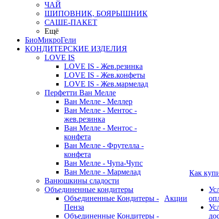
ЧАЙ
ШИПОВНИК, БОЯРЫШНИК
САШЕ-ПАКЕТ
Ещё
БиоМикроГели
КОНДИТЕРСКИЕ ИЗДЕЛИЯ
LOVE IS
LOVE IS - Жев.резинка
LOVE IS - Жев.конфеты
LOVE IS - Жев.мармелад
Перфетти Ван Мелле
Ван Мелле - Меллер
Ван Мелле - Ментос -
жев.резинка
Ван Мелле - Ментос -
конфета
Ван Мелле - Фрутелла -
конфета
Ван Мелле - Чупа-Чупс
Ван Мелле - Мармелад
Как куп
Ванюшкины сладости
Объединенные кондитеры
Ус
Объединенные Кондитеры -
Акции
оп
Пенза
Ус
Объединенные Кондитеры -
до