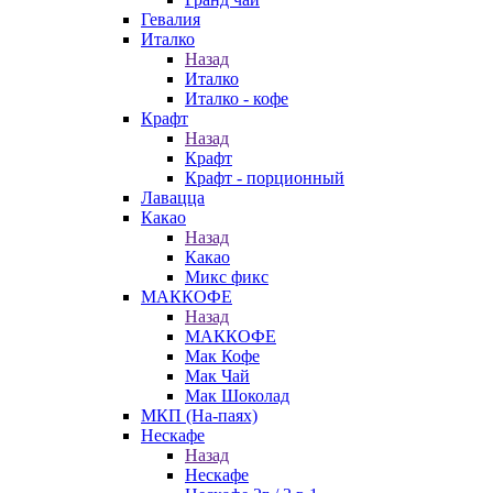
Гевалия
Италко
Назад
Италко
Италко - кофе
Крафт
Назад
Крафт
Крафт - порционный
Лавацца
Какао
Назад
Какао
Микс фикс
МАККОФЕ
Назад
МАККОФЕ
Мак Кофе
Мак Чай
Мак Шоколад
МКП (На-паях)
Нескафе
Назад
Нескафе