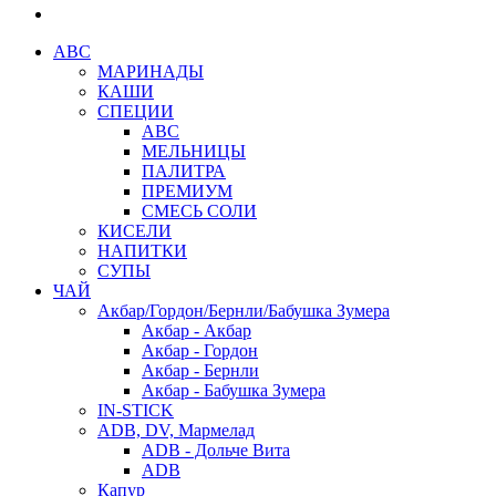
АВС
МАРИНАДЫ
КАШИ
СПЕЦИИ
АВС
МЕЛЬНИЦЫ
ПАЛИТРА
ПРЕМИУМ
СМЕСЬ СОЛИ
КИСЕЛИ
НАПИТКИ
СУПЫ
ЧАЙ
Акбар/Гордон/Бернли/Бабушка Зумера
Акбар - Акбар
Акбар - Гордон
Акбар - Бернли
Акбар - Бабушка Зумера
IN-STICK
ADB, DV, Мармелад
ADB - Дольче Вита
ADB
Капур