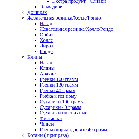
Экстра продукт - Сливки
Эльвадоре
Доширак
Жевательная резинка/Холлс/Рондо
Назад
Жевательная резинка/Холлс/Рондо
Орбит
Холлс
Дирол
Рондо
Клины
Назад
Клины
Арахис
Гренки 100 грамм
Гренки 130 грамм
Гренки 40 грамм
Рыбка к пенному
Сухарики 100 грамм
Сухарики 40 грамм
Сухарики пшеничные
Фисташки
Чипсы
Гренки кориандровые 40 грамм
Котани ( приправа)