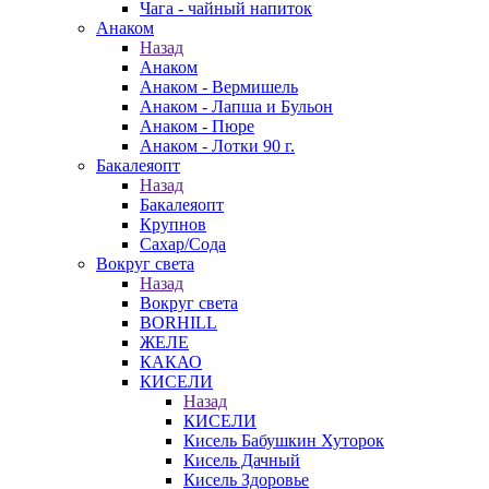
Чага - чайный напиток
Анаком
Назад
Анаком
Анаком - Вермишель
Анаком - Лапша и Бульон
Анаком - Пюре
Анаком - Лотки 90 г.
Бакалеяопт
Назад
Бакалеяопт
Крупнов
Сахар/Сода
Вокруг света
Назад
Вокруг света
BORHILL
ЖЕЛЕ
КАКАО
КИСЕЛИ
Назад
КИСЕЛИ
Кисель Бабушкин Хуторок
Кисель Дачный
Кисель Здоровье