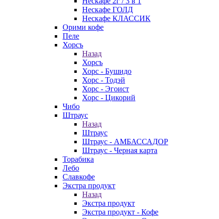
Нескафе 2г / 3 в 1
Нескафе ГОЛД
Нескафе КЛАССИК
Орими кофе
Пеле
Хорсъ
Назад
Хорсъ
Хорс - Бушидо
Хорс - Тодэй
Хорс - Эгоист
Хорс - Цикорий
Чибо
Штраус
Назад
Штраус
Штраус - АМБАССАДОР
Штраус - Черная карта
Торабика
Лебо
Славкофе
Экстра продукт
Назад
Экстра продукт
Экстра продукт - Кофе