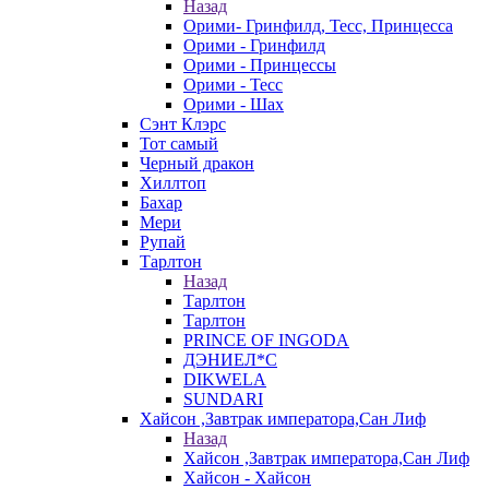
Назад
Орими- Гринфилд, Тесс, Принцесса
Орими - Гринфилд
Орими - Принцессы
Орими - Тесс
Орими - Шах
Сэнт Клэрс
Тот самый
Черный дракон
Хиллтоп
Бахар
Мери
Рупай
Тарлтон
Назад
Тарлтон
Тарлтон
PRINCE OF INGODA
ДЭНИЕЛ*С
DIKWELA
SUNDARI
Хайсон ,Завтрак императора,Сан Лиф
Назад
Хайсон ,Завтрак императора,Сан Лиф
Хайсон - Хайсон