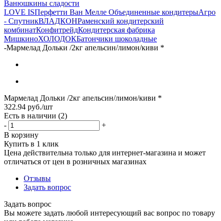
Ванюшкины сладости
LOVE IS
Перфетти Ван Мелле
Объединенные кондитеры
Агро
- Спутник
ВЛАДКОН
Раменский кондитерский
комбинат
Конфитрейд
Кондитерская фабрика
Мишкино
ХОЛОДОК
Батончики шоколадные
-
Мармелад Дольки /2кг апельсин/лимон/киви *
Мармелад Дольки /2кг апельсин/лимон/киви *
322.94
руб.
/шт
Есть в наличии
(2)
-
+
В корзину
Купить в 1 клик
Цена действительна только для интернет-магазина и может
отличаться от цен в розничных магазинах
Отзывы
Задать вопрос
Задать вопрос
Вы можете задать любой интересующий вас вопрос по товару