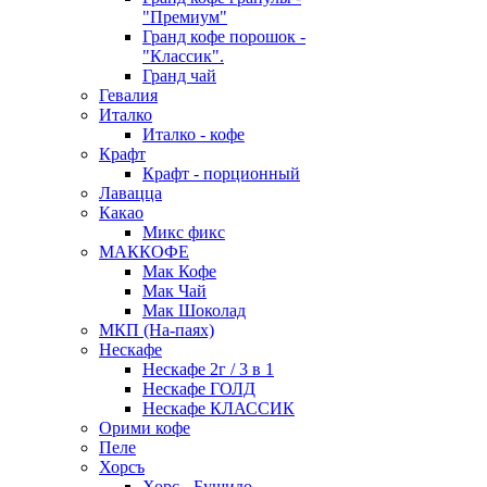
"Премиум"
Гранд кофе порошок -
"Классик".
Гранд чай
Гевалия
Италко
Италко - кофе
Крафт
Крафт - порционный
Лавацца
Какао
Микс фикс
МАККОФЕ
Мак Кофе
Мак Чай
Мак Шоколад
МКП (На-паях)
Нескафе
Нескафе 2г / 3 в 1
Нескафе ГОЛД
Нескафе КЛАССИК
Орими кофе
Пеле
Хорсъ
Хорс - Бушидо