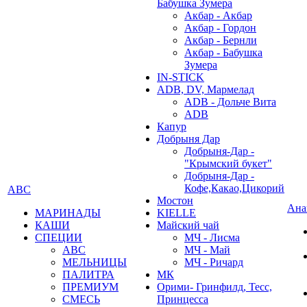
Бабушка Зумера
Акбар - Акбар
Акбар - Гордон
Акбар - Бернли
Акбар - Бабушка
Зумера
IN-STICK
ADB, DV, Мармелад
ADB - Дольче Вита
ADB
Капур
Добрыня Дар
Добрыня-Дар -
"Крымский букет"
Добрыня-Дар -
Кофе,Какао,Цикорий
АВС
Мостон
Ана
МАРИНАДЫ
KIELLE
КАШИ
Майский чай
СПЕЦИИ
МЧ - Лисма
АВС
МЧ - Май
МЕЛЬНИЦЫ
МЧ - Ричард
ПАЛИТРА
МК
ПРЕМИУМ
Орими- Гринфилд, Тесс,
СМЕСЬ
Принцесса