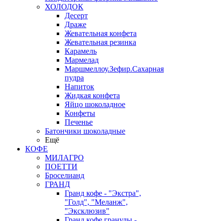
ХОЛОДОК
Десерт
Драже
Жевательная конфета
Жевательная резинка
Карамель
Мармелад
Маршмеллоу.Зефир.Сахарная
пудра
Напиток
Жидкая конфета
Яйцо шоколадное
Конфеты
Печенье
Батончики шоколадные
Ещё
КОФЕ
МИЛАГРО
ПОЕТТИ
Броселианд
ГРАНД
Гранд кофе - "Экстра",
"Голд", "Меланж",
"Эксклюзив"
Гранд кофе гранулы -