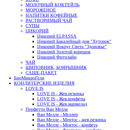
МОЛОЧНЫЙ КОКТЕЙЛЬ
МОРОЖЕНОЕ
НАПИТКИ КОФЕЙНЫЕ
РАСТВОРИМЫЙ ЧАЙ
СУПЫ
ЦИКОРИЙ
Цикорий ELPASSA
Цикорий Бакалейный дом "Хуторок"
Цикорий Вокруг Света "Здоровье"
Цикорий Золотой корешок
Цикорий Фитолайн
ЧАЙ
ШИПОВНИК, БОЯРЫШНИК
САШЕ-ПАКЕТ
БиоМикроГели
КОНДИТЕРСКИЕ ИЗДЕЛИЯ
LOVE IS
LOVE IS - Жев.резинка
LOVE IS - Жев.конфеты
LOVE IS - Жев.мармелад
Перфетти Ван Мелле
Ван Мелле - Меллер
Ван Мелле - Ментос - жев.резинка
Ван Мелле - Ментос - конфета