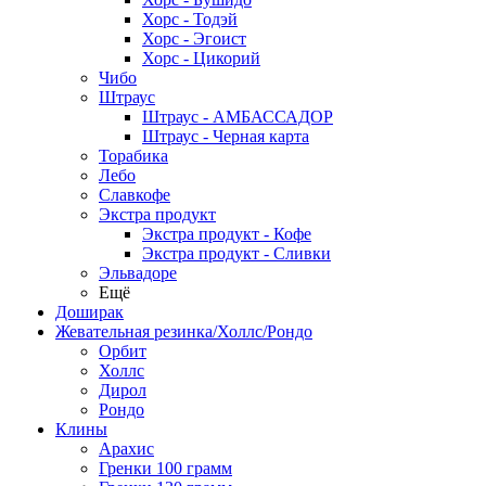
Хорс - Тодэй
Хорс - Эгоист
Хорс - Цикорий
Чибо
Штраус
Штраус - АМБАССАДОР
Штраус - Черная карта
Торабика
Лебо
Славкофе
Экстра продукт
Экстра продукт - Кофе
Экстра продукт - Сливки
Эльвадоре
Ещё
Доширак
Жевательная резинка/Холлс/Рондо
Орбит
Холлс
Дирол
Рондо
Клины
Арахис
Гренки 100 грамм