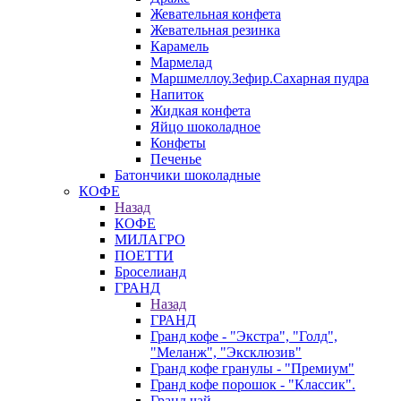
Жевательная конфета
Жевательная резинка
Карамель
Мармелад
Маршмеллоу.Зефир.Сахарная пудра
Напиток
Жидкая конфета
Яйцо шоколадное
Конфеты
Печенье
Батончики шоколадные
КОФЕ
Назад
КОФЕ
МИЛАГРО
ПОЕТТИ
Броселианд
ГРАНД
Назад
ГРАНД
Гранд кофе - "Экстра", "Голд",
"Меланж", "Эксклюзив"
Гранд кофе гранулы - "Премиум"
Гранд кофе порошок - "Классик".
Гранд чай