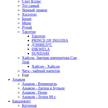
Сэнт Клэрс
Тот самый
Черный дракон
Хиллтоп
Бахар
Мери
Рупай
Тарлтон
Тарлтон
PRINCE OF INGODA
ДЭНИЕЛ*С
DIKWELA
SUNDARI
Хайсон ,Завтрак императора,Сан
Лиф
Хайсон - Хайсон
Чага - чайный напиток
Ещё
Анаком
Анаком - Вермишель
Анаком - Лапша и Бульон
Анаком - Пюре
Анаком - Лотки 90 г.
Бакалеяопт
Крупнов