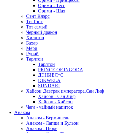
Орими - Принцессы
Орими - Тесс
Орими - Шах
Сэнт Клэрс
Ти Тэнг
Тот самый
Черный дракон
Хиллтоп
Бахар
Мери
Рупай
Тарлтон
Тарлтон
PRINCE OF INGODA
ДЭНИЕЛ*С
DIKWELA
SUNDARI
Хайсон ,Завтрак императора,Сан Лиф
Хайсон - Сан Лиф
Хайсон - Хайсон
Чага - чайный напиток
Анаком
Анаком - Вермишель
Анаком - Лапша и Бульон
Анаком - Пюре