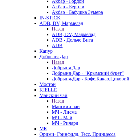
Акбар - Гордон
Акбар - Бернли
Акбар - Бабушка Зумера
IN-STICK
ADB, DV, Мармелад
Назад
ADB, DV, Мармелад
ADB - Дольче Вита
ADB
Капур
Добрыня Дар
Назад
Добрыня Дар
Добрыня-Дар - "Крымский букет"
Добрыня-Дар - Кофе,Какао,Цикорий
Мостон
KIELLE
Майский чай
Назад
Майский чай
МЧ - Лисма
МЧ - Май
МЧ - Ричард
МК
Орими- Гринфилд, Тесс, Принцесса