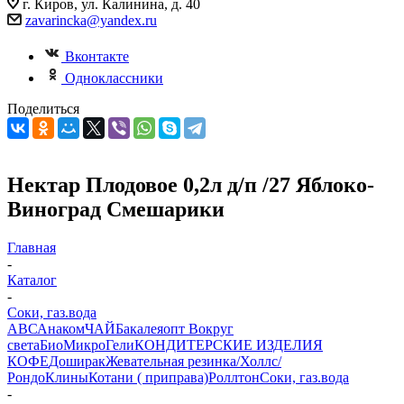
г. Киров, ул. Калинина, д. 40
zavarincka@yandex.ru
Вконтакте
Одноклассники
Поделиться
Нектар Плодовое 0,2л д/п /27 Яблоко-
Виноград Смешарики
Главная
-
Каталог
-
Соки, газ.вода
АВС
Анаком
ЧАЙ
Бакалеяопт
Вокруг
света
БиоМикроГели
КОНДИТЕРСКИЕ ИЗДЕЛИЯ
КОФЕ
Доширак
Жевательная резинка/Холлс/
Рондо
Клины
Котани ( приправа)
Роллтон
Соки, газ.вода
-