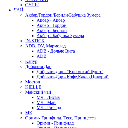
СУПЫ
ЧАЙ
Акбар/Гордон/Бернли/Бабушка Зумера
Акбар - Акбар
Акбар - Гордон
Акбар - Бернли
Акбар - Бабушка Зумера
IN-STICK
ADB, DV, Мармелад
ADB - Дольче Вита
ADB
Капур
Добрыня Дар
Добрыня-Дар - "Крымский букет"
Добрыня-Дар - Кофе,Какао,Цикорий
Мостон
KIELLE
Майский чай
МЧ - Лисма
МЧ - Май
МЧ - Ричард
МК
Орими- Гринфилд, Тесс, Принцесса
Орими - Гринфилд