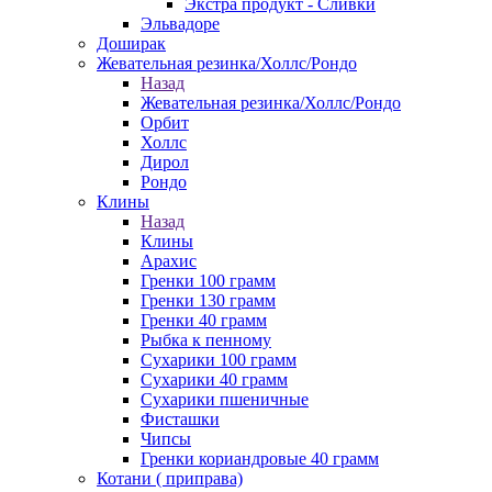
Экстра продукт - Сливки
Эльвадоре
Доширак
Жевательная резинка/Холлс/Рондо
Назад
Жевательная резинка/Холлс/Рондо
Орбит
Холлс
Дирол
Рондо
Клины
Назад
Клины
Арахис
Гренки 100 грамм
Гренки 130 грамм
Гренки 40 грамм
Рыбка к пенному
Сухарики 100 грамм
Сухарики 40 грамм
Сухарики пшеничные
Фисташки
Чипсы
Гренки кориандровые 40 грамм
Котани ( приправа)