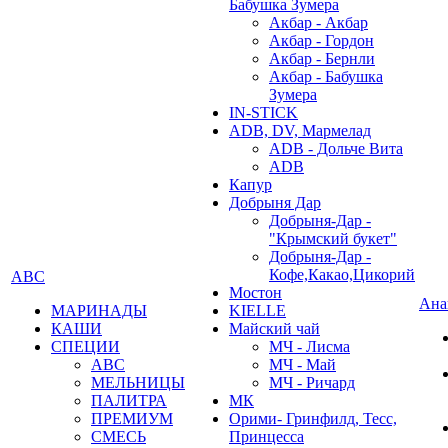
Бабушка Зумера
Акбар - Акбар
Акбар - Гордон
Акбар - Бернли
Акбар - Бабушка
Зумера
IN-STICK
ADB, DV, Мармелад
ADB - Дольче Вита
ADB
Капур
Добрыня Дар
Добрыня-Дар -
"Крымский букет"
Добрыня-Дар -
Кофе,Какао,Цикорий
АВС
Мостон
Ана
МАРИНАДЫ
KIELLE
КАШИ
Майский чай
СПЕЦИИ
МЧ - Лисма
АВС
МЧ - Май
МЕЛЬНИЦЫ
МЧ - Ричард
ПАЛИТРА
МК
ПРЕМИУМ
Орими- Гринфилд, Тесс,
СМЕСЬ
Принцесса