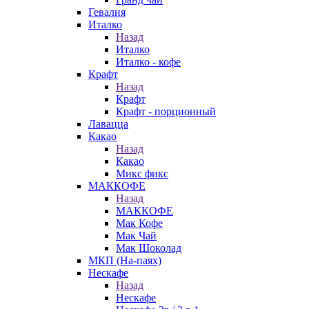
Гевалия
Италко
Назад
Италко
Италко - кофе
Крафт
Назад
Крафт
Крафт - порционный
Лавацца
Какао
Назад
Какао
Микс фикс
МАККОФЕ
Назад
МАККОФЕ
Мак Кофе
Мак Чай
Мак Шоколад
МКП (На-паях)
Нескафе
Назад
Нескафе