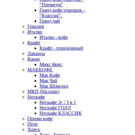
"Премиум"
Гранд кофе порошок -
"Классик".
Гранд чай
Гевалия
Италко
Италко - кофе
Крафт
Крафт - порционный
Лавацца
Какао
Микс фикс
МАККОФЕ
Мак Кофе
Мак Чай
Мак Шоколад
МКП (На-паях)
Нескафе
Нескафе 2г / 3 в 1
Нескафе ГОЛД
Нескафе КЛАССИК
Орими кофе
Пеле
Хорсъ
Хорс - Бушидо