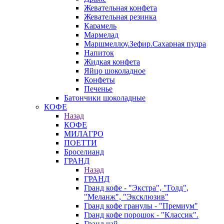
Жевательная конфета
Жевательная резинка
Карамель
Мармелад
Маршмеллоу.Зефир.Сахарная пудра
Напиток
Жидкая конфета
Яйцо шоколадное
Конфеты
Печенье
Батончики шоколадные
КОФЕ
Назад
КОФЕ
МИЛАГРО
ПОЕТТИ
Броселианд
ГРАНД
Назад
ГРАНД
Гранд кофе - "Экстра", "Голд",
"Меланж", "Эксклюзив"
Гранд кофе гранулы - "Премиум"
Гранд кофе порошок - "Классик".
Гранд чай