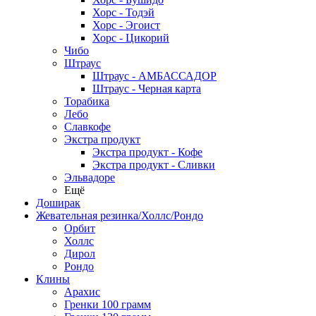
Хорс - Тодэй
Хорс - Эгоист
Хорс - Цикорий
Чибо
Штраус
Штраус - АМБАССАДОР
Штраус - Черная карта
Торабика
Лебо
Славкофе
Экстра продукт
Экстра продукт - Кофе
Экстра продукт - Сливки
Эльвадоре
Ещё
Доширак
Жевательная резинка/Холлс/Рондо
Орбит
Холлс
Дирол
Рондо
Клины
Арахис
Гренки 100 грамм