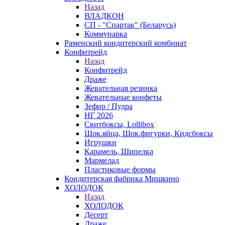
Назад
ВЛАДКОН
СП - "Спартак" (Беларусь)
Коммунарка
Раменский кондитерский комбинат
Конфитрейд
Назад
Конфитрейд
Драже
Жевательная резинка
Жевательные конфеты
Зефир / Пудра
НГ 2026
Свитбоксы, Lollibox
Шок.яйца, Шок.фигурки, Кидсбоксы
Игрушки
Карамель, Шипелка
Мармелад
Пластиковые формы
Кондитерская фабрика Мишкино
ХОЛОДОК
Назад
ХОЛОДОК
Десерт
Драже