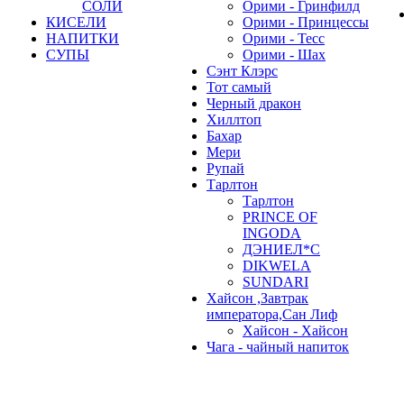
СОЛИ
Орими - Гринфилд
КИСЕЛИ
Орими - Принцессы
НАПИТКИ
Орими - Тесс
СУПЫ
Орими - Шах
Сэнт Клэрс
Тот самый
Черный дракон
Хиллтоп
Бахар
Мери
Рупай
Тарлтон
Тарлтон
PRINCE OF
INGODA
ДЭНИЕЛ*С
DIKWELA
SUNDARI
Хайсон ,Завтрак
императора,Сан Лиф
Хайсон - Хайсон
Чага - чайный напиток