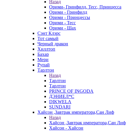
Назад
Орими- Гринфилд, Тесс, Принцесса
Орими - Гринфилд
Орими - Принцессы
Орими - Тесс
Орими - Шах
Сэнт Клэрс
Тот самый
Черный дракон
Хиллтоп
Бахар
Мери
Рупай
Тарлтон
Назад
Тарлтон
Тарлтон
PRINCE OF INGODA
ДЭНИЕЛ*С
DIKWELA
SUNDARI
Хайсон ,Завтрак императора,Сан Лиф
Назад
Хайсон ,Завтрак императора,Сан Лиф
Хайсон - Хайсон