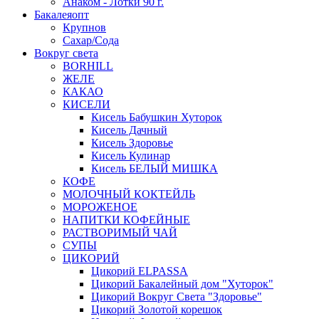
Анаком - Лотки 90 г.
Бакалеяопт
Крупнов
Сахар/Сода
Вокруг света
BORHILL
ЖЕЛЕ
КАКАО
КИСЕЛИ
Кисель Бабушкин Хуторок
Кисель Дачный
Кисель Здоровье
Кисель Кулинар
Кисель БЕЛЫЙ МИШКА
КОФЕ
МОЛОЧНЫЙ КОКТЕЙЛЬ
МОРОЖЕНОЕ
НАПИТКИ КОФЕЙНЫЕ
РАСТВОРИМЫЙ ЧАЙ
СУПЫ
ЦИКОРИЙ
Цикорий ELPASSA
Цикорий Бакалейный дом "Хуторок"
Цикорий Вокруг Света "Здоровье"
Цикорий Золотой корешок