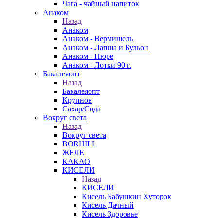
Чага - чайный напиток
Анаком
Назад
Анаком
Анаком - Вермишель
Анаком - Лапша и Бульон
Анаком - Пюре
Анаком - Лотки 90 г.
Бакалеяопт
Назад
Бакалеяопт
Крупнов
Сахар/Сода
Вокруг света
Назад
Вокруг света
BORHILL
ЖЕЛЕ
КАКАО
КИСЕЛИ
Назад
КИСЕЛИ
Кисель Бабушкин Хуторок
Кисель Дачный
Кисель Здоровье