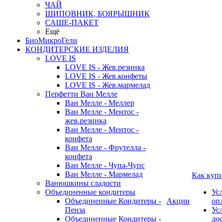
ЧАЙ
ШИПОВНИК, БОЯРЫШНИК
САШЕ-ПАКЕТ
Ещё
БиоМикроГели
КОНДИТЕРСКИЕ ИЗДЕЛИЯ
LOVE IS
LOVE IS - Жев.резинка
LOVE IS - Жев.конфеты
LOVE IS - Жев.мармелад
Перфетти Ван Мелле
Ван Мелле - Меллер
Ван Мелле - Ментос -
жев.резинка
Ван Мелле - Ментос -
конфета
Ван Мелле - Фрутелла -
конфета
Ван Мелле - Чупа-Чупс
Ван Мелле - Мармелад
Как куп
Ванюшкины сладости
Объединенные кондитеры
Ус
Объединенные Кондитеры -
Акции
оп
Пенза
Ус
Объединенные Кондитеры -
до