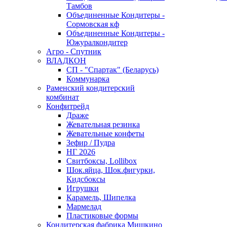
Тамбов
Объединенные Кондитеры -
Сормовская кф
Объединенные Кондитеры -
Южуралкондитер
Агро - Спутник
ВЛАДКОН
СП - "Спартак" (Беларусь)
Коммунарка
Раменский кондитерский
комбинат
Конфитрейд
Драже
Жевательная резинка
Жевательные конфеты
Зефир / Пудра
НГ 2026
Свитбоксы, Lollibox
Шок.яйца, Шок.фигурки,
Кидсбоксы
Игрушки
Карамель, Шипелка
Мармелад
Пластиковые формы
Кондитерская фабрика Мишкино