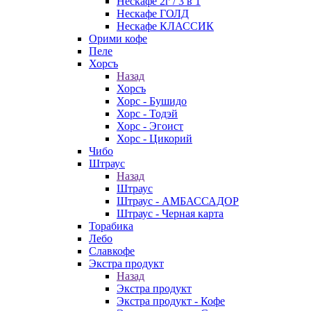
Нескафе 2г / 3 в 1
Нескафе ГОЛД
Нескафе КЛАССИК
Орими кофе
Пеле
Хорсъ
Назад
Хорсъ
Хорс - Бушидо
Хорс - Тодэй
Хорс - Эгоист
Хорс - Цикорий
Чибо
Штраус
Назад
Штраус
Штраус - АМБАССАДОР
Штраус - Черная карта
Торабика
Лебо
Славкофе
Экстра продукт
Назад
Экстра продукт
Экстра продукт - Кофе