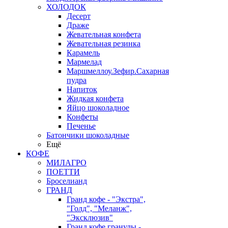
ХОЛОДОК
Десерт
Драже
Жевательная конфета
Жевательная резинка
Карамель
Мармелад
Маршмеллоу.Зефир.Сахарная
пудра
Напиток
Жидкая конфета
Яйцо шоколадное
Конфеты
Печенье
Батончики шоколадные
Ещё
КОФЕ
МИЛАГРО
ПОЕТТИ
Броселианд
ГРАНД
Гранд кофе - "Экстра",
"Голд", "Меланж",
"Эксклюзив"
Гранд кофе гранулы -