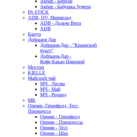
Акбар - Бернли
Акбар - Бабушка Зумера
IN-STICK
ADB, DV, Мармелад
ADB - Дольче Вита
ADB
Капур
Добрыня Дар
Добрыня-Дар - "Крымский
букет"
Добрыня-Дар -
Кофе,Какао,Цикорий
Мостон
KIELLE
Майский чай
МЧ - Лисма
МЧ - Май
МЧ - Ричард
МК
Орими- Гринфилд, Тесс,
Принцесса
Орими - Гринфилд
Орими - Принцессы
Орими - Тесс
Орими - Шах