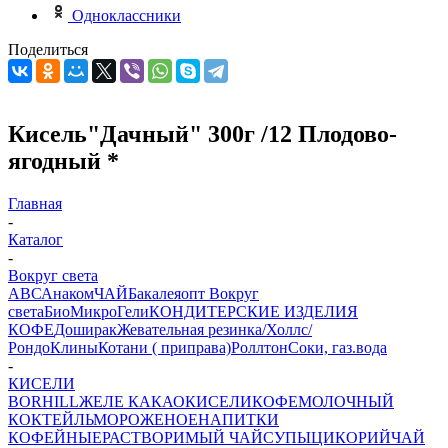
Одноклассники
Поделиться
Кисель"Дачный" 300г /12 Плодово-
ягодный *
Главная
-
Каталог
-
Вокруг света
АВС
Анаком
ЧАЙ
Бакалеяопт
Вокруг
света
БиоМикроГели
КОНДИТЕРСКИЕ ИЗДЕЛИЯ
КОФЕ
Доширак
Жевательная резинка/Холлс/
Рондо
Клины
Котани ( приправа)
Роллтон
Соки, газ.вода
-
КИСЕЛИ
BORHILL
ЖЕЛЕ
КАКАО
КИСЕЛИ
КОФЕ
МОЛОЧНЫЙ
КОКТЕЙЛЬ
МОРОЖЕНОЕ
НАПИТКИ
КОФЕЙНЫЕ
РАСТВОРИМЫЙ ЧАЙ
СУПЫ
ЦИКОРИЙ
ЧАЙ