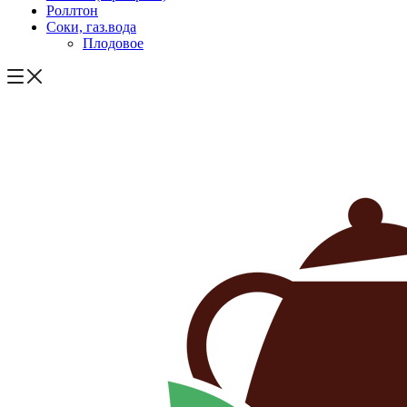
Роллтон
Соки, газ.вода
Плодовое