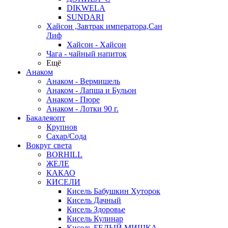
DIKWELA
SUNDARI
Хайсон ,Завтрак императора,Сан
Лиф
Хайсон - Хайсон
Чага - чайный напиток
Ещё
Анаком
Анаком - Вермишель
Анаком - Лапша и Бульон
Анаком - Пюре
Анаком - Лотки 90 г.
Бакалеяопт
Крупнов
Сахар/Сода
Вокруг света
BORHILL
ЖЕЛЕ
КАКАО
КИСЕЛИ
Кисель Бабушкин Хуторок
Кисель Дачный
Кисель Здоровье
Кисель Кулинар
Кисель БЕЛЫЙ МИШКА