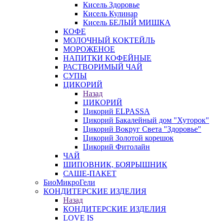
Кисель Здоровье
Кисель Кулинар
Кисель БЕЛЫЙ МИШКА
КОФЕ
МОЛОЧНЫЙ КОКТЕЙЛЬ
МОРОЖЕНОЕ
НАПИТКИ КОФЕЙНЫЕ
РАСТВОРИМЫЙ ЧАЙ
СУПЫ
ЦИКОРИЙ
Назад
ЦИКОРИЙ
Цикорий ELPASSA
Цикорий Бакалейный дом "Хуторок"
Цикорий Вокруг Света "Здоровье"
Цикорий Золотой корешок
Цикорий Фитолайн
ЧАЙ
ШИПОВНИК, БОЯРЫШНИК
САШЕ-ПАКЕТ
БиоМикроГели
КОНДИТЕРСКИЕ ИЗДЕЛИЯ
Назад
КОНДИТЕРСКИЕ ИЗДЕЛИЯ
LOVE IS