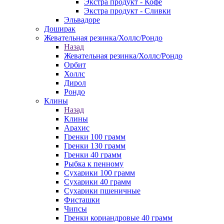
Экстра продукт - Кофе
Экстра продукт - Сливки
Эльвадоре
Доширак
Жевательная резинка/Холлс/Рондо
Назад
Жевательная резинка/Холлс/Рондо
Орбит
Холлс
Дирол
Рондо
Клины
Назад
Клины
Арахис
Гренки 100 грамм
Гренки 130 грамм
Гренки 40 грамм
Рыбка к пенному
Сухарики 100 грамм
Сухарики 40 грамм
Сухарики пшеничные
Фисташки
Чипсы
Гренки кориандровые 40 грамм