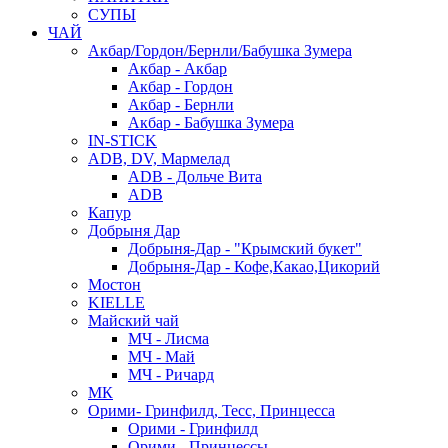
СУПЫ
ЧАЙ
Акбар/Гордон/Бернли/Бабушка Зумера
Акбар - Акбар
Акбар - Гордон
Акбар - Бернли
Акбар - Бабушка Зумера
IN-STICK
ADB, DV, Мармелад
ADB - Дольче Вита
ADB
Капур
Добрыня Дар
Добрыня-Дар - "Крымский букет"
Добрыня-Дар - Кофе,Какао,Цикорий
Мостон
KIELLE
Майский чай
МЧ - Лисма
МЧ - Май
МЧ - Ричард
МК
Орими- Гринфилд, Тесс, Принцесса
Орими - Гринфилд
Орими - Принцессы