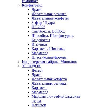
комбинат
Конфитрейд
Драже
Жевательная резинка
Жевательные конфеты
Зефир / Пудра
НГ 2026
Свитбоксы, Lollibox
Шок.яйца, Шок.фигурки,
Кидсбоксы
Игрушки
Карамель, Шипелка
Мармелад
Пластиковые формы
Кондитерская фабрика Мишкино
ХОЛОДОК
Десерт
Драже
Жевательная конфета
Жевательная резинка
Карамель
Мармелад
Маршмеллоу.Зефир.Сахарная
пудра
Напиток