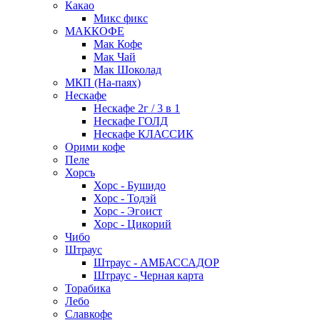
Какао
Микс фикс
МАККОФЕ
Мак Кофе
Мак Чай
Мак Шоколад
МКП (На-паях)
Нескафе
Нескафе 2г / 3 в 1
Нескафе ГОЛД
Нескафе КЛАССИК
Орими кофе
Пеле
Хорсъ
Хорс - Бушидо
Хорс - Тодэй
Хорс - Эгоист
Хорс - Цикорий
Чибо
Штраус
Штраус - АМБАССАДОР
Штраус - Черная карта
Торабика
Лебо
Славкофе