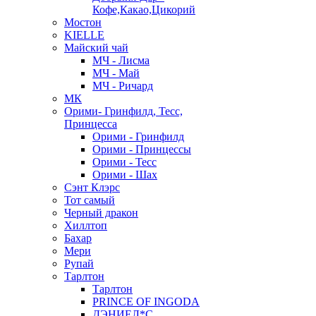
Кофе,Какао,Цикорий
Мостон
KIELLE
Майский чай
МЧ - Лисма
МЧ - Май
МЧ - Ричард
МК
Орими- Гринфилд, Тесс,
Принцесса
Орими - Гринфилд
Орими - Принцессы
Орими - Тесс
Орими - Шах
Сэнт Клэрс
Тот самый
Черный дракон
Хиллтоп
Бахар
Мери
Рупай
Тарлтон
Тарлтон
PRINCE OF INGODA
ДЭНИЕЛ*С