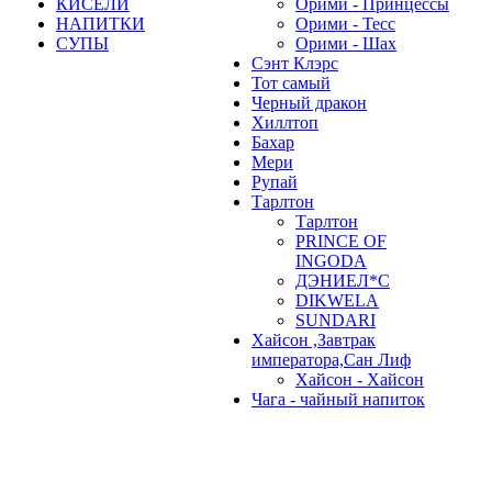
КИСЕЛИ
Орими - Принцессы
НАПИТКИ
Орими - Тесс
СУПЫ
Орими - Шах
Сэнт Клэрс
Тот самый
Черный дракон
Хиллтоп
Бахар
Мери
Рупай
Тарлтон
Тарлтон
PRINCE OF
INGODA
ДЭНИЕЛ*С
DIKWELA
SUNDARI
Хайсон ,Завтрак
императора,Сан Лиф
Хайсон - Хайсон
Чага - чайный напиток