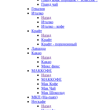
Гранд чай
Гевалия
Италко
Назад
Италко
Италко - кофе
Крафт
Назад
Крафт
Крафт - порционный
Лавацца
Какао
Назад
Какао
Микс фикс
МАККОФЕ
Назад
МАККОФЕ
Мак Кофе
Мак Чай
Мак Шоколад
МКП (На-паях)
Нескафе
Назад