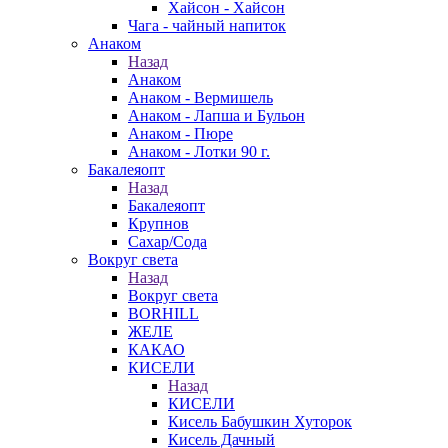
Хайсон - Хайсон
Чага - чайный напиток
Анаком
Назад
Анаком
Анаком - Вермишель
Анаком - Лапша и Бульон
Анаком - Пюре
Анаком - Лотки 90 г.
Бакалеяопт
Назад
Бакалеяопт
Крупнов
Сахар/Сода
Вокруг света
Назад
Вокруг света
BORHILL
ЖЕЛЕ
КАКАО
КИСЕЛИ
Назад
КИСЕЛИ
Кисель Бабушкин Хуторок
Кисель Дачный