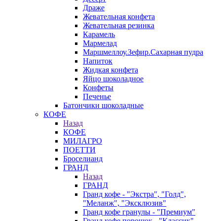
Драже
Жевательная конфета
Жевательная резинка
Карамель
Мармелад
Маршмеллоу.Зефир.Сахарная пудра
Напиток
Жидкая конфета
Яйцо шоколадное
Конфеты
Печенье
Батончики шоколадные
КОФЕ
Назад
КОФЕ
МИЛАГРО
ПОЕТТИ
Броселианд
ГРАНД
Назад
ГРАНД
Гранд кофе - "Экстра", "Голд",
"Меланж", "Эксклюзив"
Гранд кофе гранулы - "Премиум"
Гранд кофе порошок - "Классик".