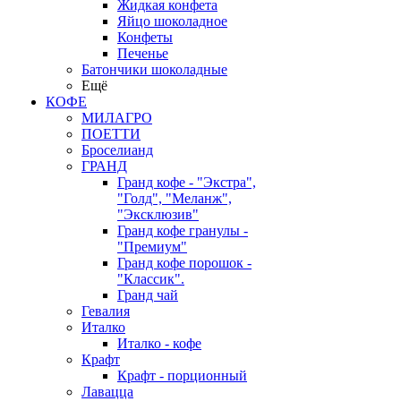
Жидкая конфета
Яйцо шоколадное
Конфеты
Печенье
Батончики шоколадные
Ещё
КОФЕ
МИЛАГРО
ПОЕТТИ
Броселианд
ГРАНД
Гранд кофе - "Экстра",
"Голд", "Меланж",
"Эксклюзив"
Гранд кофе гранулы -
"Премиум"
Гранд кофе порошок -
"Классик".
Гранд чай
Гевалия
Италко
Италко - кофе
Крафт
Крафт - порционный
Лавацца