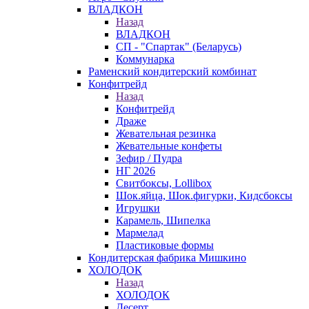
ВЛАДКОН
Назад
ВЛАДКОН
СП - "Спартак" (Беларусь)
Коммунарка
Раменский кондитерский комбинат
Конфитрейд
Назад
Конфитрейд
Драже
Жевательная резинка
Жевательные конфеты
Зефир / Пудра
НГ 2026
Свитбоксы, Lollibox
Шок.яйца, Шок.фигурки, Кидсбоксы
Игрушки
Карамель, Шипелка
Мармелад
Пластиковые формы
Кондитерская фабрика Мишкино
ХОЛОДОК
Назад
ХОЛОДОК
Десерт