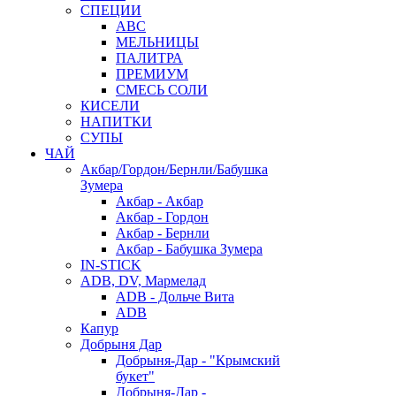
СПЕЦИИ
АВС
МЕЛЬНИЦЫ
ПАЛИТРА
ПРЕМИУМ
СМЕСЬ СОЛИ
КИСЕЛИ
НАПИТКИ
СУПЫ
ЧАЙ
Акбар/Гордон/Бернли/Бабушка
Зумера
Акбар - Акбар
Акбар - Гордон
Акбар - Бернли
Акбар - Бабушка Зумера
IN-STICK
ADB, DV, Мармелад
ADB - Дольче Вита
ADB
Капур
Добрыня Дар
Добрыня-Дар - "Крымский
букет"
Добрыня-Дар -