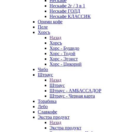
Нескафе
Нескафе 2г / 3 в 1
Нескафе ГОЛД
Нескафе КЛАССИК
Орими кофе
Пеле
Хорсъ
Назад
Хорсъ
Хорс - Бушидо
Хорс - Тодэй
Хорс - Эгоист
Хорс - Цикорий
Чибо
Штраус
Назад
Штраус
Штраус - АМБАССАДОР
Штраус - Черная карта
Торабика
Лебо
Славкофе
Экстра продукт
Назад
Экстра продукт