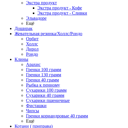
Экстра продукт
Экстра продукт - Кофе
Экстра продукт - Сливки
Эльвадоре
Ещё
Доширак
Жевательная резинка/Холлс/Рондо
Орбит
Холлс
Дирол
Рондо
Клины
Арахис
Гренки 100 грамм
Гренки 130 грамм
Гренки 40 грамм
Рыбка к пенному
Сухарики 100 грамм
Сухарики 40 грамм
Сухарики пшеничные
Фисташки
Чипсы
Гренки кориандровые 40 грамм
Ещё
Котани ( приправа)