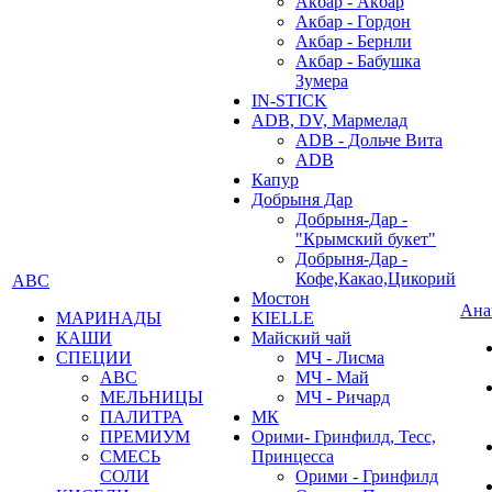
Акбар - Акбар
Акбар - Гордон
Акбар - Бернли
Акбар - Бабушка
Зумера
IN-STICK
ADB, DV, Мармелад
ADB - Дольче Вита
ADB
Капур
Добрыня Дар
Добрыня-Дар -
"Крымский букет"
Добрыня-Дар -
Кофе,Какао,Цикорий
АВС
Мостон
Ана
МАРИНАДЫ
KIELLE
КАШИ
Майский чай
СПЕЦИИ
МЧ - Лисма
АВС
МЧ - Май
МЕЛЬНИЦЫ
МЧ - Ричард
ПАЛИТРА
МК
ПРЕМИУМ
Орими- Гринфилд, Тесс,
СМЕСЬ
Принцесса
СОЛИ
Орими - Гринфилд