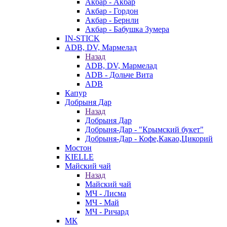
Акбар - Акбар
Акбар - Гордон
Акбар - Бернли
Акбар - Бабушка Зумера
IN-STICK
ADB, DV, Мармелад
Назад
ADB, DV, Мармелад
ADB - Дольче Вита
ADB
Капур
Добрыня Дар
Назад
Добрыня Дар
Добрыня-Дар - "Крымский букет"
Добрыня-Дар - Кофе,Какао,Цикорий
Мостон
KIELLE
Майский чай
Назад
Майский чай
МЧ - Лисма
МЧ - Май
МЧ - Ричард
МК