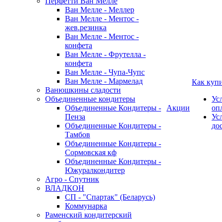
Перфетти Ван Мелле
Ван Мелле - Меллер
Ван Мелле - Ментос -
жев.резинка
Ван Мелле - Ментос -
конфета
Ван Мелле - Фрутелла -
конфета
Ван Мелле - Чупа-Чупс
Ван Мелле - Мармелад
Как куп
Ванюшкины сладости
Объединенные кондитеры
Ус
Объединенные Кондитеры -
Акции
оп
Пенза
Ус
Объединенные Кондитеры -
до
Тамбов
Объединенные Кондитеры -
Сормовская кф
Объединенные Кондитеры -
Южуралкондитер
Агро - Спутник
ВЛАДКОН
СП - "Спартак" (Беларусь)
Коммунарка
Раменский кондитерский