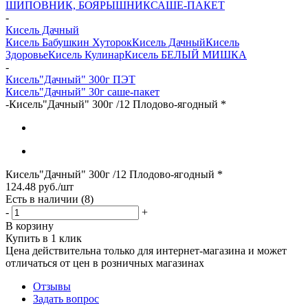
ШИПОВНИК, БОЯРЫШНИК
САШЕ-ПАКЕТ
-
Кисель Дачный
Кисель Бабушкин Хуторок
Кисель Дачный
Кисель
Здоровье
Кисель Кулинар
Кисель БЕЛЫЙ МИШКА
-
Кисель"Дачный" 300г ПЭТ
Кисель"Дачный" 30г саше-пакет
-
Кисель"Дачный" 300г /12 Плодово-ягодный *
Кисель"Дачный" 300г /12 Плодово-ягодный *
124.48
руб.
/шт
Есть в наличии
(8)
-
+
В корзину
Купить в 1 клик
Цена действительна только для интернет-магазина и может
отличаться от цен в розничных магазинах
Отзывы
Задать вопрос