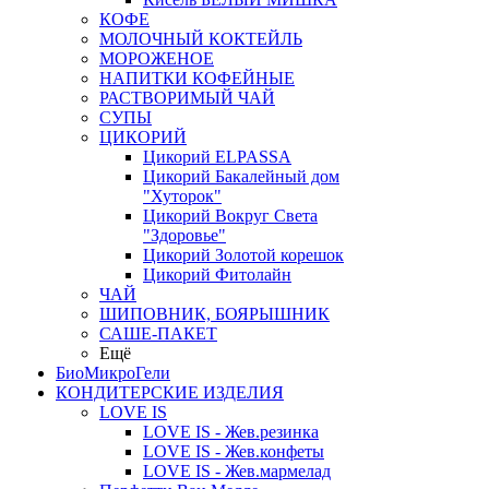
КОФЕ
МОЛОЧНЫЙ КОКТЕЙЛЬ
МОРОЖЕНОЕ
НАПИТКИ КОФЕЙНЫЕ
РАСТВОРИМЫЙ ЧАЙ
СУПЫ
ЦИКОРИЙ
Цикорий ELPASSA
Цикорий Бакалейный дом
"Хуторок"
Цикорий Вокруг Света
"Здоровье"
Цикорий Золотой корешок
Цикорий Фитолайн
ЧАЙ
ШИПОВНИК, БОЯРЫШНИК
САШЕ-ПАКЕТ
Ещё
БиоМикроГели
КОНДИТЕРСКИЕ ИЗДЕЛИЯ
LOVE IS
LOVE IS - Жев.резинка
LOVE IS - Жев.конфеты
LOVE IS - Жев.мармелад