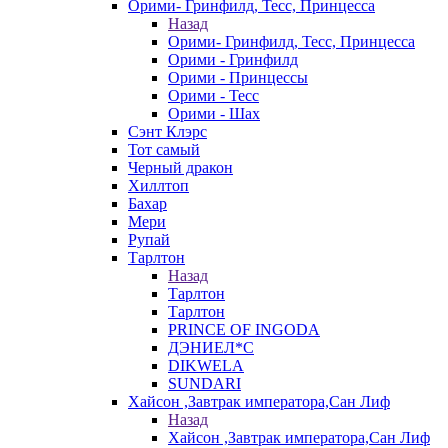
Орими- Гринфилд, Тесс, Принцесса
Назад
Орими- Гринфилд, Тесс, Принцесса
Орими - Гринфилд
Орими - Принцессы
Орими - Тесс
Орими - Шах
Сэнт Клэрс
Тот самый
Черный дракон
Хиллтоп
Бахар
Мери
Рупай
Тарлтон
Назад
Тарлтон
Тарлтон
PRINCE OF INGODA
ДЭНИЕЛ*С
DIKWELA
SUNDARI
Хайсон ,Завтрак императора,Сан Лиф
Назад
Хайсон ,Завтрак императора,Сан Лиф